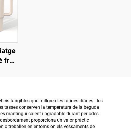
iatge
è fred
tent
ua
cer
r amb
is tangibles que milloren les rutines diàries i les
es tasses conserven la temperatura de la beguda
 es mantingui calent i agradable durant períodes
tidesbordament proporciona un valor pràctic
n o treballen en entorns on els vessaments de