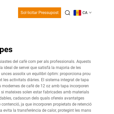
Sol·licitar Pressupost
CA
apes
tusiastes del cafè com per als professionals. Aquests
a ideal de servei que satisfà la majoria de les
unces assolix un equilibri òptim: proporciona prou
les activitats diàries. El sistema integrat de tapa
ses modernes de cafè de 12 oz amb tapa incorporen
en si mateixes solen estar fabricades amb materials
adables, cadascun dels quals ofereix avantatges
 contenció, ja que incorporen propietats de retenció
evita la transferència de calor, protegint les mans