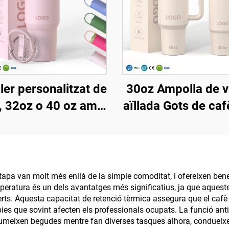
er personalitzat de
30oz Ampolla de v
, 32oz o 40 oz amb
aïllada Gots de caf
pa i palla, d'acer
amb tapa amb pa
inoxidable amb
Ampolla d'aig
ïllament al buit,
reutilitzable d'a
litzable, amb mànec
inoxidable Tumble
pa van molt més enllà de la simple comoditat, i ofereixen benefic
peratura és un dels avantatges més significatius, ja que aquest
ancament de palla
nansa i canya
ts. Aquesta capacitat de retenció tèrmica assegura que el cafè
ibies que sovint afecten els professionals ocupats. La funció an
meixen begudes mentre fan diverses tasques alhora, condueixe