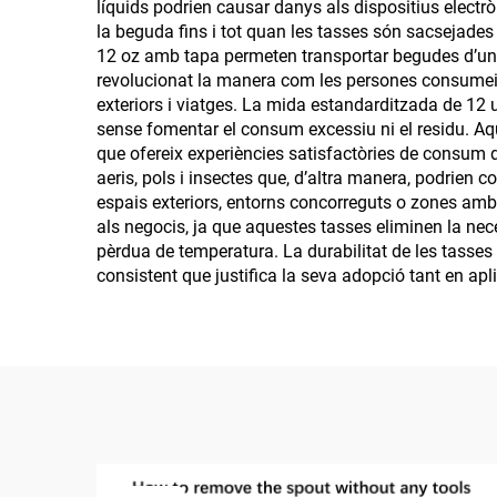
líquids podrien causar danys als dispositius electr
la beguda fins i tot quan les tasses són sacsejades
12 oz amb tapa permeten transportar begudes d’un 
revolucionat la manera com les persones consumeixe
exteriors i viatges. La mida estandarditzada de 12 
sense fomentar el consum excessiu ni el residu. Aq
que ofereix experiències satisfactòries de consum 
aeris, pols i insectes que, d’altra manera, podrien
espais exteriors, entorns concorreguts o zones amb
als negocis, ja que aquestes tasses eliminen la ne
pèrdua de temperatura. La durabilitat de les tasse
consistent que justifica la seva adopció tant en a