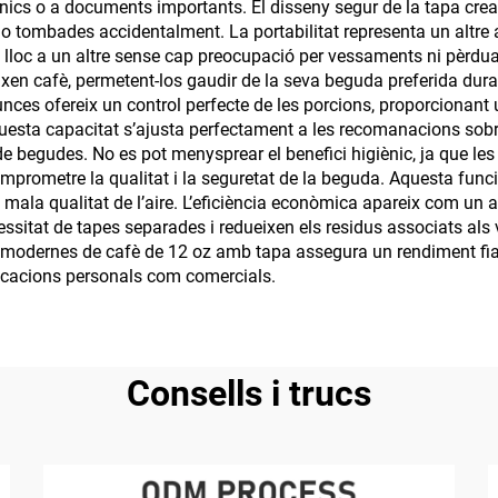
ònics o a documents importants. El disseny segur de la tapa crea
 o tombades accidentalment. La portabilitat representa un altre
lloc a un altre sense cap preocupació per vessaments ni pèrdua
n cafè, permetent-los gaudir de la seva beguda preferida duran
unces ofereix un control perfecte de les porcions, proporcionant 
uesta capacitat s’ajusta perfectament a les recomanacions sobre
de begudes. No es pot menysprear el benefici higiènic, ja que l
 comprometre la qualitat i la seguretat de la beguda. Aquesta fun
 mala qualitat de l’aire. L’eficiència econòmica apareix com un 
cessitat de tapes separades i redueixen els residus associats a
s modernes de cafè de 12 oz amb tapa assegura un rendiment fiabl
plicacions personals com comercials.
Consells i trucs