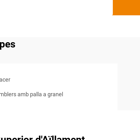
apes
'acer
mblers amb palla a granel
uperior d'Aïllament