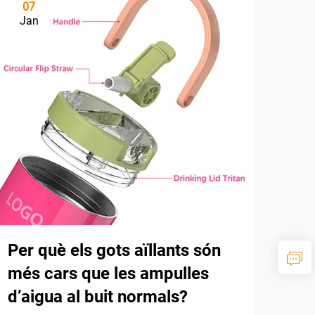
07
Jan
Per què els gots aïllants són
més cars que les ampulles
d’aigua al buit normals?