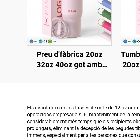
Preu d'fàbrica 20oz
Tumbl
32oz 40oz got amb
20oz
nansa i tapa amb canya,
ta
tassa aïllada reutilitzable
d'acer inoxidable per a
a
sublimació
reuti
Els avantatges de les tasses de cafè de 12 oz amb ta
operacions empresarials. El manteniment de la tem
i t
considerablement més temps que els recipients ober
prolongats, eliminant la decepció de les begudes t
immens, especialment per a les persones que consu