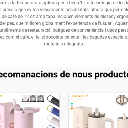
cafè a la temperatura òptima per a beure’l. La tecnologia de les 
pressió que eviten vessaments accidentals, alhora que permete
de cafè de 12 oz amb tapa inclouen elements de disseny ergonò
 del pes, que milloren globalment l’experiència de l’usuari. Aques
establiments de restauració, botigues de conveniència i usos perso
com el cafè, el te, el xocolata calenta i les begudes especials
materials adequats.
ecomanacions de nous product