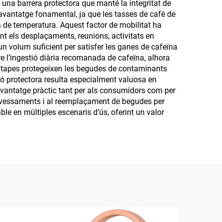
 una barrera protectora que manté la integritat de
 avantatge fonamental, ja que les tasses de cafè de
 de temperatura. Aquest factor de mobilitat ha
t els desplaçaments, reunions, activitats en
un volum suficient per satisfer les ganes de cafeïna
 l’ingestió diària recomanada de cafeïna, alhora
es tapes protegeixen les begudes de contaminants
ció protectora resulta especialment valuosa en
avantatge pràctic tant per als consumidors com per
ls vessaments i al reemplaçament de begudes per
e en múltiples escenaris d’ús, oferint un valor