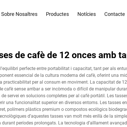
Sobre Nosaltres
Productes
Notícies
Contacte
ses de cafè de 12 onces amb t
quilibri perfecte entre portabilitat i capacitat, tant per als en
ponent essencial de la cultura moderna del cafè, oferint una mid
a practicabilitat per al consum en moviment. La capacitat de 12 
e cafè sense arribar a ser incòmoda o difícil de manipular durant 
 de servei en solucions completes per al cafè portàtil. Les tas
erir una funcionalitat superior en diversos entorns. Les tasses 
 paret, polímers plàstics premium o compostos ecològics biodegr
 tecnològiques d’aquestes tasses van molt més enllà de la simple
urant períodes prolongats. La tecnologia d’aïllament avançada 