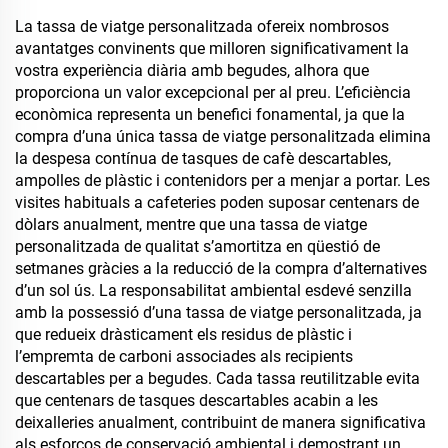
inoxidable per a
al buit, reutilitzable, amb
sublimació
mànec i tancament de
La tassa de viatge personalitzada ofereix nombrosos
palla
avantatges convinents que milloren significativament la
vostra experiència diària amb begudes, alhora que
proporciona un valor excepcional per al preu. L’eficiència
econòmica representa un benefici fonamental, ja que la
compra d’una única tassa de viatge personalitzada elimina
la despesa contínua de tasques de cafè descartables,
ampolles de plàstic i contenidors per a menjar a portar. Les
visites habituals a cafeteries poden suposar centenars de
dòlars anualment, mentre que una tassa de viatge
personalitzada de qualitat s’amortitza en qüestió de
setmanes gràcies a la reducció de la compra d’alternatives
d’un sol ús. La responsabilitat ambiental esdevé senzilla
amb la possessió d’una tassa de viatge personalitzada, ja
que redueix dràsticament els residus de plàstic i
l’empremta de carboni associades als recipients
descartables per a begudes. Cada tassa reutilitzable evita
que centenars de tasques descartables acabin a les
deixalleries anualment, contribuint de manera significativa
als esforços de conservació ambiental i demostrant un