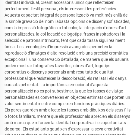
identitat individual, creant accessoris únics que reflecteixen
perfectament l’estil personal, els interessos i les preferències.
Aquesta capacitat integral de personalització va molt més enllà de
la simple gravació del nom i abasta opcions de disseny sofisticades,
com la impressió fotogràfica a tot color, la integració d’obres d’art
personalitzades, la col·locació de logotips, frases inspiradores i la
selecció de patrons intrincats, fent que cada tassa sigui realment
única. Les tecnologies d’impressió avançades permeten la
reproducció d’imatges d’alta resolució amb una precisió cromàtica
excepcional i una conservació detallada, de manera que els usuaris
poden mostrar fotografies favorites, obres d’art, logotips
corporatius o dissenys personals amb resultats de qualitat
professional que resisteixen la descoloració, els ratllats i els danys
causats pel rentat. La importància emocional d’aquesta
personalització no es pot subestimar, ja que les tasses de viatge
personalitzades es converteixen en objectes estimats que porten un
valor sentimental mentre compleixen funcions pràctiques diàries.
Els pares guarden amb afecte les tasses amb dibuixos dels seus fills
o fotos familiars, mentre que els professionals aprecien els dissenys
amb marca que reforcen la identitat corporativa i les oportunitats
de xarxa. Els estudiants gaudixen d’expressar la seva creativitat