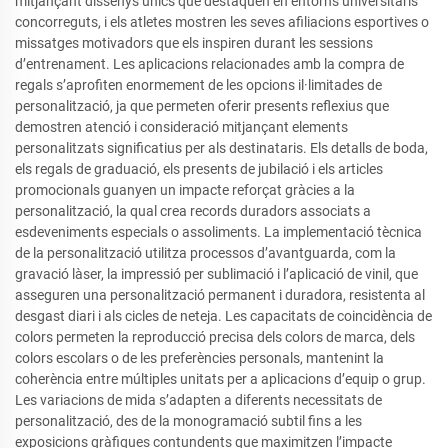
mitjançant dissenys únics que destaquen en entorns universitaris
concorreguts, i els atletes mostren les seves afiliacions esportives o
missatges motivadors que els inspiren durant les sessions
d’entrenament. Les aplicacions relacionades amb la compra de
regals s’aprofiten enormement de les opcions il·limitades de
personalització, ja que permeten oferir presents reflexius que
demostren atenció i consideració mitjançant elements
personalitzats significatius per als destinataris. Els detalls de boda,
els regals de graduació, els presents de jubilació i els articles
promocionals guanyen un impacte reforçat gràcies a la
personalització, la qual crea records duradors associats a
esdeveniments especials o assoliments. La implementació tècnica
de la personalització utilitza processos d’avantguarda, com la
gravació làser, la impressió per sublimació i l’aplicació de vinil, que
asseguren una personalització permanent i duradora, resistenta al
desgast diari i als cicles de neteja. Les capacitats de coincidència de
colors permeten la reproducció precisa dels colors de marca, dels
colors escolars o de les preferències personals, mantenint la
coherència entre múltiples unitats per a aplicacions d’equip o grup.
Les variacions de mida s’adapten a diferents necessitats de
personalització, des de la monogramació subtil fins a les
exposicions gràfiques contundents que maximitzen l’impacte