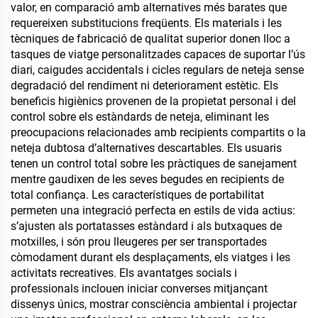
valor, en comparació amb alternatives més barates que
requereixen substitucions freqüents. Els materials i les
tècniques de fabricació de qualitat superior donen lloc a
tasques de viatge personalitzades capaces de suportar l’ús
diari, caigudes accidentals i cicles regulars de neteja sense
degradació del rendiment ni deteriorament estètic. Els
beneficis higiènics provenen de la propietat personal i del
control sobre els estàndards de neteja, eliminant les
preocupacions relacionades amb recipients compartits o la
neteja dubtosa d’alternatives descartables. Els usuaris
tenen un control total sobre les pràctiques de sanejament
mentre gaudixen de les seves begudes en recipients de
total confiança. Les característiques de portabilitat
permeten una integració perfecta en estils de vida actius:
s’ajusten als portatasses estàndard i als butxaques de
motxilles, i són prou lleugeres per ser transportades
còmodament durant els desplaçaments, els viatges i les
activitats recreatives. Els avantatges socials i
professionals inclouen iniciar converses mitjançant
dissenys únics, mostrar consciència ambiental i projectar