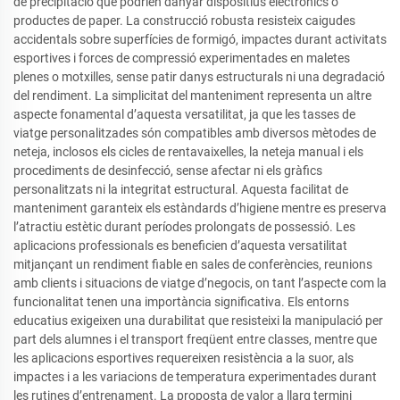
de precipitació que podrien danyar dispositius electrònics o
productes de paper. La construcció robusta resisteix caigudes
accidentals sobre superfícies de formigó, impactes durant activitats
esportives i forces de compressió experimentades en maletes
plenes o motxilles, sense patir danys estructurals ni una degradació
del rendiment. La simplicitat del manteniment representa un altre
aspecte fonamental d’aquesta versatilitat, ja que les tasses de
viatge personalitzades són compatibles amb diversos mètodes de
neteja, inclosos els cicles de rentavaixelles, la neteja manual i els
procediments de desinfecció, sense afectar ni els gràfics
personalitzats ni la integritat estructural. Aquesta facilitat de
manteniment garanteix els estàndards d’higiene mentre es preserva
l’atractiu estètic durant períodes prolongats de possessió. Les
aplicacions professionals es beneficien d’aquesta versatilitat
mitjançant un rendiment fiable en sales de conferències, reunions
amb clients i situacions de viatge d’negocis, on tant l’aspecte com la
funcionalitat tenen una importància significativa. Els entorns
educatius exigeixen una durabilitat que resisteixi la manipulació per
part dels alumnes i el transport freqüent entre classes, mentre que
les aplicacions esportives requereixen resistència a la suor, als
impactes i a les variacions de temperatura experimentades durant
les rutines d’entrenament. La proposta de valor a llarg termini