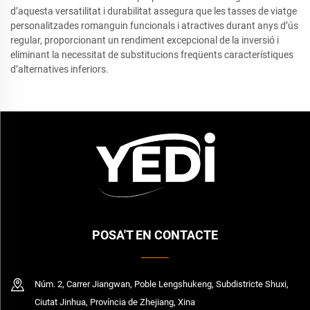
d’aquesta versatilitat i durabilitat assegura que les tasses de viatge
personalitzades romanguin funcionals i atractives durant anys d’ús
regular, proporcionant un rendiment excepcional de la inversió i
eliminant la necessitat de substitucions freqüents característiques
d’alternatives inferiors.
POSA'T EN CONTACTE
Núm. 2, Carrer Jiangwan, Poble Lengshukeng, Subdistricte Shuxi,
Ciutat Jinhua, Província de Zhejiang, Xina