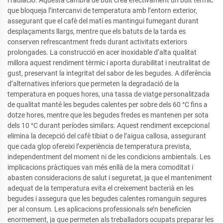
i radiació. Aquesta cambra de buit crea efectivament un buit tèrmic
que bloqueja l’intercanvi de temperatura amb l’entorn exterior,
assegurant que el cafè del matí es mantingui fumegant durant
desplaçaments llargs, mentre que els batuts de la tarda es
conserven refrescantment freds durant activitats exteriors
prolongades. La construcció en acer inoxidable d’alta qualitat
millora aquest rendiment tèrmic i aporta durabilitat i neutralitat de
gust, preservant la integritat del sabor de les begudes. A diferència
d’alternatives inferiors que permeten la degradació de la
temperatura en poques hores, una tassa de viatge personalitzada
de qualitat manté les begudes calentes per sobre dels 60 °C fins a
dotze hores, mentre que les begudes fredes es mantenen per sota
dels 10 °C durant períodes similars. Aquest rendiment excepcional
elimina la decepció del cafè tibiat o de l’aigua callosa, assegurant
que cada glop ofereixi l’experiència de temperatura prevista,
independentment del moment ni de les condicions ambientals. Les
implicacions pràctiques van més enllà de la mera comoditat i
abasten consideracions de salut i seguretat, ja que el manteniment
adequat de la temperatura evita el creixement bacterià en les
begudes i assegura que les begudes calentes romanguin segures
per al consum. Les aplicacions professionals se’n beneficien
enormement, ja que permeten als treballadors ocupats preparar les