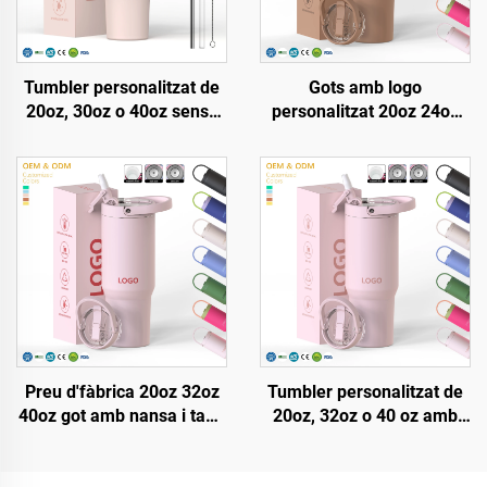
Tumbler personalitzat de
Gots amb logo
20oz, 30oz o 40oz sense
personalitzat 20oz 24oz
BPA, amb palla plegable,
32oz 40oz amb palla
aïllat, de coure d'acer
abatible, got de viatge
inoxidable, amb tapa
portàtil d'acer inoxidable
estanca, palla i mànec,
amb aïllament al buit i
ideal per viatges
nansa
Preu d'fàbrica 20oz 32oz
Tumbler personalitzat de
40oz got amb nansa i tapa
20oz, 32oz o 40 oz amb
amb canya, tassa aïllada
tapa i palla, d'acer
reutilitzable d'acer
inoxidable amb aïllament