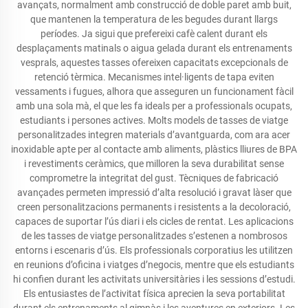
avançats, normalment amb construcció de doble paret amb buit,
que mantenen la temperatura de les begudes durant llargs
períodes. Ja sigui que prefereixi cafè calent durant els
desplaçaments matinals o aigua gelada durant els entrenaments
vesprals, aquestes tasses ofereixen capacitats excepcionals de
retenció tèrmica. Mecanismes intel·ligents de tapa eviten
vessaments i fugues, alhora que asseguren un funcionament fàcil
amb una sola mà, el que les fa ideals per a professionals ocupats,
estudiants i persones actives. Molts models de tasses de viatge
personalitzades integren materials d’avantguarda, com ara acer
inoxidable apte per al contacte amb aliments, plàstics lliures de BPA
i revestiments ceràmics, que milloren la seva durabilitat sense
comprometre la integritat del gust. Tècniques de fabricació
avançades permeten impressió d’alta resolució i gravat làser que
creen personalitzacions permanents i resistents a la decoloració,
capaces de suportar l’ús diari i els cicles de rentat. Les aplicacions
de les tasses de viatge personalitzades s’estenen a nombrosos
entorns i escenaris d’ús. Els professionals corporatius les utilitzen
en reunions d’oficina i viatges d’negocis, mentre que els estudiants
hi confien durant les activitats universitàries i les sessions d’estudi.
Els entusiastes de l’activitat física aprecien la seva portabilitat