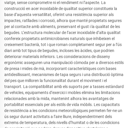
viatge, sense comprometre ni el rendiment ni l’aspecte. La
construcció en acer inoxidable de qualitat superior constitueix la
base d’aquesta versatilitat, oferint una resistència superior als
impactes, ratllades i corrosió, alhora que manté propietats segures
per al contacte amb aliments, preservant el gust i la qualitat de les
begudes. L’estructura molecular de l’acer inoxidable d’alta qualitat
confereix propietats antimicrobianes naturals que inhibeixen el
creixement bacterià, tot i que roman completament segur per a l’ús
diari amb tot tipus de begudes, incloses les àcides, que podrien
deteriorar materials inferiors. Les consideracions de disseny
ergonòmic asseguren una manipulació còmoda per a diversos estils
de presa i mides de mà, incorporant característiques com bases
antidesllissant, mecanismes de tapa segurs i una distribució òptima
del pes que milloren la funcionalitat durant el moviment i el
transport. La compatibilitat amb els suports per a tasses estàndard
de vehicles, equipaments d’exercici i mobles elimina les limitacions
relacionades amb la mida, mantenint alhora les avantatges de
portabilitat essencials per als estils de vida mòbils. Les capacitats
de resistència a les condicions meteorològiques permeten fer-ne un
ús segur durant activitats a l’aire lliure, independentment dels
extrems de temperatura, dels nivells d’humitat o de les condicions