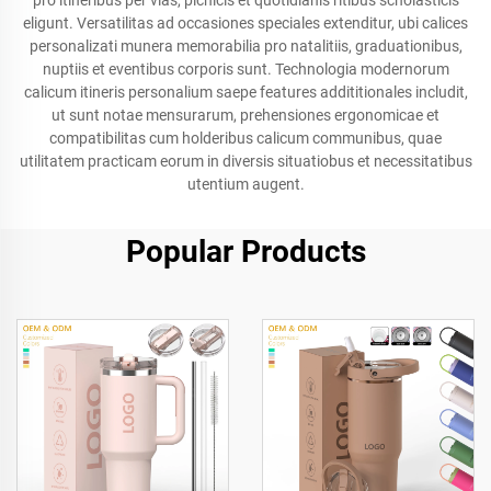
pro itineribus per vias, picnicis et quotidianis ritibus scholasticis
eligunt. Versatilitas ad occasiones speciales extenditur, ubi calices
personalizati munera memorabilia pro natalitiis, graduationibus,
nuptiis et eventibus corporis sunt. Technologia modernorum
calicum itineris personalium saepe features addititionales includit,
ut sunt notae mensurarum, prehensiones ergonomicae et
compatibilitas cum holderibus calicum communibus, quae
utilitatem practicam eorum in diversis situatiobus et necessitatibus
utentium augent.
Popular Products