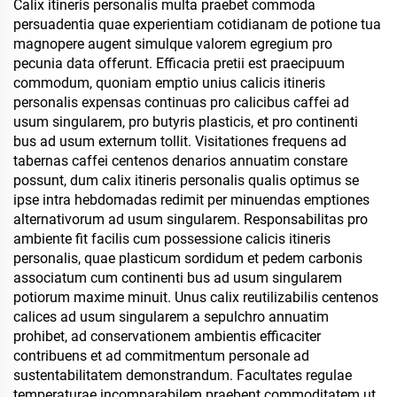
Itinerans Tumbler
cum stipite ad aperiturum
Calix itineris personalis multa praebet commoda
et ansa
persuadentia quae experientiam cotidianam de potione tua
magnopere augent simulque valorem egregium pro
pecunia data offerunt. Efficacia pretii est praecipuum
commodum, quoniam emptio unius calicis itineris
personalis expensas continuas pro calicibus caffei ad
usum singularem, pro butyris plasticis, et pro continenti
bus ad usum externum tollit. Visitationes frequens ad
tabernas caffei centenos denarios annuatim constare
possunt, dum calix itineris personalis qualis optimus se
ipse intra hebdomadas redimit per minuendas emptiones
alternativorum ad usum singularem. Responsabilitas pro
ambiente fit facilis cum possessione calicis itineris
personalis, quae plasticum sordidum et pedem carbonis
associatum cum continenti bus ad usum singularem
potiorum maxime minuit. Unus calix reutilizabilis centenos
calices ad usum singularem a sepulchro annuatim
prohibet, ad conservationem ambientis efficaciter
contribuens et ad commitmentum personale ad
sustentabilitatem demonstrandum. Facultates regulae
temperaturae incomparabilem praebent commoditatem ut