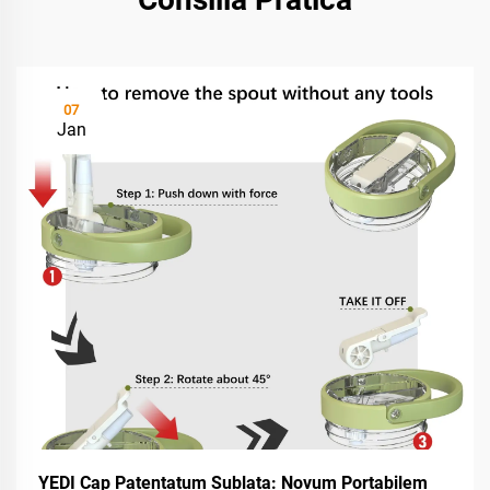
07
Jan
YEDI Cap Patentatum Sublata: Novum Portabilem