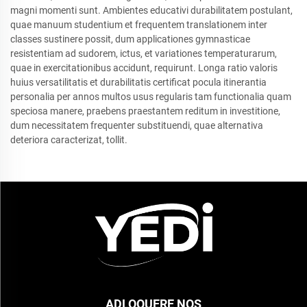
magni momenti sunt. Ambientes educativi durabilitatem postulant,
quae manuum studentium et frequentem translationem inter
classes sustinere possit, dum applicationes gymnasticae
resistentiam ad sudorem, ictus, et variationes temperaturarum,
quae in exercitationibus accidunt, requirunt. Longa ratio valoris
huius versatilitatis et durabilitatis certificat pocula itinerantia
personalia per annos multos usus regularis tam functionalia quam
speciosa manere, praebens praestantem reditum in investitione,
dum necessitatem frequenter substituendi, quae alternativa
deteriora caracterizat, tollit.
ADLOQUERE NOS