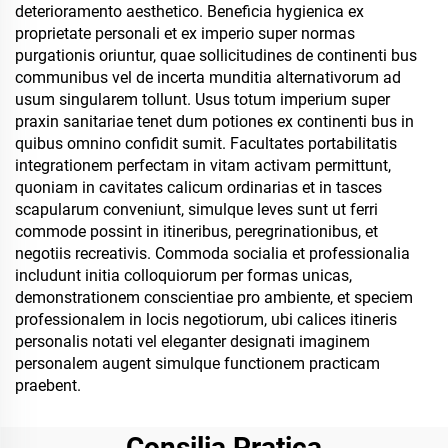
deterioramento aesthetico. Beneficia hygienica ex
proprietate personali et ex imperio super normas
purgationis oriuntur, quae sollicitudines de continenti bus
communibus vel de incerta munditia alternativorum ad
usum singularem tollunt. Usus totum imperium super
praxin sanitariae tenet dum potiones ex continenti bus in
quibus omnino confidit sumit. Facultates portabilitatis
integrationem perfectam in vitam activam permittunt,
quoniam in cavitates calicum ordinarias et in tasces
scapularum conveniunt, simulque leves sunt ut ferri
commode possint in itineribus, peregrinationibus, et
negotiis recreativis. Commoda socialia et professionalia
includunt initia colloquiorum per formas unicas,
demonstrationem conscientiae pro ambiente, et speciem
professionalem in locis negotiorum, ubi calices itineris
personalis notati vel eleganter designati imaginem
personalem augent simulque functionem practicam
praebent.
Consilia Pratica