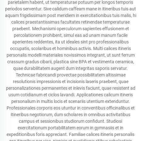
parietalem habent, ut temperaturae potuum per longos temporis
periodos serventur. Sive calidum caffeam mane in itineribus tuis aut
aquam frigidissimam post meridiem in exercitationibus tuis malis, hi
calices praestantissimas facultates retinendae temperaturae
praebent. Mechanismi operculorum sapientes effusionem et
percolationem prohibent, simul eas ad unam manum facile
aperientes reddentes, ita ut ideales sint pro professionalibus
occupatis, scolaribus et hominibus activis. Multi calices itineris
personalis modelli materiales novissimos integrant, ut sunt ferrum
crassum gradus cibarii, plastica sine BPA et vestimenta ceramica,
quae durabilitatem augent dum integritas saporis servatur.
Technicae fabricandi provectae possibilitatem altissimae
resolutionis impressionis et incisionis laseris praebent, quae
personalizationes permanentes et inlevis faciunt, quae resistent ad
usum cotidianum et ciclos lavandi. Applicationes calicum itineris
personalium in multis locis et scenariis utentium extenduntur.
Professionales corporis eos utuntur in conventibus officinalibus et
itineribus negotiorum, dum scholares in omnibus activitatibus
campus et sessionibus studiorum confidunt. Studiosi
exercitationum portabilitatem eorum in gymnasiis et in
expeditionibus foris appreciant. Familiae calices itineris personalis