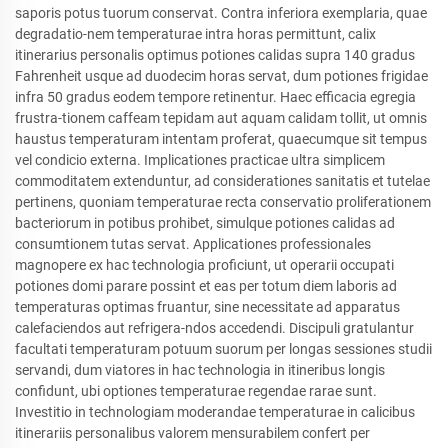
saporis potus tuorum conservat. Contra inferiora exemplaria, quae
degradatio-nem temperaturae intra horas permittunt, calix
itinerarius personalis optimus potiones calidas supra 140 gradus
Fahrenheit usque ad duodecim horas servat, dum potiones frigidae
infra 50 gradus eodem tempore retinentur. Haec efficacia egregia
frustra-tionem caffeam tepidam aut aquam calidam tollit, ut omnis
haustus temperaturam intentam proferat, quaecumque sit tempus
vel condicio externa. Implicationes practicae ultra simplicem
commoditatem extenduntur, ad considerationes sanitatis et tutelae
pertinens, quoniam temperaturae recta conservatio proliferationem
bacteriorum in potibus prohibet, simulque potiones calidas ad
consumtionem tutas servat. Applicationes professionales
magnopere ex hac technologia proficiunt, ut operarii occupati
potiones domi parare possint et eas per totum diem laboris ad
temperaturas optimas fruantur, sine necessitate ad apparatus
calefaciendos aut refrigera-ndos accedendi. Discipuli gratulantur
facultati temperaturam potuum suorum per longas sessiones studii
servandi, dum viatores in hac technologia in itineribus longis
confidunt, ubi optiones temperaturae regendae rarae sunt.
Investitio in technologiam moderandae temperaturae in calicibus
itinerariis personalibus valorem mensurabilem confert per