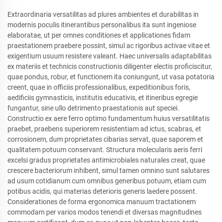
Extraordinaria versatilitas ad plures ambientes et durabilitas in
modernis poculis itinerantibus personalibus ita sunt ingeniose
elaboratae, ut per omnes conditiones et applicationes fidam
praestationem praebere possint, simul ac rigoribus activae vitae et
exigentium usuum resistere valeant. Haec universalis adaptabilitas
ex materiis et technicis constructionis diligenter electis proficiscitur,
quae pondus, robur, et functionem ita coniungunt, ut vasa potatoria
creent, quae in officiis professionalibus, expeditionibus foris,
aedificiis gymnasticis, institutis educativis, et itineribus egregie
fungantur, sine ullo detrimento praestationis aut speciei.
Constructio ex aere ferro optimo fundamentum huius versatilitatis
praebet, praebens superiorem resistentiam ad ictus, scabras, et
corrosionem, dum proprietates cibarias servat, quae saporem et
qualitatem potuum conservant. Structura molecularis aeris ferri
excelsi gradus proprietates antimicrobiales naturales creat, quae
crescere bacteriorum inhibent, simul tamen omnino sunt salutares
ad usum cotidianum cum omnibus generibus potuum, etiam cum
potibus acidis, qui materias deterioris generis laedere possent.
Considerationes de forma ergonomica manuum tractationem
commodam per varios modos tenendi et diversas magnitudines