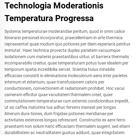
Technologia Moderationis
Temperatura Progressa
Systema temperaturae moderandae peritum, quod in omni calice
itinerario personali incorporatur, praecellentiam in arte thermica
repraesentat quae modum quo potiones per diem experiaris penitus
immutat. Haec technica provecta duplex parietem vacuumque
isolationem cum materiis praestantibus utitur, ut barriera thermalis
incomparabilis creetur, quae temperaturam potus tuae idealem per
temporum spatia incredibilia servat. Scientia huius mirabilis
efficaciae consistit in eliminatione moleculorum aeris inter parietes
internum et externum, quae transfusionem caloris per
conductionem, convectionem et radiationem prohibet. Hoc vacui
cameram efficitur quae vacuitatem thermalem creat, quae
commutationem temperaturae cum externis condicionibus impedit,
ut sic caffea matutina tua adhuc fervens maneat per longas
itinerum dura-tiones, dum frigidae potiones meridianae per
activitates exteriores longas refrescant. Constructio ex aere ferro
praestanti non solum hanc efficaciam thermalem augent, sed etiam
durabilitatem ac neutralitatem gustus addunt, quae integritatem