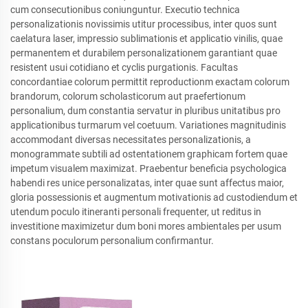
cum consecutionibus coniunguntur. Executio technica
personalizationis novissimis utitur processibus, inter quos sunt
caelatura laser, impressio sublimationis et applicatio vinilis, quae
permanentem et durabilem personalizationem garantiant quae
resistent usui cotidiano et cyclis purgationis. Facultas
concordantiae colorum permittit reproductionm exactam colorum
brandorum, colorum scholasticorum aut praefertionum
personalium, dum constantia servatur in pluribus unitatibus pro
applicationibus turmarum vel coetuum. Variationes magnitudinis
accommodant diversas necessitates personalizationis, a
monogrammate subtili ad ostentationem graphicam fortem quae
impetum visualem maximizat. Praebentur beneficia psychologica
habendi res unice personalizatas, inter quae sunt affectus maior,
gloria possessionis et augmentum motivationis ad custodiendum et
utendum poculo itineranti personali frequenter, ut reditus in
investitione maximizetur dum boni mores ambientales per usum
constans poculorum personalium confirmantur.