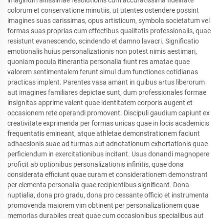
imaginum altissimae resolutionis cum accuratissima fidelitate
colorum et conservatione minutiis, ut utentes ostendere possint
imagines suas carissimas, opus artisticum, symbola societatum vel
formas suas proprias cum effectibus qualitatis professionalis, quae
resistunt evanescendo, scindendo et damno lavacri. Significatio
emotionalis huius personalizationis non potest nimis aestimari,
quoniam pocula itinerantia personalia fiunt res amatae quae
valorem sentimentalem ferunt simul dum functiones cotidianas
practicas implent. Parentes vasa amant in quibus artus liberorum
aut imagines familiares depictae sunt, dum professionales formae
insignitas apprime valent quae identitatem corporis augent et
occasionem rete operandi promovent. Discipuli gaudium capiunt ex
creativitate exprimenda per formas unicas quae in locis academicis
frequentatis emineant, atque athletae demonstrationem faciunt
adhaesionis suae ad turmas aut adnotationum exhortationis quae
perficiendum in exercitationibus incitant. Usus donandi magnopere
proficit ab optionibus personalizationis infinitis, quae dona
considerata efficiunt quae curam et considerationem demonstrant
per elementa personalia quae recipientibus significant. Dona
nuptialia, dona pro gradu, dona pro cessante officio et instrumenta
promovenda maiorem vim obtinent per personalizationem quae
memorias durabiles creat quae cum occasionibus specialibus aut