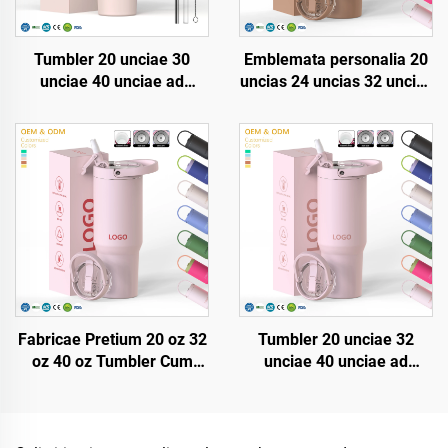
Tumbler 20 unciae 30
Emblemata personalia 20
unciae 40 unciae ad
uncias 24 uncias 32 uncias
mensuram sine BPA stipite
40 uncias Tumbler Cum
ad aperiturum ex acciaio
Palea Flexa Itinerans
inoxidi isolatus cum
Cuppa Exsuctorae Vacuum
operculo impervium et
Exsuctorae Cum Manubrio
stipite ansaque ad itinera
Fabricae Pretium 20 oz 32
Tumbler 20 unciae 32
oz 40 oz Tumbler Cum
unciae 40 unciae ad
Manu et Palea Opero
mensuram cum operculo
Insulatus Crater Reusabilis
et stipite ex acciaio inoxidi
Stainless Steel Sublimatio
vacuo isolatus reutilizabilis