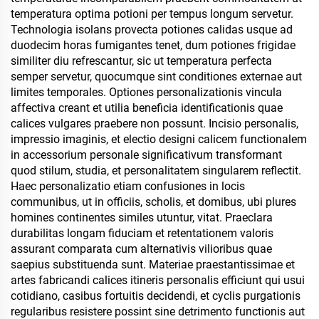
temperatura optima potioni per tempus longum servetur.
Technologia isolans provecta potiones calidas usque ad
duodecim horas fumigantes tenet, dum potiones frigidae
similiter diu refrescantur, sic ut temperatura perfecta
semper servetur, quocumque sint conditiones externae aut
limites temporales. Optiones personalizationis vincula
affectiva creant et utilia beneficia identificationis quae
calices vulgares praebere non possunt. Incisio personalis,
impressio imaginis, et electio designi calicem functionalem
in accessorium personale significativum transformant
quod stilum, studia, et personalitatem singularem reflectit.
Haec personalizatio etiam confusiones in locis
communibus, ut in officiis, scholis, et domibus, ubi plures
homines continentes similes utuntur, vitat. Praeclara
durabilitas longam fiduciam et retentationem valoris
assurant comparata cum alternativis vilioribus quae
saepius substituenda sunt. Materiae praestantissimae et
artes fabricandi calices itineris personalis efficiunt qui usui
cotidiano, casibus fortuitis decidendi, et cyclis purgationis
regularibus resistere possint sine detrimento functionis aut