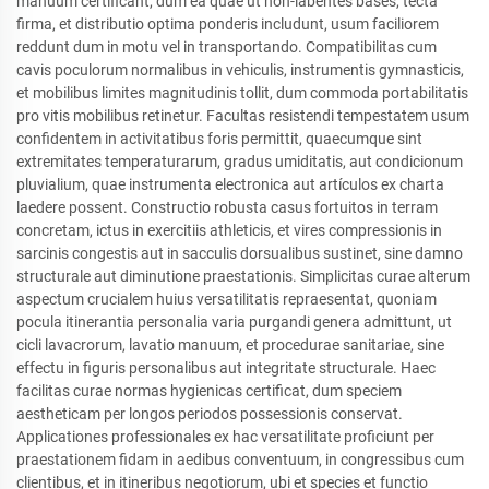
manuum certificant, dum ea quae ut non-labentes bases, tecta
firma, et distributio optima ponderis includunt, usum faciliorem
reddunt dum in motu vel in transportando. Compatibilitas cum
cavis poculorum normalibus in vehiculis, instrumentis gymnasticis,
et mobilibus limites magnitudinis tollit, dum commoda portabilitatis
pro vitis mobilibus retinetur. Facultas resistendi tempestatem usum
confidentem in activitatibus foris permittit, quaecumque sint
extremitates temperaturarum, gradus umiditatis, aut condicionum
pluvialium, quae instrumenta electronica aut artículos ex charta
laedere possent. Constructio robusta casus fortuitos in terram
concretam, ictus in exercitiis athleticis, et vires compressionis in
sarcinis congestis aut in sacculis dorsualibus sustinet, sine damno
structurale aut diminutione praestationis. Simplicitas curae alterum
aspectum crucialem huius versatilitatis repraesentat, quoniam
pocula itinerantia personalia varia purgandi genera admittunt, ut
cicli lavacrorum, lavatio manuum, et procedurae sanitariae, sine
effectu in figuris personalibus aut integritate structurale. Haec
facilitas curae normas hygienicas certificat, dum speciem
aestheticam per longos periodos possessionis conservat.
Applicationes professionales ex hac versatilitate proficiunt per
praestationem fidam in aedibus conventuum, in congressibus cum
clientibus, et in itineribus negotiorum, ubi et species et functio