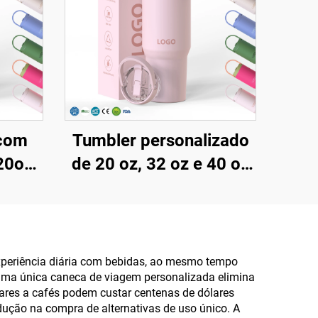
 com
Tumbler personalizado
20oz
de 20 oz, 32 oz e 40 oz
ça e
com tampa e canudo,
do,
em aço inoxidável com
izável
isolamento a vácuo,
el,
reutilizável, com alça
xperiência diária com bebidas, ao mesmo tempo
 uma única caneca de viagem personalizada elimina
imação
superior e tampa com
lares a cafés podem custar centenas de dólares
canudo
ção na compra de alternativas de uso único. A