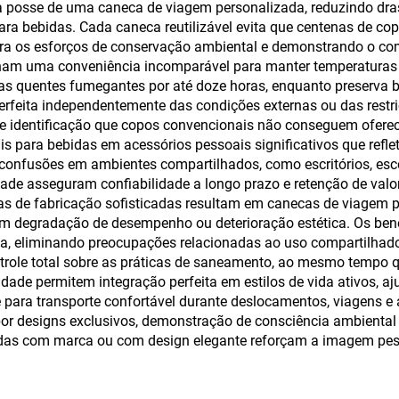
a posse de uma caneca de viagem personalizada, reduzindo dras
lamento a vácuo e
ara bebidas. Cada caneca reutilizável evita que centenas de co
alça
para os esforços de conservação ambiental e demonstrando o c
nam uma conveniência incomparável para manter temperaturas i
 quentes fumegantes por até doze horas, enquanto preserva be
rfeita independentemente das condições externas ou das restri
de identificação que copos convencionais não conseguem oferec
 para bebidas em acessórios pessoais significativos que reflete
onfusões em ambientes compartilhados, como escritórios, escol
dade asseguram confiabilidade a longo prazo e retenção de valo
cas de fabricação sofisticadas resultam em canecas de viagem p
sem degradação de desempenho ou deterioração estética. Os ben
eza, eliminando preocupações relacionadas ao uso compartilhado
ntrole total sobre as práticas de saneamento, ao mesmo tempo 
dade permitem integração perfeita em estilos de vida ativos, a
para transporte confortável durante deslocamentos, viagens e a
or designs exclusivos, demonstração de consciência ambiental
zadas com marca ou com design elegante reforçam a imagem p