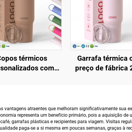
Copos térmicos
Garrafa térmica
rsonalizados com
preço de fábrica 
 20oz, 24oz, 32oz,
32oz 40oz com al
, com tampa flip e
tampa com canu
udo, copo portátil
copo isolado, reutil
ra viagem, copo
em aço inoxidáv
as vantagens atraentes que melhoram significativamente sua e
conomia representa um benefício primário, pois a aquisição de
térmico de aço
garrafa para subl
fé, garrafas plásticas e recipientes para viagem. Visitas regu
inoxidável com
alidade paga-se a si mesma em poucas semanas, graças à redu