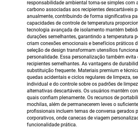
responsabilidade ambiental torna-se simples com 
iso
carbono associadas aos recipientes descartáveis p
anualmente, contribuindo de forma significativa 
capacidades de controle de temperatura proporcio
tecnologia avançada de isolamento mantém bebidas
durações semelhantes, garantindo a temperatura pe
criam conexões emocionais e benefícios práticos 
seleção de design transformam utensílios funcionais
personalidade. Essa personalização também evita c
recipientes semelhantes. As vantagens de durabili
substituição frequente. Materiais premium e técni
quedas acidentais e ciclos regulares de limpeza, 
individual e do controle sobre os padrões de limp
alternativas descartáveis. Os usuários mantêm co
quais confiam plenamente. Os recursos de portabili
mochilas, além de permanecerem leves o suficiente 
profissionais incluem temas de conversa gerados p
corporativos, onde canecas de viagem personali
funcionalidade prática.