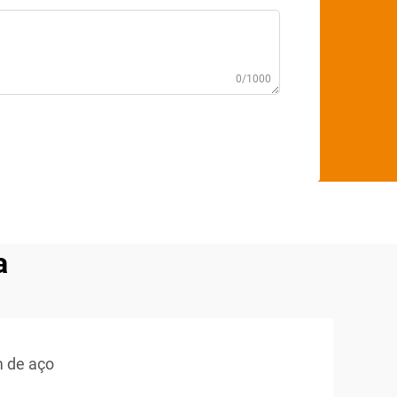
0/1000
a
 de aço