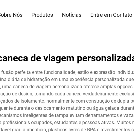
Sobre Nós
Produtos
Notícias
Entre em Contato
caneca de viagem personalizad
são perfeita entre funcionalidade, estilo e expressão individua
na diária de hidratação em uma experiência personalizada que r
, uma caneca de viagem personalizada oferece amplas opções 
ização de design, tornando cada caneca verdadeiramente exclu
nçados de isolamento, normalmente com construção de dupla p
quente durante o deslocamento matutino ou água gelada durant
 Mecanismos inteligentes de tampa evitam derramamentos e va
a profissionais ocupados, estudantes e pessoas ativas. Muito
dável grau alimentício, plásticos livres de BPA e revestimento