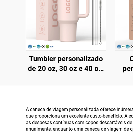
Tumbler personalizado
de 20 oz, 30 oz e 40 oz,
pe
sem BPA, com tampa
logo
flip e canudo, isolado
40oz
em aço inoxidável, com
can
tampa à prova de
pa
A caneca de viagem personalizada oferece inúmer
que proporciona um excelente custo-benefício. A e
vazamentos, canudo e
as despesas contínuas com copos descartáveis de ca
alça, ideal para viagens
anualmente, enquanto uma caneca de viagem de qu