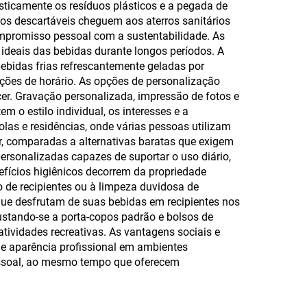
ticamente os resíduos plásticos e a pegada de
pos descartáveis cheguem aos aterros sanitários
ompromisso pessoal com a sustentabilidade. As
deais das bebidas durante longos períodos. A
bidas frias refrescantemente geladas por
ções de horário. As opções de personalização
er. Gravação personalizada, impressão de fotos e
m o estilo individual, os interesses e a
as e residências, onde várias pessoas utilizam
r, comparadas a alternativas baratas que exigem
ersonalizadas capazes de suportar o uso diário,
efícios higiênicos decorrem da propriedade
 de recipientes ou à limpeza duvidosa de
que desfrutam de suas bebidas em recipientes nos
justando-se a porta-copos padrão e bolsos de
tividades recreativas. As vantagens sociais e
 e aparência profissional em ambientes
essoal, ao mesmo tempo que oferecem