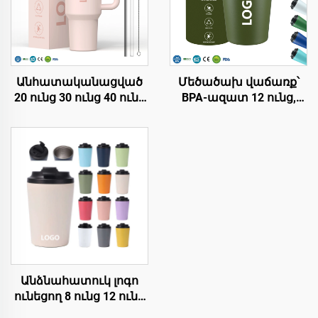
Անհատականացված
Մեծածախ վաճառք՝
20 ունց 30 ունց 40 ունց
BPA-ազատ 12 ունց,
BPA-ազատ շրջվող
երկկեղմ պատերով
խողովակով
մեկուսացված
մեկուսացված
ճանապարհորդական
ստենային պողպատե
սուրճի մածուկներ՝
թամբլեր՝ ապահով
ստենոքս պողպատե
կափույրով,
վակուումային
խողովակով և
Տամբլեր՝
կափույրով՝
անհատականացված
ճանապարհորդության
լոգոյով
համար
Անձնահատուկ լոգո
ունեցող 8 ունց 12 ունց
16 ունց պողպատե