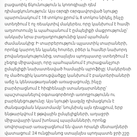
բացառիկ ճկունություն և կոռոզիայի դեմ
դիմացկունություն: Այս caրգի caրգավորված նյութը
պարունակում է 18 տոկոս քրոմ և 8 տոկոս նիկել, ինչը
ստեղծում է ոչ ռեակտիվ մակերես, որը կանխում է համի
աղտոտումը և պահպանում է ըմպելիքի մաքրությունը՝
անկախ նրա բաղադրությունից կամ պահման
ժամանակից: Ի տարբերություն պլաստիկ տարաների,
որոնք կարող են կլանել հոտեր, բծեր և համեր նախորդ
բովանդակությունից, ստայնլես պողպատը ստեղծում է
չեզոք միջավայր, որը պահպանում է յուրաքանչյուր
ըմպելիքի նախատեսված համային պրոֆիլը: Մակերեսի
ոչ մածուցիկ կառուցվածքը կանխում է բակտերիաների
աճը և կենսաթաղանթի առաջացումը, ինչը
բարձրացնում է հիգիենայի ստանդարտները՝
պաշտպանելով օգտագործողի առողջությունն ու
բարեկեցությունը: Այս նյութի կազմը դիմացկուն է
ժանգացման նկատմամբ՝ նույնիսկ այն դեպքում, երբ
ենթարկվում է թթվային ըմպելիքների, աղաջրի
միջավայրի կամ խոնավ պայմանների, որոնք
սովորաբար առաջացնում են վատ որակի մետաղների
վատացում: 24 ունցիանոց ստայնլես պողպատե ջրի շշը