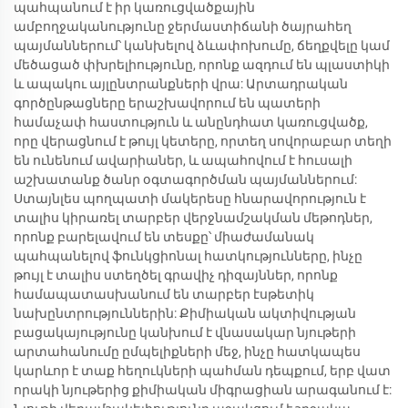
պահպանում է իր կառուցվածքային
ամբողջականությունը ջերմաստիճանի ծայրահեղ
պայմաններում՝ կանխելով ձևափոխումը, ճեղքվելը կամ
մեծացած փխրելիությունը, որոնք ազդում են պլաստիկի
և ապակու այլընտրանքների վրա: Արտադրական
գործընթացները երաշխավորում են պատերի
համաչափ հաստություն և անընդհատ կառուցվածք,
որը վերացնում է թույլ կետերը, որտեղ սովորաբար տեղի
են ունենում ավարիաներ, և ապահովում է հուսալի
աշխատանք ծանր օգտագործման պայմաններում:
Ստայնլես պողպատի մակերեսը հնարավորություն է
տալիս կիրառել տարբեր վերջնամշակման մեթոդներ,
որոնք բարելավում են տեսքը՝ միաժամանակ
պահպանելով ֆունկցիոնալ հատկությունները, ինչը
թույլ է տալիս ստեղծել գրավիչ դիզայններ, որոնք
համապատասխանում են տարբեր էսթետիկ
նախընտրություններին: Քիմիական ակտիվության
բացակայությունը կանխում է վնասակար նյութերի
արտահանումը ըմպելիքների մեջ, ինչը հատկապես
կարևոր է տաք հեղուկների պահման դեպքում, երբ վատ
որակի նյութերից քիմիական միգրացիան արագանում է: