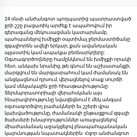
կազմով թեյի կոփ
ունկնդրի երկու պատ
վակուումային կոփեր
24 օնսի անժանգոտ պողպատից պատրաստված
ապահով թափի հետ
ջրի շշը բացառիկ արժեք է ապահովում իր
գերազանց մեկուսացման կատարմամբ,
պահպանելով խմիչքի օպտիմալ ջերմաստիճանը
զգալիորեն ավելի երկար, քան ավանդական
պլաստիկ կամ ապակյա բեռնարկղերը:
Օգտագործողները համընկնում են խմիչքի որակի
հետ, անկախ նրանից, թե գնում են աշխատանքի,
մարզվում են մարզասրահում կամ ժամանակ են
անցկացնում դրսում, վերացնելով տաք սուրճի
կամ սենյակային ջրի հիասթափությունը:
Տերմպորատորիայի վերահսկման այս
հնարավորությունը նվազեցնում է մեկ անգամ
օգտագործվող բաժակների եւ շշերի վրա
կախվածությունը, ժամանակի ընթացքում զգալի
ծախսերի խնայողություններ առաջացնելով՝
միաժամանակ աջակցելով բնապահպանական
կայունության նպատակներին: Հզոր անժանգոտ