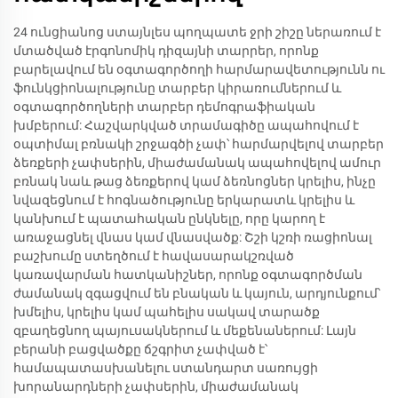
24 ունցիանոց ստայնլես պողպատե ջրի շիշը ներառում է
մտածված էրգոնոմիկ դիզայնի տարրեր, որոնք
բարելավում են օգտագործողի հարմարավետությունն ու
ֆունկցիոնալությունը տարբեր կիրառումներում և
օգտագործողների տարբեր դեմոգրաֆիական
խմբերում: Հաշվարկված տրամագիծը ապահովում է
օպտիմալ բռնակի շրջագծի չափ՝ հարմարվելով տարբեր
ձեռքերի չափսերին, միաժամանակ ապահովելով ամուր
բռնակ նաև թաց ձեռքերով կամ ձեռնոցներ կրելիս, ինչը
նվազեցնում է հոգնածությունը երկարատև կրելիս և
կանխում է պատահական ընկնելը, որը կարող է
առաջացնել վնաս կամ վնասվածք: Շշի կշռի ռացիոնալ
բաշխումը ստեղծում է հավասարակշռված
կառավարման հատկանիշներ, որոնք օգտագործման
ժամանակ զգացվում են բնական և կայուն, արդյունքում՝
խմելիս, կրելիս կամ պահելիս սակավ տարածք
զբաղեցնող պայուսակներում և մեքենաներում: Լայն
բերանի բացվածքը ճշգրիտ չափված է՝
համապատասխանելու ստանդարտ սառույցի
խորանարդների չափսերին, միաժամանակ