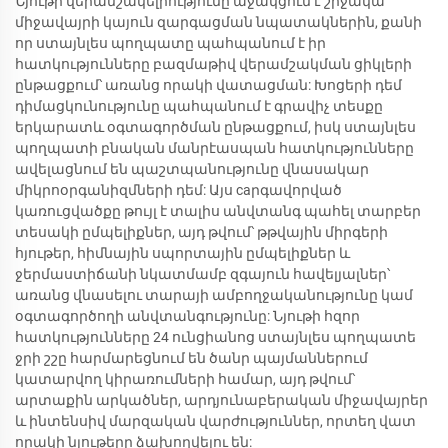
Նյութի վերամշակելիությունը աջակցում է շրջակա
միջավայրի կայուն զարգացման նպատակներին, քանի
որ ստայնլես պողպատը պահպանում է իր
հատկությունները բազմաթիվ վերամշակման ցիկլերի
ընթացքում՝ առանց որակի վատացման: Խոցերի դեմ
դիմացկունությունը պահպանում է գրավիչ տեսքը
երկարատև օգտագործման ընթացքում, իսկ ստայնլես
պողպատի բնական մանրէասպան հատկությունները
ավելացնում են պաշտպանությունը վնասակար
միկրոօրգանիզմների դեմ: Այս caրգավորված
կառուցվածքը թույլ է տալիս անվտանգ պահել տարբեր
տեսակի ըմպելիքներ, այդ թվում՝ թթվային միրգերի
հյութեր, հիմնային սպորտային ըմպելիքներ և
ջերմաստիճանի նկատմամբ զգայուն հավելյալներ՝
առանց վնասելու տարայի ամբողջականությունը կամ
օգտագործողի անվտանգությունը: Նյութի հզոր
հատկությունները 24 ունցիանոց ստայնլես պողպատե
ջրի շշը հարմարեցնում են ծանր պայմաններում
կատարվող կիրառումների համար, այդ թվում՝
արտաքին արկածներ, արդյունաբերական միջավայրեր
և ինտենսիվ մարզական վարժություններ, որտեղ վատ
որակի նյութերը ձախողվելու են: