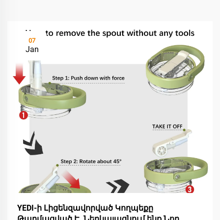
07
Jan
YEDI-ի Լիցենզավորված Կողպեքը
Թարմացված Է. Ներկայացնում ենք Նոր