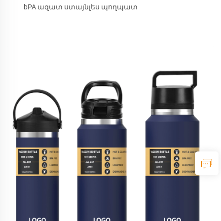
bPA ազատ ստայնլես պողպատ