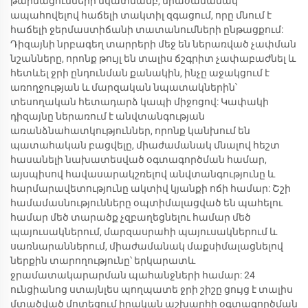
թարմացումների նկատմամբ, միաժամանակ
ապահովելով հաճելի տակտիլ զգացում, որը մնում է
հաճելի ջերմաստիճանի տատանումների ընթացքում:
Դիզայնի նրբագեղ տարրերի մեջ են ներառված չափման
նշանները, որոնք թույլ են տալիս ճշգրիտ չափաբաժնել և
հետևել ջրի ընդունման քանակին, ինչը աջակցում է
առողջության և մարզական նպատակներին՝
տեսողական հետադարձ կապի միջոցով: Կափակի
դիզայնը ներառում է անվտանգության
առանձնահատկություններ, որոնք կանխում են
պատահական բացվելը, միաժամանակ մնալով հեշտ
հասանելի նախատեսված օգտագործման համար,
այսպիսով հավասարակշռելով անվտանգությունը և
հարմարավետությունը ակտիվ կյանքի ոճի համար: Շշի
համամասնությունները օպտիմալացված են պահելու
համար մեծ տարածք չզբաղեցնելու համար մեծ
պայուսակներում, մարզասրահի պայուսակներում և
սառնարաններում, միաժամանակ մաքսիմալացնելով
ներքին տարողությունը՝ երկարատև
ջրամատակարարման պահանջների համար: 24
ունցիանոց ստայնլես պողպատե ջրի շիշը ցույց է տալիս
մտածված մոտեցում իրական աշխարհի օգտագործման