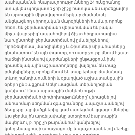
պահպանման հնարավորությունները 24 ունցիանոց
ստայնլես պողպատե ջրի շիշը հատկապես արժեքավոր
են արտաքին միջավայրում երկար ժամանակ
անցկացնող սիրողական մարզիկների համար, որոնք
հեռու են ջերմաստիճանի վերահսկման ենթակա
միջավայրերից՝ ապահովելով ճիշտ հիդրատացիա
նախընտրելի ջերմաստիճանով ըմպելիքներով:
Պրոֆեսիոնալ մարզիկները և ֆիտնեսի սիրահարները
գնահատում են այն փաստը, որ սառը ջուրը մնում է շատ
հաճելի ինտենսիվ վարժանքների ընթացքում, իսկ
գրասենյակային աշխատողները վայելում են տաք
ըմպելիքները, որոնք մնում են տաք երկար ժամանակ
տևող հանդիպումների և զբաղված աշխատանքային
օրերի ընթացքում: Մեկուսացման տեխնոլոգիան
կանխում է նաև արտաքին մակերևույթի
ջերմաստիճանի փոփոխությունները՝ վերացնելով
անհարմար սեղմման զգացումները և պաշտպանելով
ձեռքերը այրվածքներից կամ սառեցման զգացումներից:
Այս ջերմային արգելափակը ստեղծում է արտաքին
մակերևույթ, որը չի թարմանում՝ կանխելով
կոնդենսացիայի առաջացումը և պաշտպանելով մեբելը,