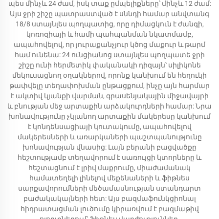
պես մինչև 24 ժամ, իսկ տաք ըմպելիքները՝ մինչև 12 ժամ:
Այս ջրի շիշը պատրաստված է սննդի համար անվտանգ
18/8 ստայնլես պողպատից, որը դիմացկուն է ժանգի,
կոռոզիայի և համի պահպանման նկատմամբ,
ապահովելով, որ յուրաքանչյուր կծոց մաքուր և թարմ
համ ունենա: 24 ունցիանոց ստայնլես պողպատե ջրի
շիշը ունի հերմետիկ փականակի դիզայն՝ սիլիկոնե
մեկուսացնող օղակներով, որոնք կանխում են հեղուկի
թափվելը տեղափոխման ընթացքում, ինչը այն հարմար
է ակտիվ կյանքի վարման, գրասենյակային միջավայրի
և բնության մեջ արտաքին արձակուրդների համար: Նրա
խոնավությունը չկլանող արտաքին մակերեսը կանխում
է կոնդենսացիայի կուտակումը, ապահովելով
մակերեսների և առարկաների պաշտպանությունը
խոնավության վնասից: Լայն բերանի բացվածքը
հեշտությամբ տեղավորում է սառույցի կտորները և
հեշտացնում է լրիվ մաքրումը, միաժամանակ
համատեղելի լինելով մեքենաների և ֆիթնես
սարքավորումների մեծամասնության ստանդարտ
բաժակակալների հետ: Այս բազմաֆունկցիոնալ
հիդրատացման լուծումը կիրառվում է բազմաթիվ