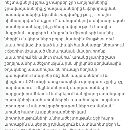
հեշտացնելով լցումը տարբեր ջրի աղբյուրներից՝
ջրավազաններից, ջրավազաններից և ֆիլտրացման
համակարգերից: Այս մեծ բացվածքը թույլ է տալիս
հիմնավորված մաքրում՝ պահպանելով սանիտարական
ստանդարտները, ինչը հնարավորություն է տալիս
մաքրման սարքերի և մաքրման միջոցների հասնել
ներքին մակերեսների բոլոր մասերին: Չայթելու դեմ
ապահովված փակած կափակի համակարգը ներառում
է ճշգրիտ մշակված մետաղական մասեր, որոնք
ապահովում են ամուր փակում՝ առանց չափից շատ
շեղելու անհրաժեշտության, իսկ սիլիկոնե սեղմանային
օղակները ապահովում են հուսալի հեղուկի
պահպանում տարբեր ճնշման պայմաններում և
դիրքերում: 24 ունցիանոց ստայնլես պողպատե ջրի շիշը
հարմարվում է մեքենաներում, մարզասրահների
սարքավորումներում և մեբելում հանդիպող ստանդարտ
բաժակների պահարաններին, ապահովելով հարմար
տեղադրում ակտիվ գործողությունների ժամանակ՝
առանց հատուկ աքսեսուարների կամ
փոփոխությունների անհրաժեշտության: Շշի հարթ
արտաքին մակերեսը դիմացկուն է մատնահետքերի և