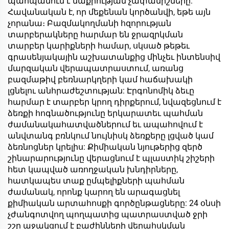
պահպանում է մաքրության չափանիշները:
Հավանական է, որ մեքենան կործանվի, եթե այն
չորանա։ Բազմակողմանի հզորության
տարբերակները հարմար են ջրազրկման
տարբեր կարիքների համար, սկսած թեթեւ
գրասենյակային աշխատանքից մինչեւ ինտենսիվ
մարզական վերապատրաստում, առանց
բազմաթիվ բեռնարկղերի կամ հաճախակի
լցնելու անհրաժեշտության: Էրգոնոմիկ ձեւը
հարմար է տարբեր կրող դիրքերում, նվազեցնում է
ձեռքի հոգնածությունը երկարատեւ պահման
ժամանակահատվածներում եւ ապահովում է
անվտանգ բռնկում նույնիսկ ձեռքերը լցված կամ
ձեռնոցներ կրելիս: Քիմիական նյութերից զերծ
շինարարությունը վերացնում է պլաստիկ շիշերի
հետ կապված առողջական խնդիրները,
հատկապես տաք ըմպելիքների պահման
ժամանակ, որոնք կարող են արագացնել
քիմիական արտահոսքի գործընթացները: 24 օնսի
չժանգոտվող պողպատից պատրաստված ջրի
շշը աջակցում է բաժինների վերահսկման