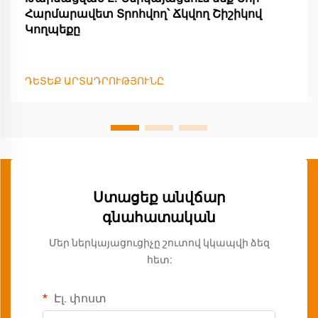
Հարմարավետ Տրոհվող՝ Ճկվող Շիշիկով
Կողպեքը
ԴԵՏԵՔ ԱՐՏԱԴՐՈՒԹՅՈՒՆԸ
Ստացեք անվճար
գնահատական
Մեր ներկայացուցիչը շուտով կկապվի ձեզ
հետ:
Էլ. փոստ