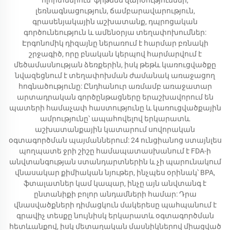
ոլորտներում՝ ֆիթնես վարժություններ,
լեռնագնացություն, ճամբարավարություն,
գրասենյակային աշխատանք, դպրոցական
գործունեություն և ամենօրյա տեղափոխումներ:
Էրգոնոմիկ դիզայնը ներառում է հարմար բռնակի
շրջագիծ, որը բնական կերպով հարմարվում է
մեծամասնության ձեռքերին, իսկ թեթև կառուցվածքը
նվազեցնում է տեղափոխման ժամանակ առաջացող
հոգնածությունը: Ընդհանուր առմամբ առաջատար
արտադրական գործընթացները երաշխավորում են
պատերի համաչափ հաստությունը և կառուցվածքային
ամրությունը՝ ապահովելով երկարատև
աշխատանքային կատարում սովորական
օգտագործման պայմաններում: 24 ունցիանոց ստայնլես
պողպատե ջրի շիշը համապատասխանում է FDA-ի
անվտանգության ստանդարտներին և չի պարունակում
վնասակար քիմիական նյութեր, ինչպես օրինակ՝ BPA,
ֆտալատներ կամ կապար, ինչը այն անվտանգ է
ընտանիքի բոլոր անդամների համար: Դրա
վնասվածքների դիմացկուն մակերեսը պահպանում է
գրավիչ տեսքը նույնիսկ երկարատև օգտագործման
հետևանքով, իսկ մետաղական մասնիկներով միացված