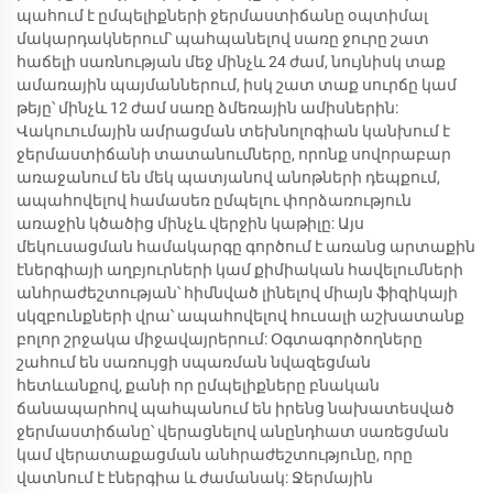
պահում է ըմպելիքների ջերմաստիճանը օպտիմալ
մակարդակներում՝ պահպանելով սառը ջուրը շատ
հաճելի սառնության մեջ մինչև 24 ժամ, նույնիսկ տաք
ամառային պայմաններում, իսկ շատ տաք սուրճը կամ
թեյը՝ մինչև 12 ժամ սառը ձմեռային ամիսներին:
Վակուումային ամրացման տեխնոլոգիան կանխում է
ջերմաստիճանի տատանումները, որոնք սովորաբար
առաջանում են մեկ պատյանով անոթների դեպքում,
ապահովելով համասեռ ըմպելու փորձառություն
առաջին կծածից մինչև վերջին կաթիլը: Այս
մեկուսացման համակարգը գործում է առանց արտաքին
էներգիայի աղբյուրների կամ քիմիական հավելումների
անհրաժեշտության՝ հիմնված լինելով միայն ֆիզիկայի
սկզբունքների վրա՝ ապահովելով հուսալի աշխատանք
բոլոր շրջակա միջավայրերում: Օգտագործողները
շահում են սառույցի սպառման նվազեցման
հետևանքով, քանի որ ըմպելիքները բնական
ճանապարհով պահպանում են իրենց նախատեսված
ջերմաստիճանը՝ վերացնելով անընդհատ սառեցման
կամ վերատաքացման անհրաժեշտությունը, որը
վատնում է էներգիա և ժամանակ: Ջերմային