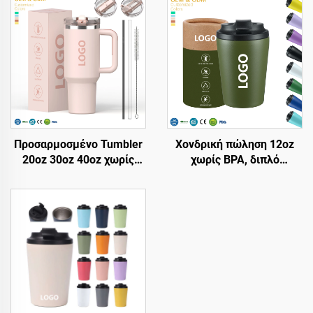
Προσαρμοσμένο Tumbler
Χονδρική πώληση 12oz
20oz 30oz 40oz χωρίς
χωρίς BPA, διπλό
BPA, με flip straw,
τοίχωμα, μονωμένα
μονωμένο από
ταξιδιωτικά φλιτζάνια
ανοξείδωτο χάλυβα,
καφέ από ανοξείδωτο
ποτήρι Tumbler με
χάλυβα, Tumbler με κενό
στεγανό καπάκι, straw &
με προσαρμοσμένο
λαβή για ταξίδι
λογότυπο