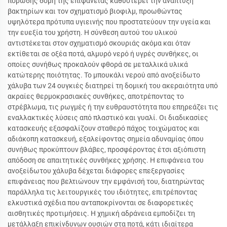
πορώδης δομή της επιφάνειας καθυστερεί την ανάπτυξη
βακτηρίων και τον σχηματισμό βιοφιλμ, προωθώντας
υψηλότερα πρότυπα υγιεινής που προστατεύουν την υγεία και
την ευεξία του χρήστη. Η σύνθεση αυτού του υλικού
αντιστέκεται στον σχηματισμό σκουριάς ακόμα και όταν
εκτίθεται σε οξέα ποτά, αλμυρό νερό ή υγρές συνθήκες, οι
οποίες συνήθως προκαλούν φθορά σε μεταλλικά υλικά
κατώτερης ποιότητας. Το μπουκάλι νερού από ανοξείδωτο
χάλυβα των 24 ουγκιές διατηρεί τη δομική του ακεραιότητα υπό
ακραίες θερμοκρασιακές συνθήκες, αποτρέποντας το
στρέβλωμα, τις ρωγμές ή την ευθραυστότητα που επηρεάζει τις
εναλλακτικές λύσεις από πλαστικό και γυαλί. Οι διαδικασίες
κατασκευής εξασφαλίζουν σταθερό πάχος τοιχώματος και
αδιάκοπη κατασκευή, εξαλείφοντας σημεία αδυναμίας όπου
συνήθως προκύπτουν βλάβες, προσφέροντας έτσι αξιόπιστη
απόδοση σε απαιτητικές συνθήκες χρήσης. Η επιφάνεια του
ανοξείδωτου χάλυβα δέχεται διάφορες επεξεργασίες
επιφάνειας που βελτιώνουν την εμφάνισή του, διατηρώντας
παράλληλα τις λειτουργικές του ιδιότητες, επιτρέποντας
ελκυστικά σχέδια που ανταποκρίνονται σε διαφορετικές
αισθητικές προτιμήσεις. Η χημική αδράνεια εμποδίζει τη
μετάλλαξη επικίνδυνων ουσιών στα ποτά, κάτι ιδιαίτερα