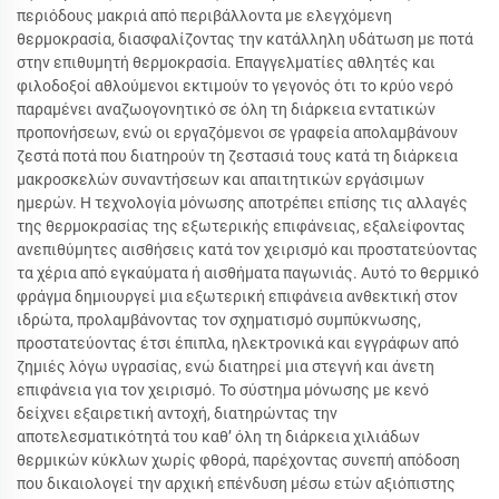
περιόδους μακριά από περιβάλλοντα με ελεγχόμενη
θερμοκρασία, διασφαλίζοντας την κατάλληλη υδάτωση με ποτά
στην επιθυμητή θερμοκρασία. Επαγγελματίες αθλητές και
φιλοδοξοί αθλούμενοι εκτιμούν το γεγονός ότι το κρύο νερό
παραμένει αναζωογονητικό σε όλη τη διάρκεια εντατικών
προπονήσεων, ενώ οι εργαζόμενοι σε γραφεία απολαμβάνουν
ζεστά ποτά που διατηρούν τη ζεστασιά τους κατά τη διάρκεια
μακροσκελών συναντήσεων και απαιτητικών εργάσιμων
ημερών. Η τεχνολογία μόνωσης αποτρέπει επίσης τις αλλαγές
της θερμοκρασίας της εξωτερικής επιφάνειας, εξαλείφοντας
ανεπιθύμητες αισθήσεις κατά τον χειρισμό και προστατεύοντας
τα χέρια από εγκαύματα ή αισθήματα παγωνιάς. Αυτό το θερμικό
φράγμα δημιουργεί μια εξωτερική επιφάνεια ανθεκτική στον
ιδρώτα, προλαμβάνοντας τον σχηματισμό συμπύκνωσης,
προστατεύοντας έτσι έπιπλα, ηλεκτρονικά και εγγράφων από
ζημιές λόγω υγρασίας, ενώ διατηρεί μια στεγνή και άνετη
επιφάνεια για τον χειρισμό. Το σύστημα μόνωσης με κενό
δείχνει εξαιρετική αντοχή, διατηρώντας την
αποτελεσματικότητά του καθ’ όλη τη διάρκεια χιλιάδων
θερμικών κύκλων χωρίς φθορά, παρέχοντας συνεπή απόδοση
που δικαιολογεί την αρχική επένδυση μέσω ετών αξιόπιστης