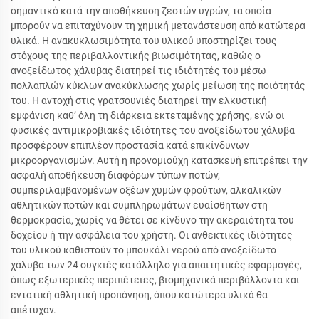
σημαντικό κατά την αποθήκευση ζεστών υγρών, τα οποία
μπορούν να επιταχύνουν τη χημική μετανάστευση από κατώτερα
υλικά. Η ανακυκλωσιμότητα του υλικού υποστηρίζει τους
στόχους της περιβαλλοντικής βιωσιμότητας, καθώς ο
ανοξείδωτος χάλυβας διατηρεί τις ιδιότητές του μέσω
πολλαπλών κύκλων ανακύκλωσης χωρίς μείωση της ποιότητάς
του. Η αντοχή στις γρατσουνιές διατηρεί την ελκυστική
εμφάνιση καθ’ όλη τη διάρκεια εκτεταμένης χρήσης, ενώ οι
φυσικές αντιμικροβιακές ιδιότητες του ανοξείδωτου χάλυβα
προσφέρουν επιπλέον προστασία κατά επικίνδυνων
μικροοργανισμών. Αυτή η προνομιούχη κατασκευή επιτρέπει την
ασφαλή αποθήκευση διαφόρων τύπων ποτών,
συμπεριλαμβανομένων οξέων χυμών φρούτων, αλκαλικών
αθλητικών ποτών και συμπληρωμάτων ευαίσθητων στη
θερμοκρασία, χωρίς να θέτει σε κίνδυνο την ακεραιότητα του
δοχείου ή την ασφάλεια του χρήστη. Οι ανθεκτικές ιδιότητες
του υλικού καθιστούν το μπουκάλι νερού από ανοξείδωτο
χάλυβα των 24 ουγκιές κατάλληλο για απαιτητικές εφαρμογές,
όπως εξωτερικές περιπέτειες, βιομηχανικά περιβάλλοντα και
εντατική αθλητική προπόνηση, όπου κατώτερα υλικά θα
απέτυχαν.