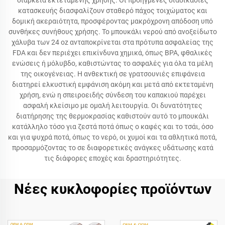
διάρκεια εκτεταμένης χρήσης. Οι προηγμένες διαδικασίες
κατασκευής διασφαλίζουν σταθερό πάχος τοιχώματος και
δομική ακεραιότητα, προσφέροντας μακρόχρονη απόδοση υπό
συνθήκες συνήθους χρήσης. Το μπουκάλι νερού από ανοξείδωτο
χάλυβα των 24 oz ανταποκρίνεται στα πρότυπα ασφαλείας της
FDA και δεν περιέχει επικίνδυνα χημικά, όπως BPA, φθαλικές
ενώσεις ή μόλυβδο, καθιστώντας το ασφαλές για όλα τα μέλη
της οικογένειας. Η ανθεκτική σε γρατσουνιές επιφάνεια
διατηρεί ελκυστική εμφάνιση ακόμη και μετά από εκτεταμένη
χρήση, ενώ η σπειροειδής σύνδεση του καπακιού παρέχει
ασφαλή κλείσιμο με ομαλή λειτουργία. Οι δυνατότητες
διατήρησης της θερμοκρασίας καθιστούν αυτό το μπουκάλι
κατάλληλο τόσο για ζεστά ποτά όπως ο καφές και το τσάι, όσο
και για ψυχρά ποτά, όπως το νερό, οι χυμοί και τα αθλητικά ποτά,
προσαρμόζοντας το σε διαφορετικές ανάγκες υδάτωσης κατά
τις διάφορες εποχές και δραστηριότητες.
Νέες κυκλοφορίες προϊόντων