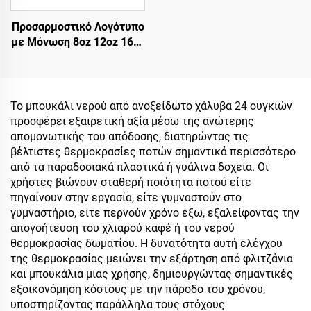
Προσαρμοστικό Λογότυπο
με Μόνωση 8oz 12oz 16oz
Ταξιδιωτική Κούπα από
Ανοξείδητο Χάλυβα για
Καφέ, Φορητά Δίτοιχα
Κενού Μαγκιούρια για
Το μπουκάλι νερού από ανοξείδωτο χάλυβα 24 ουγκιών
Καφέ με Αδιάρρηκτο
προσφέρει εξαιρετική αξία μέσω της ανώτερης
Καπάκι
απομονωτικής του απόδοσης, διατηρώντας τις
βέλτιστες θερμοκρασίες ποτών σημαντικά περισσότερο
από τα παραδοσιακά πλαστικά ή γυάλινα δοχεία. Οι
χρήστες βιώνουν σταθερή ποιότητα ποτού είτε
πηγαίνουν στην εργασία, είτε γυμναστούν στο
γυμναστήριο, είτε περνούν χρόνο έξω, εξαλείφοντας την
απογοήτευση του χλιαρού καφέ ή του νερού
θερμοκρασίας δωματίου. Η δυνατότητα αυτή ελέγχου
της θερμοκρασίας μειώνει την εξάρτηση από φλιτζάνια
και μπουκάλια μίας χρήσης, δημιουργώντας σημαντικές
εξοικονόμηση κόστους με την πάροδο του χρόνου,
υποστηρίζοντας παράλληλα τους στόχους