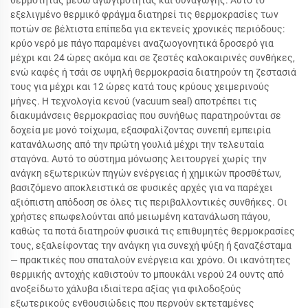
θερμότητας μέσω αγωγιμότητας και συναγωγής. Αυτό το
εξελιγμένο θερμικό φράγμα διατηρεί τις θερμοκρασίες των
ποτών σε βέλτιστα επίπεδα για εκτενείς χρονικές περιόδους:
κρύο νερό με πάγο παραμένει αναζωογονητικά δροσερό για
μέχρι και 24 ώρες ακόμα και σε ζεστές καλοκαιρινές συνθήκες,
ενώ καφές ή τσάι σε υψηλή θερμοκρασία διατηρούν τη ζεστασιά
τους για μέχρι και 12 ώρες κατά τους κρύους χειμερινούς
μήνες. Η τεχνολογία κενού (vacuum seal) αποτρέπει τις
διακυμάνσεις θερμοκρασίας που συνήθως παρατηρούνται σε
δοχεία με μονό τοίχωμα, εξασφαλίζοντας συνεπή εμπειρία
κατανάλωσης από την πρώτη γουλιά μέχρι την τελευταία
σταγόνα. Αυτό το σύστημα μόνωσης λειτουργεί χωρίς την
ανάγκη εξωτερικών πηγών ενέργειας ή χημικών προσθέτων,
βασιζόμενο αποκλειστικά σε φυσικές αρχές για να παρέχει
αξιόπιστη απόδοση σε όλες τις περιβαλλοντικές συνθήκες. Οι
χρήστες επωφελούνται από μειωμένη κατανάλωση πάγου,
καθώς τα ποτά διατηρούν φυσικά τις επιθυμητές θερμοκρασίες
τους, εξαλείφοντας την ανάγκη για συνεχή ψύξη ή ξαναζέσταμα
— πρακτικές που σπαταλούν ενέργεια και χρόνο. Οι ικανότητες
θερμικής αντοχής καθιστούν το μπουκάλι νερού 24 ουντς από
ανοξείδωτο χάλυβα ιδιαίτερα αξίας για φιλοδοξούς
εξωτερικούς ενθουσιώδεις που περνούν εκτεταμένες