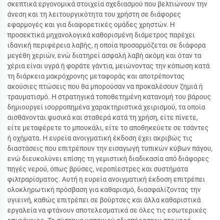
σκεπτικά εργονομικά στοιχεία σχεδιασμού που βελτιώνουν την
άνεση και τη λειτουργικότητα του χρήστη σε διάφορες
εφαρμογές και για διαφορετικές ομάδες χρηστών. Η
προσεκτικά μηχανολογικά καθορισμένη διάμετρος παρέχει
ιδανική περιφέρεια λαβής, η οποία προσαρμόζεται σε διάφορα
μεγέθη χεριών, ενώ διατηρεί ασφαλή λαβή ακόμη και όταν τα
χέρια είναι υγρά ή φοράτε γάντια, μειώνοντας την κόπωση κατά
τη διάρκεια μακρόχρονης μεταφοράς και αποτρέποντας
ακούσιες πτώσεις που θα μπορούσαν να προκαλέσουν ζημιά ή
τραυματισμό. Η στρατηγικά τοποθετημένη κατανομή του βάρους
δημιουργεί ισορροπημένα χαρακτηριστικά χειρισμού, τα οποία
αισθάνονται φυσικά και σταθερά κατά τη χρήση, είτε πίνετε,
είτε μεταφέρετε το μπουκάλι, είτε το αποθηκεύετε σε τσάντες
ή οχήματα. Η ευρεία ανοιγματική έκδοση έχει ακριβώς τις
διαστάσεις που επιτρέπουν την εισαγωγή τυπικών κύβων πάγου,
ενώ διευκολύνει επίσης τη γεμιστική διαδικασία από διάφορες
πηγές νερού, όπως βρύσες, νεροπίεστρες και συστήματα
φιλτραρίσματος. Αυτή η ευρεία ανοιγματική έκδοση επιτρέπει
ολοκληρωτική πρόσβαση για καθαρισμό, διασφαλίζοντας την
υγιεινή, καθώς επιτρέπει σε βούρτσες και άλλα καθαριστικά
εργαλεία να φτάνουν αποτελεσματικά σε όλες τις εσωτερικές