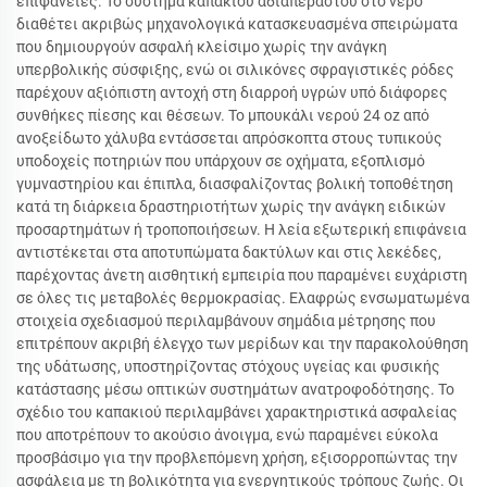
επιφάνειες. Το σύστημα καπακιού αδιαπέραστου στο νερό
διαθέτει ακριβώς μηχανολογικά κατασκευασμένα σπειρώματα
που δημιουργούν ασφαλή κλείσιμο χωρίς την ανάγκη
υπερβολικής σύσφιξης, ενώ οι σιλικόνες σφραγιστικές ρόδες
παρέχουν αξιόπιστη αντοχή στη διαρροή υγρών υπό διάφορες
συνθήκες πίεσης και θέσεων. Το μπουκάλι νερού 24 oz από
ανοξείδωτο χάλυβα εντάσσεται απρόσκοπτα στους τυπικούς
υποδοχείς ποτηριών που υπάρχουν σε οχήματα, εξοπλισμό
γυμναστηρίου και έπιπλα, διασφαλίζοντας βολική τοποθέτηση
κατά τη διάρκεια δραστηριοτήτων χωρίς την ανάγκη ειδικών
προσαρτημάτων ή τροποποιήσεων. Η λεία εξωτερική επιφάνεια
αντιστέκεται στα αποτυπώματα δακτύλων και στις λεκέδες,
παρέχοντας άνετη αισθητική εμπειρία που παραμένει ευχάριστη
σε όλες τις μεταβολές θερμοκρασίας. Ελαφρώς ενσωματωμένα
στοιχεία σχεδιασμού περιλαμβάνουν σημάδια μέτρησης που
επιτρέπουν ακριβή έλεγχο των μερίδων και την παρακολούθηση
της υδάτωσης, υποστηρίζοντας στόχους υγείας και φυσικής
κατάστασης μέσω οπτικών συστημάτων ανατροφοδότησης. Το
σχέδιο του καπακιού περιλαμβάνει χαρακτηριστικά ασφαλείας
που αποτρέπουν το ακούσιο άνοιγμα, ενώ παραμένει εύκολα
προσβάσιμο για την προβλεπόμενη χρήση, εξισορροπώντας την
ασφάλεια με τη βολικότητα για ενεργητικούς τρόπους ζωής. Οι