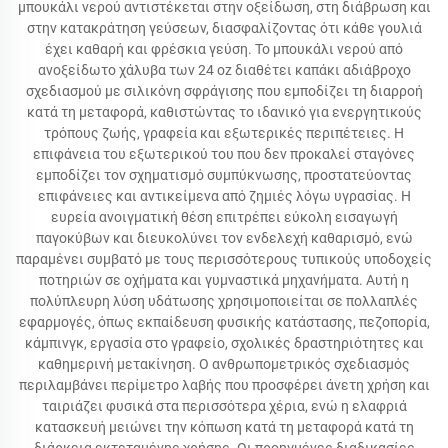
μπουκάλι νερού αντιστέκεται στην οξείδωση, στη διάβρωση και
στην κατακράτηση γεύσεων, διασφαλίζοντας ότι κάθε γουλιά
έχει καθαρή και φρέσκια γεύση. Το μπουκάλι νερού από
ανοξείδωτο χάλυβα των 24 oz διαθέτει καπάκι αδιάβροχο
σχεδιασμού με σιλικόνη σφράγισης που εμποδίζει τη διαρροή
κατά τη μεταφορά, καθιστώντας το ιδανικό για ενεργητικούς
τρόπους ζωής, γραφεία και εξωτερικές περιπέτειες. Η
επιφάνεια του εξωτερικού του που δεν προκαλεί σταγόνες
εμποδίζει τον σχηματισμό συμπύκνωσης, προστατεύοντας
επιφάνειες και αντικείμενα από ζημιές λόγω υγρασίας. Η
ευρεία ανοιγματική θέση επιτρέπει εύκολη εισαγωγή
παγοκύβων και διευκολύνει τον ενδελεχή καθαρισμό, ενώ
παραμένει συμβατό με τους περισσότερους τυπικούς υποδοχείς
ποτηριών σε οχήματα και γυμναστικά μηχανήματα. Αυτή η
πολύπλευρη λύση υδάτωσης χρησιμοποιείται σε πολλαπλές
εφαρμογές, όπως εκπαίδευση φυσικής κατάστασης, πεζοπορία,
κάμπινγκ, εργασία στο γραφείο, σχολικές δραστηριότητες και
καθημερινή μετακίνηση. Ο ανθρωπομετρικός σχεδιασμός
περιλαμβάνει περίμετρο λαβής που προσφέρει άνετη χρήση και
ταιριάζει φυσικά στα περισσότερα χέρια, ενώ η ελαφριά
κατασκευή μειώνει την κόπωση κατά τη μεταφορά κατά τη