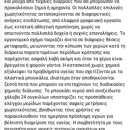
και ρούχα από τυχαίες διαρροές που θα μπορούσαν να
προκαλέσουν ζημιά ή αμηχανία. Οι πολλαπλές επιλογές
χωρητικότητας ανταποκρίνονται σε διαφορετικές
ανάγκες ενυδάτωσης, από ελαφριά γραφειακή εργασία
έως εντατική αθλητική προπόνηση, χωρίς να
απαιτούνται πολλαπλά δοχεία ή συχνές επαναλήψεις. Το
εργονομικό σχήμα ταιριάζει άνετα σε διάφορες θέσεις
μεταφοράς, μειώνοντας την κόπωση των χεριών κατά τη
διάρκεια παρατεταμένων περιόδων κράτησης και
παρέχοντας ασφαλή λαβή ακόμη και όταν τα χέρια είναι
βρεγμένα ή φορούν γάντια. Η κατασκευή χωρίς χημικά
εξαλείφει τα προβλήματα υγείας που σχετίζονται με τα
πλαστικά μπουκάλια, ιδιαίτερα όταν αποθηκεύονται
ζεστά ποτά που μπορούν να επιταχύνουν τις διαδικασίες
χημικής διάλυσης. Το μπουκάλι νερού από ανοξείδωτο
χάλυβα 24 ουγκιλίων υποστηρίζει τις προσπάθειες
ελέγχου μερίδων παρέχοντας σαφείς μετρήσεις
χωρητικότητας, βοηθώντας τους χρήστες να
παρακολουθούν την ημερήσια πρόσληψη υγρών για
βέλτιστη διαχείριση της υγείας. Η συμβατότητα με τους
περισσότερους φορείς ποτηριών οχημάτων και