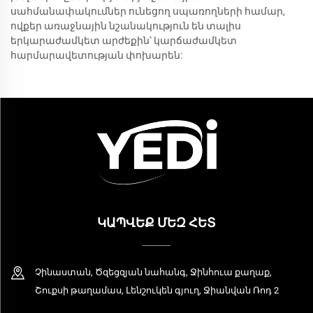
սահմանափակումներ ունեցող սպառողների համար,
ովքեր առաջնային նշանակություն են տալիս
երկարաժամկետ արժեքին՝ կարճաժամկետ
հարմարավետության փոխարեն:
ԿԱՊՎԵՔ ՄԵԶ ՀԵՏ
Չինաստան, Ծզեցզյան նահանգ, Ջինհուա քաղաք,
Շուքսի թաղամաս, Լենշուկեն գյուղ, Ջիանվան Ռոդ 2