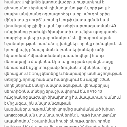
համար: Սիլիկոնե կառուցվածքը առաջարկում է
գերազանց ջերմային դիմացկունություն, որը թույլ է
տալիս անվտանգ օգտագործել սառը սմուզիներից
մինչև տաք սուրճ՝ առանց նյութի վատացման կամ
վտանգավոր քիմիական նյութերի արտազատման: 40
ունցիանոց բաժակի ծխախոտի ստայնլես պողպատե
տարբերակները պարունակում են վիրաբուժական
նշանակության համաձուլվածքներ, որոնք դիմացկուն են
կոռոզիայի, բծավորման և բակտերիաների աճի
նկատմամբ՝ միաժամանակ ապահովելով հարթ
մետաղային մակերես: Արտադրության գործընթացը
ներառում է ճշգրտությամբ ձուլման տեխնիկա, որը
վերացնում է թույլ կետերը և հնարավոր անհաջողության
տեղերը, որոնք հաճախ հանդիպում են ավելի էժան
մոդելներում: Սննդի անվտանգության վերաբերյալ
սերտիֆիկատները երաշխավորում են, ո что 40
ունցիանոց բաժակի ծխախոտը համապատասխանում
է միջազգային անվտանգության
կազմակերպությունների կողմից սահմանված խիստ
առдоровական ստանդարտներին: Նյութի խտությունը
ապահովում է օպտիմալ հոսքի բնութագրեր, որոնք