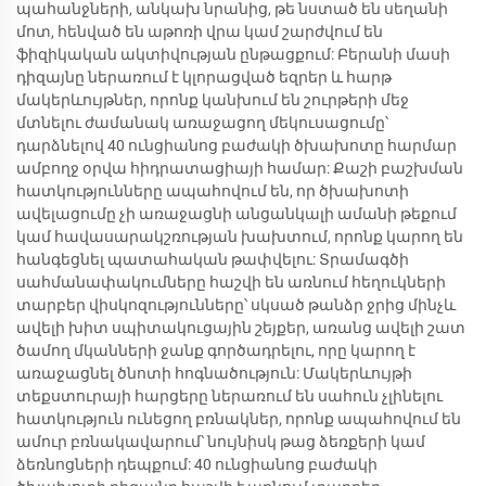
պահանջների, անկախ նրանից, թե նստած են սեղանի
մոտ, հենված են աթոռի վրա կամ շարժվում են
ֆիզիկական ակտիվության ընթացքում: Բերանի մասի
դիզայնը ներառում է կլորացված եզրեր և հարթ
մակերևույթներ, որոնք կանխում են շուրթերի մեջ
մտնելու ժամանակ առաջացող մեկուսացումը՝
դարձնելով 40 ունցիանոց բաժակի ծխախոտը հարմար
ամբողջ օրվա հիդրատացիայի համար: Քաշի բաշխման
հատկությունները ապահովում են, որ ծխախոտի
ավելացումը չի առաջացնի անցանկալի ամանի թեքում
կամ հավասարակշռության խախտում, որոնք կարող են
հանգեցնել պատահական թափվելու: Տրամագծի
սահմանափակումները հաշվի են առնում հեղուկների
տարբեր վիսկոզությունները՝ սկսած թանձր ջրից մինչև
ավելի խիտ սպիտակուցային շեյքեր, առանց ավելի շատ
ծամող մկանների ջանք գործադրելու, որը կարող է
առաջացնել ծնոտի հոգնածություն: Մակերևույթի
տեքստուրայի հարցերը ներառում են սահուն չլինելու
հատկություն ունեցող բռնակներ, որոնք ապահովում են
ամուր բռնակավարում՝ նույնիսկ թաց ձեռքերի կամ
ձեռնոցների դեպքում: 40 ունցիանոց բաժակի