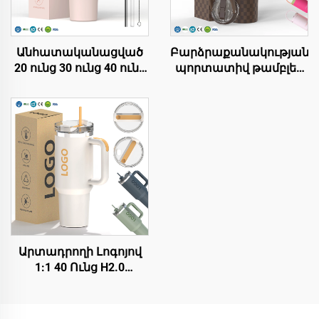
Անհատականացված
Բարձրաքանակության
20 ունց 30 ունց 40 ունց
պորտատիվ թամբլեր
BPA-ազատ շրջվող
երկակի պատի
խողովակով
վակուումային
մեկուսացված
ստայնլես պողպատե
ստենային պողպատե
մագ 20 ունց, 32 ունց, 40
թամբլեր՝ ապահով
ունց՝ տաք և սառը
կափույրով,
խմբահան համար՝
խողովակով և
հարթակի և լոգոյի
կափույրով՝
համար
ճանապարհորդության
համար
Արտադրողի Լոգոյով
1:1 40 Ունց H2.0
Թափահավ՝
Տաքացման
Դիմացկուն Եղեգնյա