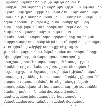
այլընտրանքների հետ, ինչը այն դարձնում է
անմիջապես ազդեցիկ ընտրություն շրջակա միջավայրի
նկատմամբ գիտակցված անձանց համար: Տնտեսական
առավելությունները դառնում են նկատելի մեկանգամյա
օգտագործման խմելու աքսեսուարների կրկնվող
գնումների վերացման շնորհիվ ստացված զգալի
ծախսերի նվազեցմամբ: Պահպանված
գնահատականներով՝ օգտագործողները տարեկան
հարյուրավոր դոլարներ են խնայում՝ ներդնելով որակյալ
40 ունցիանոց թմբլերի ստրույքի մեջ, այլ որ
շարունակաբար գնեն մեկանգամյա տարբերակները:
Դիմացկունության ճարտարապետությունը
երաշխավորում է բազմատարված ծառայության
ժամկետ, որը ժամանակի ընթացքում մեծացնում է
ինչպես շրջակա միջավայրի, այնպես էլ ֆինանսական
առավելությունները: Երբ օգտագործողները ընտրում են
բազմակի օգտագործման 40 ունցիանոց թմբլերի
ստրույքներ, նվազում է նաև ստվարաթղթի թափոնների
ծավալը, քանի որ նրանց փաթեթավորման
պահանջները նվազագույն են՝ հակադրվելով
մեկանգամյա ապրանքների գնման ժամանակ