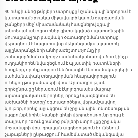
40 ունցիանոց թմբլերի ստրույքը նշանակալի ներդրում է
կատարում շրջակա միջավայրի կայուն զարգացման
ջանքերի մեջ՝ միաժամանակ հասցնելով զգալի
տնտեսական օգուտներ գիտակցված սպառողներին:
Յուրաքանչյուր բազմակի օգտագործման ստրույք
վերացնում է հազարավոր մեկանգամյա պլաստիկ
այլընտրանքների անհրաժեշտությունը իր
շահագործման ամբողջ ժամանակահատվածում, ինչը
ուղղակիորեն նվազեցնում է պլաստիկ թափոնների
հոսքերը, որոնք ազդում են ծովային էկոհամակարգերի և
սահմանափակ տեղավորման հնարավորություն
ունեցող թաղամասերի վրա: Արտադրության
գործընթացը ներառում է էկոլոգիապես մաքուր
արտադրական մեթոդներ, որոնք նվազեցնում են
ածխածնի հետքը՝ օգտագործելով վերամշակվող
նյութեր, որոնք աջակցում են շրջանային տնտեսության
սկզբունքներին: Կյանքի ցիկլի վերլուծությունը ցույց է
տալիս, որ 40 ունցիանոց թմբլերի ստրույքը շրջակա
միջավայրի վրա դրական ազդեցություն է ունենում
շաբաթների ընթացքում՝ համեմատած մեկանգամյա