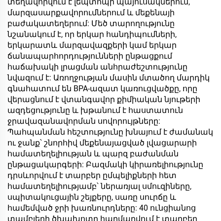
տեղավորվում է լեպտոպի պայուսակներում,
մարզասարքավորումներում և մեքենայի
բաժակատեղերում: Մեծ տարողությունը
նշանակում է, որ երկար հանդիպումների,
երկարատև մարզավազքերի կամ երկար
ճանապարհորդությունների ընթացքում
հաճախակի լրացման անհրաժեշտությունը
նվազում է: Առողջության մասին մտածող մարդիկ
գնահատում են BPA-ազատ կառուցվածքը, որը
վերացնում է վտանգավոր քիմիական նյութերի
ազդեցությունը և խթանում է հաստատուն
ջրավազանավորման սովորույթները:
Պահպանման հեշտությունը խնայում է ժամանակ
ու ջանք՝ շնորհիվ մեքենայացված լվացարարի
համատեղելիության և պարզ բաժանման
ընթացակարգերի: Բազմակի կիրառելիությունը
դրսևորվում է տարբեր ըմպելիքների հետ
համատեղելիությամբ՝ ներառյալ սմուզիները,
սպիտակուցային շեյքերը, սառը սուրճը և
համեմված ջրի խառնուրդները: 40 ունցիանոց
տամբլերի ծխախոտը հարմարվում է տարբեր