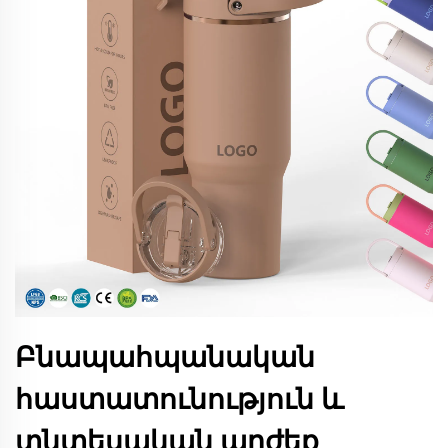
Բնապահպանական
հաստատունություն և
տնտեսական արժեք