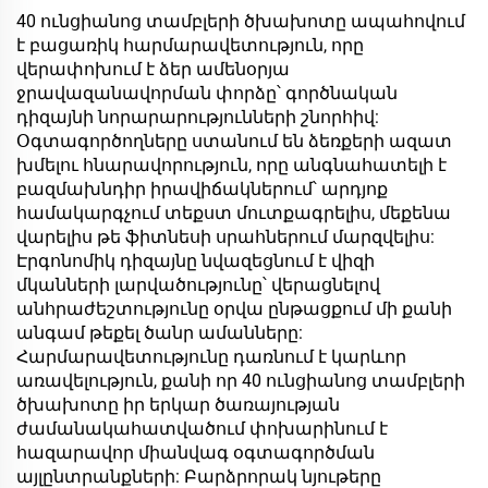
Վակուումային
40 ունցիանոց տամբլերի ծխախոտը ապահովում
Ճաշասենյակի Սուրճի
է բացառիկ հարմարավետություն, որը
Բաժակ՝ Շիշիկով,
վերափոխում է ձեր ամենօրյա
Վաղնջական Օրերի և
ջրավազանավորման փորձը՝ գործնական
Քայլերի համար
դիզայնի նորարարությունների շնորհիվ:
Օգտագործողները ստանում են ձեռքերի ազատ
խմելու հնարավորություն, որը անգնահատելի է
բազմախնդիր իրավիճակներում՝ արդյոք
համակարգչում տեքստ մուտքագրելիս, մեքենա
վարելիս թե ֆիտնեսի սրահներում մարզվելիս:
Էրգոնոմիկ դիզայնը նվազեցնում է վիզի
մկանների լարվածությունը՝ վերացնելով
անհրաժեշտությունը օրվա ընթացքում մի քանի
անգամ թեքել ծանր ամանները:
Հարմարավետությունը դառնում է կարևոր
առավելություն, քանի որ 40 ունցիանոց տամբլերի
ծխախոտը իր երկար ծառայության
ժամանակահատվածում փոխարինում է
հազարավոր միանվագ օգտագործման
այլընտրանքների: Բարձրորակ նյութերը