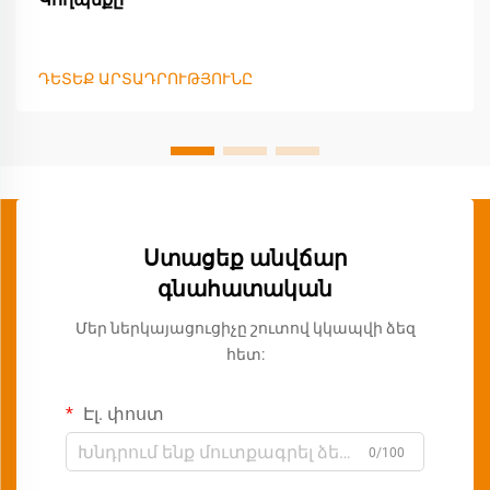
ԴԵՏԵՔ ԱՐՏԱԴՐՈՒԹՅՈՒՆԸ
Ստացեք անվճար
գնահատական
Մեր ներկայացուցիչը շուտով կկապվի ձեզ
հետ:
Էլ. փոստ
0/100