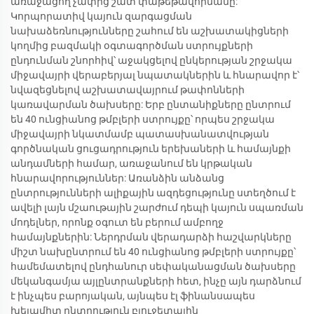
առաջացող չափից շատ փաթեթավորմանը:
Կորպորատիվ կայուն զարգացման
նախաձեռնությունները շահում են աշխատակիցների
կողմից բազմակի օգտագործման ստրույքների
ընդունման շնորհիվ՝ աջակցելով ընկերության շրջակա
միջավայրի վերաբերյալ նպատակներին և հնարավոր է՝
նվազեցնելով աշխատավայրում թափոնների
կառավարման ծախսերը: Երբ ընտանիքները ընտրում
են 40 ունցիանոց թմբլերի ստրույքը՝ որպես շրջակա
միջավայրի նկատմամբ պատասխանատվության
գործնական ցուցադրություն երեխաների և համայնքի
անդամների համար, առաջանում են կրթական
հնարավորություններ: Առանձին անձանց
ընտրությունների ալիքային ազդեցությունը ստեղծում է
ավելի լայն մշաութային շարժում դեպի կայուն սպառման
մոդելներ, որոնք օգուտ են բերում ամբողջ
համայնքներին: Ներդրման վերադարձի հաշվարկները
միշտ նախընտրում են 40 ունցիանոց թմբլերի ստրույքը՝
համեմատելով ընդհանուր սեփականացման ծախսերը
մեկանգամյա այլընտրանքների հետ, ինչը այն դարձնում
է ինչպես բարոյական, այնպես էլ ֆինանսապես
խելամիտ ընտրություն բյուջետային