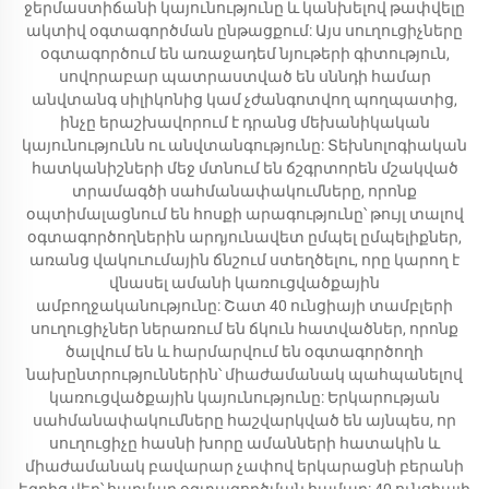
ջերմաստիճանի կայունությունը և կանխելով թափվելը
ակտիվ օգտագործման ընթացքում: Այս սուղուցիչները
օգտագործում են առաջադեմ նյութերի գիտություն,
սովորաբար պատրաստված են սննդի համար
անվտանգ սիլիկոնից կամ չժանգոտվող պողպատից,
ինչը երաշխավորում է դրանց մեխանիկական
կայունությունն ու անվտանգությունը: Տեխնոլոգիական
հատկանիշների մեջ մտնում են ճշգրտորեն մշակված
տրամագծի սահմանափակումները, որոնք
օպտիմալացնում են հոսքի արագությունը՝ թույլ տալով
օգտագործողներին արդյունավետ ըմպել ըմպելիքներ,
առանց վակուումային ճնշում ստեղծելու, որը կարող է
վնասել ամանի կառուցվածքային
ամբողջականությունը: Շատ 40 ունցիայի տամբլերի
սուղուցիչներ ներառում են ճկուն հատվածներ, որոնք
ծալվում են և հարմարվում են օգտագործողի
նախընտրություններին՝ միաժամանակ պահպանելով
կառուցվածքային կայունությունը: Երկարության
սահմանափակումները հաշվարկված են այնպես, որ
սուղուցիչը հասնի խորը ամանների հատակին և
միաժամանակ բավարար չափով երկարացնի բերանի