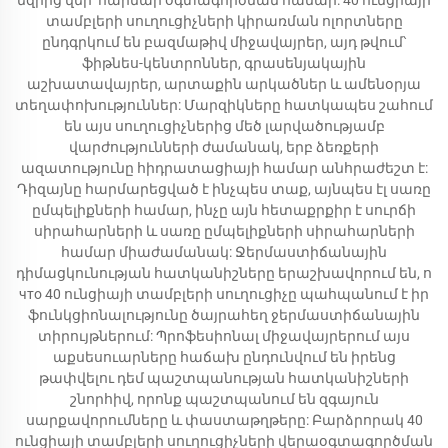
եզրից վեր՝ հարմար օգտագործման համար: 40 ունցիայի
տամբլերի սուղուցիչների կիրառման ոլորտները
ընդգրկում են բազմաթիվ միջավայրեր, այդ թվում՝
ֆիթնես-կենտրոններ, գրասենյակային
աշխատավայրեր, արտաքին արկածներ և ամենօրյա
տեղափոխություններ: Մարզիկները հատկապես շահում
են այս սուղուցիչներից մեծ լարվածությամբ
վարժությունների ժամանակ, երբ ձեռքերի
ազատությունը հիդրատացիայի համար անհրաժեշտ է:
Դիզայնը հարմարեցված է ինչպես տաք, այնպես էլ սառը
ըմպելիքների համար, ինչը այն հետաքրքիր է սուրճի
սիրահարների և սառը ըմպելիքների սիրահարների
համար միաժամանակ: Ջերմաստիճանային
դիմացկունության հատկանիշները երաշխավորում են, ո
что 40 ունցիայի տամբլերի սուղուցիչը պահպանում է իր
ֆունկցիոնալությունը ծայրահեղ ջերմաստիճանային
տիրույթներում: Պրոֆեսիոնալ միջավայրերում այս
աքսեսուարները հաճախ ընդունվում են իրենց
թափվելու դեմ պաշտպանության հատկանիշների
շնորհիվ, որոնք պաշտպանում են զգայուն
սարքավորումները և փաստաթղթերը: Բարձրորակ 40
ունցիայի տամբլերի սուղուցիչների վերաօգտագործման