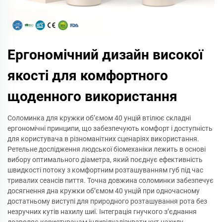
Ергономічний дизайн високої
якості для комфортного
щоденного використання
Соломинка для кружки об’ємом 40 унцій втілює складні
ергономічні принципи, що забезпечують комфорт і доступність
для користувача в різноманітних сценаріях використання.
Ретельне дослідження людської біомеханіки лежить в основі
вибору оптимального діаметра, який поєднує ефективність
швидкості потоку з комфортним розташуванням губ під час
тривалих сеансів пиття. Точна довжина соломинки забезпечує
досягнення дна кружки об’ємом 40 унцій при одночасному
достатньому виступі для природного розташування рота без
незручних кутів нахилу шиї. Інтеграція гнучкого з’єднання