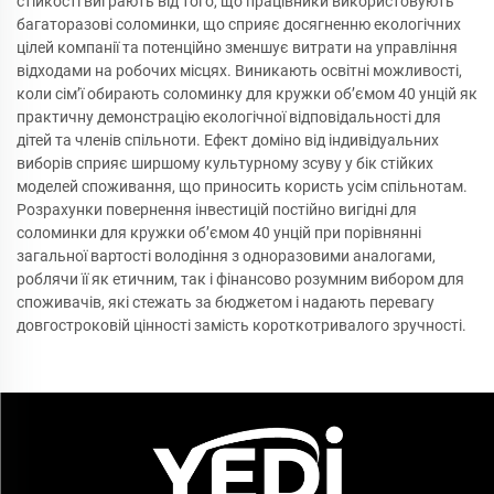
стійкості виграють від того, що працівники використовують
багаторазові соломинки, що сприяє досягненню екологічних
цілей компанії та потенційно зменшує витрати на управління
відходами на робочих місцях. Виникають освітні можливості,
коли сім’ї обирають соломинку для кружки об’ємом 40 унцій як
практичну демонстрацію екологічної відповідальності для
дітей та членів спільноти. Ефект доміно від індивідуальних
виборів сприяє ширшому культурному зсуву у бік стійких
моделей споживання, що приносить користь усім спільнотам.
Розрахунки повернення інвестицій постійно вигідні для
соломинки для кружки об’ємом 40 унцій при порівнянні
загальної вартості володіння з одноразовими аналогами,
роблячи її як етичним, так і фінансово розумним вибором для
споживачів, які стежать за бюджетом і надають перевагу
довгостроковій цінності замість короткотривалого зручності.