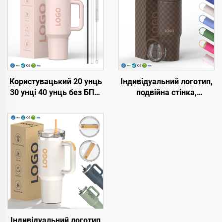
Користувацький 20 унць
Індивідуальний логотип,
30 унці 40 унць без БПА,
подвійна стінка,
з відкидною соломкою,
вакуумна портативна
утеплена кружка з
кружка з ручкою, з
нержавійки, тумблер з
нержавіючої сталі, 20
герметичною кришкою,
унцій, 32 унції, 40 унцій,
соломкою та ручкою для
дорожня кружка з
подорожі
кришкою для гарячих і
холодних напоїв
Індивідуальний логотип