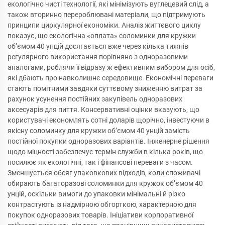
екологічно чисті технології, які мінімізують вуглецевий слід, а
також вторинно перероблювані матеріали, що підтримують
принципи циркулярної економіки. Аналіз життєвого циклу
показує, що екологічна «оплата» соломинки для кружки
об’ємом 40 унцій досягається вже через кілька тижнів
регулярного використання порівняно з одноразовими
аналогами, роблячи її відразу ж ефективним вибором для осіб,
які дбають про навколишнє середовище. Економічні переваги
стають помітними завдяки суттєвому зниженню витрат за
рахунок усунення постійних закупівель одноразових
аксесуарів для пиття. Консервативні оцінки вказують, що
користувачі економлять сотні доларів щорічно, інвестуючи в
якісну соломинку для кружки об’ємом 40 унцій замість
постійної покупки одноразових варіантів. Інженерне рішення
щодо міцності забезпечує термін служби в кілька років, що
посилює як екологічні, так і фінансові переваги з часом.
Зменшується обсяг упаковкових відходів, коли споживачі
обирають багаторазові соломинки для кружок об’ємом 40
унцій, оскільки вимоги до упаковки мінімальні й різко
контрастують із надмірною обгорткою, характерною для
покупок одноразових товарів. Ініціативи корпоративної