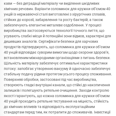
кави — без деградації матеріалу чи виділення шкідливих
хімічних речовин. Варіанти соломинок для кружки об’ємом 40
унцій із нержавіючої сталі виготовлені з хірургічних сплавів,
стійких до корозії, забарвлення та росту бактерій, а також
забезпечують елегантне металеве оздоблення. У процесі
виробництва застосовуються технології точного лиття, що
усувають слабкі місця й потенційні зони відмов, характерні для
дешевших аналогів. Сертифікати безпеки для харчових
продуктів підтверджують, що соломинка для кружки об’ємом
40 унцій відповідає суворим вимогам щодо охорони здоров’я,
встановленим міжнародними організаціями з питань безпеки.
Щільність матеріалу забезпечує оптимальні характеристики
потоку: запобігає утворенню вакууму й одночасно забезпечує
стабільну подачу рідини протягом усього процесу споживання.
Поверхневі обробки, застосовані під час виробництва,
створюють гладкі внутрішні канали, що стійкі до накопичення
залишків і полегшують ретельне очищення. Заходи контролю
якості гарантують, що кожна соломинка для кружки об’ємом
40 унцій проходить ретельне тестування на міцність, стійкість
до хімічних впливів та відповідність експлуатаційним
стандартам перед тим, як потрапити до споживачів. Інвестиції