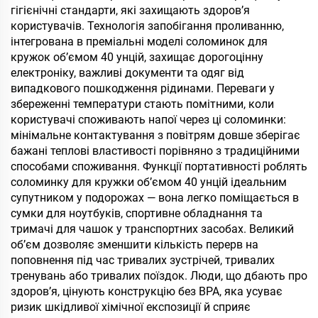
гігієнічні стандарти, які захищають здоров’я
користувачів. Технологія запобігання проливанню,
інтегрована в преміальні моделі соломинок для
кружок об’ємом 40 унцій, захищає дорогоцінну
електроніку, важливі документи та одяг від
випадкового пошкодження рідинами. Переваги у
збереженні температури стають помітними, коли
користувачі споживають напої через ці соломинки:
мінімальне контактування з повітрям довше зберігає
бажані теплові властивості порівняно з традиційними
способами споживання. Функції портативності роблять
соломинку для кружки об’ємом 40 унцій ідеальним
супутником у подорожах — вона легко поміщається в
сумки для ноутбуків, спортивне обладнання та
тримачі для чашок у транспортних засобах. Великий
об’єм дозволяє зменшити кількість перерв на
поповнення під час тривалих зустрічей, тривалих
тренувань або тривалих поїздок. Люди, що дбають про
здоров’я, цінують конструкцію без BPA, яка усуває
ризик шкідливої хімічної експозиції й сприяє