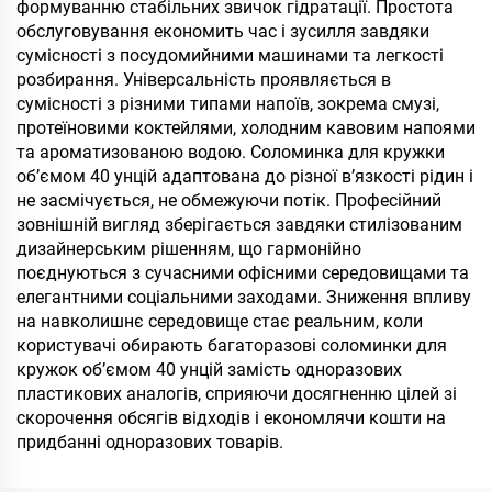
формуванню стабільних звичок гідратації. Простота
обслуговування економить час і зусилля завдяки
сумісності з посудомийними машинами та легкості
розбирання. Універсальність проявляється в
сумісності з різними типами напоїв, зокрема смузі,
протеїновими коктейлями, холодним кавовим напоями
та ароматизованою водою. Соломинка для кружки
об’ємом 40 унцій адаптована до різної в’язкості рідин і
не засмічується, не обмежуючи потік. Професійний
зовнішній вигляд зберігається завдяки стилізованим
дизайнерським рішенням, що гармонійно
поєднуються з сучасними офісними середовищами та
елегантними соціальними заходами. Зниження впливу
на навколишнє середовище стає реальним, коли
користувачі обирають багаторазові соломинки для
кружок об’ємом 40 унцій замість одноразових
пластикових аналогів, сприяючи досягненню цілей зі
скорочення обсягів відходів і економлячи кошти на
придбанні одноразових товарів.