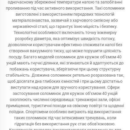
одночасному збереженні температури напою та запобіганні
проливанню під час активного використання. Такі соломинки
виготовлені з використанням передових технологій
матеріалознавства, зазвичай з харчового силікону або
нержавіючої сталі, що гарантує їхню міцність і безпеку.
Технологічні особливості включають точну інженерну
розробку діаметра, яка оптимізує швидкість потоку,
дозволяючи користувачам ефективно споживати напої без
створення вакуумного тиску, що може порушити цілісність
посуду. Багато моделей соломинок для кружок об’ємом 40
унцій мають гнучкі ділянки, які згинаються й адаптуються до
побажань користувача, зберігаючи при цьому структурну
стабільність. Довжина соломинок ретельно розрахована так,
щоб досягати дна глибоких ємностей і при цьому достатньо
виступати над краєм для зручного користування. Сфери
застосування соломинок для кружок об’ємом 40 унцій
охоплюють численні середовища: тренажерні зали, офісні
приміщення, туристичні походи на свіжому повітрі та щоденні
поїздки. Спортсмени особливо виграють від використання
таких соломинок під час інтенсивних тренувань, коли
гідратація без використання рук стає обов’язковою.