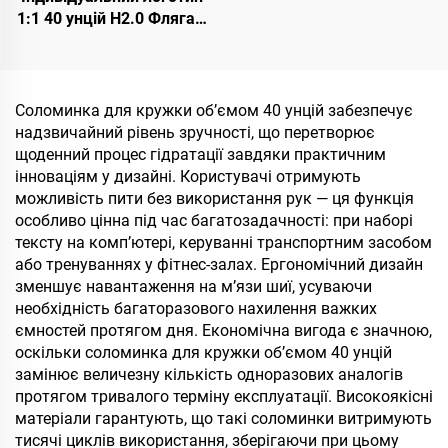
1:1 40 унцій H2.0 Фляга з
утепленою нержавіючою
сталлю, вакуумна
подорожня кружка для
кави з соломинкою на
Соломинка для кружки об’ємом 40 унцій забезпечує
День Святого Валентина
надзвичайний рівень зручності, що перетворює
та для кемпінгу
щоденний процес гідратації завдяки практичним
інноваціям у дизайні. Користувачі отримують
можливість пити без використання рук — ця функція
особливо цінна під час багатозадачності: при наборі
тексту на комп’ютері, керуванні транспортним засобом
або тренуваннях у фітнес-залах. Ергономічний дизайн
зменшує навантаження на м’язи шиї, усуваючи
необхідність багаторазового нахилення важких
ємностей протягом дня. Економічна вигода є значною,
оскільки соломинка для кружки об’ємом 40 унцій
замінює величезну кількість одноразових аналогів
протягом тривалого терміну експлуатації. Високоякісні
матеріали гарантують, що такі соломинки витримують
тисячі циклів використання, зберігаючи при цьому