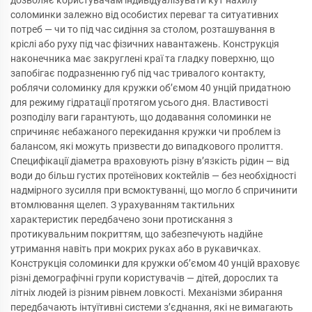
дозволяє користувачам індивідуалізувати кут нахилу
соломинки залежно від особистих переваг та ситуативних
потреб — чи то під час сидіння за столом, розташування в
кріслі або руху під час фізичних навантажень. Конструкція
наконечника має закруглені краї та гладку поверхню, що
запобігає подразненню губ під час тривалого контакту,
роблячи соломинку для кружки об’ємом 40 унцій придатною
для режиму гідратації протягом усього дня. Властивості
розподілу ваги гарантують, що додавання соломинки не
спричиняє небажаного перекидання кружки чи проблем із
балансом, які можуть призвести до випадкового пролиття.
Специфікації діаметра враховують різну в’язкість рідин — від
води до більш густих протеїнових коктейлів — без необхідності
надмірного зусилля при всмоктуванні, що могло б спричинити
втомлювання щелеп. З урахуванням тактильних
характеристик передбачено зони протискання з
протикувальним покриттям, що забезпечують надійне
утримання навіть при мокрих руках або в рукавичках.
Конструкція соломинки для кружки об’ємом 40 унцій враховує
різні демографічні групи користувачів — дітей, дорослих та
літніх людей із різним рівнем ловкості. Механізми збирання
передбачають інтуїтивні системи з’єднання, які не вимагають