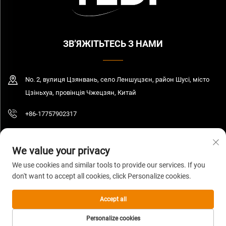
ЗВ’ЯЖІТЬТЕСЬ З НАМИ
No. 2, вулиця Цзянвань, село Леншуцзєн, район Шусі, місто
Цзіньхуа, провінція Чжецзян, Китай
+86-17757902317
[email protected]
We value your privacy
We use cookies and similar tools to provide our services. If you
don't want to accept all cookies, click Personalize cookies.
© 2026 Цзянсу Єді Індастрі енд Трейд Компані Лтд. Всі права захищені.
Політика конфіденційності
Accept all
Personalize cookies