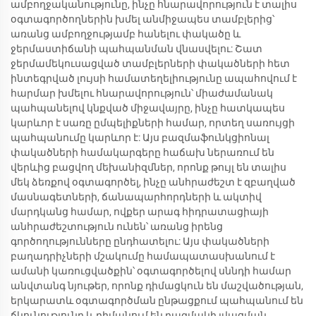
ամբողջականությունը, ինչը հնարավորություն է տալիս
օգտագործողներին խմել անմիջապես տամբլերից՝
առանց ամբողջությամբ հանելու փակածը և
ջերմաստիճանի պահպանման վնասվելու: Շատ
ջերմամեկուսացված տամբլերների փակածների հետ
ինտեգրված լույսի համատեղելիությունը ապահովում է
հարմար խմելու հնարավորություն՝ միաժամանակ
պահպանելով կնքված միջավայրը, ինչը հատկապես
կարևոր է սառը ըմպելիքների համար, որտեղ սառույցի
պահպանումը կարևոր է: Այս բազմաֆունկցիոնալ
փակածների համակարգերը հաճախ ներառում են
վերևից բացվող մեխանիզմներ, որոնք թույլ են տալիս
մեկ ձեռքով օգտագործել, ինչը անհրաժեշտ է զբաղված
մասնագետների, ճանապարհորդների և ակտիվ
մարդկանց համար, ովքեր արագ հիդրատացիայի
անհրաժեշտություն ունեն՝ առանց իրենց
գործողությունները ընդհատելու: Այս փակածների
բաղադրիչների մշակումը համապատասխանում է
ամանի կառուցվածքին՝ օգտագործելով սննդի համար
անվտանգ նյութեր, որոնք դիմացկուն են մաշվածության,
երկարատև օգտագործման ընթացքում պահպանում են
ճկունությունը և դիմանում են բազմակի լվացման