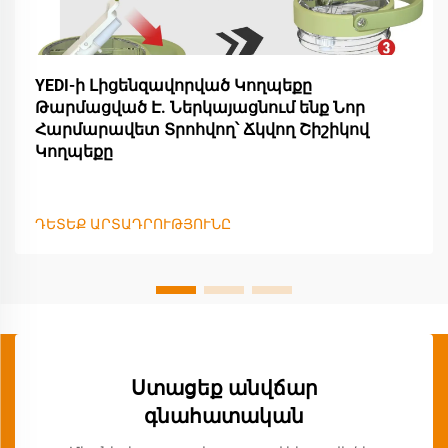
YEDI-ի Լիցենզավորված Կողպեքը
Թարմացված Է. Ներկայացնում ենք Նոր
Հարմարավետ Տրոհվող՝ Ճկվող Շիշիկով
Կողպեքը
ԴԵՏԵՔ ԱՐՏԱԴՐՈՒԹՅՈՒՆԸ
Ստացեք անվճար
գնահատական