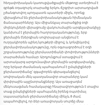
հեղափոխական կառուցվածքային մեթոդը ստեղծում է
գրեթե օդազուրկ տարածք երկու ճշգրիտ արտադրված
չժանգոտվող պողպատե պատերի միջև, որոնք
վերացնում են ջերմափոխանակության հիմնական
ճանապարհները: Այս միջանկյալ տարածքից օդի
մոլեկուլների վերացումը վակուումային արգելափակիչը
կանխում է ջերմային հաղորդականությունը, երբ
ջերմային էներգիան սովորաբար անցնում է
ուղղակիորեն պինդ նյութերի միջով, և կոնվեկտիվ
ջերմափոխանակությունը, որն օգտագործում է օդի
շրջանառությունը ջերմաստիճանի փոփոխությունների
տարածման համար: Արդյունքում ստացվում է
արտակարգ արդյունավետ ջերմային արգելափակիչ,
որը երկար ժամանակ պահպանում է ըմպելիքների
ջերմաստիճանը՝ զգալիորեն գերազանցելով
սովորական մեկ պատյանավոր տարաները կամ
փրփրային այլընտրանքները: Այս առաջադեմ
մեկուսացման համակարգը հնարավորություն է տալիս
տաք ըմպելիքների պահպանել իրենց օպտիմալ
սպասարկման ջերմաստիճանը մինչև 8 ժամ,
ապահովելով, որ ձեր առավոտյան սուրճը մնա