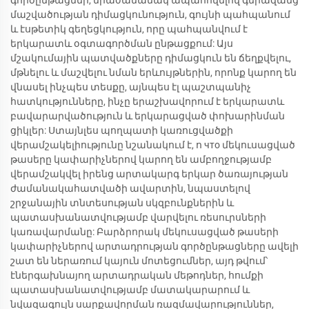
գործընթացներ, միաժամանակ ապահովելով գերազանց
մաշվածության դիմացկունություն, գույնի պահպանում
և էսթետիկ գեղեցկություն, որը պահպանվում է
երկարատև օգտագործման ընթացքում: Այս
մշակումային պատվածքները դիմացկուն են ճեղքվելու,
մթնելու և մաշվելու նման երևույթներին, որոնք կարող են
վնասել ինչպես տեսքը, այնպես էլ պաշտպանիչ
հատկությունները, ինչը երաշխավորում է երկարատև
բավարարվածություն և երկարացված փոխարինման
ցիկլեր: Ստայնլես պողպատի կառուցվածքի
վերամշակելիությունը նշանակում է, ո что մեկուսացված
թասերը կափարիչներով կարող են ամբողջությամբ
վերամշակվել իրենց արտակարգ երկար ծառայության
ժամանակահատվածի ավարտին, նպաստելով
շրջանային տնտեսության սկզբունքներին և
պատասխանատվությամբ վարվելու ռեսուրսների
կառավարմանը: Բարձրորակ մեկուսացված թասերի
կափարիչներով արտադրության գործընթացները ավելի
շատ են ներառում կայուն մոտեցումներ, այդ թվում՝
էներգախնայող արտադրական մեթոդներ, հումքի
պատասխանատվությամբ մատակարարում և
նվազագույն սարքավորման ռազմավարություններ,