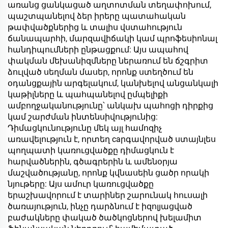
առանց ցանկացած աղտոտման տեղափոխում,
պաշտպանելով ձեր իրերը պատահական
թափվածքներից և տալիս վստահություն
ճանապարհի, մարզավիճակի կամ պրոֆեսիոնալ
հանդիպումների ընթացքում: Այս ապահով
փակման մեխանիզմները ներառում են ճշգրիտ
ձուլված սեղման մասեր, որոնք ստեղծում են
օդանցքային արգելակում, կանխելով անցանկալի
կաթիլները և պահպանելով ըմպելիքի
ամբողջականությունը՝ անկախ պահոցի դիրքից
կամ շարժման ինտենսիվությունից:
Դիմացկունությունը մեկ այլ համոզիչ
առավելություն է, որտեղ caրգավորված ստայնլես
պողպատի կառուցվածքը դիմացկուն է
հարվածներին, գծագրերին և ամենօրյա
մաշվածությանը, որոնք կվնասեին ցածր որակի
նյութերը: Այս ամուր կառուցվածքը
երաշխավորում է տարիներ շարունակ հուսալի
ծառայություն, ինչը դարձնում է իզոլյացված
բաժակները փակած ծածկոցներով խելամիտ