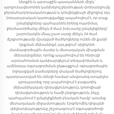
ներքին և արտաքին պատյանների միջև՝
արդյունավետորեն կանխելով ջերմության փոխանցումը
ջերմահաղորդականության և կոնվեկցիայի միջոցով: Այս
նորարարական կառուցվածքը ապահովում է, որ տաք
ըմպելիքները պահպանեն իրենց օպտիմալ
ջերմաստիճանը մինչև 8 ժամ, իսկ սառը ըմպելիքները՝
շարունակեն մնալ շատ սառը մինչև 24 ժամ:
Ճշգրտությամբ մշակված ծածկոցները ունեն մի քանի
կնքման մեխանիզմ, այդ թվում՝ սիլիկոնե
մասնագործային մասեր և մետաղական միացման
մեխանիզմներ, որոնք ապահովում են հեղուկի
արտահոսման կանխարգելում տեղափոխման և
ամենօրյա օգտագործման ընթացքում: caրագործային
իզոլացված բաժակները փակած ծածկոցներով
պատրաստված են սննդի համար անվտանգ ստայնլես
պողպատից, որը ապահովում է բացառիկ
մեխանիկական դիմացկունություն, կոռոզիայի
դիմացկունություն և համի չեզոքություն, ինչը
պահպանում է ըմպելիքների բնական համը՝ առանց
մետաղական միջամտության: Էրգոնոմիկ դիզայնի
փիլիսոփայությունը շեշտադրում է օգտագործողի