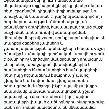
ֆինանսական ներդրում՝ համեմատած
մեկանգամյա այլընտրանքների կրկնակի գնման
հետ: Էրգոնոմիկ դիզայնի փիլիսոփայությունը
առաջնային նպատակ է դարձրել օգտագործողի
հարմարավետությունը՝ մտահաղացված
բռնակների գոտիների, հավասարակշռված քաշի
բաշխման և ինտուիտիվ օգտագործման
մեխանիզմների միջոցով, որոնք հարմարեցված են
տարբեր ձեռքերի չափսերի և
շարժողականության պահանջների համար: Հեշտ
խնամքը նշանակալի գործնական առավելություն
է, քանի որ ոչ ներծծվող մակերեսները դիմացկուն
են սրանից առաջացած վնասվածքներին և
համատեղելի են համատեղելի համակարգերի
հետ, ինչը հեշտացնում է մաքրումը՝ պարզ
լվացման կամ ավտոմատ լվացարարանի
օգտագործման միջոցով: Շրջակա միջավայրի
նկատմամբ պատասխանատվությունը շատ
սպառողների մոտ խթանում է իզոլյացված
բաժակների փակած ծածկոցներով ընտրությունը,
քանի որ դրանք նվազեցնում են մեկանգամյա