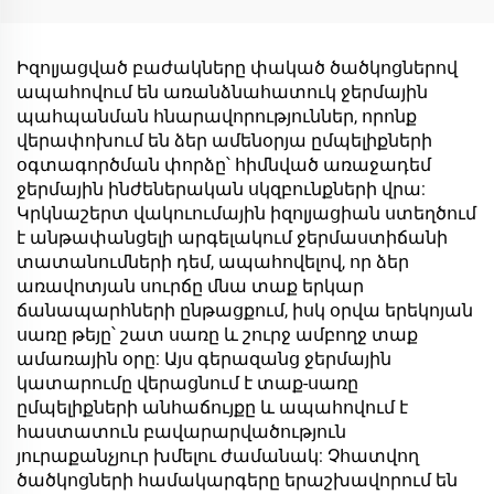
կազմով թեյի կոփ
գավաթը
ունկնդրի երկու պատ
հակահանցագողության
վակուումային կոփեր
կողպած
Իզոլյացված բաժակները փակած ծածկոցներով
ապահով թափի հետ
թույլատվությամբ,
ապահովում են առանձնահատուկ ջերմային
կրկնակի
պահպանման հնարավորություններ, որոնք
օգտագործման
վերափոխում են ձեր ամենօրյա ըմպելիքների
ստենդի պողպատե
օգտագործման փորձը՝ հիմնված առաջադեմ
շշի թմբուկ կողպված
ջերմային ինժեներական սկզբունքների վրա:
բերանով և
Կրկնաշերտ վակուումային իզոլյացիան ստեղծում
խողովակով
է անթափանցելի արգելակում ջերմաստիճանի
տատանումների դեմ, ապահովելով, որ ձեր
առավոտյան սուրճը մնա տաք երկար
ճանապարհների ընթացքում, իսկ օրվա երեկոյան
սառը թեյը՝ շատ սառը և շուրջ ամբողջ տաք
ամառային օրը: Այս գերազանց ջերմային
կատարումը վերացնում է տաք-սառը
ըմպելիքների անհաճույքը և ապահովում է
հաստատուն բավարարվածություն
յուրաքանչյուր խմելու ժամանակ: Չհատվող
ծածկոցների համակարգերը երաշխավորում են