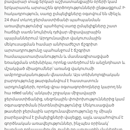
բավարար տաք երկար աշխատանքային օրերի կամ
երկարատև արտաշեն գործողությունների ընթացքում: Ի
հակադրություն, սառը ըմպելիքները օգտվում են մինչև
24 ժամ տևող ջերմաստիճանի պահպանման
առավելությունից՝ պահելով սառը ըմպելիքները շատ
հաճելի սառն նույնիսկ դժվար միջավայրային
պայմաններում: Արդյունավետ վակուումային
մեկուսացման համար անհրաժեշտ ճշգրիտ
արտադրությունը պահանջում է ճշգրիտ
համապատասխանություն և մասնագիտացված
եռակցման տեխնիկա, որոնք ստեղծում են անընդհատ և
մշակված միացումներ՝ առանց վակուումի
ամբողջականության վնասման: Այս տեխնոլոգիական
բարդությունը թարգմանվում է հաստատուն
արդյունքների, որոնց վրա օգտագործողները կարող են
հա relied անել՝ անկախ շրջակա միջավայրի
ջերմաստիճանից, սեզոնային փոփոխություններից կամ
օգտագործման ինտենսիվությունից: Մեկուսացված
թասերի ջերմային արդյունավետությունը ոչ միայն
բարելավում է ըմպելիքների վայելքը, այլև ապահովում է
գործնական առավելություններ, ինչպես օրինակ՝
հարմար բռնապահումը, քանի որ արտաքին մակերեսը