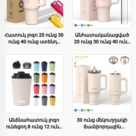
Հատուկ լոգո 20 ունց 30
Անհատականացված
ունց 40 ունց ստենդի
20 ունց 30 ունց 40 ունց
պողպատե երկկեղեք
BPA-ազատ շրջվող
վակուումային
խողովակով
մետաղե
մեկուսացված
ճամփորդային սուրճի
ստենային պողպատե
մանկան 20 ունց 30
թամբլեր՝ ապահով
ունց 40 ունց թմբուկ
կափույրով,
կողպված բերանով
խողովակով և
կափույրով՝
ճանապարհորդության
համար
Անձնահատուկ լոգո
30 ունց մեկուղղակի
ունեցող 8 ունց 12 ունց
ճամփորդային
16 ունց պողպատե
մանկան սառը սուրճի