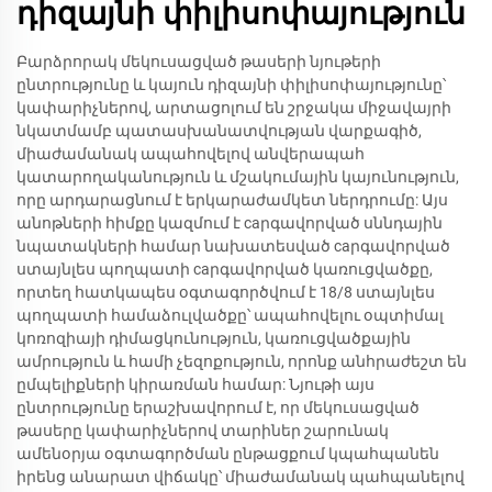
դիզայնի փիլիսոփայություն
Բարձրորակ մեկուսացված թասերի նյութերի
ընտրությունը և կայուն դիզայնի փիլիսոփայությունը՝
կափարիչներով, արտացոլում են շրջակա միջավայրի
նկատմամբ պատասխանատվության վարքագիծ,
միաժամանակ ապահովելով անվերապահ
կատարողականություն և մշակումային կայունություն,
որը արդարացնում է երկարաժամկետ ներդրումը: Այս
անոթների հիմքը կազմում է caրգավորված սննդային
նպատակների համար նախատեսված caրգավորված
ստայնլես պողպատի caրգավորված կառուցվածքը,
որտեղ հատկապես օգտագործվում է 18/8 ստայնլես
պողպատի համաձուլվածքը՝ ապահովելու օպտիմալ
կոռոզիայի դիմացկունություն, կառուցվածքային
ամրություն և համի չեզոքություն, որոնք անհրաժեշտ են
ըմպելիքների կիրառման համար: Նյութի այս
ընտրությունը երաշխավորում է, որ մեկուսացված
թասերը կափարիչներով տարիներ շարունակ
ամենօրյա օգտագործման ընթացքում կպահպանեն
իրենց անարատ վիճակը՝ միաժամանակ պահպանելով