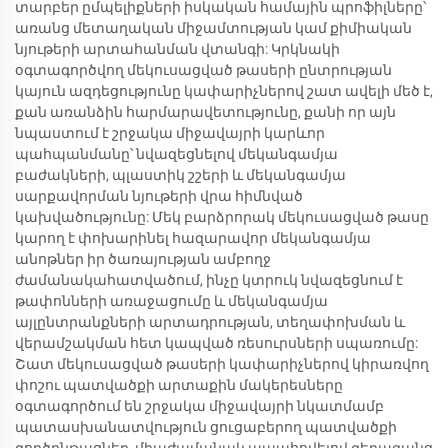
տարբեր ըմպելիքների իսկական համային պրոֆիլները՝
առանց մետաղական միջամտության կամ քիմիական
նյութերի արտահանման վտանգի: Կրկնակի
օգտագործվող մեկուսացված թասերի ընտրության
կայուն ազդեցությունը կափարիչներով շատ ավելի մեծ է,
քան առանձին հարմարավետությունը, քանի որ այն
նպաստում է շրջակա միջավայրի կարևոր
պահպանմանը՝ նվազեցնելով մեկանգամյա
բաժակների, պլաստիկ շշերի և մեկանգամյա
սարքավորման նյութերի վրա հիմնված
կախվածությունը: Մեկ բարձրորակ մեկուսացված թասը
կարող է փոխարինել հազարավոր մեկանգամյա
անոթներ իր ծառայության ամբողջ
ժամանակահատվածում, ինչը կտրուկ նվազեցնում է
թափոնների առաջացումը և մեկանգամյա
այլընտրանքների արտադրության, տեղափոխման և
վերամշակման հետ կապված ռեսուրսների սպառումը:
Շատ մեկուսացված թասերի կափարիչներով կիրառվող
փոշու պատվածքի արտաքին մակերեսները
օգտագործում են շրջակա միջավայրի նկատմամբ
պատասխանատվություն ցուցաբերող պատվածքի