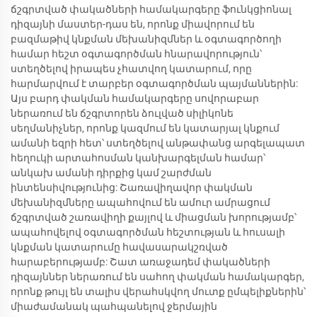
ճշգրտված փակածների համակարգերը ֆունկցիոնալ
դիզայնի մաստեր-դաս են, որոնք միավորում են
բազմաթիվ կնքման մեխանիզմներ և օգտագործողի
համար հեշտ օգտագործման հնարավորություն՝
ստեղծելով իրապես չհատվող կատարում, որը
հարմարվում է տարբեր օգտագործման պայմաններին:
Այս բարդ փակման համակարգերը սովորաբար
ներառում են ճշգրտորեն ձուլված սիլիկոնե
սեղմանիչներ, որոնք կազմում են կատարյալ կնքում
ամանի եզրի հետ՝ ստեղծելով անթափանց արգելապատ
հեղուկի արտահոսման կանխարգելման համար՝
անկախ ամանի դիրքից կամ շարժման
ինտենսիվությունից: Շառավիղավոր փակման
մեխանիզմները ապահովում են ամուր ամրացում
ճշգրտված շառավիղի քայլով և միացման խորությամբ՝
ապահովելով օգտագործման հեշտության և հուսալի
կնքման կատարումը հավասարակշռված
հարաբերությամբ: Շատ առաջադեմ փակածների
դիզայններ ներառում են սահող փակման համակարգեր,
որոնք թույլ են տալիս վերահսկվող մուտք ըմպելիքներին՝
միաժամանակ պահպանելով ջերմային