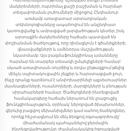
հարմարավետությունը՝ մշակված ձեռքի բռնման
մակերեսների, օպտիմալ քաշի բաշխման և հարմար
տեղափոխման լուծումների միջոցով: Ընդհանուր
առմամբ առաջատար արտադրական
տեխնոլոգիաները ապահովում են անընդհատ
կառուցվածք և ամրացված լարվածության կետեր, իսկ
արտաքին մակերեսները հաճախ պատված են
փոշիանման ծածկույթով, որը դիմացկուն է գծանիքների,
վնասվածքների և ամենօրյա մաշվածության
նկատմամբ: Այս բազմաֆունկցիոնալ ամանները
հարմար են տարբեր տեսակի ըմպելիքների համար՝
սկսած առավոտյան սուրճից և օրվա ընթացքում թեյից
մինչև սպիտակուցային շեյքեր և հարստացված ջուր,
ինչը դրանք դարձնում է անփոխարինելի աքսեսուարներ
մասնագետների, ուսանողների, մարզիկների և բնության
սիրահարների համար: Ծածկոցների ինտեգրված
համակարգերը հաճախ ներառում են լրացուցիչ
ֆունկցիոնալություն, օրինակ՝ ներդրված ծխախոտներ,
վերևից բացվող մեխանիզմներ կամ սահող ծածկոցներ,
որոնք հեշտացնում են մեկ ձեռքով օգտագործումը՝
միաժամանակ պահպանելով ջերմային
ինտեգրվածությունը: Ժամանակակից իզոլացված