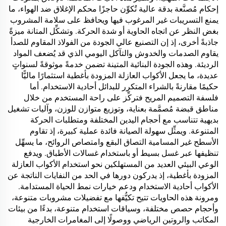
إحكام مُصنَّعة بدقة عالية تُكوِّن حاجزًا محكم الإغلاق ضد الهواء، ما
يمنع التسريبات غير المرغوب فيها ويحافظ على سلامة المشروب
بغض النظر عن اتجاه الحاوية أو شدة الحركة. وتشكِّل المتانة ميزةً
جاذبةً أخرى، إذ إن التصنيع عالي الجودة من الفولاذ المقاوم للصدأ
يقاوم الصدمات والخدوش والتآكل اليومي الذي قد يُضعف المواد
الرديئة. وهذه الجودة البنائية المتينة تضمن خدمةً موثوقةً لسنواتٍ
عديدة، ما يجعل الأكواب العازلة المزودة بأغطية استثمارًا ماليًّا
حكيمًا مقارنةً بالشراء المتكرر للبدائل أحادية الاستخدام. أما
فلسفة التصميم المريح فتركِّز على راحة المستخدم من خلال
مناطق قبضة مُصمَّمة بعناية، وتوزيع متوازن للوزن، وآليات تشغيل
بديهية تتناسب مع أحجام اليدين المختلفة ومتطلبات الحركة
المتنوعة. ويمثِّل سهولة الصيانة فائدة عملية كبيرة، إذ تقاوم
الأسطح غير المسامية التصاق البقع وامتصاص الروائح، ما يسهِّل
تنظيفها عبر غسل بسيط أو باستخدام غسالات الأطباق. ويدفع
الوعي البيئي العديد من المستهلكين نحو استخدام الأكواب العازلة
المزودة بأغطية، إذ يدركون دورها في الحد من النفايات الناتجة عن
الأكواب أحادية الاستخدام ودعم خيارات نمط الحياة المستدامة.
ومرونة هذه الحاويات تتيح تكيُّفها مع تفضيلات مشروبات متنوعة،
وأحجام حصص مختلفة، وسياقات استخدام متنوعة، بدءًا من بيئات
المكاتب والروتين الرياضي ووصولًا إلى المغامرات الخارجية