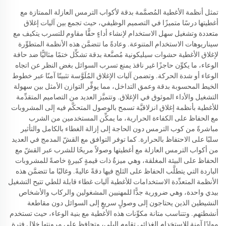
تمثل أنظمة الأغطية المُصمَّمة بدقة لأكواب الترمس العازلة الممتازة مع
أغطيتها درسًا متميزًا في التصميم الوظيفي، حيث تجمع بين آليات إغلاق
متعددة وتشغيل سهل الاستخدام لإنشاء أداءٍ حقًّا مقاوم للتسرب يتكيف مع
سيناريوهات الاستخدام المتنوعة. وعادةً ما تتضمَّن هذه الأنظمة المتطوِّرة
لإغلاق الأغطية حشوات سيليكونية مُصنَّعة بدقة تشكِّل ختمًا مثاليًّا ضد حافة
الوعاء، ما يكوِّن حاجزًا غير نافذ يمنع تسرب السوائل بغض النظر عن اتجاه
الوعاء أو شدة الحركة. وتضمن آليات الإغلاق المُلَوَّسة تثبيتًا آمنًا عبر خطوط
الخيط المحسوبة بدقة وعمق التداخل، مما يوفِّر التوازن الأمثل بين سهولة
التشغيل والأداء الموثوق في الإغلاق. وتتميَّز العديد من التصاميم المتقدِّمة
للأغطية بأنظمة إغلاق انزلاقيَّة تسمح بالوصول المتحكَّم فيه إلى المشروبات
مع الحفاظ على الكفاءة الحرارية، ما يمكِّن المستخدمين من الشرب
مباشرةً من كوب الترمس دون الحاجة إلى إزالة الغطاء بالكامل والتأثير
سلبًا على الاحتفاظ بالحرارة. كما توفر التوافق مع القشّ المدمج في العديد
من أكواب الترمس العازلة مع أغطيتها وصولاً مريحًا للشرب عبر القشّ مع
الحفاظ على البيئة المغلقة، وهي ميزةٌ ذات قيمةٍ كبيرةٍ خاصةً للمشروبات
الباردة التي يتطلَّب الحفاظ على الثلج فيها دقةً عاليةً. وغالبًا ما تتضمَّن هذه
الأنظمة المتعدِّدة الاستخدامات للأغطية آليات غطاء قابلة للطي تتيح التشغيل
بيدي واحدة، وهي ضرورية جدًّا للمهنيين المشغولين والركاب والأشخاص
النشيطين الذين يحتاجون إلى وصولٍ سريعٍ إلى السوائل دون مقاطعة
أنشطتهم. وتتناسب متانة مكوِّنات هذه الأغطية مع بنية الوعاء، حيث تستخدم
موادًا آمنة للاستخدام الغذائي تقاوم البلى، وتحافظ على مرونتها خلال فترة