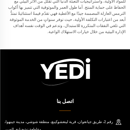
للمواد الأولية، واستراتيجيات التعبئة الدنيا التي تقلل من الأثر البيئي مع
الحفاظ على حماية المنتج. أما طول العمر والموثوقية التي تتميز بها أكواب
الترمس العازلة المصممة جيدًا مع الأغطية فهي تقدّم قيمةً استثنائيةً تمتدُّ
أبعد من اعتبارات التكلفة الأولية، حيث توفر سنواتٍ من الخدمة الموثوقة
التي تلغي النفقات المتكررة للاستبدال، وتدعم في الوقت نفسه أهداف
الإدارة البيئية من خلال خيارات الاستهلاك الواعية.
اتصل بنا
رقم 2، طريق جيانغوان، قرية لينغشوكينغ، منطقة شوشي، مدينة جينهوا،
مقاطعة تشجيانغ، الصين