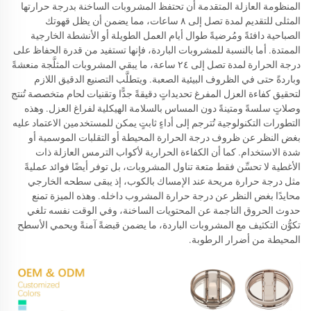
المنظومة العازلة المتقدمة أن تحتفظ المشروبات الساخنة بدرجة حرارتها
المثلى للتقديم لمدة تصل إلى ٨ ساعات، مما يضمن أن يظل قهوتك
الصباحية دافئةً ومُرضيةً طوال أيام العمل الطويلة أو الأنشطة الخارجية
الممتدة. أما بالنسبة للمشروبات الباردة، فإنها تستفيد من قدرة الحفاظ على
درجة الحرارة لمدة تصل إلى ٢٤ ساعة، ما يبقي المشروبات المثلَّجة منعشةً
وباردةً حتى في الظروف البيئية الصعبة. ويتطلَّب التصنيع الدقيق اللازم
لتحقيق كفاءة العزل المفرغ تحديداتٍ دقيقةً جدًّا وتقنيات لحام متخصصة تُنتج
وصلاتٍ سلسةً ومتينةً دون المساس بالسلامة الهيكلية لفراغ العزل. وهذه
التطورات التكنولوجية تُترجم إلى أداءٍ ثابتٍ يمكن للمستخدمين الاعتماد عليه
بغض النظر عن ظروف درجة الحرارة المحيطة أو التقلبات الموسمية أو
شدة الاستخدام. كما أن الكفاءة الحرارية لأكواب الترمس العازلة ذات
الأغطية لا تحسِّن فقط متعة تناول المشروبات، بل توفر أيضًا فوائد عمليةً
مثل درجة حرارة مريحة عند الإمساك بالكوب، إذ يبقى سطحه الخارجي
محايدًا بغض النظر عن درجة حرارة المشروب داخله. وهذه الميزة تمنع
حدوث الحروق الناجمة عن المحتويات الساخنة، وفي الوقت نفسه تلغي
تكوُّن التكثيف مع المشروبات الباردة، ما يضمن قبضةً آمنةً ويحمي الأسطح
المحيطة من أضرار الرطوبة.