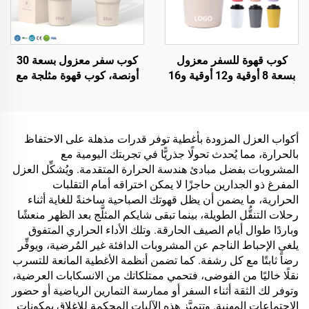
كوب قهوة للسفر معزول
كوب سفر معزول بسعة 30
بسعة 8 أوقية و12 أوقية و16
أونصة، كوب قهوة مثلجة مع
أوقية مع شعار مخصص، من
غطاء ببراءة اختراع، قابل
الصلب المقاوم للصدأ، مزدوج
لإعادة الاستخدام، مصنوع من
الجدار، بكأس فراغي محمول
الفولاذ المقاوم للصدأ، زجاجة
مع غطاء ضد التسرب
ماء، كأس مع مقبض وقش
أكواب العزل المزودة بأغطية توفر قدرات مذهلة على الاحتفاظ
بالحرارة، مما يُحدث تحولًا جذريًّا في تجربتك اليومية مع
المشروبات بفضل مبادئ هندسة الحرارة المتقدمة. ويُشكِّل العزل
المفرغ ذو الجدارين حاجزًا لا يمكن اختراقه أمام التقلبات
الحرارية، ما يضمن أن يظل قهوتك الصباحية ساخنةً للغاية أثناء
رحلات التنقُّل الطويلة، بينما تبقى شايكم المثلَّج بعد الظهر منعشًا
وباردًا طوال أيام الصيف الحارقة. وتلك الأداء الحراري المتفوق
يلغي الإحباط الناجم عن المشروبات الدافئة غير المُرضية، ويوفِّر
رضاً ثابتًا مع كل رشفة. كما تضمن أنظمة الأغطية المانعة للتسرب
نقلًا خاليًا من الفوضى، فتحمي ممتلكاتك من الانسكابات العرضية،
وتوفر لك الثقة أثناء السفر أو ممارسة التمارين الرياضية أو حضور
الاجتماعات المهنية. وتتميَّز هذه الآليات المحكمة للإغلاق بمكونات