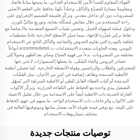
الفولاذ المقاوم للصدأ الآمن للاستخدام الغذائي، ما يمنحها متانةً فائقةً،
ومقاومةً ممتازةً للتصدّع والتآكل، وحياداً نكهةً يحافظ على الطعم الأصلي
للمشروبات دون أي تداخل معدني. وتركّز فلسفة التصميم الإنجراوي على
راحة المستخدم من خلال مقابض مُشكّلة بعناية، وتوزيعٍ مثاليٍّ للوزن،
وحلول عملية لسهولة الحمل. وتضمن تقنيات التصنيع المتقدمة بناءً سلساً مع
نقاط تركيز مُعزَّزة للإجهاد، بينما تتميّز الأسطح الخارجية عادةً بتشطيبات
مُغلفة بالبودرة التي تقاوم الخدوش والتجاعيد والتآكل الناتج عن الاستخدام
اليومي. وهذه الحاويات متعددة الاستخدامات ت accommodates أنواعاً
مختلفة من المشروبات، بدءاً من قهوة الصباح وشاي بعد الظهر وصولاً إلى
عصائر البروتين والماء المُنقّى، ما يجعلها إكسسوارات لا غنى عنها
للمحترفين والطلاب والرياضيين وهواة الأنشطة الخارجية. كما تتضمّن أنظمة
الأغطية المدمجة وظائف إضافية في كثيرٍ من الأحيان، مثل القشّات
المدمجة أو آليات الغطاء القابل للطي أو الأغطية المنزلقة التي تُسهّل
التشغيل بيدي واحدة مع الحفاظ على الكفاءة الحرارية. وتركّز الأكواب
العازلة الحديثة ذات الأغطية أيضاً على الاستدامة من خلال تقليل الاعتماد
على الأكواب والزجاجات ذات الاستخدام الواحد، ما يسهم في جهود الحفاظ
على البيئة، مع توفير قيمة طويلة الأمد بفضل متانتها وموثوقيتها العالية في
مختلف سيناريوهات الاستخدام.
توصيات منتجات جديدة