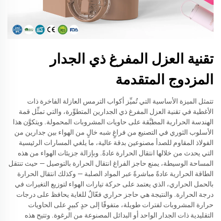
تقنية العزل المفرغ ذي الجدار
المزدوج المتقدمة
تتمثل الميزة الأساسية التي تُميِّز أكواب الترمس العازلة الفاخرة ذات
الأغطية في تقنية العزل المفرغ ذي الجدارين المتطوِّرة، والتي تمثِّل قمة
الهندسة الحرارية المطبَّقة على حاويات المشروبات المحمولة. ويتكوَّن هذا
الأسلوب الثوري في التصنيع من فراغٍ شبه خالٍ من الهواء بين جدارين من
الفولاذ المقاوم للصدأ مصنوعين بدقة عالية، ما يلغي المسارات الرئيسية
التي يحدث من خلالها انتقال الحرارة عادةً. وبإزالة جزيئات الهواء من هذه
المساحة الوسيطة، يمنع حاجز الفراغ انتقال الحرارة بالتوصيل — حيث تنتقل
الطاقة الحرارية عادةً مباشرةً عبر المواد الصلبة — وكذلك انتقال الحرارة
بالحمل الحراري، الذي يعتمد على حركة تيارات الهواء لتوزيع التغيرات في
درجة الحرارة. والنتيجة هي حاجز حراري فعّالٌ للغاية يحافظ على درجات
حرارة المشروبات لفترات طويلة، متفوقًا إلى حدٍ كبيرٍ على الحاويات
التقليدية ذات الجدار الواحد أو البدائل المصنوعة من الرغوة. وتتيح هذه