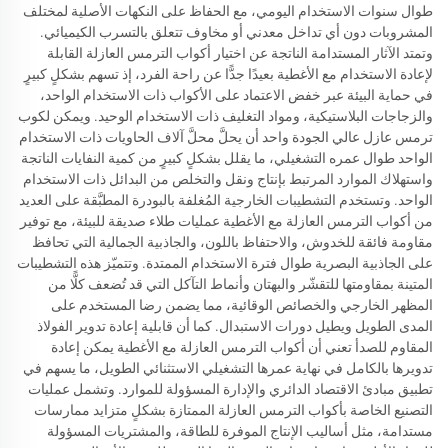
طوال سنوات الاستخدام اليومي، مع الحفاظ على النكهات الأصلية لمختلف
المشروبات دون أي تداخل معدني أو مخاوف تتعلق بالتسرب الكيميائي.
وتمتد الآثار المستدامة الناتجة عن اختيار أكواب الترمس العازلة القابلة
لإعادة الاستخدام مع الأغطية بعيدًا جدًّا عن راحة الفرد، إذ تسهم بشكلٍ كبيرٍ
في حماية البيئة عبر خفض الاعتماد على الأكواب ذات الاستخدام الواحد،
والزجاجات البلاستيكية، ومواد التغليف ذات الاستخدام الوحيد. ويمكن لكوب
ترمس عازل عالي الجودة واحد أن يحلَّ محلَّ آلاف الحاويات ذات الاستخدام
الواحد طوال عمره التشغيلي، ما يقلل بشكلٍ كبيرٍ من كمية النفايات الناتجة
واستهلاك الموارد المرتبط بإنتاج ونقل والتخلص من البدائل ذات الاستخدام
الواحد. وتستخدم التشطيبات الخارجية المُغلفة بالبودرة المطبَّقة على العديد
من أكواب الترمس العازلة مع الأغطية عمليات طلاء صديقة للبيئة، مع توفير
مقاومة فائقة للخدوش، والاحتفاظ باللون، والجاذبية الجمالية التي تحافظ
على الجاذبية البصرية طوال فترة الاستخدام الممتدة. وتتميّز هذه التشطيبات
المتينة بمقاومتها للتقشّر والبهتان وأنماط التآكل التي قد تُضعف كلًّا من
المظهر الخارجي والخصائص الوقائية، مما يضمن رضا المستخدم على
المدى الطويل ويطيل دورات الاستبدال. كما أن قابلية إعادة تدوير الفولاذ
المقاوم للصدأ تعني أن أكواب الترمس العازلة مع الأغطية يمكن إعادة
تدويرها بالكامل في نهاية عمرها التشغيلي الاستثنائي الطويل، ما يسهم في
تطبيق مبادئ الاقتصاد الدائري والإدارة المسؤولة للموارد. وتشمل عمليات
التصنيع الخاصة بأكواب الترمس العازلة الممتازة بشكلٍ متزايد ممارسات
مستدامة، مثل أساليب الإنتاج الموفرة للطاقة، والمشتريات المسؤولة