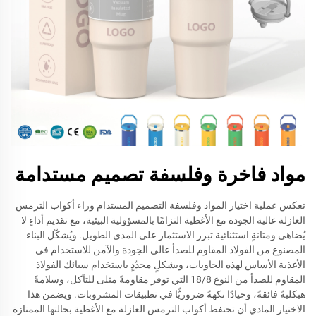
مواد فاخرة وفلسفة تصميم مستدامة
تعكس عملية اختيار المواد وفلسفة التصميم المستدام وراء أكواب الترمس
العازلة عالية الجودة مع الأغطية التزامًا بالمسؤولية البيئية، مع تقديم أداءٍ لا
يُضاهى ومتانةٍ استثنائية تبرر الاستثمار على المدى الطويل. ويُشكّل البناء
المصنوع من الفولاذ المقاوم للصدأ عالي الجودة والآمن للاستخدام في
الأغذية الأساس لهذه الحاويات، وبشكلٍ محدّدٍ باستخدام سبائك الفولاذ
المقاوم للصدأ من النوع 18/8 التي توفر مقاومةً مثلى للتآكل، وسلامةً
هيكليةً فائقةً، وحيادًا نكهةً ضروريًّا في تطبيقات المشروبات. ويضمن هذا
الاختيار المادي أن تحتفظ أكواب الترمس العازلة مع الأغطية بحالتها الممتازة