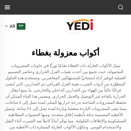
AR
أكواب معزولة بغطاء
تمثل الأكواب العازلة ذات الغطاء تقدّمًا ثوريًّا في حاويات المشروبات
المحمولة، حيث تجمع بين أحدث تقنيات العزل الحراري وعناصر التصميم
العملية لتوفير أداءٍ استثنائيٍّ للمستهلكين المعاصرين. وتستخدم هذه الحلول
المتطوّرة من أدوات الشرب تقنية العزل الفراغي ذي الجدارين، التي تُنشئ
فراغًا خالياً من الهواء بين الجدارين الداخلي والخارجي، ما يمنع انتقال
الحرارة بكفاءة عبر التوصيل والحمل الحراري. ويضمن هذا البناء المبتكر أن
تحتفظ المشروبات الساخنة بدرجة حرارتها المثلى لمدة تصل إلى ٨ ساعات،
بينما تبقى المشروبات الباردة منعشةً وباردةً لمدة تصل إلى ٢٤ ساعة. وتتميّز
الأغطية المصممة بدقة بأنظمة إغلاق متعددة، ومنها الحشوات المطاطية
السيليكونية والإغلاقات المُلولبة، مما يوفّر أماناً كاملاً ضد التسرب أثناء النقل
والاستخدام اليومي. وتتكوّن الأكواب العازلة الممتازة ذات الأغطية من