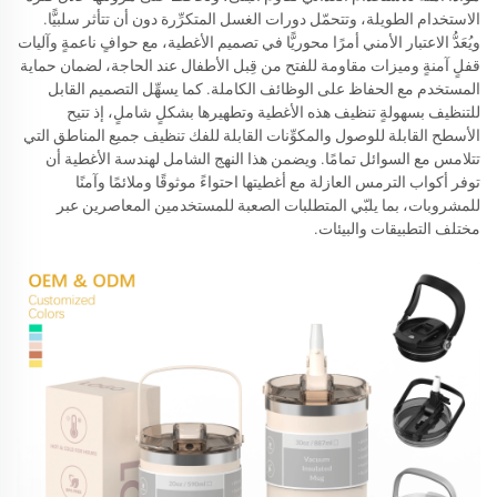
الاستخدام الطويلة، وتتحمّل دورات الغسل المتكرِّرة دون أن تتأثر سلبيًّا.
ويُعَدُّ الاعتبار الأمني أمرًا محوريًّا في تصميم الأغطية، مع حوافٍ ناعمةٍ وآليات
قفلٍ آمنةٍ وميزات مقاومة للفتح من قِبل الأطفال عند الحاجة، لضمان حماية
المستخدم مع الحفاظ على الوظائف الكاملة. كما يسهِّل التصميم القابل
للتنظيف بسهولةٍ تنظيف هذه الأغطية وتطهيرها بشكلٍ شاملٍ، إذ تتيح
الأسطح القابلة للوصول والمكوِّنات القابلة للفك تنظيف جميع المناطق التي
تتلامس مع السوائل تمامًا. ويضمن هذا النهج الشامل لهندسة الأغطية أن
توفر أكواب الترمس العازلة مع أغطيتها احتواءً موثوقًا وملائمًا وآمنًا
للمشروبات، بما يلبّي المتطلبات الصعبة للمستخدمين المعاصرين عبر
مختلف التطبيقات والبيئات.