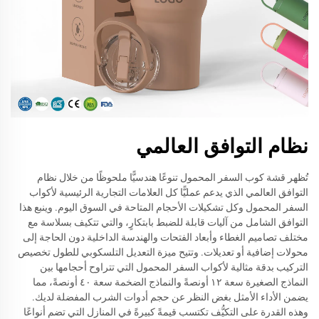
نظام التوافق العالمي
تُظهر قشة كوب السفر المحمول تنوعًا هندسيًّا ملحوظًا من خلال نظام
التوافق العالمي الذي يدعم عمليًّا كل العلامات التجارية الرئيسية لأكواب
السفر المحمول وكل تشكيلات الأحجام المتاحة في السوق اليوم. وينبع هذا
التوافق الشامل من آليات قابلة للضبط بابتكارٍ، والتي تتكيف بسلاسة مع
مختلف تصاميم الغطاء وأبعاد الفتحات والهندسة الداخلية دون الحاجة إلى
محولات إضافية أو تعديلات. وتتيح ميزة التعديل التلسكوبي للطول تخصيص
التركيب بدقة مثالية لأكواب السفر المحمول التي تتراوح أحجامها بين
النماذج الصغيرة سعة ١٢ أونصةً والنماذج الضخمة سعة ٤٠ أونصةً، مما
يضمن الأداء الأمثل بغض النظر عن حجم أدوات الشرب المفضلة لديك.
وهذه القدرة على التكيُّف تكتسب قيمةً كبيرةً في المنازل التي تضم أنواعًا