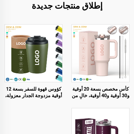
إطلاق منتجات جديدة
كأس مخصص بسعة 20 أوقية
كؤوس قهوة للسفر بسعة 12
و30 أوقية و40 أوقية، خالٍ من
أوقية مزدوجة الجدار معزولة،
مادة BPA، مع قشة قابلة
خالية من مادة BPA، من
للطي وكأس معزول من
الصلب المقاوم للصدأ، بكأس
الفولاذ المقاوم للصدأ، مزود
فراغي مع شعار مخصص
بغطاء مقاوم للتسرب وقشة
بالجملة
ومقبض مناسب للسفر