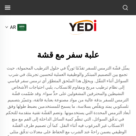
AR
علبة سفر مع قشة
يمثّل قشّة الترمس للسفر تقدّمًا ثوريًّا في حلول الترطيب المحمولة، حيث
تجمع بين التصميم المبتكر والوظيفية العملية لتحسين تجربتك في شرب
السوائل أثناء التنقّل. ويحوّل هذا الملحق المتطوّر أي ترمس سفر قياسي
إلى نظام ترطيب مريح ومقاوم للانسكاب، يلبي احتياجات الأشخاص
النشيطين والمحترفين المشغولين على حدٍّ سواء. وقد صُمّمت قشّة
الترمس للسفر بدقة عالية من مواد مصنوعة بعناية فائقة، وتتميّز بتصميم
تلسكوبي يمتد ويقلّص بسلاسة، ما يسمح للمستخدمين بضبط طولها وفق
أبعاد الترمس المحددة التي يستخدمونها. وتضم القشّة تقنية متقدمة للتحكم
في تدفّق السوائل، التي تنظّم كمية السائل الداخلة إلى الفم مع منع
الانسكاب غير المرغوب فيه أثناء النقل. كما أن تصميم طرف القشّة
الوظيفي يضمن راحةً عند الشرب مع الحفاظ على معدلات تدفّق مثلى