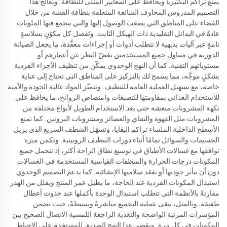
يمنع تراكم البكتيريا ويحافظ على المعايير المثلى للنظافة. ويُعالج هذا
التصميم المدروس المخاوف الشائعة المتعلقة بنظافة القشة من خلال
القضاء على المناطق التي يصعب الوصول إليها والتي تتجمع فيها الملوثات
عادةً في البدائل التقليدية ذات الهيكل الثابت. وتَفصل كل مكوّنٍ بسلاسةٍ
تامةٍ عبر آليات بديهية لا تتطلب أدوات أو إجراءات معقَّدة، ما يجعل الصيانة
الدورية في متناول جميع المستخدمين بغضّ النظر عن أعمارهم أو
مستوياتهم التقنية. كما أن النهج الوحدوي يمكّن من تنظيف الأجزاء الفردية
بشكلٍ موجَّه، مما يسمح لك بالتركيز على المناطق التي تحتاج إلى عناية
خاصة، مع تسهيل العملية العامة للتنظيف. وتتميّز المواد عالية الجودة والآمنة
للاستخدام الغذائي بمقاومتها للتصبغات وامتصاص الروائح، ما يحافظ على
نكهة المشروبات منعشة حتى بعد الاستخدام الطويل لأنواع مختلفة من
المشروبات مثل القهوة والشاي والعصائر ومشروبات البروتين. كما تمنع
الأسطح الداخلية الملساء تراكم البقايا، وتسهّل الشطف السريع الذي يزيل
الجسيمات والسوائل تمامًا أثناء دورات التنظيف الروتينية. وتكمن ميزة
توافقها مع غسالات الأطباق في توسيع نطاق الراحة أكثر، إذ تتحمل جميع
المكونات درجات الحرارة والمنظفات القياسية المستخدمة في الغسالات
دون أن تتأثر جودتها أو تفقد سلامتها الإنشائية. كما يدعم التصميم الوحدوي
استبدال المكونات الفردية عند الحاجة، ما يطيل عمر المنتج ويقلل من الهدر
مقارنةً بالأنظمة التي تتطلب استبدال الوحدة بأكملها عند حدوث أعطال
طفيفة. وبالمثل، تبقى عملية التجميع مباشرةً وبسيطةً، حيث تضمن
المؤشرات المرئية الواضحة والتغذية الراجعة اللمسية الاتصال الصحيح بين
المكونات في كل مرة. ويقضي هذا النهج الصديق للمستخدم على الإحباط