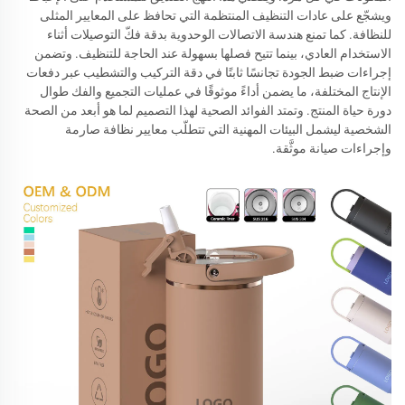
ويشجّع على عادات التنظيف المنتظمة التي تحافظ على المعايير المثلى
للنظافة. كما تمنع هندسة الاتصالات الوحدوية بدقة فكّ التوصيلات أثناء
الاستخدام العادي، بينما تتيح فصلها بسهولة عند الحاجة للتنظيف. وتضمن
إجراءات ضبط الجودة تجانسًا ثابتًا في دقة التركيب والتشطيب عبر دفعات
الإنتاج المختلفة، ما يضمن أداءً موثوقًا في عمليات التجميع والفك طوال
دورة حياة المنتج. وتمتد الفوائد الصحية لهذا التصميم لما هو أبعد من الصحة
الشخصية ليشمل البيئات المهنية التي تتطلّب معايير نظافة صارمة
وإجراءات صيانة موثَّقة.