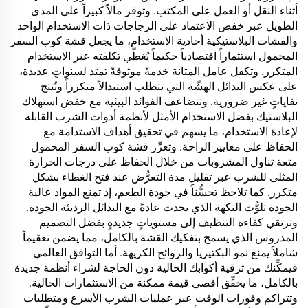
أثناء النقل أو العمل على المكتب. وتوفر مالاً كبيراً على المدى
الطويل عبر خفض الاعتماد على الزجاجات ذات الاستخدام الواحد
والقشات البلاستيكية أحادية الاستخدام، ما يجعل قشة كوب السفر
المحمول استثماراً اقتصادياً حكيماً يُغطّي تكلفته عبر الاستخدام
المتكرر. وتكفل عامل المتانة خدمةً موثوقةً تمتد لسنواتٍ عديدة،
على عكس البدائل الهشّة التي تتطلب استبدالاً متكرراً وتُنتج
نفاياتٍ غير ضرورية. وتتضاعف الفوائد البيئية مع خفض استهلاك
البلاستيك بفضل الاستخدام الأمثل لأنظمة أدوات الشرب القابلة
لإعادة الاستخدام، ما يسهم في تحقيق أهداف الاستدامة مع
الحفاظ على معايير الراحة. وتعزِّز قشة كوب السفر المحمول
متعة تناول المشروبات من خلال الحفاظ على درجات الحرارة
المثلى للشرب عبر تقليل مدة التعرُّض عند فتح الغطاء بشكل
متكرر. كما تلاحظ تحسُّناً في جودة الطعم، إذ تمنع المواد عالية
الجودة تلوُّث النكهة الذي يحدث عادةً مع البدائل الرديئة الجودة.
وترتقي كفاءة التنظيف إلى مستوياتٍ جديدةٍ بفضل التصميم
المدروس الذي يسمح بتفكيك القشة بالكامل، مما يضمن تعقيماً
شاملاً يمنع نمو البكتيريا والروائح الكريهة. أما التوافق العالمي
فيمكِّنك من ترقية أكوابك الحالية دون الحاجة لشراء أنظمة جديدة
بالكامل، ما يحقِّق أقصى قيمة ممكنة من الاستثمارات الحالية.
وتتراكم وفورات الوقت عبر عمليات الشرب الأسرع ومتطلبات