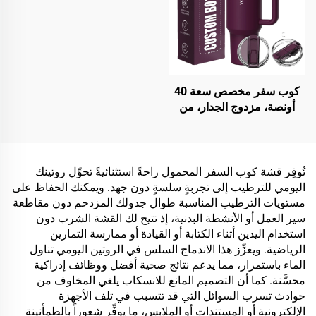
كوب سفر مخصص سعة 40
أونصة، مزدوج الجدار، من
الستانلس ستيل، بغطاء براءة
اختراع مع مقبض، كوب قهوة
للهدايا المكتبية
تُوفِر قشة كوب السفر المحمول راحةً استثنائيةً تحوِّل روتينك
اليومي للترطيب إلى تجربةٍ سلسةٍ دون جهد. ويمكنك الحفاظ على
مستويات الترطيب المناسبة طوال جدولك المزدحم دون مقاطعة
سير العمل أو الأنشطة البدنية، إذ تتيح لك القشة الشرب دون
استخدام اليدين أثناء الكتابة أو القيادة أو ممارسة التمارين
الرياضية. ويعزِّز هذا الاندماج السلس في الروتين اليومي تناول
الماء باستمرار، مما يدعم نتائج صحية أفضل ووظائف إدراكية
محسَّنة. كما أن التصميم المانع للانسكاب يلغي المخاوف من
حوادث تسرب السوائل التي قد تتسبب في تلف الأجهزة
الإلكترونية أو المستندات أو الملابس، ما يوفِّر شعوراً بالطمأنينة