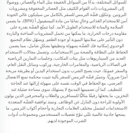
للسوائل المختلفة، بدءًا من السوائل الخفيفة مثل الماء والعصائر، ووصولًا
إلى المشروبات ذات القوام الكثيف مثل العصائر المخفوقة ومشروبات
البروتين. وتتكوّن قشّة الترمس للسفر بالكامل من سيليكون عالي الجودة
آمن للاستخدام الغذائي وخالٍ تمامًا من مادة البيسفينول أ (BPA)، ما يضمن
السلامة والمتانة للاستخدام الطويل الأمد. كما تتمتّع القشّة بقدرة على
مقاومة درجات الحرارة، ما يمكنها من تحمل المشروبات الساخنة والباردة
دون التأثير على سلامتها البنيوية أو جودة الطعم. ويسهّل نظام التجميع
الوحدوي إمكانية فك القشّة بسهولة وتنظيفها بشكلٍ شامل، مما يضمن
الحفاظ على النظافة والصحة بين الاستخدامات. وتشمل مجالات الاستخدام
العديد من السيناريوهات مثل بيئات المكاتب، وجلسات التمارين الرياضية
في الصالات الرياضية، والمغامرات الخارجية، وركوب وسائل النقل العام،
والسفر عمومًا، حيث يصبح الشرب بدون استخدام اليدين أو بطريقة مريحة
أمرًا ضروريًّا. وتتميّز قشّة الترمس للسفر بآلية تثبيت محكمة تمنع الانفصال
العرضي، مع الحفاظ في الوقت نفسه على سهولة إزالتها عند الحاجة
للتنظيف. كما أن تصميمها المدمج لا يستهلك سوى مساحة ضئيلة عند
التخزين، ما يجعلها رفيقًا مثاليًّا للمسافرين والطلاب والمحترفين الذين يولون
الأولوية للراحة دون التنازل عن الوظائف. وتمتد توافقية القشّة المتعددة
الاستخدامات لتشمل مختلف العلامات التجارية وأحجام أكواب الترمس، ما
يمنحها جاذبية عالمية تلبّي تنوّع تفضيلات المستخدمين ومجموعات أدوات
الشرب الموجودة لديهم.