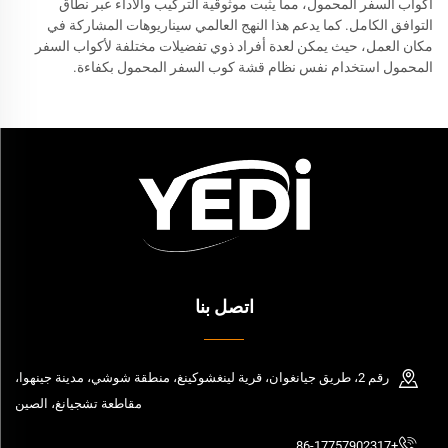
أكواب السفر المحمول، مما يثبت موثوقية التركيب والأداء عبر نطاق
التوافق الكامل. كما يدعم هذا النهج العالمي سيناريوهات المشاركة في
مكان العمل، حيث يمكن لعدة أفراد ذوي تفضيلات مختلفة لأكواب السفر
المحمول استخدام نفس نظام قشة كوب السفر المحمول بكفاءة.
اتصل بنا
رقم 2، طريق جيانغوان، قرية لينغشوكينغ، منطقة شوشي، مدينة جينهوا،
مقاطعة تشجيانغ، الصين
+86-17757902317