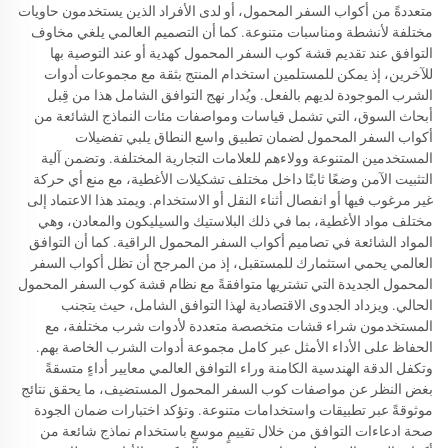
متعددةً من أكواب السفر المحمول، أو لدى الأفراد الذين يستخدمون حاويات
مختلفة لأنشطة ومناسبات متنوعة. كما أن التصميم العالمي يلغي مخاوف
التوافق عند تقديم قشة كوب السفر المحمول كهدية أو عند التوصية بها
للآخرين، إذ يمكن للمستلمين استخدام المنتج بثقة مع مجموعات أدوات
الشرب الموجودة لديهم بالفعل. ويُدار نهج التوافق الشامل هذا من قِبل
أبحاث السوق، التي تشمل قياسات ومواصفات مئات النماذج الشائعة من
أكواب السفر المحمول لضمان تطبيق واسع النطاق يلبي تفضيلات
المستخدمين المتنوعة وولاءهم للعلامات التجارية المختلفة. وتضمن آلية
التثبيت الآمن وضعًا ثابتًا داخل مختلف تشكيلات الأغطية، مع منع أي حركة
غير مرغوب فيها أو انفصال أثناء النقل أو الاستخدام. ويمتد هذا الاعتماد إلى
مختلف مواد الأغطية، بما في ذلك البلاستيك والسيليكون والمعادن، وهي
المواد الشائعة في تصاميم أكواب السفر المحمول الراقية. كما أن التوافق
العالمي يحمي استثمارك للمستقبل، إذ من المرجح أن تظل أكواب السفر
المحمول الجديدة التي تشتريها متوافقةً مع نظام قشة كوب السفر المحمول
الحالي. ويزداد الجدوى الاقتصادية لهذا التوافق الشامل، حيث يتجنب
المستخدمون شراء قشات متخصصة متعددة لأدوات شرب مختلفة، مع
الحفاظ على الأداء الأمثل عبر كامل مجموعة أدوات الشرب الخاصة بهم.
وتكفل الدقة الهندسية الكامنة وراء التوافق العالمي معايير أداءٍ متسقةً
بغض النظر عن مواصفات كوب السفر المحمول المستضيف، ما يحقق نتائج
موثوقةً عبر تطبيقات واستخدامات متنوعة. وتؤكد اختبارات ضمان الجودة
صحة ادعاءات التوافق من خلال تقييمٍ موسعٍ باستخدام نماذج شائعة من