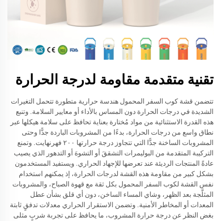
تقنية متقدمة مقاومة لدرجة الحرارة
تتضمن قشة كوب السفر المحمول هندسة حرارية متطورة تتحمل التغيرات
الشديدة في درجات الحرارة دون المساس بالأداء أو معايير السلامة. وتنبع
هذه القدرة الاستثنائية من مواد مُختارة بعناية تحافظ على سلامة هيكلها عبر
نطاق واسع من درجات الحرارة، بدءًا من المشروبات الباردة جدًّا وحتى
المشروبات الساخنة جدًّا التي تتجاوز درجة حرارتها ٢٠٠ فهرنهايت. وتمنع
التركيبة المتقدمة من البوليمرات التشققَ أو التشوهَ أو التدهور الذي يصيب
عادةً المنتجات الرديئة عند تعرضها للإجهاد الحراري. ويستفيد المستخدمون
بشكل كبير من مقاومة هذه القشة لدرجات الحرارة، إذ يمكنهم استخدام
نفس القشة لكوب السفر المحمول بكل ثقة مع قهوة الصباح، والمشروبات
المثلَّجة بعد الظهر، وشاي المساء الساخن، دون أي قلق بشأن عطل
المعدات أو المخاطر الأمنية. وتضمن الاستقرار الحراري معدلات تدفقٍ ثابتة
بغض النظر عن درجة حرارة المشروب، ما يحافظ على تجربة شربٍ مثلى