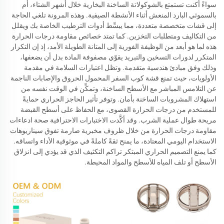
سواءً أكنت تستمتع بالشوكولاتة الساخنة البخارية خلال أشهر الشتاء، أم
بالسموثي البارد المنعش أثناء الأنشطة الصيفية. وهذه المرونة تلغي الحاجة
إلى قشات متخصصة متعددة، مما يبسِّط أدوات الترطيب الخاصة بك ويقلل
من التكاليف ومتطلبات التخزين. كما تمتد خصائص مقاومة درجات الحرارة
هذه لما هو أبعد من الوظيفة الفورية إلى المتانة الطويلة الأمد، إذ إن التكرار
المتكرر لدورات التسخين والتبريد يقوّي مصفوفة المادة بدل أن يضعفها،
وذلك وفق مبادئ هندسية متقدمة. وتظل اعتبارات السلامة في مقدمة
الأولويات، حيث تمنع قشة كوب السفر المحمول الحروق والإصابات الناجمة
عن التلامس المباشر مع الأسطح الساخنة، وتمكِّن في الوقت نفسه من
استهلاك المشروبات الساخنة بأمان. وتوفر تأثير الحاجز الحراري حمايةً
للمستخدم من درجات الحرارة القصوى، مع الحفاظ على أسطح القبضة
مريحة طوال عملية الشرب. وقد أكَّدت الاختبارات الاحترافية صحة ادعاءات
مقاومة درجات الحرارة من خلال ظروف مخبرية صارمة تفوق سيناريوهات
الاستخدام اليومي المعتادة، ما يمنح ثقةً كاملةً في موثوقية الأداء واتساقه.
كما يمنع التصميم الحراري المبتكر تراكم التكثيف الذي قد يؤدي إلى انزلاق
الأسطح أو تلف المياه للأسطح والمواد المحيطة.