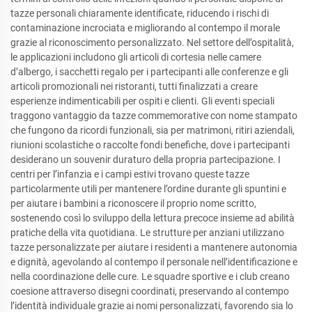
tazze personali chiaramente identificate, riducendo i rischi di
contaminazione incrociata e migliorando al contempo il morale
grazie al riconoscimento personalizzato. Nel settore dell’ospitalità,
le applicazioni includono gli articoli di cortesia nelle camere
d’albergo, i sacchetti regalo per i partecipanti alle conferenze e gli
articoli promozionali nei ristoranti, tutti finalizzati a creare
esperienze indimenticabili per ospiti e clienti. Gli eventi speciali
traggono vantaggio da tazze commemorative con nome stampato
che fungono da ricordi funzionali, sia per matrimoni, ritiri aziendali,
riunioni scolastiche o raccolte fondi benefiche, dove i partecipanti
desiderano un souvenir duraturo della propria partecipazione. I
centri per l’infanzia e i campi estivi trovano queste tazze
particolarmente utili per mantenere l’ordine durante gli spuntini e
per aiutare i bambini a riconoscere il proprio nome scritto,
sostenendo così lo sviluppo della lettura precoce insieme ad abilità
pratiche della vita quotidiana. Le strutture per anziani utilizzano
tazze personalizzate per aiutare i residenti a mantenere autonomia
e dignità, agevolando al contempo il personale nell’identificazione e
nella coordinazione delle cure. Le squadre sportive e i club creano
coesione attraverso disegni coordinati, preservando al contempo
l’identità individuale grazie ai nomi personalizzati, favorendo sia lo