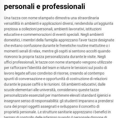
personali e professionali
Una tazza con nome stampato dimostra una straordinaria
versatilità in ambienti e applicazioni diversi, rendendola un’aggiunta
preziosa a collezioni personali, ambienti lavorativi, istituzioni
educative e commemorazioni di eventi speciali. Negli ambienti
domestici, i membri della famiglia apprezzano l’aver tazze designate
che evitano confusione durante le frenetiche routine mattutine o i
momenti serali di relax, mentre gli ospiti si sentono accolti quando
ricevono la propria tazza personalizzata durante le visite. Negli
uffici professionali, le tazze con nome stampato vengono utilizzate
per rafforzare l’identità del team e ridurre le tensioni sul posto di
lavoro legate all’uso condiviso di risorse, creando al contempo
spunti di conversazione e opportunità di costruzione di relazioni
durante le pause caffè o le riunioni. Gli ambienti educativi, dalle
scuole elementari alle università, considerano queste tazze
personalizzate essenziali per mantenere elevati standard igienici e
insegnare senso di responsabilità: gli studenti imparano a prendersi
cura dei propri oggetti assegnati e sviluppano il concetto di
proprietà personale. Le strutture sanitarie apprezzano i benefici in
termini di controllo delle infezioni quando il personale dispone di