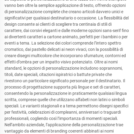
vanno ben oltre la semplice applicazione di testo, offrendo opzioni
di personalizzazione complete che creano articoli davvero unici e
significativi per qualsiasi destinatario o occasione. La flessibilità del
design consente ai clienti di scegliere tra centinaia di stili di
carattere, dai corsivi eleganti e dalle moderne opzioni sans-serif fino
ai divertenti caratteri a cartone animato, perfetti per i bambini o per
eventi a tema. La selezione dei colori comprende l’intero spettro
cromatico, dai pastello delicati ai neon vivaci, con la possibilità di
creare disegni multicolore che incorporano sfumature, contorni ed
effetti d’ombra per un impatto visivo potenziato. Oltre ai nomi
standard, le opzioni di personalizzazione includono soprannomi,
titoli, date speciali, citazioni ispiratrici o battute private che
rivestono un particolare significato personale per il destinatario. Il
processo di progettazione supporta più lingue e set di caratteri,
consentendo la personalizzazione in praticamente qualsiasi lingua
scritta, comprese quelle che utilizzano alfabeti non latini o simboli
speciali. Le varianti stagionali e a tema permettono disegni specifici
per festività, celebrazioni di compleanni, anniversari o traguardi
professionali, cogliendo così l’importanza di momenti speciali.
Nell’ambito aziendale, l’applicazione della personalizzazione trae
vantaggio da elementi di branding coerenti abbinati ai nomi