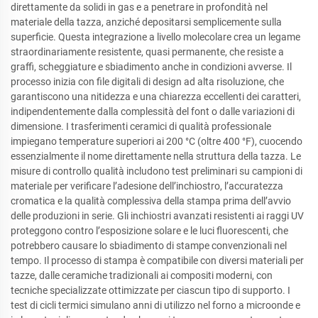
direttamente da solidi in gas e a penetrare in profondità nel
materiale della tazza, anziché depositarsi semplicemente sulla
superficie. Questa integrazione a livello molecolare crea un legame
straordinariamente resistente, quasi permanente, che resiste a
graffi, scheggiature e sbiadimento anche in condizioni avverse. Il
processo inizia con file digitali di design ad alta risoluzione, che
garantiscono una nitidezza e una chiarezza eccellenti dei caratteri,
indipendentemente dalla complessità del font o dalle variazioni di
dimensione. I trasferimenti ceramici di qualità professionale
impiegano temperature superiori ai 200 °C (oltre 400 °F), cuocendo
essenzialmente il nome direttamente nella struttura della tazza. Le
misure di controllo qualità includono test preliminari su campioni di
materiale per verificare l’adesione dell’inchiostro, l’accuratezza
cromatica e la qualità complessiva della stampa prima dell’avvio
delle produzioni in serie. Gli inchiostri avanzati resistenti ai raggi UV
proteggono contro l’esposizione solare e le luci fluorescenti, che
potrebbero causare lo sbiadimento di stampe convenzionali nel
tempo. Il processo di stampa è compatibile con diversi materiali per
tazze, dalle ceramiche tradizionali ai compositi moderni, con
tecniche specializzate ottimizzate per ciascun tipo di supporto. I
test di cicli termici simulano anni di utilizzo nel forno a microonde e