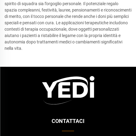
spirito di squadra sia l’orgoglio personale. Il potenziale regalo
spazia compleanni, festività, lauree, pensionamenti e riconoscimenti
di merito, con il tocco personale che rende anche i doni più semplici
speciali e pensati con cura. Le applicazioni terapeutiche includono
contesti di terapia occupazionale, dove oggetti personalizzati
aiutano i pazienti a ristabilire il legame con la propria identità e
autonomia dopo trattamenti medici o cambiamenti significativi
nella vita.
CONTATTACI