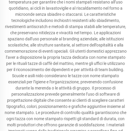
temperatura per garantire che i nomi stampati resistano all’uso
quotidiano, ai cicli in lavastoviglie e al riscaldamento nel forno a
microonde senza sbiadire o staccarsi. Le caratteristiche
tecnologiche includono inchiostri resistenti allo sbiadimento,
rivestimenti antiscratch e metodi di stampa stabili alle temperature,
che preservano nitidezza e vivacità nel tempo. Le applicazioni
spaziano dall’uso personale al branding aziendale, alle istituzioni
scolastiche, alle strutture sanitarie, al settore dell’ospitalità e alla
commemorazione di eventi speciali. Gli utenti domestici apprezzano
l’aver a disposizione la propria tazza dedicata con nome stampato
per le rituali tazze di caffè del mattino, mentre gli uffici le utilizzano
per il riconoscimento dei dipendenti e per attività di team building.
Scuole e asili nido considerano le tazze con nome stampato
essenziali per l’igiene e l’organizzazione, prevenendo confusione
durante la merenda o le attività di gruppo. Il processo di
personalizzazione prevede generalmente l’uso di software di
progettazione digitale che consente ai clienti di scegliere caratteri
tipografici, colori, posizionamento e grafiche aggiuntive insieme al
nome stampato. Le procedure di controllo qualità garantiscono che
ogni tazza con nome stampato rispetti gli standard di durata, con
molti produttori che offrono garanzie di soddisfazione. I materiali