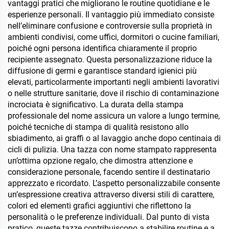
ideale per ufficio o set
vantaggi pratici che migliorano le routine quotidiane e le
regalo
esperienze personali. Il vantaggio più immediato consiste
nell’eliminare confusione e controversie sulla proprietà in
ambienti condivisi, come uffici, dormitori o cucine familiari,
poiché ogni persona identifica chiaramente il proprio
recipiente assegnato. Questa personalizzazione riduce la
diffusione di germi e garantisce standard igienici più
elevati, particolarmente importanti negli ambienti lavorativi
o nelle strutture sanitarie, dove il rischio di contaminazione
incrociata è significativo. La durata della stampa
professionale del nome assicura un valore a lungo termine,
poiché tecniche di stampa di qualità resistono allo
sbiadimento, ai graffi o al lavaggio anche dopo centinaia di
cicli di pulizia. Una tazza con nome stampato rappresenta
un’ottima opzione regalo, che dimostra attenzione e
considerazione personale, facendo sentire il destinatario
apprezzato e ricordato. L’aspetto personalizzabile consente
un’espressione creativa attraverso diversi stili di carattere,
colori ed elementi grafici aggiuntivi che riflettono la
personalità o le preferenze individuali. Dal punto di vista
pratico, queste tazze contribuiscono a stabilire routine e a