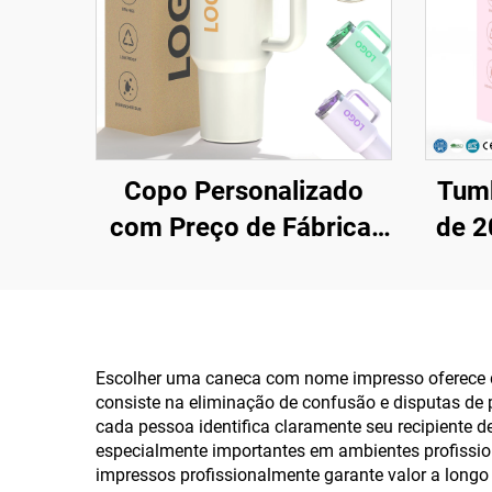
Copo Personalizado
Tumb
com Preço de Fábrica,
de 2
40 oz, Isolado,
com
Reutilizável, em Aço
em a
Inoxidável, Dupla
is
Parede, Copo Térmico
reu
Escolher uma caneca com nome impresso oferece di
consiste na eliminação de confusão e disputas de 
de Viagem com Alça e
sup
cada pessoa identifica claramente seu recipiente 
Tampa com Canudo
especialmente importantes em ambientes profission
impressos profissionalmente garante valor a long