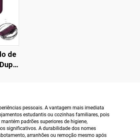
do de
Dupla
o
mpa
lça,
 para
periências pessoais. A vantagem mais imediata
ojamentos estudantis ou cozinhas familiares, pois
esente
e mantém padrões superiores de higiene,
o
s significativos. A durabilidade dos nomes
 desbotamento, arranhões ou remoção mesmo após