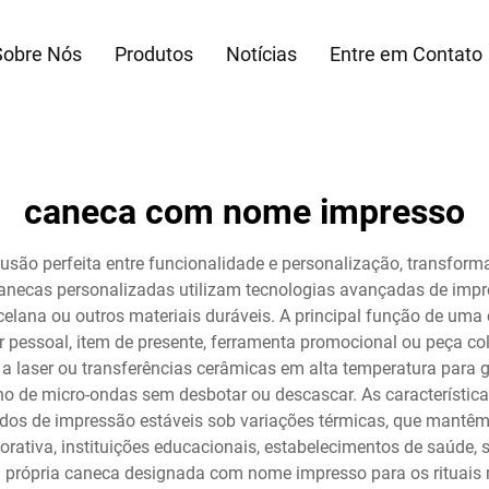
Sobre Nós
Produtos
Notícias
Entre em Contato
caneca com nome impresso
ão perfeita entre funcionalidade e personalização, transfor
s canecas personalizadas utilizam tecnologias avançadas de im
celana ou outros materiais duráveis. A principal função de u
 pessoal, item de presente, ferramenta promocional ou peça c
laser ou transferências cerâmicas em alta temperatura para 
no de micro-ondas sem desbotar ou descascar. As característica
odos de impressão estáveis sob variações térmicas, que mantêm 
rativa, instituições educacionais, estabelecimentos de saúde,
 própria caneca designada com nome impresso para os rituais m