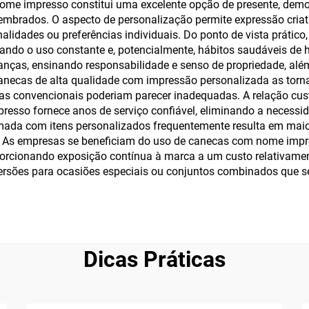
ome impresso constitui uma excelente opção de presente, demo
embrados. O aspecto de personalização permite expressão criativ
alidades ou preferências individuais. Do ponto de vista prático
vando o uso constante e, potencialmente, hábitos saudáveis de 
nças, ensinando responsabilidade e senso de propriedade, alé
canecas de alta qualidade com impressão personalizada as torn
cas convencionais poderiam parecer inadequadas. A relação cus
resso fornece anos de serviço confiável, eliminando a necessid
mada com itens personalizados frequentemente resulta em maio
al. As empresas se beneficiam do uso de canecas com nome imp
porcionando exposição contínua à marca a um custo relativamen
ersões para ocasiões especiais ou conjuntos combinados que se 
Dicas Práticas