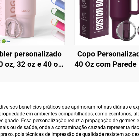
ler personalizado
Copo Personaliza
0 oz, 32 oz e 40 oz
40 Oz com Parede 
 tampa e canudo,
Isolada em Aç
ço inoxidável com
Inoxidável e Ta
olamento a vácuo,
Patenteada com A
tilizável, com alça
Caneca de Viagem
versos benefícios práticos que aprimoram rotinas diárias e ex
propriedade em ambientes compartilhados, como escritórios, al
erior e tampa com
Café, Conjunto Pr
designado. Essa personalização reduz a propagação de germes 
canudo
para Escritóri
ais ou de saúde, onde a contaminação cruzada representa risco
o prazo, pois técnicas de impressão de qualidade resistem ao