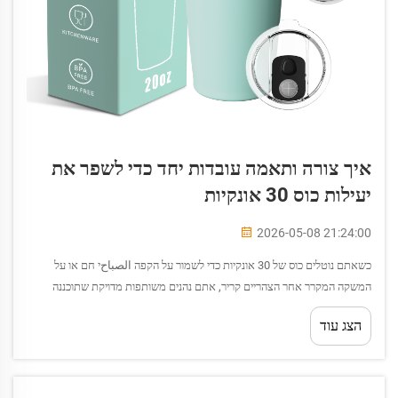
איך צורה ותאמה עובדות יחד כדי לשפר את
יעילות כוס 30 אונקיות
2026-05-08 21:24:00
כשאתם נוטלים כוס של 30 אונקיות כדי לשמור על הקפה الصباحי חם או על
המשקה המקרר אחר הצהריים קריר, אתם נהנים משותפות מדויקת שתוכננה
בקפידה בין העיצוב הפיזי למדע התרמי. יעילותה של כל כוס 30 אונקיות אינה
הצג עוד
נקבעת...