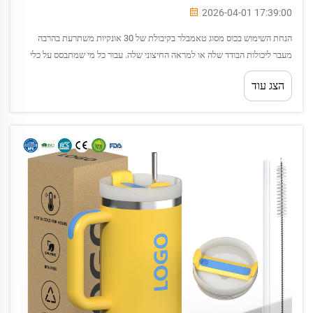
2026-04-01 17:39:00
הנחת השימוש בכוס מסוג טאמבלר בקיבולת של 30 אונקיות משתרעת בהרבה
מעבר ליכולות הבודד שלה או למראה החיצוני שלה. עבור כל מי שמתבסס על כלי
שתייה בעל קיבולת גדולה לאורך היום—בין אם הוא נוסע, עובד או מתעמל—
הצג עוד
האינטראק...