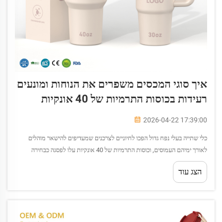
איך סוגי המכסים משפרים את הנוחות ומונעים
רעידות בכוסות התרמיות של 40 אונקיות
2026-04-22 17:39:00
כלי שתייה בעלי נפח גדול הפכו לחיוניים לצרכנים שמעדיפים להישאר מוהלים
לאורך ימיהם העמוסים, וכוסות התרמיות של 40 אונקיות עלו לפסגה כבחירה
פופולרית בזכות היכולת שלהן להכיל כמות נוזלים מספקת לתקופות ארוכות ללא
הצג עוד
צורך במילוי חוזר תדיר...