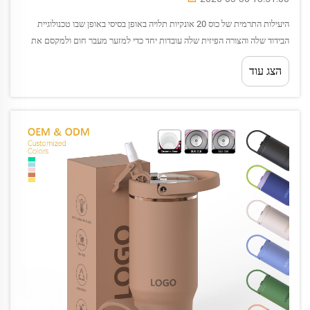
היעילות התרמית של כוס 20 אונקיות תלויה באופן בסיסי באופן שבו טכנולוגיית
הבידוד שלה והצורה הפיזית שלה עובדות יחד כדי למזער מעבר חום ולמקסם את
שימור הטמפרטורה של המשקה. הבנת הסינרגיה הזו בין רכיבי העיצוב...
הצג עוד