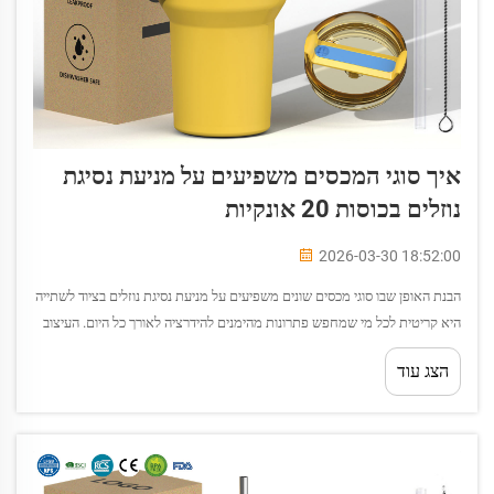
איך סוגי המכסים משפיעים על מניעת נסיגת
נוזלים בכוסות 20 אונקיות
2026-03-30 18:52:00
הבנת האופן שבו סוגי מכסים שונים משפיעים על מניעת נסיגת נוזלים בציוד לשתייה
היא קריטית לכל מי שמחפש פתרונות מהימנים להידרציה לאורך כל היום. העיצוב
והפונקציונליות של המכסה קובעים באופן ישיר האם הכוס ה-20 אונקיות שלכם
הצג עוד
תשמור על...