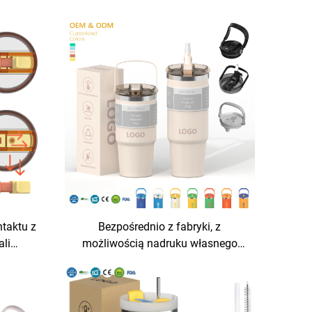
ntaktu z
Bezpośrednio z fabryki, z
ali
możliwością nadruku własnego
yczny,
loga, 20 uncji, 30 uncji, kubek
odróżne
termiczny ze stali nierdzewnej z
em i
izolacją próżniową, kubek podróżny
z logo