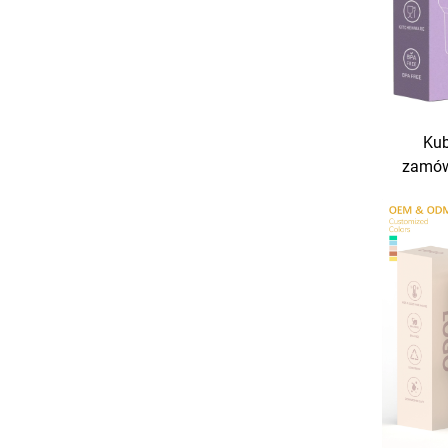
Kub
zamówi
40 un
kube
słom