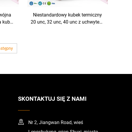
wójna
Niestandardowy kubek termiczny
a kubek
20 unc, 32 unc, 40 unc z uchwytem,
wnej 20
kubek izolowany z pokrywką i
ermos z
słomką, stalowy termos z
 napoje
uchwytem na gorące i zimne
stępny
napoje
SKONTAKTUJ SIĘ Z NAMI
Nr 2, Jiangwan Road, wieś
Lengshukeng, rejon Shuxi, miasto