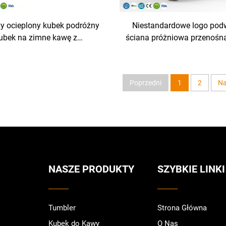
y ocieplony kubek podróżny
Niestandardowe logo pod
ubek na zimne kawę z
ściana próżniowa przenośn
atentowaną pokrywką
z uchwytem ze stali nierdze
elokrotnego użytku stal
unczy 32 unczy 40 unczy t
ewna butelka woda kubek z
pokrywką na gorące i zimne
Poprzedni
1
2
Na
uchwytem rurka
NASZE PRODUKTY
SZYBKIE LINKI
Tumbler
Strona Główna
Kubek do Kawy
O Nas