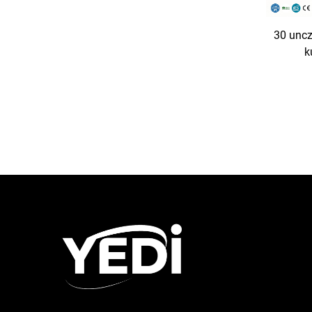
30 uncz
k
p
wi
nierdz