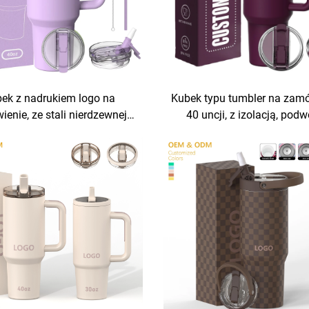
ek z nadrukiem logo na
Kubek typu tumbler na zamó
enie, ze stali nierdzewnej,
40 uncji, z izolacją, pod
cji, materiał żywnościowy,
ścianką, ze stali nierdzewn
k podróżny z uchwytem i
patentową pokrywką, z uc
ką do użytku codziennego
kubek podróżny na kawę, 
prezentowy biurowy