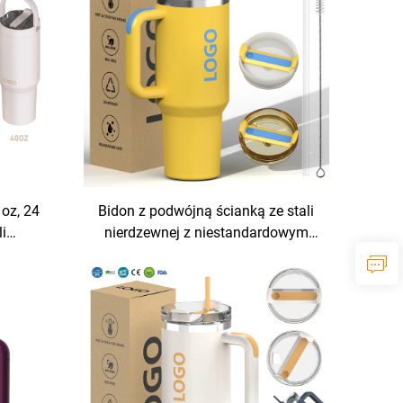
oz, 24
Bidon z podwójną ścianką ze stali
li
nierdzewnej z niestandardowym
ankowy,
logotypem, kubek samochodowy
enośna
40 uncji 1200 ml z uchwytem,
hwytem,
kubek do picia 40 uncji ze słomką