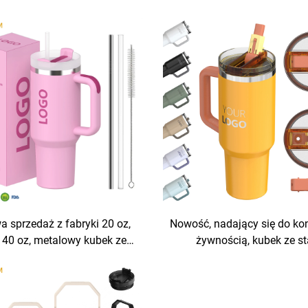
a sprzedaż z fabryki 20 oz,
Nowość, nadający się do ko
, 40 oz, metalowy kubek ze
żywnością, kubek ze st
i nierdzewnej, próżniowo
nierdzewnej 40 uncji, prakt
any, kubek podróżny, termos
odporny na wycieki, kubki p
na kawę z uchwytem
z patentowanym pokryci
uchwytem