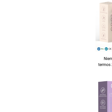
Niem
termos 
nierdze
podr