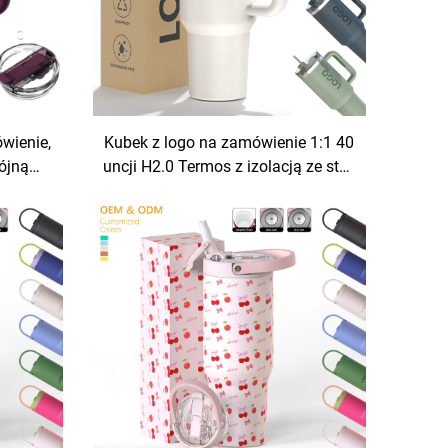
wienie,
Kubek z logo na zamówienie 1:1 40
wójną
uncji H2.0 Termos z izolacją ze stali
ej, z
nierdzewnej, podróżny kubek do
hwytem,
kawy pod próżnią z słomką na
zestaw
Dzień Walentego i na wycieczki