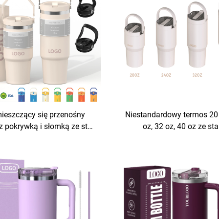
ieszczący się przenośny
Niestandardowy termos 20 
z pokrywką i słomką ze stali
oz, 32 oz, 40 oz ze sta
wnej 20 uncji 30 uncji, kubek
nierdzewnej, podwójnie ści
óżny z rączką, izolowany
próżniowo izolowany, prz
próżniowo, do kawy
kubek podróżny z logo, uc
słomką