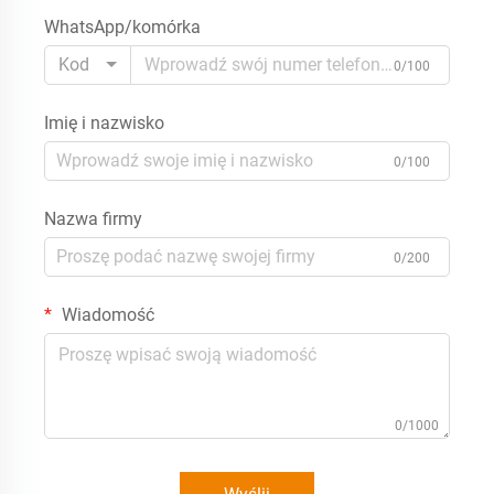
WhatsApp/komórka
Kod
0/100
Imię i nazwisko
0/100
Nazwa firmy
0/200
Wiadomość
0/1000