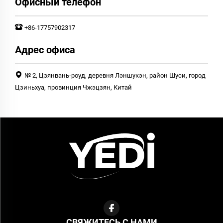
Офисный телефон
+86-17757902317
Адрес офиса
№ 2, Цзянвань-роуд, деревня Лэншукэн, район Шуси, город
Цзиньхуа, провинция Чжэцзян, Китай
СВЯЖИТЕСЬ С НАМИ