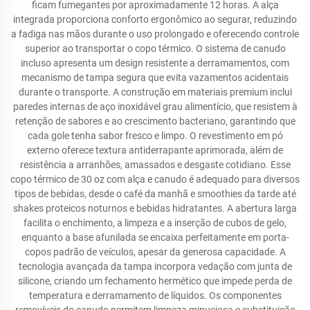
ficam fumegantes por aproximadamente 12 horas. A alça
integrada proporciona conforto ergonômico ao segurar, reduzindo
a fadiga nas mãos durante o uso prolongado e oferecendo controle
superior ao transportar o copo térmico. O sistema de canudo
incluso apresenta um design resistente a derramamentos, com
mecanismo de tampa segura que evita vazamentos acidentais
durante o transporte. A construção em materiais premium inclui
paredes internas de aço inoxidável grau alimentício, que resistem à
retenção de sabores e ao crescimento bacteriano, garantindo que
cada gole tenha sabor fresco e limpo. O revestimento em pó
externo oferece textura antiderrapante aprimorada, além de
resistência a arranhões, amassados e desgaste cotidiano. Esse
copo térmico de 30 oz com alça e canudo é adequado para diversos
tipos de bebidas, desde o café da manhã e smoothies da tarde até
shakes proteicos noturnos e bebidas hidratantes. A abertura larga
facilita o enchimento, a limpeza e a inserção de cubos de gelo,
enquanto a base afunilada se encaixa perfeitamente em porta-
copos padrão de veículos, apesar da generosa capacidade. A
tecnologia avançada da tampa incorpora vedação com junta de
silicone, criando um fechamento hermético que impede perda de
temperatura e derramamento de líquidos. Os componentes