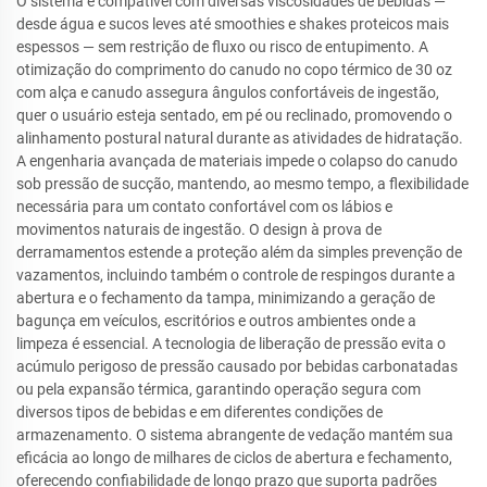
O sistema é compatível com diversas viscosidades de bebidas —
desde água e sucos leves até smoothies e shakes proteicos mais
espessos — sem restrição de fluxo ou risco de entupimento. A
otimização do comprimento do canudo no copo térmico de 30 oz
com alça e canudo assegura ângulos confortáveis de ingestão,
quer o usuário esteja sentado, em pé ou reclinado, promovendo o
alinhamento postural natural durante as atividades de hidratação.
A engenharia avançada de materiais impede o colapso do canudo
sob pressão de sucção, mantendo, ao mesmo tempo, a flexibilidade
necessária para um contato confortável com os lábios e
movimentos naturais de ingestão. O design à prova de
derramamentos estende a proteção além da simples prevenção de
vazamentos, incluindo também o controle de respingos durante a
abertura e o fechamento da tampa, minimizando a geração de
bagunça em veículos, escritórios e outros ambientes onde a
limpeza é essencial. A tecnologia de liberação de pressão evita o
acúmulo perigoso de pressão causado por bebidas carbonatadas
ou pela expansão térmica, garantindo operação segura com
diversos tipos de bebidas e em diferentes condições de
armazenamento. O sistema abrangente de vedação mantém sua
eficácia ao longo de milhares de ciclos de abertura e fechamento,
oferecendo confiabilidade de longo prazo que suporta padrões