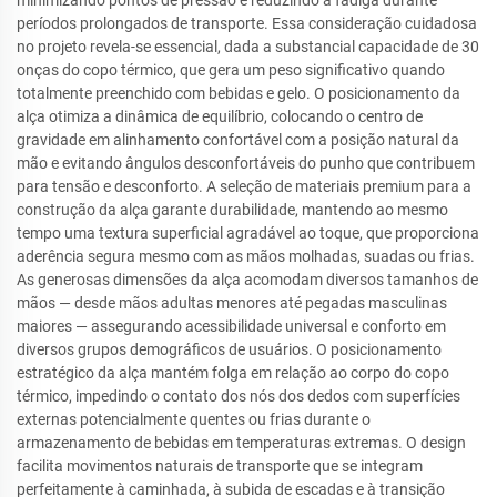
minimizando pontos de pressão e reduzindo a fadiga durante
períodos prolongados de transporte. Essa consideração cuidadosa
no projeto revela-se essencial, dada a substancial capacidade de 30
onças do copo térmico, que gera um peso significativo quando
totalmente preenchido com bebidas e gelo. O posicionamento da
alça otimiza a dinâmica de equilíbrio, colocando o centro de
gravidade em alinhamento confortável com a posição natural da
mão e evitando ângulos desconfortáveis do punho que contribuem
para tensão e desconforto. A seleção de materiais premium para a
construção da alça garante durabilidade, mantendo ao mesmo
tempo uma textura superficial agradável ao toque, que proporciona
aderência segura mesmo com as mãos molhadas, suadas ou frias.
As generosas dimensões da alça acomodam diversos tamanhos de
mãos — desde mãos adultas menores até pegadas masculinas
maiores — assegurando acessibilidade universal e conforto em
diversos grupos demográficos de usuários. O posicionamento
estratégico da alça mantém folga em relação ao corpo do copo
térmico, impedindo o contato dos nós dos dedos com superfícies
externas potencialmente quentes ou frias durante o
armazenamento de bebidas em temperaturas extremas. O design
facilita movimentos naturais de transporte que se integram
perfeitamente à caminhada, à subida de escadas e à transição