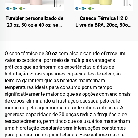
Tumbler personalizado de
Caneca Térmica H2.0
20 oz, 30 oz e 40 oz, sem
Livre de BPA, 20oz, 30oz,
BPA, com tampa flip e
40oz, com Alça e Canudo,
canudo, isolado em aço
Tampa com 3 Posições
inoxidável, com tampa à
para Viagem, Copo de Aço
prova de vazamentos,
Inoxidável Isolado
O copo térmico de 30 oz com alça e canudo oferece um
canudo e alça, ideal para
valor excepcional por meio de múltiplas vantagens
viagens
práticas que aprimoram as experiências diárias de
hidratação. Suas superiores capacidades de retenção
térmica garantem que as bebidas mantenham
temperaturas ideais para consumo por um tempo
significativamente maior do que as opções convencionais
de copos, eliminando a frustração causada pelo café
morno ou pela água morna durante rotinas intensas. A
generosa capacidade de 30 onças reduz a frequência de
reabastecimento, permitindo que os usuários mantenham
uma hidratação constante sem interrupções constantes
para preparar ou adquirir bebidas. Esse volume maior é