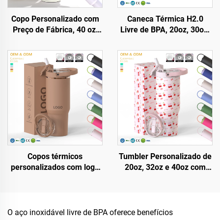
Copo Personalizado com
Caneca Térmica H2.0
Preço de Fábrica, 40 oz,
Livre de BPA, 20oz, 30oz,
Isolado, Reutilizável, em
40oz, com Alça e Canudo,
Aço Inoxidável, Dupla
Tampa com 3 Posições
Parede, Copo Térmico de
para Viagem, Copo de Aço
Viagem com Alça e Tampa
Inoxidável Isolado
com Canudo
Copos térmicos
Tumbler Personalizado de
personalizados com logo
20oz, 32oz e 40oz com
20oz, 24oz, 32oz, 40oz,
Alça, Copo Isotérmico com
com tampa flip e canudo,
Tampa com Canudo Flip,
copo portátil para viagem,
Caneca de Aço Inoxidável
copo térmico de aço
para Viagem com Alça,
O aço inoxidável livre de BPA oferece benefícios