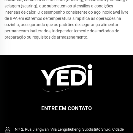
selagem (searing), que submetem os utensílios a condições
intensas de calor. O desempenho consistente do aço inoxidável livre
de BPA em extremos de temperatura simplifica as operações na
cozinha, assegurando que os padrões de segurança alimentar
permaneçam inalterados, independentemente dos métodos de
preparação ou requisitos de armazenamento.
ENTRE EM CONTATO
N.º 2, Rua Jiangwan, Vila Lengshukeng, Subdistrito Shuxi, Cidade