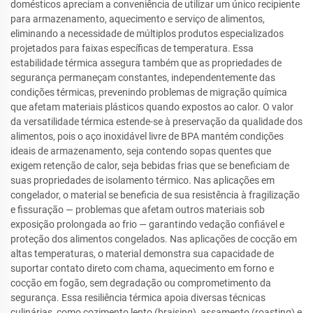
domésticos apreciam a conveniência de utilizar um único recipiente
para armazenamento, aquecimento e serviço de alimentos,
eliminando a necessidade de múltiplos produtos especializados
projetados para faixas específicas de temperatura. Essa
estabilidade térmica assegura também que as propriedades de
segurança permaneçam constantes, independentemente das
condições térmicas, prevenindo problemas de migração química
que afetam materiais plásticos quando expostos ao calor. O valor
da versatilidade térmica estende-se à preservação da qualidade dos
alimentos, pois o aço inoxidável livre de BPA mantém condições
ideais de armazenamento, seja contendo sopas quentes que
exigem retenção de calor, seja bebidas frias que se beneficiam de
suas propriedades de isolamento térmico. Nas aplicações em
congelador, o material se beneficia de sua resistência à fragilização
e fissuração — problemas que afetam outros materiais sob
exposição prolongada ao frio — garantindo vedação confiável e
proteção dos alimentos congelados. Nas aplicações de cocção em
altas temperaturas, o material demonstra sua capacidade de
suportar contato direto com chama, aquecimento em forno e
cocção em fogão, sem degradação ou comprometimento da
segurança. Essa resiliência térmica apoia diversas técnicas
culinárias, como cozimento lento (braising), assamento (roasting) e