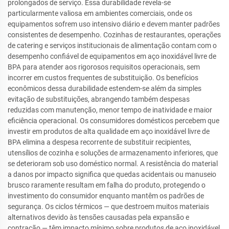
prolongados de serviço. Essa durabilidade revela-se
particularmente valiosa em ambientes comerciais, onde os
equipamentos sofrem uso intensivo diário e devem manter padrões
consistentes de desempenho. Cozinhas de restaurantes, operações
de catering e serviços institucionais de alimentação contam com o
desempenho confiável de equipamentos em aço inoxidável livre de
BPA para atender aos rigorosos requisitos operacionais, sem
incorrer em custos frequentes de substituição. Os benefícios
econômicos dessa durabilidade estendem-se além da simples
evitação de substituições, abrangendo também despesas
reduzidas com manutenção, menor tempo de inatividade e maior
eficiência operacional. Os consumidores domésticos percebem que
investir em produtos de alta qualidade em aço inoxidável livre de
BPA elimina a despesa recorrente de substituir recipientes,
utensílios de cozinha e soluções de armazenamento inferiores, que
se deterioram sob uso doméstico normal. A resistência do material
a danos por impacto significa que quedas acidentais ou manuseio
brusco raramente resultam em falha do produto, protegendo o
investimento do consumidor enquanto mantêm os padrões de
segurança. Os ciclos térmicos — que destroem muitos materiais
alternativos devido às tensões causadas pela expansão e
contração — têm impacto mínimo sobre produtos de aço inoxidável