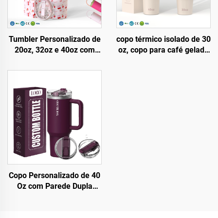
Tumbler Personalizado de
copo térmico isolado de 30
20oz, 32oz e 40oz com
oz, copo para café gelado
Alça, Copo Isotérmico com
com tampa patenteada,
Tampa com Canudo Flip,
garrafa reutilizável em aço
Caneca de Aço Inoxidável
inoxidável, copo com alça
para Viagem com Alça,
e canudo
para Bebidas Quentes e
Frias
Copo Personalizado de 40
Oz com Parede Dupla
Isolada em Aço Inoxidável
e Tampa Patenteada com