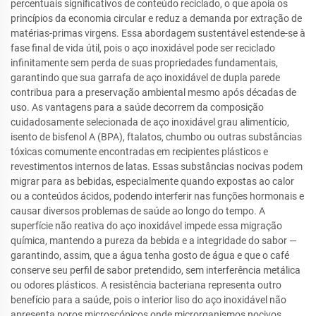
percentuais significativos de conteúdo reciclado, o que apoia os
princípios da economia circular e reduz a demanda por extração de
matérias-primas virgens. Essa abordagem sustentável estende-se à
fase final de vida útil, pois o aço inoxidável pode ser reciclado
infinitamente sem perda de suas propriedades fundamentais,
garantindo que sua garrafa de aço inoxidável de dupla parede
contribua para a preservação ambiental mesmo após décadas de
uso. As vantagens para a saúde decorrem da composição
cuidadosamente selecionada de aço inoxidável grau alimentício,
isento de bisfenol A (BPA), ftalatos, chumbo ou outras substâncias
tóxicas comumente encontradas em recipientes plásticos e
revestimentos internos de latas. Essas substâncias nocivas podem
migrar para as bebidas, especialmente quando expostas ao calor
ou a conteúdos ácidos, podendo interferir nas funções hormonais e
causar diversos problemas de saúde ao longo do tempo. A
superfície não reativa do aço inoxidável impede essa migração
química, mantendo a pureza da bebida e a integridade do sabor —
garantindo, assim, que a água tenha gosto de água e que o café
conserve seu perfil de sabor pretendido, sem interferência metálica
ou odores plásticos. A resistência bacteriana representa outro
benefício para a saúde, pois o interior liso do aço inoxidável não
apresenta poros microscópicos onde microrganismos nocivos