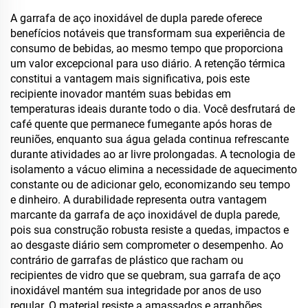
Alça, Caneca de Viagem
para Café, Conjunto
A garrafa de aço inoxidável de dupla parede oferece
Presente para Escritório
benefícios notáveis que transformam sua experiência de
consumo de bebidas, ao mesmo tempo que proporciona
um valor excepcional para uso diário. A retenção térmica
constitui a vantagem mais significativa, pois este
recipiente inovador mantém suas bebidas em
temperaturas ideais durante todo o dia. Você desfrutará de
café quente que permanece fumegante após horas de
reuniões, enquanto sua água gelada continua refrescante
durante atividades ao ar livre prolongadas. A tecnologia de
isolamento a vácuo elimina a necessidade de aquecimento
constante ou de adicionar gelo, economizando seu tempo
e dinheiro. A durabilidade representa outra vantagem
marcante da garrafa de aço inoxidável de dupla parede,
pois sua construção robusta resiste a quedas, impactos e
ao desgaste diário sem comprometer o desempenho. Ao
contrário de garrafas de plástico que racham ou
recipientes de vidro que se quebram, sua garrafa de aço
inoxidável mantém sua integridade por anos de uso
regular. O material resiste a amassados e arranhões,