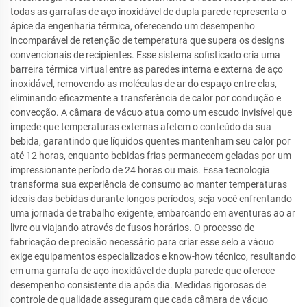
todas as garrafas de aço inoxidável de dupla parede representa o
ápice da engenharia térmica, oferecendo um desempenho
incomparável de retenção de temperatura que supera os designs
convencionais de recipientes. Esse sistema sofisticado cria uma
barreira térmica virtual entre as paredes interna e externa de aço
inoxidável, removendo as moléculas de ar do espaço entre elas,
eliminando eficazmente a transferência de calor por condução e
convecção. A câmara de vácuo atua como um escudo invisível que
impede que temperaturas externas afetem o conteúdo da sua
bebida, garantindo que líquidos quentes mantenham seu calor por
até 12 horas, enquanto bebidas frias permanecem geladas por um
impressionante período de 24 horas ou mais. Essa tecnologia
transforma sua experiência de consumo ao manter temperaturas
ideais das bebidas durante longos períodos, seja você enfrentando
uma jornada de trabalho exigente, embarcando em aventuras ao ar
livre ou viajando através de fusos horários. O processo de
fabricação de precisão necessário para criar esse selo a vácuo
exige equipamentos especializados e know-how técnico, resultando
em uma garrafa de aço inoxidável de dupla parede que oferece
desempenho consistente dia após dia. Medidas rigorosas de
controle de qualidade asseguram que cada câmara de vácuo