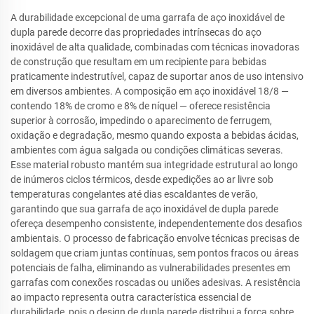
A durabilidade excepcional de uma garrafa de aço inoxidável de
dupla parede decorre das propriedades intrínsecas do aço
inoxidável de alta qualidade, combinadas com técnicas inovadoras
de construção que resultam em um recipiente para bebidas
praticamente indestrutível, capaz de suportar anos de uso intensivo
em diversos ambientes. A composição em aço inoxidável 18/8 —
contendo 18% de cromo e 8% de níquel — oferece resistência
superior à corrosão, impedindo o aparecimento de ferrugem,
oxidação e degradação, mesmo quando exposta a bebidas ácidas,
ambientes com água salgada ou condições climáticas severas.
Esse material robusto mantém sua integridade estrutural ao longo
de inúmeros ciclos térmicos, desde expedições ao ar livre sob
temperaturas congelantes até dias escaldantes de verão,
garantindo que sua garrafa de aço inoxidável de dupla parede
ofereça desempenho consistente, independentemente dos desafios
ambientais. O processo de fabricação envolve técnicas precisas de
soldagem que criam juntas contínuas, sem pontos fracos ou áreas
potenciais de falha, eliminando as vulnerabilidades presentes em
garrafas com conexões roscadas ou uniões adesivas. A resistência
ao impacto representa outra característica essencial de
durabilidade, pois o design de dupla parede distribui a força sobre