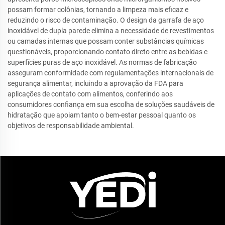
possam formar colônias, tornando a limpeza mais eficaz e
reduzindo o risco de contaminação. O design da garrafa de aço
inoxidável de dupla parede elimina a necessidade de revestimentos
ou camadas internas que possam conter substâncias químicas
questionáveis, proporcionando contato direto entre as bebidas e
superfícies puras de aço inoxidável. As normas de fabricação
asseguram conformidade com regulamentações internacionais de
segurança alimentar, incluindo a aprovação da FDA para
aplicações de contato com alimentos, conferindo aos
consumidores confiança em sua escolha de soluções saudáveis de
hidratação que apoiam tanto o bem-estar pessoal quanto os
objetivos de responsabilidade ambiental.