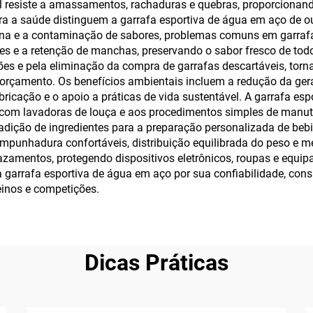
el resiste a amassamentos, rachaduras e quebras, proporcionando
a saúde distinguem a garrafa esportiva de água em aço de outro
na e a contaminação de sabores, problemas comuns em garrafas
s e a retenção de manchas, preservando o sabor fresco de todos
ções e pela eliminação da compra de garrafas descartáveis, to
rçamento. Os benefícios ambientais incluem a redução da gera
icação e o apoio a práticas de vida sustentável. A garrafa es
e com lavadoras de louça e aos procedimentos simples de manut
 adição de ingredientes para a preparação personalizada de be
 empunhadura confortáveis, distribuição equilibrada do peso e 
amentos, protegendo dispositivos eletrônicos, roupas e equip
a garrafa esportiva de água em aço por sua confiabilidade, con
einos e competições.
Dicas Práticas