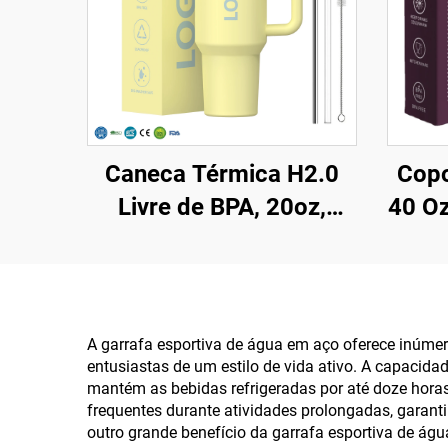
Caneca Térmica H2.0
Copo
Livre de BPA, 20oz,
40 O
30oz, 40oz, com Alça e
Canudo, Tampa com 3
In
Posições para Viagem,
Pat
Copo de Aço Inoxidável
Cane
A garrafa esportiva de água em aço oferece inúme
entusiastas de um estilo de vida ativo. A capacida
Isolado
Café,
mantém as bebidas refrigeradas por até doze hora
frequentes durante atividades prolongadas, garanti
outro grande benefício da garrafa esportiva de ág