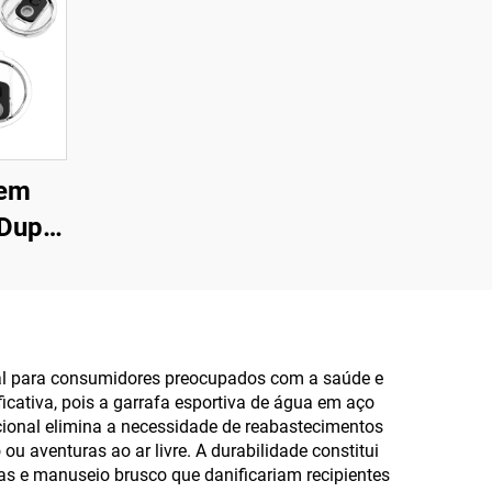
gem
 Dupla
o
de
20oz
ço
ial para consumidores preocupados com a saúde e
icativa, pois a garrafa esportiva de água em aço
cional elimina a necessidade de reabastecimentos
u aventuras ao ar livre. A durabilidade constitui
das e manuseio brusco que danificariam recipientes