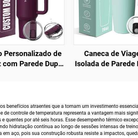
 Personalizado de
Caneca de Via
z com Parede Dupla
Isolada de Parede
Isolada em Aço
com Logotip
oxidável e Tampa
Personalizado 
enteada com Alça,
Fábrica e Tampa 
ca de Viagem para
Canecas de A
ros benefícios atraentes que a tornam um investimento essenc
de de controle de temperatura representa a vantagem mais signif
 Conjunto Presente
Inoxidável
s e quentes por até seis horas. Esse desempenho térmico excep
para Escritório
ndo hidratação contínua ao longo de sessões intensas de treino o
ua em aço, pois sua construção robusta resiste a impactos, que