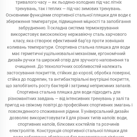
тривалого часу — як льодяно-холодних під час літніх
тренувань, так і теплих — під час зимових тренувань.
Основними функціями спортивної стальної пляшки для води є
збереження температури, підвищення міцності та запобігання
забрудненню. Її складна система термокерування
використовує високоякісну нержавіючу сталь харчового
класу, яка створює ефективний бар’єр проти зовнішніх
коливань температури. Спортивна стальна пляшка для води
має герметичні ущільнювальні механізми, ергономічний
дизайн ручки та широкий отвір для зручного наповнення та
очищення. До технологічних особливостей належать
застосування покриттів, стійких до корозії, обробка поверхні,
стійка до подряпин, та антибактеріальні внутрішні покриття,
що запобігають росту бактерій і затримці неприємних запахів.
Спортивна стальна пляшка для води підходить для
різноманітних завдань — від інтенсивних тренувань у залі та
пригод на свіжому повітрі до професійних спортивних змагань і
повсякденного споживання рідини. Її універсальний дизайн
дозволяє використовувати її для різних типів напоїв: води,
спортивних напоїв, білкових коктейлів та розчинів
електролітів. Конструкція спортивної стальної пляшки для