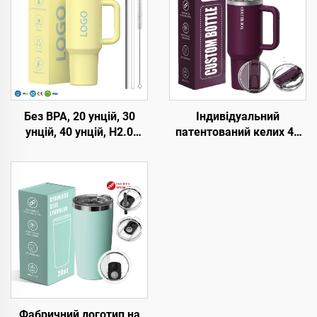
Без BPA, 20 унцій, 30
Індивідуальний
унцій, 40 унцій, H2.0
патентований келих 40
кружка-термос з ручкою
унцій з подвійною
та соломинкою, кришка
стінкою з нержавіючої
з 3 положеннями,
сталі з кришкою, з
подорожній утеплений
ручкою, подорожній
стакан з нержавіючої
кавовий келих для офісу,
сталі
набір-подарунок
Фабричний логотип на