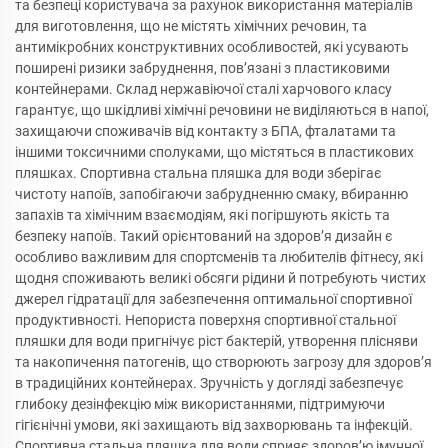
та безпеці користувача за рахунок використання матеріалів
для виготовлення, що не містять хімічних речовин, та
антимікробних конструктивних особливостей, які усувають
поширені ризики забруднення, пов’язані з пластиковими
контейнерами. Склад нержавіючої сталі харчового класу
гарантує, що шкідливі хімічні речовини не виділяються в напої,
захищаючи споживачів від контакту з БПА, фталатами та
іншими токсичними сполуками, що містяться в пластикових
пляшках. Спортивна стальна пляшка для води зберігає
чистоту напоїв, запобігаючи забрудненню смаку, вбиранню
запахів та хімічним взаємодіям, які погіршують якість та
безпеку напоїв. Такий орієнтований на здоров’я дизайн є
особливо важливим для спортсменів та любителів фітнесу, які
щодня споживають великі обсяги рідини й потребують чистих
джерел гідратації для забезпечення оптимальної спортивної
продуктивності. Непориста поверхня спортивної стальної
пляшки для води пригнічує ріст бактерій, утворення плісняви
та накопичення патогенів, що створюють загрозу для здоров’я
в традиційних контейнерах. Зручність у догляді забезпечує
глибоку дезінфекцію між використаннями, підтримуючи
гігієнічні умови, які захищають від захворювань та інфекцій.
Спортивна стальна пляшка для води сприяє здоров’ю імунної