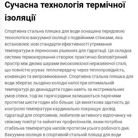
Сучасна технологія термічної
ізоляції
Спортивна стальна пляшка для води оснащена передовою
технологією вакуумної ізоляції з подвійними стінками, яка
встановлює нові стандарти ефективності утримання
температури в переносних рішеннях для гідратації. Ця складна
система термокерування створює практично безповітряний
простір між двома шарами високоякісної нержавіючої сталі,
що повністю усуває теплопередачу через теплопровідність,
конвекцію та випромінювання. Спортивна стальна пляшка для
води зберігає льодяно-холодні напої при оптимальній
температурі до дванадцяти годин навіть за екстремальних
умов спеки, тоді як гарячі рідини залишаються парячими
протягом шести годин або більше. Ця виняткова здатність до
контролю температури кардинально покращує досвід
гідратації для спортсменів, любителів активного відпочинку на
свіжому повітрі та зайнятих професіоналів, яким потрібна
стабільна температура напоїв протягом усього робочого дня.
Вакуумна ізоляція в спортивній стальній пляшці для води