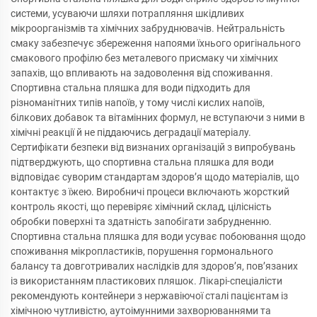
системи, усуваючи шляхи потрапляння шкідливих
мікроорганізмів та хімічних забруднювачів. Нейтральність
смаку забезпечує збереження напоями їхнього оригінального
смакового профілю без металевого присмаку чи хімічних
запахів, що впливають на задоволення від споживання.
Спортивна стальна пляшка для води підходить для
різноманітних типів напоїв, у тому числі кислих напоїв,
білкових добавок та вітамінних формул, не вступаючи з ними в
хімічні реакції й не піддаючись деградації матеріалу.
Сертифікати безпеки від визнаних організацій з випробувань
підтверджують, що спортивна стальна пляшка для води
відповідає суворим стандартам здоров’я щодо матеріалів, що
контактує з їжею. Виробничі процеси включають жорсткий
контроль якості, що перевіряє хімічний склад, цілісність
обробки поверхні та здатність запобігати забрудненню.
Спортивна стальна пляшка для води усуває побоювання щодо
споживання мікропластиків, порушення гормонального
балансу та довготривалих наслідків для здоров’я, пов’язаних
із використанням пластикових пляшок. Лікарі-спеціалісти
рекомендують контейнери з нержавіючої сталі пацієнтам із
хімічною чутливістю, аутоімунними захворюваннями та