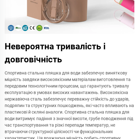
Невероятна тривалість і
довговічність
Спортивна стальна пляшка для води забезпечує виняткову
міцність завдяки високоякісним матеріалам виготовлення та
передовим технологічним процесам, що гарантують тривалу
експлуатацію в умовах високих навантажень. Високоякісна
нержавіюча сталь забезпечує переважну стійкість до ударів,
подряпин та структурних пошкоджень, які часто впливають на
пластикові й скляні аналоги. Спортивна стальна пляшка для
води витримує падіння з значної висоти, грубе поводження під
час транспортування та різкі перепади температур, не
втрачаючи структурної цілісності чи функціональних
характеристик. Ця вражаюча міцність робить спортивну