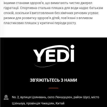
іншими станами здоров’я, що вимагають чистих джерел
гідратації. Спортивна стальна пляшка для води надає батькам
спокій, оскільки її виготовлення без хімічних речовин усуває
ризики для розвитку здоров’я дітей, пов’язані з впливом
пластикових пляшок у критичні періоди росту.
ЗВ’ЯЖІТЬТЕСЬ З НАМИ
No. 2, вулиця Цзянвань, село Леншуцзєн, район Шусі, місто
Цзіньхуа, провінція Чжецзян, Китай