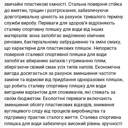
звичайні пластикові ємності. Стальна поверхня стійка
до вмятин, тріщин і розтріскання, забезпечуючи
довготривальну цінність за рахунок тривалого терміну
служби виробу. Переваги для здоров’я відрізняють
сталеву спортивну пляшку для води від інших
матеріалів: вона запобігає виділенню хімічних
речовин, бактеріальному забрудненню та зміні смаку,
що характерне для пластикових пляшок. Непориста
поверхня сталевої спортивної пляшки для води
запобігає вбиранию запахів і утриманню плям,
зберігаючи свіжий смак усіх типів напоїв. Економічна
вигода досягається за рахунок зменшення частоти
заміни та відмови від придбання одноразових пляшок,
що робить сталеву спортивну пляшку для води
вигідним варіантом для споживачів, які стежать за
своїм бюджетом. Екологічні переваги включають
зменшення обсягу пластикових відходів, зниження
вуглецевого сліду від процесів виробництва та
підтримку практик сталого життя. Сталева спортивна
пляшка для води забезпечує високий рівень зручності