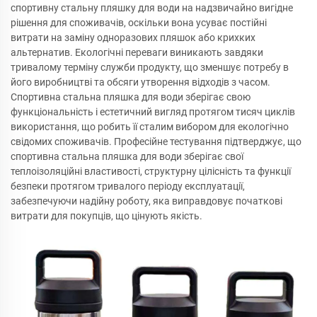
спортивну стальну пляшку для води на надзвичайно вигідне
рішення для споживачів, оскільки вона усуває постійні
витрати на заміну одноразових пляшок або крихких
альтернатив. Екологічні переваги виникають завдяки
тривалому терміну служби продукту, що зменшує потребу в
його виробництві та обсяги утворення відходів з часом.
Спортивна стальна пляшка для води зберігає свою
функціональність і естетичний вигляд протягом тисяч циклів
використання, що робить її сталим вибором для екологічно
свідомих споживачів. Професійне тестування підтверджує, що
спортивна стальна пляшка для води зберігає свої
теплоізоляційні властивості, структурну цілісність та функції
безпеки протягом тривалого періоду експлуатації,
забезпечуючи надійну роботу, яка виправдовує початкові
витрати для покупців, що цінують якість.