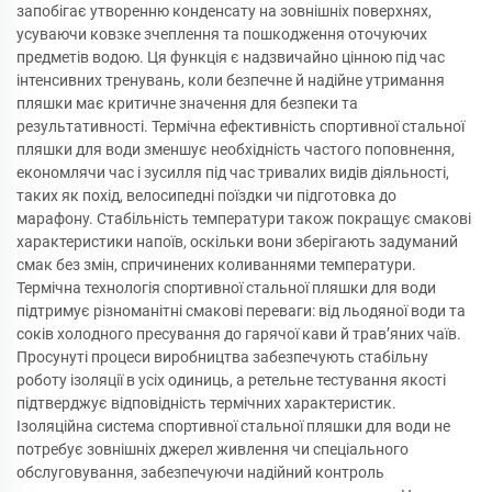
запобігає утворенню конденсату на зовнішніх поверхнях,
усуваючи ковзке зчеплення та пошкодження оточуючих
предметів водою. Ця функція є надзвичайно цінною під час
інтенсивних тренувань, коли безпечне й надійне утримання
пляшки має критичне значення для безпеки та
результативності. Термічна ефективність спортивної стальної
пляшки для води зменшує необхідність частого поповнення,
економлячи час і зусилля під час тривалих видів діяльності,
таких як похід, велосипедні поїздки чи підготовка до
марафону. Стабільність температури також покращує смакові
характеристики напоїв, оскільки вони зберігають задуманий
смак без змін, спричинених коливаннями температури.
Термічна технологія спортивної стальної пляшки для води
підтримує різноманітні смакові переваги: від льодяної води та
соків холодного пресування до гарячої кави й трав’яних чаїв.
Просунуті процеси виробництва забезпечують стабільну
роботу ізоляції в усіх одиниць, а ретельне тестування якості
підтверджує відповідність термічних характеристик.
Ізоляційна система спортивної стальної пляшки для води не
потребує зовнішніх джерел живлення чи спеціального
обслуговування, забезпечуючи надійний контроль