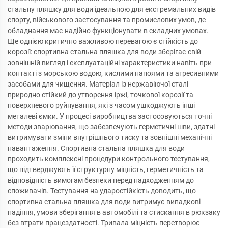
стальну пляшку для води ідеальною для екстремальних видів
спорту, військового застосування та промислових умов, де
обладнання має надійно функціонувати в складних умовах.
Ще однією критично важливою перевагою є стійкість до
корозії: спортивна стальна пляшка для води зберігає свій
зовнішній вигляд і експлуатаційні характеристики навіть при
контакті з морською водою, кислими напоями та агресивними
засобами для чищення. Матеріал із нержавіючої сталі
природно стійкий до утворення іржі, точкової корозії та
поверхневого руйнування, які з часом ушкоджують інші
металеві ємки. У процесі виробництва застосовуються точні
методи зварювання, що забезпечують герметичні шви, здатні
витримувати зміни внутрішнього тиску та зовнішні механічні
навантаження. Спортивна стальна пляшка для води
проходить комплексні процедури контрольного тестування,
що підтверджують її структурну міцність, герметичність та
відповідність вимогам безпеки перед надходженням до
споживачів. Тестування на ударостійкість доводить, що
спортивна стальна пляшка для води витримує випадкові
падіння, умови зберігання в автомобілі та стискання в рюкзаку
без втрати працездатності. Тривала міцність перетворює