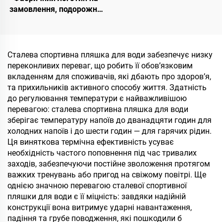
замовлення, подорожня
кавова кружка з
подвійним утепленням із
кришкою, 20 унцій, чаші-
тремблери з
Сталева спортивна пляшка для води забезпечує низку
нержавіючої сталі
переконливих переваг, що робить її обов’язковим
вкладенням для споживачів, які дбають про здоров’я,
та прихильників активного способу життя. Здатність
до регулювання температури є найважливішою
перевагою: сталева спортивна пляшка для води
зберігає температуру напоїв до дванадцяти годин для
холодних напоїв і до шести годин — для гарячих рідин.
Ця виняткова термічна ефективність усуває
необхідність частого поповнення під час тривалих
заходів, забезпечуючи постійне зволоження протягом
важких тренувань або пригод на свіжому повітрі. Ще
однією значною перевагою сталевої спортивної
пляшки для води є її міцність: завдяки надійній
конструкції вона витримує ударні навантаження,
падіння та грубе поводження, які пошкодили б