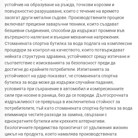
устойчив на образуване на ръжда, точкови корозии и
повърхностно разрушаване, които с течение на времето
засягат други метални съдове. Производствените процеси
включват прецизни заваръчни техники, които създават
безшевни съединения, способни да издържат промени във
вътрешното налягане и външни механични напрежения.
Стоманената спортна бутилка за вода подлага на комплексни
процедури за контрол на качеството, които потвърждават
нейната структурна здравина, устойчивост срещу изтичане и
съответствие с изискванията за безопасност преди да
достигне до крайните потребители. Изпитанията за
устойчивост на удар показват, че стоманената спортна
бутилка за вода може да издържи случайни падания,
условията при съхранение в автомобил и компресионните
сили при носене в раница, без да се повреди. Дългосрочната
издръжливост се превръща в изключителна стойност за
потребителите, тъй като стоманената спортна бутилка за вода
елиминира честите разходи за замяна, свързани с
еднократните бутилки или крехките алтернативи.
Екологичните предимства произтичат от удължения жизнен
цикъл на продукта, което намалява производствената