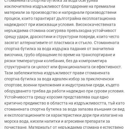
Стоманената спортна бутилка за вода осигурява
изключителна издръжливост благодарение на премиални
материали за производство и напреднали производствени
процеси, които гарантират дълготрайна експлоатационна
надеждност при изискващи условия. Висококачествената
неръждаема стомана осигурява превъзходна устойчивост
срещу удари, драскотини и структурни повреди, които често
засягат алтернативите от пластмаса и стъкло. Стоманената
спортна бутилка за вода издържа падания от значителна
височина, грубо обращение по време на транспортиране и
рязки температурни колебания, без да компрометира
структурната си цялост или функционалната си ефективност.
Тази забележителна издръжливост прави стоманената
спортна бутилка за вода идеален избор за приключенски
спортове, военни приложения и индустриални среди, където
оборудването трябва да работи надеждно при сурови условия.
Устойчивостта срещу корозия представлява още едно
критично предимство в областта на издръжливостта, тъй като
стоманената спортна бутилка за вода запазва външния си вид
и експлоатационните си характеристики дори при излагане на
морска вода, кисели напитки и агресивни препарати за
почистване. Материалът от неръждаема стомана е естествено