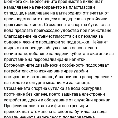
бюджета си. Екологичните предимства включват
намаляване на генерирането на пластмасови
отпадъци, намаляване на въглеродния отпечатък от
производствените процеси и подкрепа за устойчиви
практики на живот. Стоманената спортна бутилка за
вода предлага превъзходно удобство при почистване
благодарение на съвместимостта си с пералня за
съдове и лесните процедури за поддръжка. Нейният
широко отворен дизайн улеснява основателно
почистване, добавяне на ледени кубчета и съставки за
приготвяне на персонализирани напитки.
Ергономичните дизайнерски особености подобряват
потребителското изживяване чрез удобни
повърхности за хващане, балансирано разпределение
на теглото и сигурни механизми за капаци.
Стоманената спортна бутилка за вода осигурява
протичане без капене, което защитава електронни
устройства, дрехи и оборудване от случайни проливи.
Професионални атлети и фитнес треньори
препоръчват стоманената спортна бутилка за вода
поради нейната надеждност, последователна