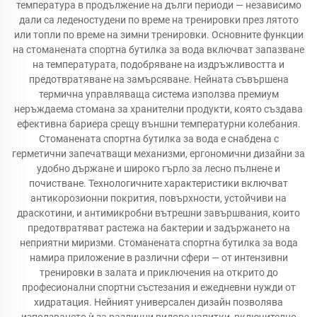
температура в продължение на дълги периоди — независимо
дали са леденостудени по време на тренировки през лятото
или топли по време на зимни тренировки. Основните функции
на стоманената спортна бутилка за вода включват запазване
на температурата, подобряване на издръжливостта и
предотвратяване на замърсяване. Нейната съвършена
термична управляваща система използва премиум
неръждаема стомана за хранителни продукти, която създава
ефективна бариера срещу външни температурни колебания.
Стоманената спортна бутилка за вода е снабдена с
герметични запечатващи механизми, ергономични дизайни за
удобно държане и широко гърло за лесно пълнене и
почистване. Технологичните характеристики включват
антикорозионни покрития, повърхности, устойчиви на
драскотини, и антимикробни вътрешни завършвания, които
предотвратяват растежа на бактерии и задържането на
неприятни миризми. Стоманената спортна бутилка за вода
намира приложение в различни сфери — от интензивни
тренировки в залата и приключения на открито до
професионални спортни състезания и ежедневни нужди от
хидратация. Нейният универсален дизайн позволява