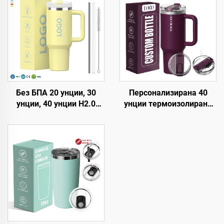
Без БПА 20 унции, 30
Персонализирана 40
унции, 40 унции H2.0
унции термоизолирана
чаша-термос с дръжка и
двустенна чаша от
сламка, капак с 3
неръждаема стомана с
позиции за пътуване,
патентован капак и
термоизолирана чаша от
дръжка, пътуваща кафе
неръждаема стомана
чаша за офис, комплект
за подарък