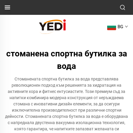
BG
стоманена спортна бутилка за
вода
Стоманената спортна бутилка за вода представлява
революционен подход към решенията за хидратация на
активните хора и фитнес ентусиастите. Този премиум съд за
напитки комбинира модерна конструкция от неръждаема
стомана с иновативни дизайн елементи, за да осигури
изключителна производителност при различни спортни
дейности. Стоманената спортна бутилка за вода е оборудвана
с напреднала двустенна вакуумна изолационна технология,
която гарантира, че напитките запазват желаната си