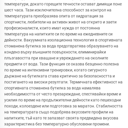
температури, докато горещите течности остават димящи поне
шест часа. Тази изключителна способност за контрол на
температурата преобразява опита от хидратация за
спортнисти, любители на активен живот на открито и заети
професионалисти, които имат нужда от постоянна
температура на напитките си по време на ежедневните си
дейности. Вакуумната изолационна технология в спортивната
стоманена бутилка за вода предотвратява образуването на
конденз върху външните повърхности, елиминирайки
плъзгавостта при хващане и увреждането на околните
предмети от вода. Тази функция се оказва безценно полезна
по време на интензивни тренировки, когато сигурното
държане на бутилката става критично за безопасността и
постигането на високи резултати. Термичната ефективност на
спортивната стоманена бутилка за вода намалява
необходимостта от често презареждане, спестявайки време и
усилия по време на продължителни дейности като пешеходни
походи, колоездене или подготовка за маратон. Стабилността
на температурата също подобрява вкусовите профили на
напитките, тъй като те запазват своята предвидена вкусова
характеристика без температурно обусловени промени.