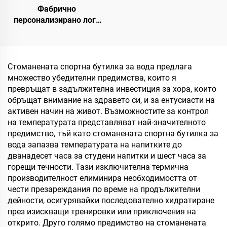
Фабрично
персонализирано лого
двойна стена
термоизолирана
пътуваща кафе чаша с
капак 20oz неръждаема
Стоманената спортна бутилка за вода предлага
стомана термоси чаша
множество убедителни предимства, които я
превръщат в задължителна инвестиция за хора, които
обръщат внимание на здравето си, и за ентусиасти на
активен начин на живот. Възможностите за контрол
на температурата представляват най-значителното
предимство, тъй като стоманената спортна бутилка за
вода запазва температурата на напитките до
дванадесет часа за студени напитки и шест часа за
горещи течности. Тази изключителна термична
производителност елиминира необходимостта от
чести презареждания по време на продължителни
дейности, осигурявайки последователно хидратиране
през изискващи тренировки или приключения на
открито. Друго голямо предимство на стоманената