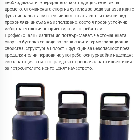
необходимост и генерирането на отпадъци с течение на
времето. Стоманената спортна бутилка за вода запазва както
функционалната си ефективност, така и естетичния си вид
през хиляди цикъла на използване, което я прави устойчив
избор за екологично ориентирани потребители.
Професионални изпитания потвърждават, че стоманената
спортна бутилка за вода запазва своите термоизолационни
свойства, структурна цялост и функции за безопасност през
продължителни периоди на употреба, осигурявайки надеждна
експлоатация, която оправдава първоначалната инвестиция
за потребителите, които ценят качеството.