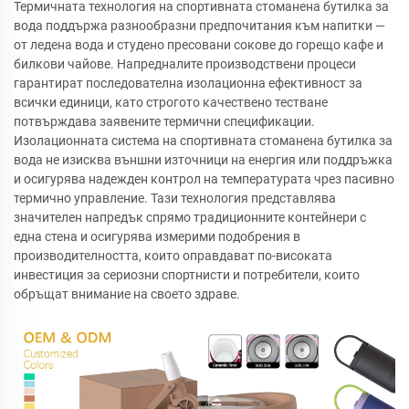
Термичната технология на спортивната стоманена бутилка за
вода поддържа разнообразни предпочитания към напитки —
от ледена вода и студено пресовани сокове до горещо кафе и
билкови чайове. Напредналите производствени процеси
гарантират последователна изолационна ефективност за
всички единици, като строгото качествено тестване
потвърждава заявените термични спецификации.
Изолационната система на спортивната стоманена бутилка за
вода не изисква външни източници на енергия или поддръжка
и осигурява надежден контрол на температурата чрез пасивно
термично управление. Тази технология представлява
значителен напредък спрямо традиционните контейнери с
една стена и осигурява измерими подобрения в
производителността, които оправдават по-високата
инвестиция за сериозни спортнисти и потребители, които
обръщат внимание на своето здраве.