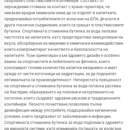
свързани с пластмасовите контейнери. Съставът от
неръждаема стомана за контакт с храни гарантира, че
никакви вредни химикали няма да се отделят в напитките,
предпазвайки потребителите от излагане на БПА, фталати и
други токсични съединения, които се срещат в пластмасовите
бутилки. Спортивната стоманена бутилка за вода запазва
чистотата на напитките, като предотвратява замърсяване на
вкуса, абсорбиране на миризми и химически взаимодействия,
които компрометират качеството и безопасността на
напитките. Този ориентиран към здравето дизайн е особено
важен за спортнистите и любителите на фитнеса, които
консумират големи количества напитки ежедневно и имат
нужда от чисти източници на хидратация, за да подкрепят
оптималната си производителност. Непорестата повърхност
на спортивната стоманена бутилка за вода потиска растежа
на бактерии, образуването на плесени и натрупването на
патогени, които създават здравни рискове в традиционните
контейнери. Лесното почистване позволява пълна
дезинфекция между употребите, поддържайки хигиенични
условия, които предпазват от заболявания и инфекции.
Спортивната стоманена бутилка за вода подпомага здравето
на имунната система, като елиминира пътищата за излагане