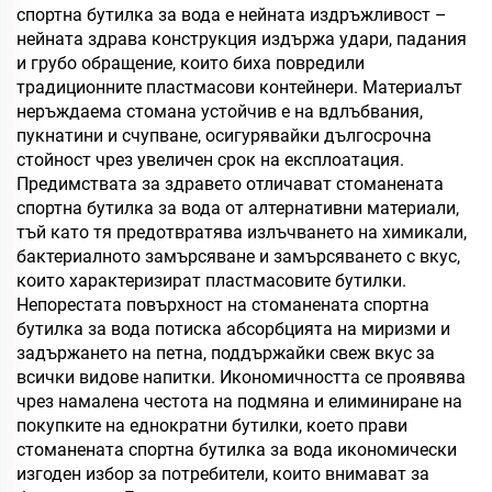
спортна бутилка за вода е нейната издръжливост –
нейната здрава конструкция издържа удари, падания
и грубо обращение, които биха повредили
традиционните пластмасови контейнери. Материалът
неръждаема стомана устойчив е на вдлъбвания,
пукнатини и счупване, осигурявайки дългосрочна
стойност чрез увеличен срок на експлоатация.
Предимствата за здравето отличават стоманената
спортна бутилка за вода от алтернативни материали,
тъй като тя предотвратява излъчването на химикали,
бактериалното замърсяване и замърсяването с вкус,
които характеризират пластмасовите бутилки.
Непорестата повърхност на стоманената спортна
бутилка за вода потиска абсорбцията на миризми и
задържането на петна, поддържайки свеж вкус за
всички видове напитки. Икономичността се проявява
чрез намалена честота на подмяна и елиминиране на
покупките на еднократни бутилки, което прави
стоманената спортна бутилка за вода икономически
изгоден избор за потребители, които внимават за