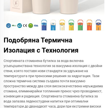
Подобряна Термична
Изолация с Технология
Спортивната стоманена бутилка за вода включва
усъвършенствана технология за вакуумна изолация с двойни
стени, която поставя нови стандарти за удръжане на
температурата при преносими решения за хидратация. Тази
сложна термична система създава почти вакуумно
пространство между два слоя висококачествена неръждаема
стомана, елиминирайки топлинния пренос чрез проводимост,
конвекция и радиация. Спортивната стоманена бутилка за
вода запазва леденостудени напитки при оптимални
температури до дванадесет часа, дори при екстремни високи