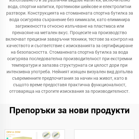
използването ѝ за различни видове напитки, включително
вода, спортни напитки, протеинови шейкове и електролитни
разтвори. Конструкцията на стоманената спортна бутилка за
вода осигурява съхранение без химикали, като елиминира
загрижеността относно излъчване на пластмаса или
пренасяне на метален вкус. Процесите на производство
включват прецизни заваръчни техники, тестове за контрол на
качеството и съответствие с изискванията за сертифициране
на безопасността. Стоманената спортна бутилка за вода
осигурява последователна производителност при екстремни
температури и запазва структурната си цялост дори при
интензивна употреба. Нейният изящен визуален вид допълва
съвременните предпочитания за начин на живот, като в
същото време предоставя практична функционалност,
отговаряща на строгите изисквания за производителност.
Препоръки за нови продукти