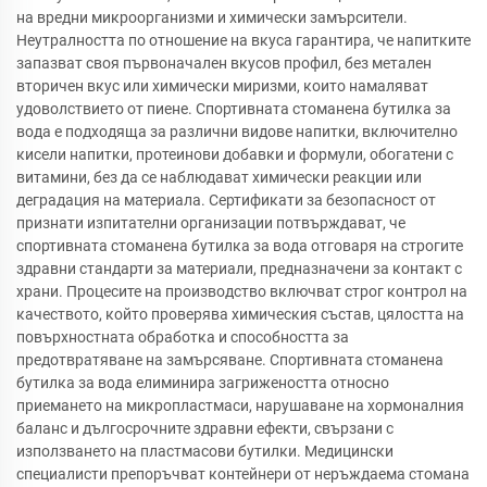
на вредни микроорганизми и химически замърсители.
Неутралността по отношение на вкуса гарантира, че напитките
запазват своя първоначален вкусов профил, без метален
вторичен вкус или химически миризми, които намаляват
удоволствието от пиене. Спортивната стоманена бутилка за
вода е подходяща за различни видове напитки, включително
кисели напитки, протеинови добавки и формули, обогатени с
витамини, без да се наблюдават химически реакции или
деградация на материала. Сертификати за безопасност от
признати изпитателни организации потвърждават, че
спортивната стоманена бутилка за вода отговаря на строгите
здравни стандарти за материали, предназначени за контакт с
храни. Процесите на производство включват строг контрол на
качеството, който проверява химическия състав, цялостта на
повърхностната обработка и способността за
предотвратяване на замърсяване. Спортивната стоманена
бутилка за вода елиминира загрижеността относно
приемането на микропластмаси, нарушаване на хормоналния
баланс и дългосрочните здравни ефекти, свързани с
използването на пластмасови бутилки. Медицински
специалисти препоръчват контейнери от неръждаема стомана