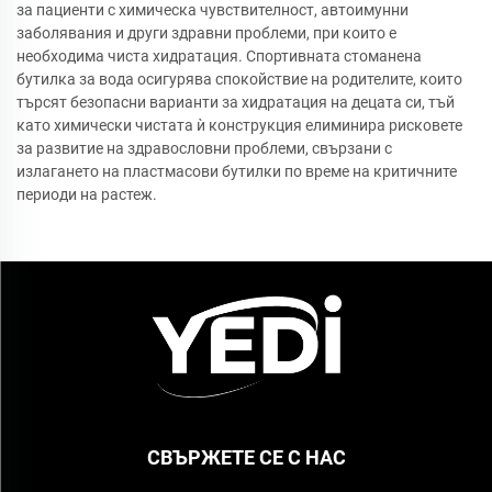
за пациенти с химическа чувствителност, автоимунни
заболявания и други здравни проблеми, при които е
необходима чиста хидратация. Спортивната стоманена
бутилка за вода осигурява спокойствие на родителите, които
търсят безопасни варианти за хидратация на децата си, тъй
като химически чистата ѝ конструкция елиминира рисковете
за развитие на здравословни проблеми, свързани с
излагането на пластмасови бутилки по време на критичните
периоди на растеж.
СВЪРЖЕТЕ СЕ С НАС