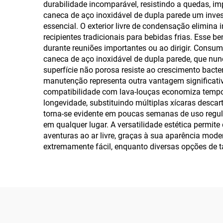
durabilidade incomparável, resistindo a quedas, imp
isolamento a vácuo e
caneca de aço inoxidável de dupla parede um invest
alça
essencial. O exterior livre de condensação elimin
recipientes tradicionais para bebidas frias. Esse 
durante reuniões importantes ou ao dirigir. Consu
caneca de aço inoxidável de dupla parede, que nun
superfície não porosa resiste ao crescimento bacte
manutenção representa outra vantagem significativ
compatibilidade com lava-louças economiza tempo e
longevidade, substituindo múltiplas xícaras descar
torna-se evidente em poucas semanas de uso regula
em qualquer lugar. A versatilidade estética permit
aventuras ao ar livre, graças à sua aparência mode
extremamente fácil, enquanto diversas opções de 