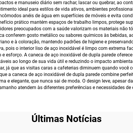
actos e manuseio diário sem rachar, lascar ou quebrar, ao contr
imento ideal para estilos de vida ativos, ambientes profissiona
a incômodos anéis de água em superfícies de móveis e evita co
benefício prático mantém espaços de trabalho limpos, protege s
midores preocupados com a saúde valorizam os materiais não tóx
ca conferem gosto metálico ou sabores químicos às bebidas, ao 
riano e à coloração, mantendo padrões de higiene e preservando 
a, pois o interior liso de aço inoxidável é limpo com extrema 
 esforço. A caneca de aço inoxidável de dupla parede oferece 
táveis ao longo de sua vida útil e reduzindo o impacto ambienta
r, já que as visitas caras a cafeterias diminuem quando você 
e que a caneca de aço inoxidável de dupla parede combine perfe
rna e elegante, que nunca sai de moda. O design leve, apesar da
tamanho atendem às diferentes preferências e necessidades de
Últimas Notícias