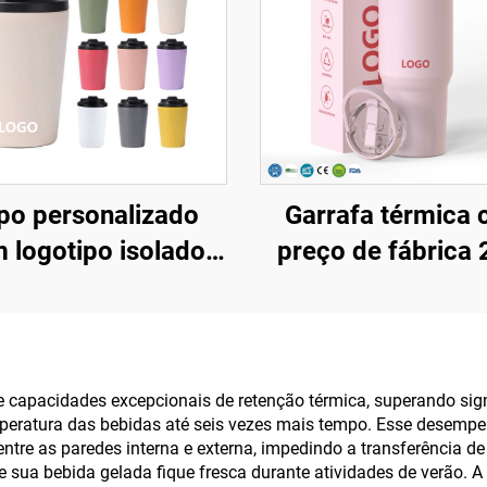
po personalizado
Garrafa térmica
 logotipo isolado
preço de fábrica 
 12oz 16oz em aço
32oz 40oz com al
oxidável, xícaras
tampa com canu
áteis para café com
copo isolado, reutil
la parede e vácuo,
em aço inoxidáv
 capacidades excepcionais de retenção térmica, superando signi
mperatura das bebidas até seis vezes mais tempo. Esse desempe
 tampa à prova de
garrafa para subl
entre as paredes interna e externa, impedindo a transferência d
vazamentos
 sua bebida gelada fique fresca durante atividades de verão. 