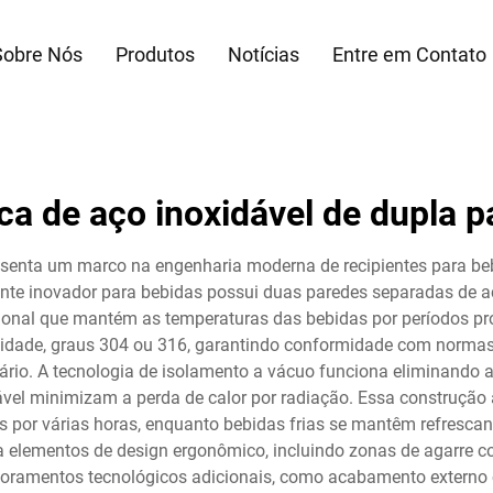
Sobre Nós
Produtos
Notícias
Entre em Contato
ca de aço inoxidável de dupla p
esenta um marco na engenharia moderna de recipientes para be
iente inovador para bebidas possui duas paredes separadas de a
ional que mantém as temperaturas das bebidas por períodos pr
alidade, graus 304 ou 316, garantindo conformidade com normas 
iário. A tecnologia de isolamento a vácuo funciona eliminando 
ável minimizam a perda de calor por radiação. Essa construçã
por várias horas, enquanto bebidas frias se mantêm refrescan
a elementos de design ergonômico, incluindo zonas de agarre co
oramentos tecnológicos adicionais, como acabamento externo 