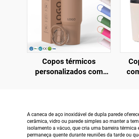
Copos térmicos
Co
personalizados com
com
logo 20oz, 24oz, 32oz,
8oz
40oz, com tampa flip e
in
canudo, copo portátil
port
para viagem, copo
dup
A caneca de aço inoxidável de dupla parede oferece
cerâmica, vidro ou parede simples ao manter a te
térmico de aço
com
isolamento a vácuo, que cria uma barreira térmica 
inoxidável com
permaneça quente durante reuniões da tarde ou que