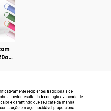
 com
20oz
ça e
do,
izável
el,
ficativamente recipientes tradicionais de
nho superior resulta da tecnologia avançada de
imação
e calor e garantindo que seu café da manhã
A construção em aço inoxidável proporciona