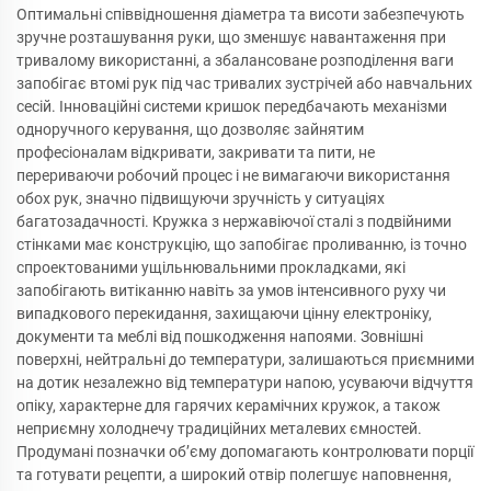
Оптимальні співвідношення діаметра та висоти забезпечують
зручне розташування руки, що зменшує навантаження при
тривалому використанні, а збалансоване розподілення ваги
запобігає втомі рук під час тривалих зустрічей або навчальних
сесій. Інноваційні системи кришок передбачають механізми
одноручного керування, що дозволяє зайнятим
професіоналам відкривати, закривати та пити, не
перериваючи робочий процес і не вимагаючи використання
обох рук, значно підвищуючи зручність у ситуаціях
багатозадачності. Кружка з нержавіючої сталі з подвійними
стінками має конструкцію, що запобігає проливанню, із точно
спроектованими ущільнювальними прокладками, які
запобігають витіканню навіть за умов інтенсивного руху чи
випадкового перекидання, захищаючи цінну електроніку,
документи та меблі від пошкодження напоями. Зовнішні
поверхні, нейтральні до температури, залишаються приємними
на дотик незалежно від температури напою, усуваючи відчуття
опіку, характерне для гарячих керамічних кружок, а також
неприємну холоднечу традиційних металевих ємностей.
Продумані позначки об’єму допомагають контролювати порції
та готувати рецепти, а широкий отвір полегшує наповнення,