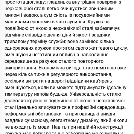
простота догляду: гладенька внутрішня поверхня з
нержавіючої сталі легко очищується звичайним
милом і водою, а сумісність із посудомийними
машинами економить час і зусилля. Кружка із
подвійною стінкою з нержавіючої сталі забезпечує
відмінне співвідношення ціни й якості завдяки
тривалому терміну служби: вона замінює кілька
одноразових кружок протягом свого життєвого циклу,
зменшуючи негативний вплив на навколишнє
середовище за рахунок сталого повторного
використання. Економічна вигода стає помітною вже
через кілька тижнів регулярного використання,
оскільки витрати на дорогі відвідини кав’ярень
зменшуються, коли ви можете підтримувати ідеальну
температуру напоїв будь-де. Універсальність стилю
дозволяє кружці із подвійною стінкою з нержавіючої
сталі ідеально вписуватися в професійні середовища,
неформальні обстановки та пригодницькі виїзди
завдяки сучасному, елегантному дизайну, який ніколи
не виходить із моди. Навіть при надійній конструкції
кружка має легку вагу, що забезпечує максимальну