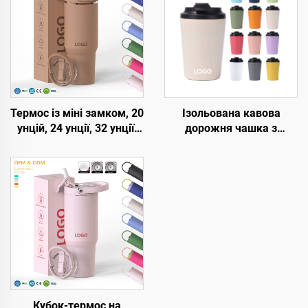
Термос із міні замком, 20
Ізольована кавова
унцій, 24 унції, 32 унції,
дорожня чашка з
40 унцій, зі зворотною
нержавіючої сталі з
соломинкою,
індивідуальним
портативний подорожній
логотипом, 8 унцій, 12
келих, вакуумно-
унцій, 16 унцій,
ізольований термос з
портативні вакуумні
ручкою
кружки з подвійними
стінками з герметичним
кришкою
Кубок-термос на