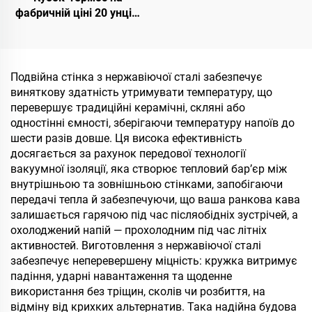
фабричній ціні 20 унцій,
32 унції, 40 унцій з
ручкою та кришкою з
трубочкою, ізольований
кубок, багаторазовий
Подвійна стінка з нержавіючої сталі забезпечує
термос з нержавіючої
виняткову здатність утримувати температуру, що
сталі для сублімації
перевершує традиційні керамічні, скляні або
одностінні ємності, зберігаючи температуру напоїв до
шести разів довше. Ця висока ефективність
досягається за рахунок передової технології
вакуумної ізоляції, яка створює тепловий бар’єр між
внутрішньою та зовнішньою стінками, запобігаючи
передачі тепла й забезпечуючи, що ваша ранкова кава
залишається гарячою під час післяобідніх зустрічей, а
охолоджений напій — прохолодним під час літніх
активностей. Виготовлення з нержавіючої сталі
забезпечує неперевершену міцність: кружка витримує
падіння, ударні навантаження та щоденне
використання без тріщин, сколів чи розбиття, на
відміну від крихких альтернатив. Така надійна будова