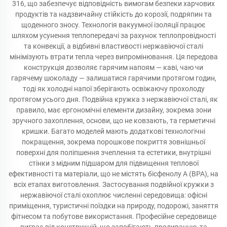
316, що забезпечує відповідність вимогам безпеки харчових
продуктів та надзвичайну стійкість до корозії, подряпин та
щоденного зносу. Технологія вакуумної ізоляції працює
шляхом усунення теплопередачі за рахунок теплопровідності
та конвекції, а відбивні властивості нержавіючої сталі
мінімізують втрати тепла через випромінювання. Ця передова
конструкція дозволяє гарячим напоям — каві, чаю чи
гарячему шоколаду — залишатися гарячими протягом годин,
тоді як холодні напої зберігають освіжаючу прохолоду
протягом усього дня. Подвійна кружка з нержавіючої сталі, як
правило, має ергономічні елементи дизайну, зокрема зони
зручного захоплення, основи, що не ковзають, та герметичні
кришки. Багато моделей мають додаткові технологічні
покращення, зокрема порошкове покриття зовнішньої
поверхні для поліпшення зчеплення та естетики, внутрішні
стінки з мідним підшаром для підвищення теплової
ефективності та матеріали, що не містять бісфенолу А (BPA), на
всіх етапах виготовлення. Застосування подвійної кружки з
нержавіючої сталі охоплює численні середовища: офісні
приміщення, туристичні поїздки на природу, подорожі, заняття
фітнесом та побутове використання. Професійне середовище