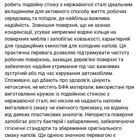
робить подвійну стінку з нержавіючої сталі ідеальним
вкладенням для активного способу життя, робочих
середовищ та поїздок, де найбільш важлива
надійність. Зовнішня поверхня, що не зазнає
конденсації, усуває неприємні водяні кільця на
поверхнях меблів і запобігає ковзькості, характерній
для традиційних ємностей для холодних напоїв. Ця
практична перевага дозволяє підтримувати чистоту
робочих поверхонь, захищає дерев’яні поверхні та
забезпечує надійне утримання під час важливих
зустрічей або під час керування автомобілем.
Споживачі, що дбають про здоров’я, цінують
нетоксичні, не містять БФА матеріали, використані при
виготовленні кружок із подвійною стінкою з
нержавіючої сталі, які ніколи не надають напоям
металевого смаку чи хімічного присмаку, на відміну
від деяких пластикових аналогів. Непориста поверхня
запобігає росту бактерій і забарвленню, забезпечуючи
гігієнічні стандарти та збереження оригінального
смаку напоїв. Ще однією значною перевагою є