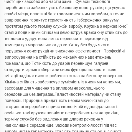
чистящих засобах або частій заміні. Сучасні технології
виробництва забезпечують безшовну конструкцію, що усуває
слабкі місця, властиві багатокомпонентним виробам, а точне
зварювання гарантує герметичність і збереження вакууму
протягом усього терміну служби виробу. Кружка з нержавіючої
сталі з подвійними стінками демонструє вражаючу стійкість до
теплового удару: вона легко переносить переходи від
температур морозильника до кип’ятку без будь-якого
порушення конструкції чи зниження ефективності. Професійні
випробування на стійкість до механічних навантажень
показали, що її стійкість до ударів перевищує галузеві
стандарти: зразки зберігали свою функціональність після
імітації падінь з висоти робочого стола на бетонну поверхню.
Хімічна стійкість забезпечує сумісність із кислими напоями,
засобами для чищення та впливом навколишнього
середовища без деградації властивостей матеріалу чи стану
поверхні. Природна придатність нержавіючої сталі до
вторинної переробки сприяє екологічній відповідальності,
оскільки такі кружки повністю переробляються наприкінці
терміну служби без виділення шкідливих речовин у
навколишнє середовище. Заходи контролю якості під час
виробництва гарантують сталість товщини стінок, цілісності