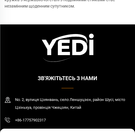
незамінним щоденним супутником.
ЗВ’ЯЖІТЬТЕСЬ З НАМИ
No. 2, вулиця Цзянвань, село Леншуцзєн, район Шусі, місто
Цзіньхуа, провінція Чжецзян, Китай
+86-17757902317
[email protected]