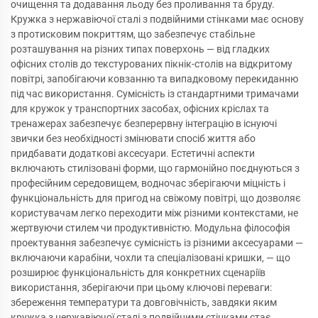
очищення та додавання льоду без проливання та бруду.
Кружка з нержавіючої сталі з подвійними стінками має основу
з протисковим покриттям, що забезпечує стабільне
розташування на різних типах поверхонь — від гладких
офісних столів до текстурованих пікнік-столів на відкритому
повітрі, запобігаючи ковзанню та випадковому перекиданню
під час використання. Сумісність із стандартними тримачами
для кружок у транспортних засобах, офісних кріслах та
тренажерах забезпечує безперервну інтеграцію в існуючі
звички без необхідності змінювати спосіб життя або
придбавати додаткові аксесуари. Естетичні аспекти
включають стилізовані форми, що гармонійно поєднуються з
професійним середовищем, водночас зберігаючи міцність і
функціональність для пригод на свіжому повітрі, що дозволяє
користувачам легко переходити між різними контекстами, не
жертвуючи стилем чи продуктивністю. Модульна філософія
проектування забезпечує сумісність із різними аксесуарами —
включаючи карабіни, чохли та спеціалізовані кришки, — що
розширює функціональність для конкретних сценаріїв
використання, зберігаючи при цьому ключові переваги:
збереження температури та довговічність, завдяки яким
кружка з нержавіючої сталі з подвійними стінками стає