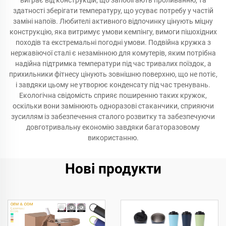
виграє від конструкцій, що запобігають проливанню, та
здатності зберігати температуру, що усуває потребу у частій
заміні напоїв. Любителі активного відпочинку цінують міцну
конструкцію, яка витримує умови кемпінгу, вимоги пішохідних
походів та екстремальні погодні умови. Подвійна кружка з
нержавіючої сталі є незамінною для комутерів, яким потрібна
надійна підтримка температури під час тривалих поїздок, а
прихильники фітнесу цінують зовнішню поверхню, що не потіє,
і завдяки цьому не утворює конденсату під час тренувань.
Екологічна свідомість сприяє поширенню таких кружок,
оскільки вони замінюють одноразові стаканчики, сприяючи
зусиллям із забезпечення сталого розвитку та забезпечуючи
довготривальну економію завдяки багаторазовому
використанню.
Нові продукти