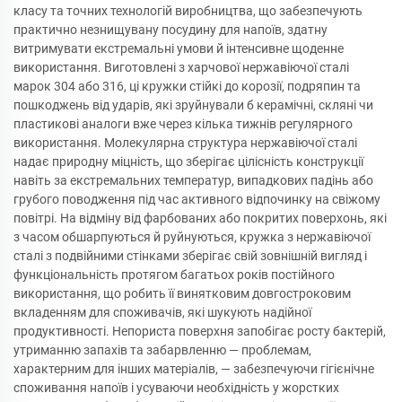
класу та точних технологій виробництва, що забезпечують
практично незнищувану посудину для напоїв, здатну
витримувати екстремальні умови й інтенсивне щоденне
використання. Виготовлені з харчової нержавіючої сталі
марок 304 або 316, ці кружки стійкі до корозії, подряпин та
пошкоджень від ударів, які зруйнували б керамічні, скляні чи
пластикові аналоги вже через кілька тижнів регулярного
використання. Молекулярна структура нержавіючої сталі
надає природну міцність, що зберігає цілісність конструкції
навіть за екстремальних температур, випадкових падінь або
грубого поводження під час активного відпочинку на свіжому
повітрі. На відміну від фарбованих або покритих поверхонь, які
з часом обшарпуються й руйнуються, кружка з нержавіючої
сталі з подвійними стінками зберігає свій зовнішній вигляд і
функціональність протягом багатьох років постійного
використання, що робить її винятковим довгостроковим
вкладенням для споживачів, які шукують надійної
продуктивності. Непориста поверхня запобігає росту бактерій,
утриманню запахів та забарвленню — проблемам,
характерним для інших матеріалів, — забезпечуючи гігієнічне
споживання напоїв і усуваючи необхідність у жорстких