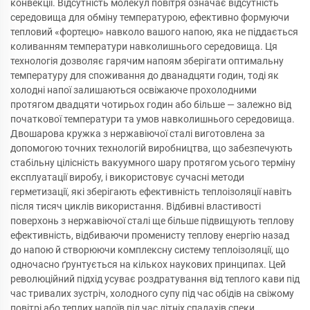
конвекції. Відсутність молекул повітря означає відсутність
середовища для обміну температурою, ефективно формуючи
тепловий «фортецю» навколо вашого напою, яка не піддається
коливанням температури навколишнього середовища. Ця
технологія дозволяє гарячим напоям зберігати оптимальну
температуру для споживання до дванадцяти годин, тоді як
холодні напої залишаються освіжаюче прохолодними
протягом двадцяти чотирьох годин або більше — залежно від
початкової температури та умов навколишнього середовища.
Двошарова кружка з нержавіючої сталі виготовлена за
допомогою точних технологій виробництва, що забезпечують
стабільну цілісність вакуумного шару протягом усього терміну
експлуатації виробу, і використовує сучасні методи
герметизації, які зберігають ефективність теплоізоляції навіть
після тисяч циклів використання. Відбивні властивості
поверхонь з нержавіючої сталі ще більше підвищують теплову
ефективність, відбиваючи променисту теплову енергію назад
до напою й створюючи комплексну систему теплоізоляції, що
одночасно ґрунтується на кількох наукових принципах. Цей
революційний підхід усуває роздратування від теплого кави під
час тривалих зустріч, холодного супу під час обідів на свіжому
повітрі або теплих напоїв під час літніх спалахів спеки.