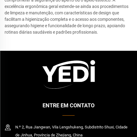
comprometer a segurança do aperto ou o apelo estético. A
excelência ergonômica geral estende-se ainda aos procedimentos
de limpeza e manutenção, com características de design que
facilitam a higienização completa e o acesso aos componentes,
assegurando higiene e funcionalidade de longo prazo, apoiando
rotinas diárias saudáveis e padrões profissionais.
ENTRE EM CONTATO
N.º 2, Rua Jiangwan, Vila Lengshukeng, Subdistrito Shuxi, Cidade
de Jinhua, Província de Zhejiang, China