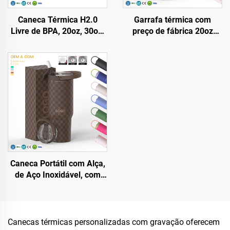
Caneca Térmica H2.0
Garrafa térmica com
Livre de BPA, 20oz, 30oz,
preço de fábrica 20oz
40oz, com Alça e Canudo,
32oz 40oz com alça e
Tampa com 3 Posições
tampa com canudo, copo
para Viagem, Copo de Aço
isolado, reutilizável em
Inoxidável Isolado
aço inoxidável, garrafa
para sublimação
Caneca Portátil com Alça,
de Aço Inoxidável, com
Dupla Parede e Vácuo,
20oz 32oz 40oz, com
Tampa, para Bebidas
Quentes e Frias, com
Canecas térmicas personalizadas com gravação oferecem