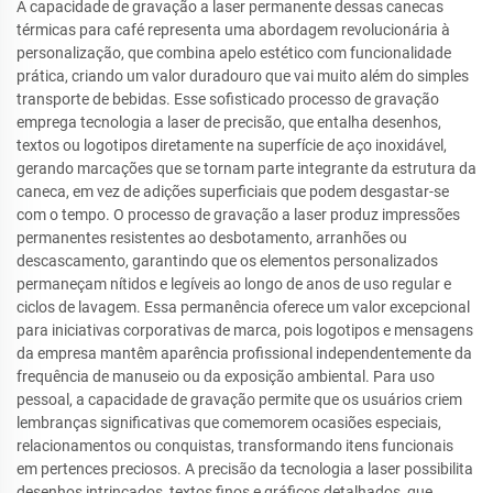
A capacidade de gravação a laser permanente dessas canecas
térmicas para café representa uma abordagem revolucionária à
personalização, que combina apelo estético com funcionalidade
prática, criando um valor duradouro que vai muito além do simples
transporte de bebidas. Esse sofisticado processo de gravação
emprega tecnologia a laser de precisão, que entalha desenhos,
textos ou logotipos diretamente na superfície de aço inoxidável,
gerando marcações que se tornam parte integrante da estrutura da
caneca, em vez de adições superficiais que podem desgastar-se
com o tempo. O processo de gravação a laser produz impressões
permanentes resistentes ao desbotamento, arranhões ou
descascamento, garantindo que os elementos personalizados
permaneçam nítidos e legíveis ao longo de anos de uso regular e
ciclos de lavagem. Essa permanência oferece um valor excepcional
para iniciativas corporativas de marca, pois logotipos e mensagens
da empresa mantêm aparência profissional independentemente da
frequência de manuseio ou da exposição ambiental. Para uso
pessoal, a capacidade de gravação permite que os usuários criem
lembranças significativas que comemorem ocasiões especiais,
relacionamentos ou conquistas, transformando itens funcionais
em pertences preciosos. A precisão da tecnologia a laser possibilita
desenhos intrincados, textos finos e gráficos detalhados, que