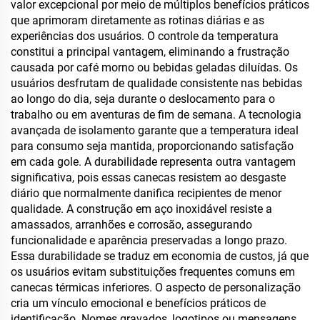
Logotipo Personalizado
valor excepcional por meio de múltiplos benefícios práticos
que aprimoram diretamente as rotinas diárias e as
experiências dos usuários. O controle da temperatura
constitui a principal vantagem, eliminando a frustração
causada por café morno ou bebidas geladas diluídas. Os
usuários desfrutam de qualidade consistente nas bebidas
ao longo do dia, seja durante o deslocamento para o
trabalho ou em aventuras de fim de semana. A tecnologia
avançada de isolamento garante que a temperatura ideal
para consumo seja mantida, proporcionando satisfação
em cada gole. A durabilidade representa outra vantagem
significativa, pois essas canecas resistem ao desgaste
diário que normalmente danifica recipientes de menor
qualidade. A construção em aço inoxidável resiste a
amassados, arranhões e corrosão, assegurando
funcionalidade e aparência preservadas a longo prazo.
Essa durabilidade se traduz em economia de custos, já que
os usuários evitam substituições frequentes comuns em
canecas térmicas inferiores. O aspecto de personalização
cria um vínculo emocional e benefícios práticos de
identificação. Nomes gravados, logotipos ou mensagens