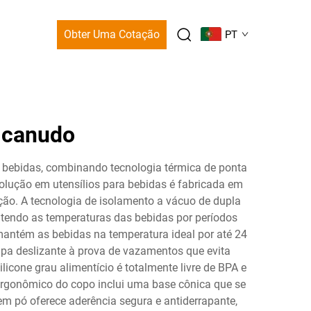
Obter Uma Cotação
PT
m canudo
a bebidas, combinando tecnologia térmica de ponta
olução em utensílios para bebidas é fabricada em
ção. A tecnologia de isolamento a vácuo de dupla
ntendo as temperaturas das bebidas por períodos
antém as bebidas na temperatura ideal por até 24
pa deslizante à prova de vazamentos que evita
one grau alimentício é totalmente livre de BPA e
 ergonômico do copo inclui uma base cônica que se
 pó oferece aderência segura e antiderrapante,