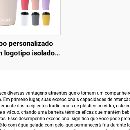
po personalizado
 logotipo isolado
 12oz 16oz em aço
oxidável, xícaras
áteis para café com
la parede e vácuo,
ece diversas vantagens atraentes que o tornam um companheiro
e. Em primeiro lugar, suas excepcionais capacidades de reten
 tampa à prova de
ntemente dos recipientes tradicionais de plástico ou vidro, est
vazamentos
a vácuo, criando uma barreira térmica eficaz que mantém bebid
ras. Esse desempenho excepcional significa que você pode prep
-lo com água gelada com gelo, que permanecerá fria durante lo