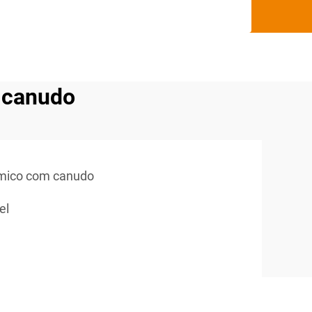
m canudo
rmico com canudo
el