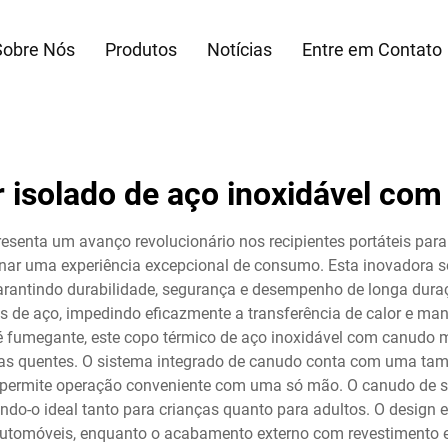
Sobre Nós
Produtos
Notícias
Entre em Contato
 isolado de aço inoxidável co
esenta um avanço revolucionário nos recipientes portáteis par
nar uma experiência excepcional de consumo. Esta inovadora s
arantindo durabilidade, segurança e desempenho de longa dura
s de aço, impedindo eficazmente a transferência de calor e ma
é fumegante, este copo térmico de aço inoxidável com canudo m
idas quentes. O sistema integrado de canudo conta com uma tam
rmite operação conveniente com uma só mão. O canudo de silic
ndo-o ideal tanto para crianças quanto para adultos. O design
automóveis, enquanto o acabamento externo com revestimento em