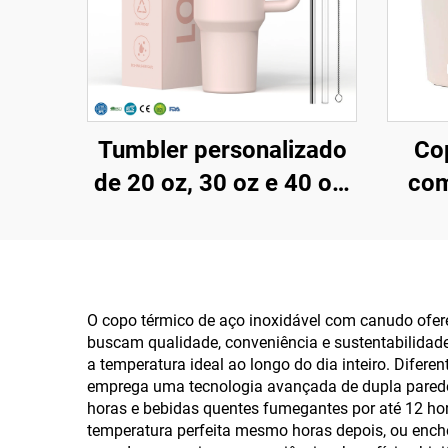
Tumbler personalizado
Co
de 20 oz, 30 oz e 40 oz,
com
sem BPA, com tampa
8oz
flip e canudo, isolado
in
em aço inoxidável, com
port
tampa à prova de
dup
O copo térmico de aço inoxidável com canudo ofer
buscam qualidade, conveniência e sustentabilidad
vazamentos, canudo e
com
a temperatura ideal ao longo do dia inteiro. Difere
alça, ideal para viagens
emprega uma tecnologia avançada de dupla parede 
horas e bebidas quentes fumegantes por até 12 ho
temperatura perfeita mesmo horas depois, ou enchê