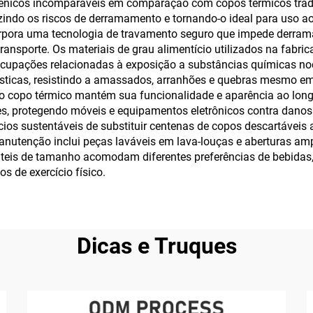
iênicos incomparáveis em comparação com copos térmicos trad
zindo os riscos de derramamento e tornando-o ideal para uso ao di
ora uma tecnologia de travamento seguro que impede derramam
transporte. Os materiais de grau alimentício utilizados na fabri
upações relacionadas à exposição a substâncias químicas noc
lásticas, resistindo a amassados, arranhões e quebras mesmo em
 copo térmico mantém sua funcionalidade e aparência ao longo d
s, protegendo móveis e equipamentos eletrônicos contra dano
ios sustentáveis de substituir centenas de copos descartáveis 
anutenção inclui peças laváveis em lava-louças e aberturas am
sáteis de tamanho acomodam diferentes preferências de bebida
 de exercício físico.
Dicas e Truques