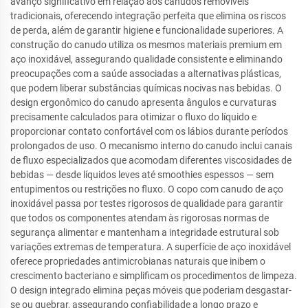
avanço significativo em relação aos canudos removíveis
tradicionais, oferecendo integração perfeita que elimina os riscos
de perda, além de garantir higiene e funcionalidade superiores. A
construção do canudo utiliza os mesmos materiais premium em
aço inoxidável, assegurando qualidade consistente e eliminando
preocupações com a saúde associadas a alternativas plásticas,
que podem liberar substâncias químicas nocivas nas bebidas. O
design ergonômico do canudo apresenta ângulos e curvaturas
precisamente calculados para otimizar o fluxo do líquido e
proporcionar contato confortável com os lábios durante períodos
prolongados de uso. O mecanismo interno do canudo inclui canais
de fluxo especializados que acomodam diferentes viscosidades de
bebidas — desde líquidos leves até smoothies espessos — sem
entupimentos ou restrições no fluxo. O copo com canudo de aço
inoxidável passa por testes rigorosos de qualidade para garantir
que todos os componentes atendam às rigorosas normas de
segurança alimentar e mantenham a integridade estrutural sob
variações extremas de temperatura. A superfície de aço inoxidável
oferece propriedades antimicrobianas naturais que inibem o
crescimento bacteriano e simplificam os procedimentos de limpeza.
O design integrado elimina peças móveis que poderiam desgastar-
se ou quebrar, assegurando confiabilidade a longo prazo e