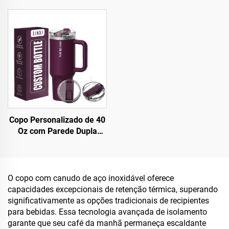
Tampa com 3 Posições
tampa com canudo, copo
para Viagem, Copo de Aço
isolado, reutilizável em
Inoxidável Isolado
aço inoxidável, garrafa
para sublimação
Copo Personalizado de 40
Oz com Parede Dupla
Isolada em Aço Inoxidável
e Tampa Patenteada com
Alça, Caneca de Viagem
para Café, Conjunto
O copo com canudo de aço inoxidável oferece
Presente para Escritório
capacidades excepcionais de retenção térmica, superando
significativamente as opções tradicionais de recipientes
para bebidas. Essa tecnologia avançada de isolamento
garante que seu café da manhã permaneça escaldante