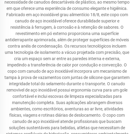
necessidade de canudos descartáveis de plástico, ao mesmo tempo
em que oferece uma experiência de consumo elegante e higiênica.
Fabricado em aço inoxidável grau alimentício 18/8, este copo com
canudo de aço inoxidável oferece durabilidade superior e
resistência à ferrugem, à corrosão e à retenção de sabores. O
revestimento em pó externo proporciona uma superfície
antiderrapante aprimorada, além de proteger superfícies de móveis
contra anéis de condensação. Os recursos tecnológicos incluem
uma tecnologia de isolamento a vácuo projetada com precisão, que
cria um espaço sem ar entre as paredes interna e externa,
impedindo a transferência de calor por condução e convecção. O
copo com canudo de aço inoxidável incorpora um mecanismo de
tampa à prova de vazamentos com juntas de silicone que garantem
integridade total do selamento durante o transporte. O canudo
removível de aço inoxidável possui ergonomia curva para um gole
confortável e inclui escovas de limpeza especializadas para
manutenção completa. Suas aplicações abrangem diversos
ambientes, como escritórios, aventuras ao ar livre, atividades
físicas, viagens e rotinas diárias de deslocamento. O copo com
canudo de aço inoxidável atende profissionais que buscam
soluções sustentáveis para bebidas, atletas que necessitam de