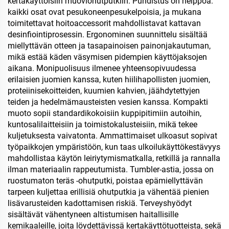
kertakäyttöisiin muoviohutputkiin. Puhdistus on helppoa:
kaikki osat ovat pesukoneenpesukelpoisia, ja mukana
toimitettavat hoitoaccessorit mahdollistavat kattavan
desinfiointiprosessin. Ergonominen suunnittelu sisältää
miellyttävän otteen ja tasapainoisen painonjakautuman,
mikä estää käden väsymisen pidempien käyttöjaksojen
aikana. Monipuolisuus ilmenee yhteensopivuudessa
erilaisien juomien kanssa, kuten hiilihapollisten juomien,
proteiinisekoitteiden, kuumien kahvien, jäähdytettyjen
teiden ja hedelmämausteisten vesien kanssa. Kompakti
muoto sopii standardikokoisiin kuppipitimiin autoihin,
kuntosalilaitteisiin ja toimistokalusteisiin, mikä tekee
kuljetuksesta vaivatonta. Ammattimaiset ulkoasut sopivat
työpaikkojen ympäristöön, kun taas ulkoilukäyttökestävyys
mahdollistaa käytön leiriytymismatkalla, retkillä ja rannalla
ilman materiaalin rappeutumista. Tumbler-astia, jossa on
ruostumaton teräs -ohutputki, poistaa epämiellyttävän
tarpeen kuljettaa erillisiä ohutputkia ja vähentää pienien
lisävarusteiden kadottamisen riskiä. Terveyshyödyt
sisältävät vähentyneen altistumisen haitallisille
kemikaaleille, joita löydettävissä kertakäyttötuotteista, sekä