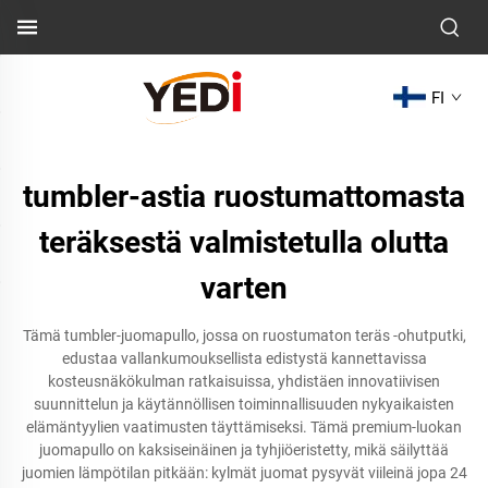
FI
tumbler-astia ruostumattomasta
teräksestä valmistetulla olutta
varten
Tämä tumbler-juomapullo, jossa on ruostumaton teräs -ohutputki,
edustaa vallankumouksellista edistystä kannettavissa
kosteusnäkökulman ratkaisuissa, yhdistäen innovatiivisen
suunnittelun ja käytännöllisen toiminnallisuuden nykyaikaisten
elämäntyylien vaatimusten täyttämiseksi. Tämä premium-luokan
juomapullo on kaksiseinäinen ja tyhjiöeristetty, mikä säilyttää
juomien lämpötilan pitkään: kylmät juomat pysyvät viileinä jopa 24