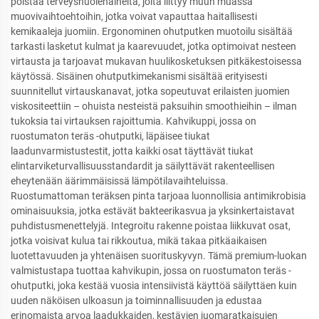
poistaa terveyshuolenaiheita, joita liittyy muun muassa
muovivaihtoehtoihin, jotka voivat vapauttaa haitallisesti
kemikaaleja juomiin. Ergonominen ohutputken muotoilu sisältää
tarkasti lasketut kulmat ja kaarevuudet, jotka optimoivat nesteen
virtausta ja tarjoavat mukavan huulikosketuksen pitkäkestoisessa
käytössä. Sisäinen ohutputkimekanismi sisältää erityisesti
suunnitellut virtauskanavat, jotka sopeutuvat erilaisten juomien
viskositeettiin – ohuista nesteistä paksuihin smoothieihin – ilman
tukoksia tai virtauksen rajoittumia. Kahvikuppi, jossa on
ruostumaton teräs -ohutputki, läpäisee tiukat
laadunvarmistustestit, jotta kaikki osat täyttävät tiukat
elintarviketurvallisuusstandardit ja säilyttävät rakenteellisen
eheytenään äärimmäisissä lämpötilavaihteluissa.
Ruostumattoman teräksen pinta tarjoaa luonnollisia antimikrobisia
ominaisuuksia, jotka estävät bakteerikasvua ja yksinkertaistavat
puhdistusmenettelyjä. Integroitu rakenne poistaa liikkuvat osat,
jotka voisivat kulua tai rikkoutua, mikä takaa pitkäaikaisen
luotettavuuden ja yhtenäisen suorituskyvyn. Tämä premium-luokan
valmistustapa tuottaa kahvikupin, jossa on ruostumaton teräs -
ohutputki, joka kestää vuosia intensiivistä käyttöä säilyttäen kuin
uuden näköisen ulkoasun ja toiminnallisuuden ja edustaa
erinomaista arvoa laadukkaiden, kestävien juomaratkaisujen