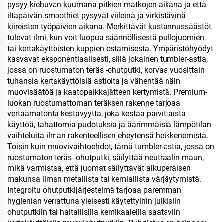
pysyy kiehuvan kuumana pitkien matkojen aikana ja että
iltapäivän smoothiet pysyvät viileinä ja virkistävinä
kiireisten työpäivien aikana. Merkittävät kustannussäästöt
tulevat ilmi, kun voit luopua säännöllisestä pullojuomien
tai kertakäyttöisten kuppien ostamisesta. Ympäristöhyödyt
kasvavat eksponentiaalisesti, sillä jokainen tumbler-astia,
jossa on ruostumaton teräs -ohutputki, korvaa vuosittain
tuhansia kertakäyttöisiä astioita ja vähentää näin
muovisäätöä ja kaatopaikkajätteen kertymistä. Premium-
luokan ruostumattoman teräksen rakenne tarjoaa
vertaamatonta kestävyyttä, joka kestää päivittäistä
käyttöä, tahattomia pudotuksia ja äärimmäisiä lämpötilan
vaihteluita ilman rakenteellisen eheytensä heikkenemistä.
Toisin kuin muovivaihtoehdot, tämä tumbler-astia, jossa on
ruostumaton teräs -ohutputki, säilyttää neutraalin maun,
mikä varmistaa, että juomat säilyttävät alkuperäisen
makunsa ilman metallista tai kemiallista värjäytymistä.
Integroitu ohutputkijärjestelmä tarjoaa paremman
hygienian verrattuna yleisesti käytettyihin julkisiin
ohutputkiin tai haitallisilla kemikaaleilla saataviin