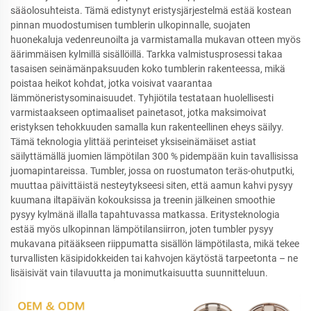
sääolosuhteista. Tämä edistynyt eristysjärjestelmä estää kostean
pinnan muodostumisen tumblerin ulkopinnalle, suojaten
huonekaluja vedenreunoilta ja varmistamalla mukavan otteen myös
äärimmäisen kylmillä sisällöillä. Tarkka valmistusprosessi takaa
tasaisen seinämänpaksuuden koko tumblerin rakenteessa, mikä
poistaa heikot kohdat, jotka voisivat vaarantaa
lämmöneristysominaisuudet. Tyhjiötila testataan huolellisesti
varmistaakseen optimaaliset painetasot, jotka maksimoivat
eristyksen tehokkuuden samalla kun rakenteellinen eheys säilyy.
Tämä teknologia ylittää perinteiset yksiseinämäiset astiat
säilyttämällä juomien lämpötilan 300 % pidempään kuin tavallisissa
juomapintareissa. Tumbler, jossa on ruostumaton teräs-ohutputki,
muuttaa päivittäistä nesteytykseesi siten, että aamun kahvi pysyy
kuumana iltapäivän kokouksissa ja treenin jälkeinen smoothie
pysyy kylmänä illalla tapahtuvassa matkassa. Eritysteknologia
estää myös ulkopinnan lämpötilansiirron, joten tumbler pysyy
mukavana pitääkseen riippumatta sisällön lämpötilasta, mikä tekee
turvallisten käsipidokkeiden tai kahvojen käytöstä tarpeetonta – ne
lisäisivät vain tilavuutta ja monimutkaisuutta suunnitteluun.