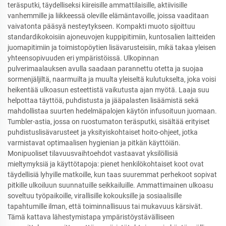
teräsputki, täydelliseksi kiireisille ammattilaisille, aktiivisille
vanhemmille ja liikkeessä oleville elämäntavoille, joissa vaaditaan
vaivatonta pääsyä nesteytykseen. Kompakti muoto sijoittuu
standardikokoisiin ajoneuvojen kuppipitimiin, kuntosalien laitteiden
juomapitimiin ja toimistopöytien lisävarusteisiin, mikä takaa yleisen
yhteensopivuuden eri ympäristöissä. Ulkopinnan
pulverimaalauksen avulla saadaan parannettu otetta ja suojaa
sormenjäljiltä, naarmuilta ja muulta yleiseltä kulutukselta, joka voisi
heikentää ulkoasun esteettistä vaikutusta ajan myötä. Laaja suu
helpottaa täyttöä, puhdistusta ja jääpalasten lisäämistä sekä
mahdollistaa suurten hedelmäpalojen käytön infusoituun juomaan.
Tumbler-astia, jossa on ruostumaton teräsputki, sisältää erityiset
puhdistuslisävarusteet ja yksityiskohtaiset hoito-ohjeet, jotka
varmistavat optimaalisen hygienian ja pitkän käyttöiän.
Monipuoliset tilavuusvaihtoehdot vastaavat yksilöllisiä
mieltymyksiä ja käyttötapoja: pienet henkilökohtaiset koot ovat
täydellisiä lyhyille matkoille, kun taas suuremmat perhekoot sopivat
pitkille ulkoiluun suunnatuille seikkailuille. Ammattimainen ulkoasu
soveltuu työpaikoille, virallisille kokouksille ja sosiaalisille
tapahtumille ilman, että toiminnallisuus tai mukavuus kärsivät.
Tämä kattava lähestymistapa ympäristöystävälliseen