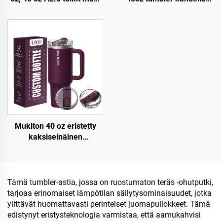
kahvalla ja pajonilla, 3-
kahdella ja pajulidulla
asentoinen kansi
eristetty kuppi
matkustukseen eristetty
uudelleenkäytettävä
kuppi ruostumattomasta
ruostumaton
teräksestä
terässublimaatiomatkatumbl
Mukiton 40 oz eristetty
kaksiseinäinen
ruostumaton
teräspohjainen patentoitu
kantinen tumbler
matkakahvimuki
Tämä tumbler-astia, jossa on ruostumaton teräs -ohutputki,
toimistolahjapakettiin
tarjoaa erinomaiset lämpötilan säilytysominaisuudet, jotka
ylittävät huomattavasti perinteiset juomapullokkeet. Tämä
edistynyt eristysteknologia varmistaa, että aamukahvisi