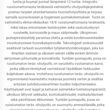
tuntia ja kuumat juomat lämpiminä 12 tuntia. Integroitu
ruostumattomasta teräksestä valmistettu ohutputkijärjestelmä
poistaa tarpeen yksinkertaisista muoviohutputkista ja tarjoaa
samalla suoraviivaisen ja hygienisen juomakokemuksen. Tuote on
valmistettu elintarvikeluokan 18/8 -ruostumattomasta teräksestä,
mikä takaa erinomaisen kestävyyden sekä vastustuskyvyn
ruosteelle, korroosiolle ja maun säilymiselle. Ulkopinnan
jauhepintakäsittely parantaa otetta ja estää kondenssirenkaiden
muodostumisen huonekalupinnoille. Teknologiset ominaisuudet
sisältävät tarkasti suunnitellun tyhjiöeristysteknologian, joka luo
ilmatilan sisäisen ja ulkoisen seinän välille estäen lämmön
siirtymisen johtumalla ja konvektiolla. Tumbler-juomapullo, jossa on
ruostumaton teräs -ohutputki, on varustettu vuotamaton kansi,
jonka silikoni-tiivistykset varmistavat täydellisen tiukkuuden
kuljetuksen aikana. Irrotettava ruostumaton teräs -ohutputki on
ergonomisesti kaareutettu mukavaa juomista varten ja sisältää
erityisen puhdistussiivartimen huollon helpottamiseksi.
Käyttöalueet ovat laajat ja kattavat esimerkiksi toimistoympäristöt,
ulkoiluun liittyvät seikkailut, kuntoiluaktiviudet, matkailutilanteet
sekä päivittäisen liikkumisen. Tumbler-juomapullo, jossa on
ruostumaton teräs -ohutputki, on suunnattu ammattilaisille, jotka