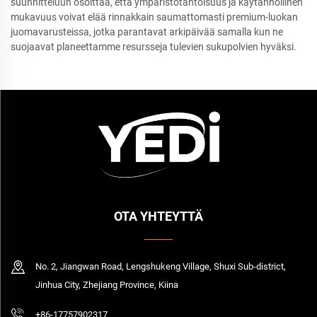
suunnitteluun osoittaa, että ympäristötahtoisuus ja käytännöllinen
mukavuus voivat elää rinnakkain saumattomasti premium-luokan
juomavarusteissa, jotka parantavat arkipäivää samalla kun ne
suojaavat planeettamme resursseja tulevien sukupolvien hyväksi.
OTA YHTEYTTÄ
No. 2, Jiangwan Road, Lengshukeng Village, Shuxi Sub-district,
Jinhua City, Zhejiang Province, Kiina
+86-17757902317