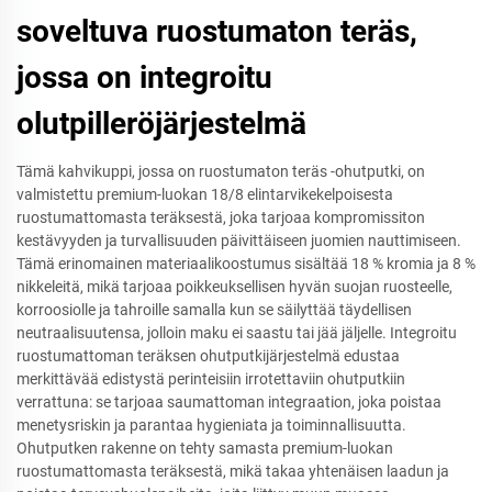
soveltuva ruostumaton teräs,
jossa on integroitu
olutpilleröjärjestelmä
Tämä kahvikuppi, jossa on ruostumaton teräs -ohutputki, on
valmistettu premium-luokan 18/8 elintarvikekelpoisesta
ruostumattomasta teräksestä, joka tarjoaa kompromissiton
kestävyyden ja turvallisuuden päivittäiseen juomien nauttimiseen.
Tämä erinomainen materiaalikoostumus sisältää 18 % kromia ja 8 %
nikkeleitä, mikä tarjoaa poikkeuksellisen hyvän suojan ruosteelle,
korroosiolle ja tahroille samalla kun se säilyttää täydellisen
neutraalisuutensa, jolloin maku ei saastu tai jää jäljelle. Integroitu
ruostumattoman teräksen ohutputkijärjestelmä edustaa
merkittävää edistystä perinteisiin irrotettaviin ohutputkiin
verrattuna: se tarjoaa saumattoman integraation, joka poistaa
menetysriskin ja parantaa hygieniata ja toiminnallisuutta.
Ohutputken rakenne on tehty samasta premium-luokan
ruostumattomasta teräksestä, mikä takaa yhtenäisen laadun ja