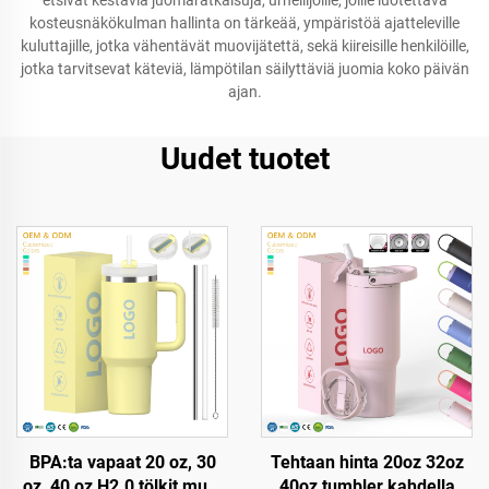
etsivät kestäviä juomaratkaisuja, urheilijoille, joille luotettava
kosteusnäkökulman hallinta on tärkeää, ympäristöä ajatteleville
kuluttajille, jotka vähentävät muovijätettä, sekä kiireisille henkilöille,
jotka tarvitsevat käteviä, lämpötilan säilyttäviä juomia koko päivän
ajan.
Uudet tuotet
BPA:ta vapaat 20 oz, 30
Tehtaan hinta 20oz 32oz
oz, 40 oz H2.0 tölkit muki
40oz tumbler kahdella