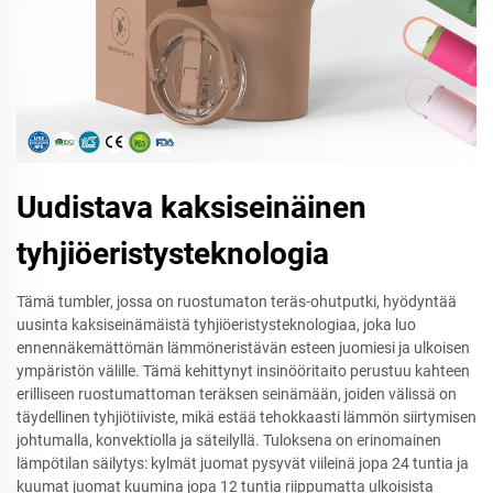
Uudistava kaksiseinäinen
tyhjiöeristysteknologia
Tämä tumbler, jossa on ruostumaton teräs-ohutputki, hyödyntää
uusinta kaksiseinämäistä tyhjiöeristysteknologiaa, joka luo
ennennäkemättömän lämmöneristävän esteen juomiesi ja ulkoisen
ympäristön välille. Tämä kehittynyt insinööritaito perustuu kahteen
erilliseen ruostumattoman teräksen seinämään, joiden välissä on
täydellinen tyhjiötiiviste, mikä estää tehokkaasti lämmön siirtymisen
johtumalla, konvektiolla ja säteilyllä. Tuloksena on erinomainen
lämpötilan säilytys: kylmät juomat pysyvät viileinä jopa 24 tuntia ja
kuumat juomat kuumina jopa 12 tuntia riippumatta ulkoisista