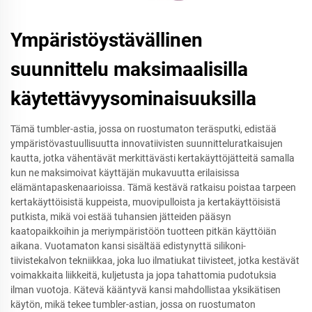
Ympäristöystävällinen
suunnittelu maksimaalisilla
käytettävyysominaisuuksilla
Tämä tumbler-astia, jossa on ruostumaton teräsputki, edistää
ympäristövastuullisuutta innovatiivisten suunnitteluratkaisujen
kautta, jotka vähentävät merkittävästi kertakäyttöjätteitä samalla
kun ne maksimoivat käyttäjän mukavuutta erilaisissa
elämäntapaskenaarioissa. Tämä kestävä ratkaisu poistaa tarpeen
kertakäyttöisistä kuppeista, muovipulloista ja kertakäyttöisistä
putkista, mikä voi estää tuhansien jätteiden pääsyn
kaatopaikkoihin ja meriympäristöön tuotteen pitkän käyttöiän
aikana. Vuotamaton kansi sisältää edistynyttä silikoni-
tiivistekalvon tekniikkaa, joka luo ilmatiukat tiivisteet, jotka kestävät
voimakkaita liikkeitä, kuljetusta ja jopa tahattomia pudotuksia
ilman vuotoja. Kätevä kääntyvä kansi mahdollistaa yksikätisen
käytön, mikä tekee tumbler-astian, jossa on ruostumaton