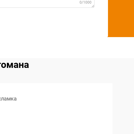
0/1000
томана
сламка