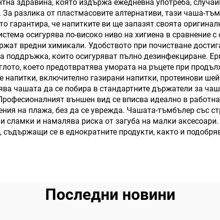
тна здравина, която издържа ежедневна употреба, случай
. За разлика от пластмасовите алтернативи, тази чаша-т
о гарантира, че напитките ви ще запазят своята оригинал
стема осигурява по-високо ниво на хигиена в сравнение 
ржат вредни химикали. Удобството при почистване достига
за поддръжка, които осигуряват пълно дезинфекциране. Е
глото, което предотвратява умората на ръцете при продъл
 напитки, включително газирани напитки, протеинови шейк
ва чашата да се побира в стандартните държатели за чаш
 Професионалният външен вид се вписва идеално в работна
щения на плажа, без да се уврежда. Чашата-тъмбълер със 
ни сламки и намалява риска от загуба на малки аксесоари
 съдържащи се в еднократните продукти, както и подобря
Последни новини