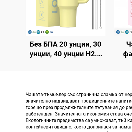
Без БПА 20 унции, 30
Ч
унции, 40 унции H2.0
фа
чаша-термос с дръжка
унц
и сламка, капак с 3
ун
позиции за пътуване,
капа
термоизолирана чаша
ча
Чашата-тъмбълер със странична сламка от не
значително надвишават традиционните напитков
от неръждаема
изп
горещо през продължителните пътувания до раб
стомана
нер
работен ден. Значителната икономия става оче
Екологичните предимства се умножават, тъй к
за
контейнери годишно, което допринася за нама