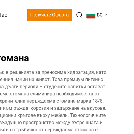
Нас
Получете Оферта
BG
томана
к в решенията за преносима хидратация, като
енния начин на живот. Това премиум питейно
а дълги периоди – студените напитки остават
даема стомана елиминира необходимостта от
т хранителна неръждаема стомана марка 18/8,
 към ръжда, корозия и задържане на вкусове.
ционни кръгове върху мебели. Технологичните
звъздушно пространство между вътрешната и
бълър с тръбичка от неръждаема стомана е