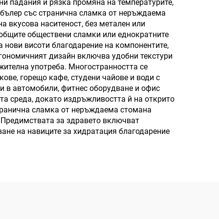
ни падания и рязка промяна на температурите,
ъмбълер със странична сламка от неръждаема
на вкусова наситеност, без метален или
с общите обществени сламки или еднократните
 нови висоти благодарение на компонентите,
ргономичният дизайн включва удобни текстури
жителна употреба. Многостранността се
ове, горещо кафе, студени чайове и води с
и в автомобили, фитнес оборудване и офис
та среда, докато издръжливостта й на открито
странична сламка от неръждаема стомана
. Предимствата за здравето включват
ване на навиците за хидратация благодарение