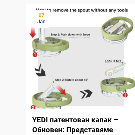
07
Jan
YEDI патентован капак –
Обновен: Представяме