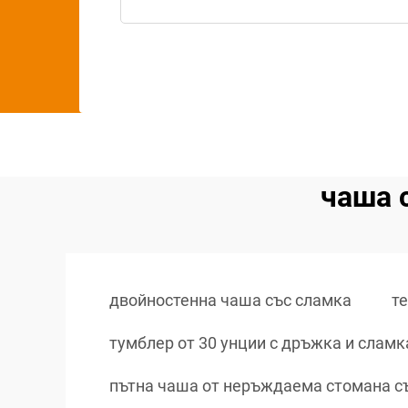
чаша 
двойностенна чаша със сламка
т
тумблер от 30 унции с дръжка и сламк
пътна чаша от неръждаема стомана с