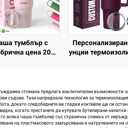
аша тумблър с
Персонализиран
брична цена 20
унции термоизол
ии, 32 унции, 40
двустенна чаша
ции с дръжка и
неръждаема сто
к с бучалка, термо
с патентован кап
ша, многократно
дръжка, пътув
ръждаема стомана предлага изключителни възможности за 
и съдове. Тази напреднала технология за термоизолация 
олзваема чаша от
кафе чаша за о
ота, докато следобедните ви гладки коктейли ще си оста
ъждаема стомана
комплект за под
видна, когато престанете да купувате бутилирани напитки 
ато всяка чаша-тъмбълер със странична сламка от неръж
 трансфер печат
ляване на пластмасовото замърсяване и натрупването на 