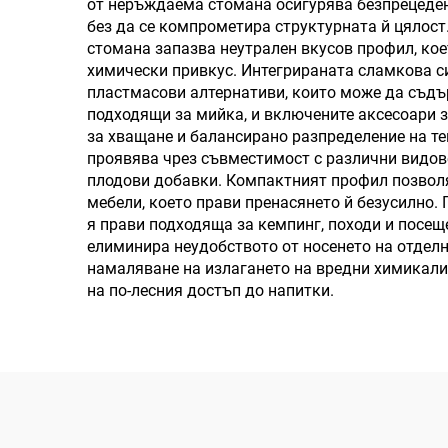
от неръждаема стомана осигурява безпрецеден
без да се компрометира структурната й цялост
стомана запазва неутрален вкусов профил, коет
химически привкус. Интегрираната сламкова си
пластмасови алтернативи, които може да съдъ
подходящи за мийка, и включените аксесоари 
за хващане и балансирано разпределение на те
проявява чрез съвместимост с различни видове
плодови добавки. Компактният профил позволя
мебели, което прави пренасянето й безусилно.
я прави подходяща за кемпинг, походи и посе
елиминира неудобството от носенето на отдел
намаляване на излагането на вредни химикали,
на по-лесния достъп до напитки.