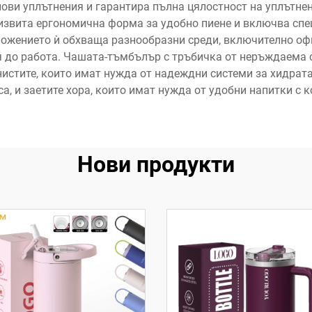
онови уплътнения и гарантира пълна цялостност на уплътне
извита ергономична форма за удобно пиене и включва спец
ожението ѝ обхваща разнообразни среди, включително оф
я до работа. Чашата-тъмбълър с тръбичка от неръждаема 
нистите, които имат нужда от надеждни системи за хидрата
, и заетите хора, които имат нужда от удобни напитки с 
Нови продукти