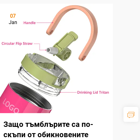
07
Jan
Защо тъмблърите са по-
скъпи от обикновените