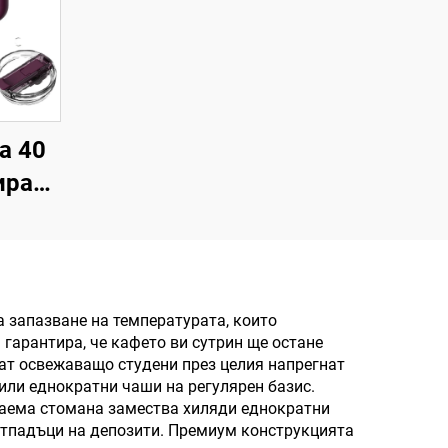
а 40
ирана
 от
мана
ак и
аща
запазване на температурата, които
гарантира, че кафето ви сутрин ще остане
фис,
нат освежаващо студени през целия напрегнат
арък
или еднократни чаши на регулярен базис.
даема стомана замества хиляди еднократни
отпадъци на депозити. Премиум конструкцията