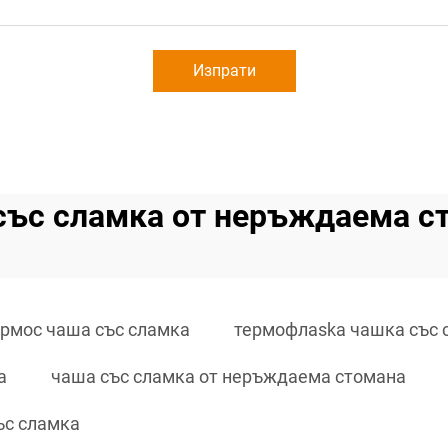
Изпрати
със сламка от неръждаема с
ермос чаша със сламка
термофлaska чашка със 
а
чаша със сламка от неръждаема стомана
ъс сламка