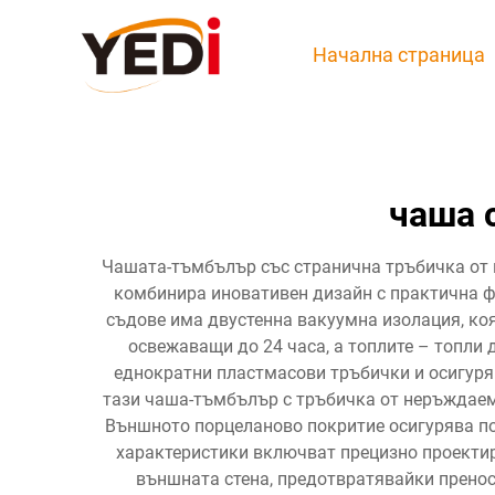
Начална страница
чаша 
Чашата-тъмбълър със странична тръбичка от 
комбинира иновативен дизайн с практична ф
съдове има двустенна вакуумна изолация, ко
освежаващи до 24 часа, а топлите – топли
еднократни пластмасови тръбички и осигуряв
тази чаша-тъмбълър с тръбичка от неръждаем
Външното порцеланово покритие осигурява по
характеристики включват прецизно проекти
външната стена, предотвратявайки пренос