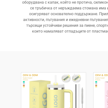
оборудвана с капак, който не протича, силик
се тръбичка от неръждаема стомана има 
осигуряват основателно поддържане. Прил
активности, пътувания и ежедневни пътувани
търсещи устойчиви решения за пиене, спорт
които намаляват отпадъците от пластмаса