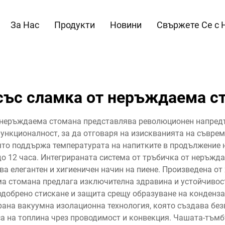
За Нас
Продукти
Новини
Свържете Се с 
със сламка от неръждаема с
неръждаема стомана представлява революционен напредъ
ункционалност, за да отговаря на изискванията на съврем
ято поддържа температурата на напитките в продължение н
 до 12 часа. Интегрираната система от тръбичка от неръж
а елегантен и хигиеничен начин на пиене. Произведена о
а стомана предлага изключителна здравина и устойчивост
добрено стискане и защита срещу образуване на конденза
рана вакуумна изолационна технология, която създава бе
а на топлина чрез проводимост и конвекция. Чашата-тъм