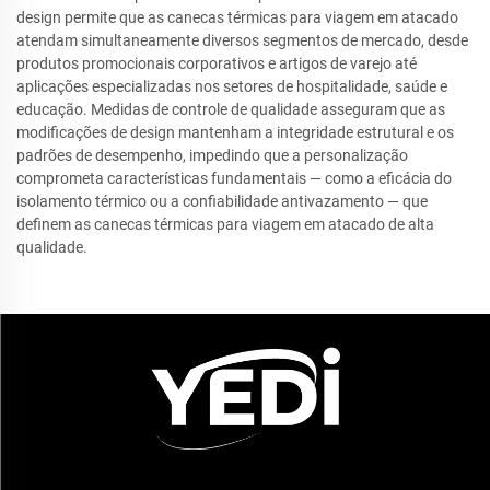
design permite que as canecas térmicas para viagem em atacado
atendam simultaneamente diversos segmentos de mercado, desde
produtos promocionais corporativos e artigos de varejo até
aplicações especializadas nos setores de hospitalidade, saúde e
educação. Medidas de controle de qualidade asseguram que as
modificações de design mantenham a integridade estrutural e os
padrões de desempenho, impedindo que a personalização
comprometa características fundamentais — como a eficácia do
isolamento térmico ou a confiabilidade antivazamento — que
definem as canecas térmicas para viagem em atacado de alta
qualidade.