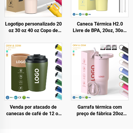
Logotipo personalizado 20
Caneca Térmica H2.0
oz 30 oz 40 oz Copo de
Livre de BPA, 20oz, 30oz,
Café em Metal, Aço
40oz, com Alça e Canudo,
Inoxidável, Dupla Parede,
Tampa com 3 Posições
a Vácuo, 20oz 30oz 40oz
para Viagem, Copo de Aço
Copo com Alça
Inoxidável Isolado
Venda por atacado de
Garrafa térmica com
canecas de café de 12 oz
preço de fábrica 20oz
sem BPA, parede dupla
32oz 40oz com alça e
isolada, aço inoxidável,
tampa com canudo, copo