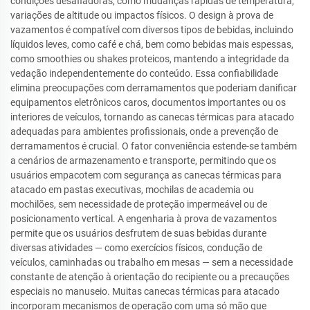
condições desafiadoras, como mudanças rápidas de temperatura,
variações de altitude ou impactos físicos. O design à prova de
vazamentos é compatível com diversos tipos de bebidas, incluindo
líquidos leves, como café e chá, bem como bebidas mais espessas,
como smoothies ou shakes proteicos, mantendo a integridade da
vedação independentemente do conteúdo. Essa confiabilidade
elimina preocupações com derramamentos que poderiam danificar
equipamentos eletrônicos caros, documentos importantes ou os
interiores de veículos, tornando as canecas térmicas para atacado
adequadas para ambientes profissionais, onde a prevenção de
derramamentos é crucial. O fator conveniência estende-se também
a cenários de armazenamento e transporte, permitindo que os
usuários empacotem com segurança as canecas térmicas para
atacado em pastas executivas, mochilas de academia ou
mochilões, sem necessidade de proteção impermeável ou de
posicionamento vertical. A engenharia à prova de vazamentos
permite que os usuários desfrutem de suas bebidas durante
diversas atividades — como exercícios físicos, condução de
veículos, caminhadas ou trabalho em mesas — sem a necessidade
constante de atenção à orientação do recipiente ou a precauções
especiais no manuseio. Muitas canecas térmicas para atacado
incorporam mecanismos de operação com uma só mão que