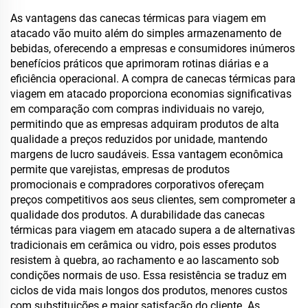
tumbler a vácuo com
isolado, reutilizável em
logotipo personalizado
aço inoxidável, garrafa
As vantagens das canecas térmicas para viagem em
para sublimação
atacado vão muito além do simples armazenamento de
bebidas, oferecendo a empresas e consumidores inúmeros
benefícios práticos que aprimoram rotinas diárias e a
eficiência operacional. A compra de canecas térmicas para
viagem em atacado proporciona economias significativas
em comparação com compras individuais no varejo,
permitindo que as empresas adquiram produtos de alta
qualidade a preços reduzidos por unidade, mantendo
margens de lucro saudáveis. Essa vantagem econômica
permite que varejistas, empresas de produtos
promocionais e compradores corporativos ofereçam
preços competitivos aos seus clientes, sem comprometer a
qualidade dos produtos. A durabilidade das canecas
térmicas para viagem em atacado supera a de alternativas
tradicionais em cerâmica ou vidro, pois esses produtos
resistem à quebra, ao rachamento e ao lascamento sob
condições normais de uso. Essa resistência se traduz em
ciclos de vida mais longos dos produtos, menores custos
com substituições e maior satisfação do cliente. As