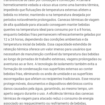
transferência de calor por condução e convecção. A câmara
hermeticamente vedada a vácuo atua como uma barreira térmica,
impedindo que flutuações de temperatura externas afetem a
bebida no interior, mantendo-a na temperatura desejada por
períodos notavelmente prolongados. Canecas térmicas de viagem
de alta qualidade para atacado conseguem manter bebidas
quentes na temperatura ideal para consumo por 6 a 8 horas,
enquanto bebidas frias permanecem refrescantemente geladas por
12 a 24 horas, dependendo das condições ambientais e da
temperatura inicial da bebida. Essa capacidade estendida de
retenção térmica oferece um valor imenso para usuários que
necessitam de manutenção confiável da temperatura das bebidas
ao longo de jornadas de trabalho extensas, viagens prolongadas ou
aventuras ao ar livre. A tecnologia de isolamento também evita a
formação de condensação nas superfícies externas ao conter
bebidas frias, eliminando os anéis de umidade e as superfícies
escorregadias que afetam os recipientes tradicionais. Esse recurso
protege móveis, documentos e dispositivos eletrônicos contra
danos causados pela água, garantindo, ao mesmo tempo, um
aperto seguro durante o uso. A eficiência térmica das canecas
térmicas de viagem para atacado reduz o consumo de energia
associado ao reaquecimento ou resfriamento de bebidas,