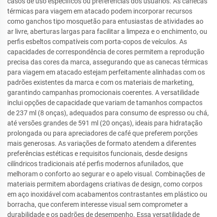
casos de uso específicos ou preferências dos usuários. As canecas
térmicas para viagem em atacado podem incorporar recursos
como ganchos tipo mosquetão para entusiastas de atividades ao
ar livre, aberturas largas para facilitar a limpeza e o enchimento, ou
perfis esbeltos compatíveis com porta-copos de veículos. As
capacidades de correspondência de cores permitem a reprodução
precisa das cores da marca, assegurando que as canecas térmicas
para viagem em atacado estejam perfeitamente alinhadas com os
padrões existentes da marca e com os materiais de marketing,
garantindo campanhas promocionais coerentes. A versatilidade
inclui opções de capacidade que variam de tamanhos compactos
de 237 ml (8 onças), adequados para consumo de espresso ou chá,
até versões grandes de 591 ml (20 onças), ideais para hidratação
prolongada ou para apreciadores de café que preferem porções
mais generosas. As variações de formato atendem a diferentes
preferências estéticas e requisitos funcionais, desde designs
cilíndricos tradicionais até perfis modernos afunilados, que
melhoram o conforto ao segurar e o apelo visual. Combinações de
materiais permitem abordagens criativas de design, como corpos
em aço inoxidável com acabamentos contrastantes em plástico ou
borracha, que conferem interesse visual sem comprometer a
durabilidade e os padrões de desempenho. Essa versatilidade de