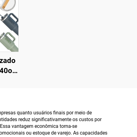
izado
 40oz
mica
l a
 para
os e
presas quanto usuários finais por meio de
ntidades reduz significativamente os custos por
. Essa vantagem econômica torna-se
omocionais ou estoque de varejo. As capacidades