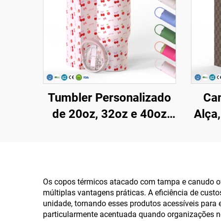
Tumbler Personalizado
Can
de 20oz, 32oz e 40oz
Alça,
com Alça, Copo
co
Isotérmico com Tampa
Vácu
com Canudo Flip,
c
Caneca de Aço
Bebid
Os copos térmicos atacado com tampa e canudo ofe
múltiplas vantagens práticas. A eficiência de cust
Inoxidável para Viagem
unidade, tornando esses produtos acessíveis par
com Alça, para Bebidas
particularmente acentuada quando organizações n