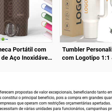
eca Portátil com
Tumbler Personal
 de Aço Inoxidável,
com Logotipo 1:1
m Dupla Parede e
H2.0, Caneca Tér
o, 20oz 32oz 40oz,
de Aço Inoxidáve
om Tampa, para
Vácuo com Canudo
as Quentes e Frias,
Dia dos Namorad
recem propostas de valor excepcionais, beneficiando tanto em
os constitui o principal benefício, pois a compra em grandes qua
com Logotipo
Camping
a empresas que operam com restrições orçamentárias apertadas
Personalizado
ecessitam de várias unidades para funcionários, campanhas pr