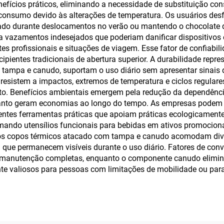
efícios práticos, eliminando a necessidade de substituição con
consumo devido às alterações de temperatura. Os usuários des
ado durante deslocamentos no verão ou mantendo o chocolate qu
a vazamentos indesejados que poderiam danificar dispositivos 
s profissionais e situações de viagem. Esse fator de confiabil
entes tradicionais de abertura superior. A durabilidade repres
m tampa e canudo, suportam o uso diário sem apresentar sinai
esistem a impactos, extremos de temperatura e ciclos regulare
ento. Benefícios ambientais emergem pela redução da dependênci
quanto geram economias ao longo do tempo. As empresas podem
entes ferramentas práticas que apoiam práticas ecologicamente
ando utensílios funcionais para bebidas em ativos promocionai
s nos copos térmicos atacado com tampa e canudo acomodam dive
que permanecem visíveis durante o uso diário. Fatores de conv
a manutenção completas, enquanto o componente canudo elimina 
te valiosos para pessoas com limitações de mobilidade ou par