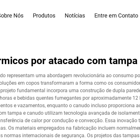
Sobre Nós
Produtos
Notícias
Entre em Contato
rmicos por atacado com tampa
do representam uma abordagem revolucionária ao consumo por
 soluções em copos transformaram a forma como os consumidores
 O projeto fundamental incorpora uma construção de dupla pared
4 horas e bebidas quentes fumegantes por aproximadamente 12
ntos e vazamentos, enquanto o canudo incluso proporciona ac
m tampa e canudo utilizam tecnologia avançada de isolamento 
ransferência de calor por condução e convecção. Essa inovação
s. Os materiais empregados na fabricação incluem normalmente 
s normas internacionais de segurança. Os projetos das tampas