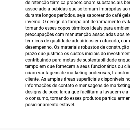
de retenção térmica proporcionam substanciais ben
Quentes e Frias
associado a bebidas que se tornam impróprias ao 
durante longos períodos, seja saboreando café gel
inverno. O design da tampa antiderramamento evit
tornando esses copos térmicos ideais para ambiente
preocupações com manutenção associadas aos recipi
térmicos de qualidade adquiridos em atacado, co
desempenho. Os materiais robustos de construção r
prazo que justifica os custos iniciais do investim
contribuindo para metas de sustentabilidade en
tempo em que fornecem a seus funcionários ou cli
criam vantagens de marketing poderosas, transform
cliente. As amplas áreas superficiais disponívei
informações de contato e mensagens de marketing 
designs de boca larga que facilitam a lavagem e 
o consumo, tornando esses produtos particularmen
posicionamento estável.