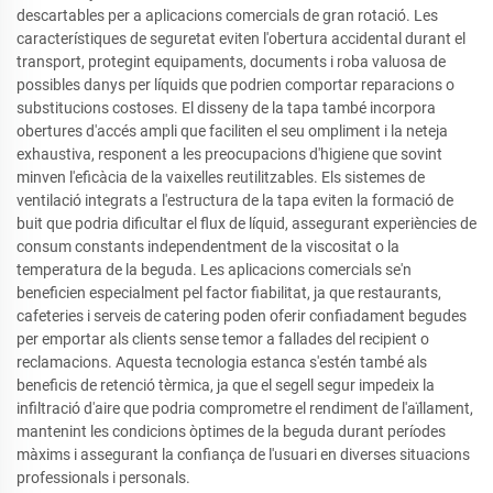
descartables per a aplicacions comercials de gran rotació. Les
característiques de seguretat eviten l'obertura accidental durant el
transport, protegint equipaments, documents i roba valuosa de
possibles danys per líquids que podrien comportar reparacions o
substitucions costoses. El disseny de la tapa també incorpora
obertures d'accés ampli que faciliten el seu ompliment i la neteja
exhaustiva, responent a les preocupacions d'higiene que sovint
minven l'eficàcia de la vaixelles reutilitzables. Els sistemes de
ventilació integrats a l'estructura de la tapa eviten la formació de
buit que podria dificultar el flux de líquid, assegurant experiències de
consum constants independentment de la viscositat o la
temperatura de la beguda. Les aplicacions comercials se'n
beneficien especialment pel factor fiabilitat, ja que restaurants,
cafeteries i serveis de catering poden oferir confiadament begudes
per emportar als clients sense temor a fallades del recipient o
reclamacions. Aquesta tecnologia estanca s'estén també als
beneficis de retenció tèrmica, ja que el segell segur impedeix la
infiltració d'aire que podria comprometre el rendiment de l'aïllament,
mantenint les condicions òptimes de la beguda durant períodes
màxims i assegurant la confiança de l'usuari en diverses situacions
professionals i personals.