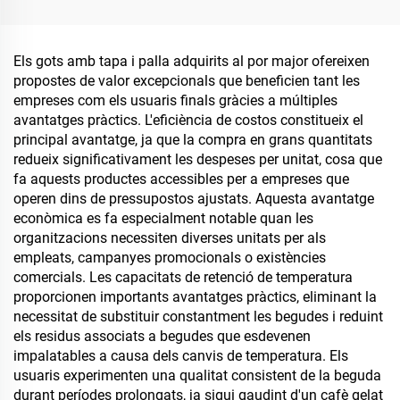
inoxidable, gerra de viatge
per al cafè amb canyeta
per al Dia de Sant Valentí i
Els gots amb tapa i palla adquirits al por major ofereixen
excursions
propostes de valor excepcionals que beneficien tant les
empreses com els usuaris finals gràcies a múltiples
avantatges pràctics. L'eficiència de costos constitueix el
principal avantatge, ja que la compra en grans quantitats
redueix significativament les despeses per unitat, cosa que
fa aquests productes accessibles per a empreses que
operen dins de pressupostos ajustats. Aquesta avantatge
econòmica es fa especialment notable quan les
organitzacions necessiten diverses unitats per als
empleats, campanyes promocionals o existències
comercials. Les capacitats de retenció de temperatura
proporcionen importants avantatges pràctics, eliminant la
necessitat de substituir constantment les begudes i reduint
els residus associats a begudes que esdevenen
impalatables a causa dels canvis de temperatura. Els
usuaris experimenten una qualitat consistent de la beguda
durant períodes prolongats, ja sigui gaudint d'un cafè gelat