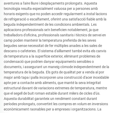
aventures a l'aire lliure i desplaçaments prolongats. Aquesta
tecnologia resulta especialment valuosa per a persones amb
horaris exigents que no poden accedir regularment a instal·lacions
de refrigeració o escalfament, oferint una satisfacció fiable amb la
beguda independentment de les condicions ambientals. Les
aplicacions professionals se'n beneficien notablement, ja que
treballadors d'oficina, professionals sanitaris i tècnics de servei en
camp poden mantenir la temperatura preferida de les seves
begudes sense necessitat de fer múltiples anades a les sales de
descans o cafeteries. El sistema d'aïllament també evita els canvis
de temperatura a la superfície exterior, eliminant problemes de
condensació que podrien danyar equipaments sensibles o
documents, i assegurant un maneig còmode independentment de la
temperatura de la beguda. Els gots de qualitat per a venda al por
major amb tapa i palla incorporen una construcció d'acer inoxidable
apte per a contacte amb aliments, que manté la seva integritat
estructural davant de variacions extremes de temperatura, mentre
que el segell de buit roman estable durant milers de cicles d'ús.
Aquesta durabilitat garanteix un rendiment constant durant
períodes prolongats, convertint les compres en volum en inversions
econòmicament raonables per a empreses i organitzacions. La