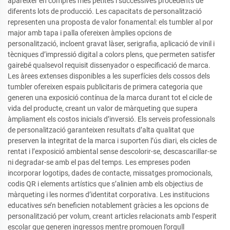
aparèixer en compres més petites i successives procedents de
diferents lots de producció. Les capacitats de personalització
representen una proposta de valor fonamental: els tumbler al por
major amb tapa i palla ofereixen àmplies opcions de
personalització, incloent gravat làser, serigrafia, aplicació de vinil i
tècniques d’impressió digital a colors plens, que permeten satisfer
gairebé qualsevol requisit dissenyador o especificació de marca.
Les àrees extenses disponibles a les superfícies dels cossos dels
tumbler ofereixen espais publicitaris de primera categoria que
generen una exposició contínua de la marca durant tot el cicle de
vida del producte, creant un valor de màrqueting que supera
àmpliament els costos inicials d’inversió. Els serveis professionals
de personalització garanteixen resultats d’alta qualitat que
preserven la integritat de la marca i suporten l’ús diari, els cicles de
rentat i l’exposició ambiental sense descolorir-se, descascarillar-se
ni degradar-se amb el pas del temps. Les empreses poden
incorporar logotips, dades de contacte, missatges promocionals,
codis QR i elements artístics que s’alinien amb els objectius de
màrqueting i les normes d’identitat corporativa. Les institucions
educatives se’n beneficien notablement gràcies a les opcions de
personalització per volum, creant articles relacionats amb l’esperit
escolar que generen ingressos mentre promouen l’orgull