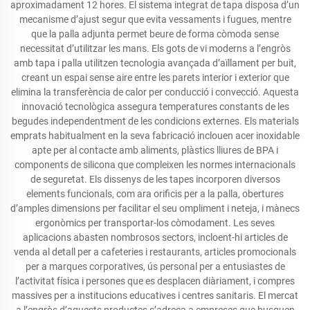
aproximadament 12 hores. El sistema integrat de tapa disposa d’un
mecanisme d’ajust segur que evita vessaments i fugues, mentre
que la palla adjunta permet beure de forma còmoda sense
necessitat d’utilitzar les mans. Els gots de vi moderns a l’engròs
amb tapa i palla utilitzen tecnologia avançada d’aïllament per buit,
creant un espai sense aire entre les parets interior i exterior que
elimina la transferència de calor per conducció i convecció. Aquesta
innovació tecnològica assegura temperatures constants de les
begudes independentment de les condicions externes. Els materials
emprats habitualment en la seva fabricació inclouen acer inoxidable
apte per al contacte amb aliments, plàstics lliures de BPA i
components de silicona que compleixen les normes internacionals
de seguretat. Els dissenys de les tapes incorporen diversos
elements funcionals, com ara orificis per a la palla, obertures
d’amples dimensions per facilitar el seu ompliment i neteja, i mànecs
ergonòmics per transportar-los còmodament. Les seves
aplicacions abasten nombrosos sectors, incloent-hi articles de
venda al detall per a cafeteries i restaurants, articles promocionals
per a marques corporatives, ús personal per a entusiastes de
l’activitat física i persones que es desplacen diàriament, i compres
massives per a institucions educatives i centres sanitaris. El mercat