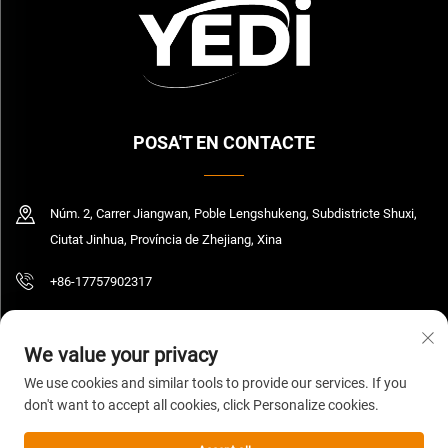
POSA'T EN CONTACTE
Núm. 2, Carrer Jiangwan, Poble Lengshukeng, Subdistricte Shuxi,
Ciutat Jinhua, Província de Zhejiang, Xina
+86-17757902317
[email protected]
We value your privacy
We use cookies and similar tools to provide our services. If you
don't want to accept all cookies, click Personalize cookies.
Copyright © 2026 Zhejiang Yedi Industry And Trade Co., Ltd. Tots els drets
reservats.
Política de privadesa