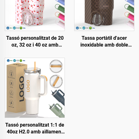
Tassó personalitzat de 20
Tassa portàtil d'acer
oz, 32 oz i 40 oz amb
inoxidable amb doble
nansa, gota aïllant amb
paret al buit i nansa, amb
tapa de palla abatible,
logotip personalitzat, 20oz
tassa de viatge d'acer
32oz 40oz, tassó de viatge
inoxidable amb nansa per
amb tapa per a begudes
a begudes calentes i
calentes i fredes
fredes
Tassó personalitzat 1:1 de
40oz H2.0 amb aïllament
de vidre doble i acer