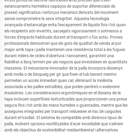
inclou juntes de silicona fabricades amb precisió que creen
estancaments hermètics capaços de suportar diferencials de
pressió significatius i esforços mecànics derivats del moviment
sense comprometre la seva integritat. Aquesta tecnologia
avançada d'estancatge evita l'escapament de líquids fins i tot quan
els recipients són invertits, sacsejats vigorosament o sotmesos a
forces d'impacte habituals durant el transport o l'ús actiu. Proves
professionals demostren que els gots de qualitat de venda al por
major amb tapa i palla mantenen una resistència total a les fugues
durant milers de cicles d'obertura i tancament, garantint una
fiabilitat a llarg termini per als negocis que investeixen en quantitats
massives. El mecanisme innovador de la palla incorpora dissenys
amb molla o de bloqueig per gir que fixen el tub bevent mentre
permeten un accés immediat quan cal, eliminant la molèstia
associada a les palles extraïbles, que poden perdre's o esdevenir
insalubres. Les consideracions ergonòmiques en el disseny de la
tapa inclouen superfícies texturitzades que proporcionen una presa
segura fins i tot amb les mans humides o guantades, mentre que les
assegures integrades per transport redueixen el risc de caigudes
durant el trasllat. El sistema és compatible amb diversos tipus de
palla, incloent opcions reutilitzables d'acer inoxidable que s'alinien
amb els objectius de sostenibilitat mediambiental i alternatives