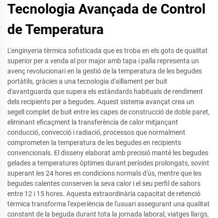
Tecnologia Avançada de Control
de Temperatura
L'enginyeria tèrmica sofisticada que es troba en els gots de qualitat
superior per a venda al por major amb tapa i palla representa un
avenç revolucionari en la gestió de la temperatura de les begudes
portàtils, gràcies a una tecnologia d'aïllament per buit
d'avantguarda que supera els estàndards habituals de rendiment
dels recipients per a begudes. Aquest sistema avançat crea un
segell complet de buit entre les capes de construcció de doble paret,
eliminant eficaçment la transferència de calor mitjançant
conducció, convecció i radiació, processos que normalment
comprometen la temperatura de les begudes en recipients
convencionals. El disseny elaborat amb precisió manté les begudes
gelades a temperatures òptimes durant períodes prolongats, sovint
superant les 24 hores en condicions normals d'ús, mentre que les
begudes calentes conserven la seva calor i el seu perfil de sabors
entre 12 i 15 hores. Aquesta extraordinària capacitat de retenció
tèrmica transforma l'experiència de l'usuari assegurant una qualitat
constant de la beguda durant tota la jornada laboral, viatges llargs,