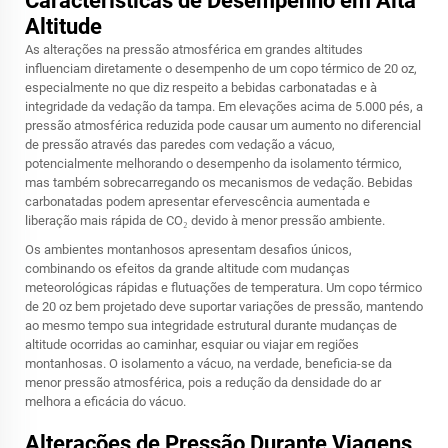
Características de Desempenho em Alta
Altitude
As alterações na pressão atmosférica em grandes altitudes
influenciam diretamente o desempenho de um copo térmico de 20 oz,
especialmente no que diz respeito a bebidas carbonatadas e à
integridade da vedação da tampa. Em elevações acima de 5.000 pés, a
pressão atmosférica reduzida pode causar um aumento no diferencial
de pressão através das paredes com vedação a vácuo,
potencialmente melhorando o desempenho da isolamento térmico,
mas também sobrecarregando os mecanismos de vedação. Bebidas
carbonatadas podem apresentar efervescência aumentada e
liberação mais rápida de CO₂ devido à menor pressão ambiente.
Os ambientes montanhosos apresentam desafios únicos,
combinando os efeitos da grande altitude com mudanças
meteorológicas rápidas e flutuações de temperatura. Um copo térmico
de 20 oz bem projetado deve suportar variações de pressão, mantendo
ao mesmo tempo sua integridade estrutural durante mudanças de
altitude ocorridas ao caminhar, esquiar ou viajar em regiões
montanhosas. O isolamento a vácuo, na verdade, beneficia-se da
menor pressão atmosférica, pois a redução da densidade do ar
melhora a eficácia do vácuo.
Alterações de Pressão Durante Viagens