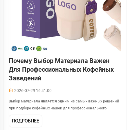
Почему Выбор Материала Важен
Для Профессиональных Кофейных
Заведений
2026-07-29 16:41:00
Выбор материала является одним из самых важных решений
при подборе кофейных чашек для профессионального
использования. Качество кофейных чашек напрямую влияет
ПОДРОБНЕЕ
на удовлетворённость клиентов, срок службы оборудования и
восприятие бренда. Независимо от того, управляете ли вы...