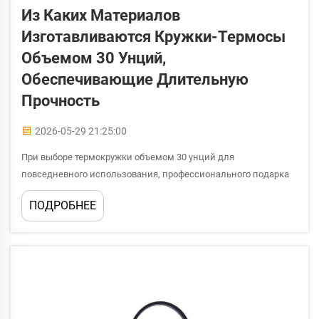
Из Каких Материалов
Изготавливаются Кружки-Термосы
Объемом 30 Унций,
Обеспечивающие Длительную
Прочность
2026-05-29 21:25:00
При выборе термокружки объемом 30 унций для
повседневного использования, профессионального подарка
или программ branded-товаров выбор материала является
ПОДРОБНЕЕ
единственным наиболее важным фактором, определяющим
срок службы этого изделия. Термокружка объемом 30 унций
подвергается высоким эксплуатационным нагрузкам &mda...