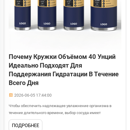
Почему Кружки Объёмом 40 Унций
Идеально Подходят Для
Поддержания Гидратации В Течение
Всего Дня
2026-06-05 17:44:00
Чтобы обеспечить надлежащее увлажнение организма в
течение длительного времени, выбор сосуда имеет
существенное значение. Термокружка объемом 40 унций
ПОДРОБНЕЕ
стала одним из самых практичных решений для тех, кому