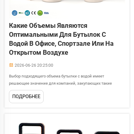
Какие Объемы Являются
Оптимальными Для Бутылок С
Водой В Офисе, Спортзале Или На
Открытом Воздухе
2026-06-26 20:25:00
Выбор подходящего объема бутылки с водой имеет
решающее значение для компаний, закупающих такие
бутылки оптом для корпоративных подарков, розничных
ПОДРОБНЕЕ
запасов или программ branded merchandise. Оптимальный
объем зависит от контекста использования: в офисной среде,
при занятиях фитнесом...