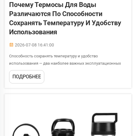
Почему Термосы Для Воды
Различаются По Способности
Сохранять Температуру И Удобству
Использования
2026-07-08 16:41:00
Способность сохранять температуру и удобство
использования — два наиболее важных эксплуатационных
параметра, которые отличают качественные оптовые термосы
ПОДРОБНЕЕ
для воды от базовых аналогов. Когда организации закупают
оптом термосы для воды для сотрудников, рекламных
кампаний...