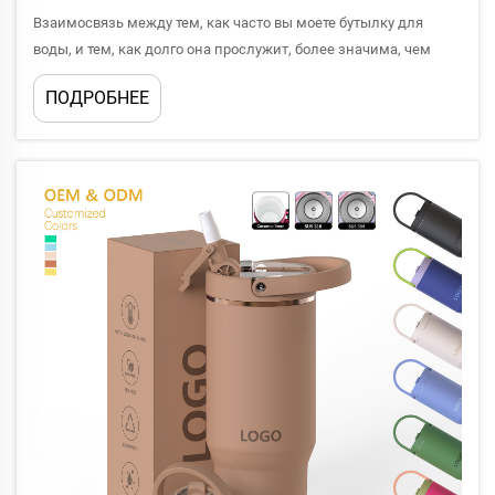
Взаимосвязь между тем, как часто вы моете бутылку для
воды, и тем, как долго она прослужит, более значима, чем
большинство людей полагают. Независимо от того, являетесь
ПОДРОБНЕЕ
ли вы ритейлером, закупающим оптом бутылки для воды для
своего бренда, или конечным потребителем, использующим
их ежедневно, важно понимать...