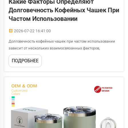
Какие Факторы Определяют
Долговечность Кофейных Чашек При
Частом Использовании
2026-07-22 16:41:00
Долговечность кофейных чашек при частом использовании
зависит от нескольких взаимосвязанных факторов,
выходящих далеко за рамки простого выбора материала.
ПОДРОБНЕЕ
Понимание этих элементов критически важно для всех, кто
ежедневно использует кофейные чашки — будь то в личных
целях, в офисе...