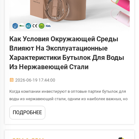
Как Условия Окружающей Среды
Влияют На Эксплуатационные
Характеристики Бутылок Для Воды
Из Нержавеющей Стали
2026-06-19 17:44:00
Когда компании инвестируют в оптовые партии бутылок для
воды из нержавеющей стали, одним из наиболее важных, но
зачастую упускаемых из виду факторов является то, как
ПОДРОБНЕЕ
окружающая среда влияет на их реальные эксплуатационные
характеристики. От жарких открытых строительных площадок
до...