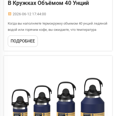
В Кружках Объёмом 40 Унций
2026-06-12 17:44:00
Когда вы наполняете термокружку объемом 40 унций ледяной
водой или горячим кофе, вы ожидаете, что температура
сохранится надолго — не несколько минут, а часы: во время
ПОДРОБНЕЕ
утренней поездки на работу, целого рабочего дня или
послеобеденной прогулки на свежем воздухе. Причина, по
которой это ожидание оправдывается…