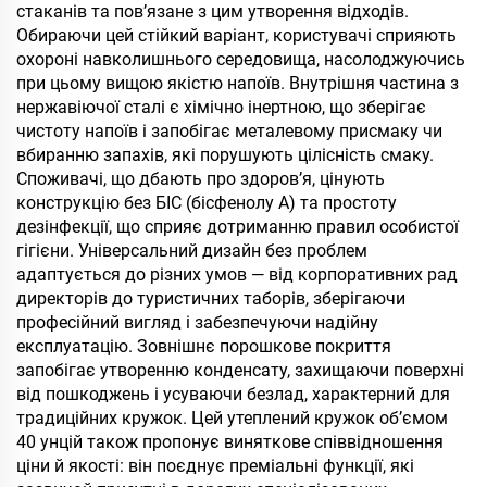
стаканів та пов’язане з цим утворення відходів.
Обираючи цей стійкий варіант, користувачі сприяють
охороні навколишнього середовища, насолоджуючись
при цьому вищою якістю напоїв. Внутрішня частина з
нержавіючої сталі є хімічно інертною, що зберігає
чистоту напоїв і запобігає металевому присмаку чи
вбиранню запахів, які порушують цілісність смаку.
Споживачі, що дбають про здоров’я, цінують
конструкцію без БІС (бісфенолу А) та простоту
дезінфекції, що сприяє дотриманню правил особистої
гігієни. Універсальний дизайн без проблем
адаптується до різних умов — від корпоративних рад
директорів до туристичних таборів, зберігаючи
професійний вигляд і забезпечуючи надійну
експлуатацію. Зовнішнє порошкове покриття
запобігає утворенню конденсату, захищаючи поверхні
від пошкоджень і усуваючи безлад, характерний для
традиційних кружок. Цей утеплений кружок об’ємом
40 унцій також пропонує виняткове співвідношення
ціни й якості: він поєднує преміальні функції, які