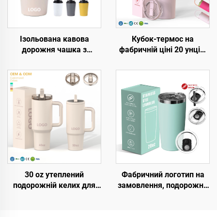
Ізольована кавова
Кубок-термос на
дорожня чашка з
фабричній ціні 20 унцій,
нержавіючої сталі з
32 унції, 40 унцій з
індивідуальним
ручкою та кришкою з
логотипом, 8 унцій, 12
трубочкою, ізольований
унцій, 16 унцій,
кубок, багаторазовий
портативні вакуумні
термос з нержавіючої
кружки з подвійними
сталі для сублімації
стінками з герметичним
кришкою
30 oz утеплений
Фабричний логотип на
подорожній келих для
замовлення, подорожня
кави з льодом з
кавова кружка з
патентованою кришкою
подвійним утепленням із