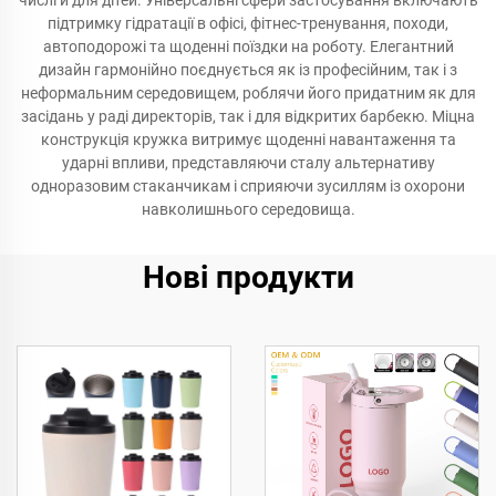
числі й для дітей. Універсальні сфери застосування включають
підтримку гідратації в офісі, фітнес-тренування, походи,
автоподорожі та щоденні поїздки на роботу. Елегантний
дизайн гармонійно поєднується як із професійним, так і з
неформальним середовищем, роблячи його придатним як для
засідань у раді директорів, так і для відкритих барбекю. Міцна
конструкція кружка витримує щоденні навантаження та
ударні впливи, представляючи сталу альтернативу
одноразовим стаканчикам і сприяючи зусиллям із охорони
навколишнього середовища.
Нові продукти