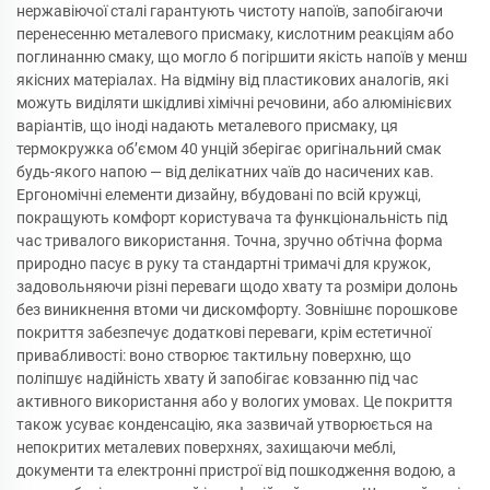
нержавіючої сталі гарантують чистоту напоїв, запобігаючи
перенесенню металевого присмаку, кислотним реакціям або
поглинанню смаку, що могло б погіршити якість напоїв у менш
якісних матеріалах. На відміну від пластикових аналогів, які
можуть виділяти шкідливі хімічні речовини, або алюмінієвих
варіантів, що іноді надають металевого присмаку, ця
термокружка об’ємом 40 унцій зберігає оригінальний смак
будь-якого напою — від делікатних чаїв до насичених кав.
Ергономічні елементи дизайну, вбудовані по всій кружці,
покращують комфорт користувача та функціональність під
час тривалого використання. Точна, зручно обтічна форма
природно пасує в руку та стандартні тримачі для кружок,
задовольняючи різні переваги щодо хвату та розміри долонь
без виникнення втоми чи дискомфорту. Зовнішнє порошкове
покриття забезпечує додаткові переваги, крім естетичної
привабливості: воно створює тактильну поверхню, що
поліпшує надійність хвату й запобігає ковзанню під час
активного використання або у вологих умовах. Це покриття
також усуває конденсацію, яка зазвичай утворюється на
непокритих металевих поверхнях, захищаючи меблі,
документи та електронні пристрої від пошкодження водою, а