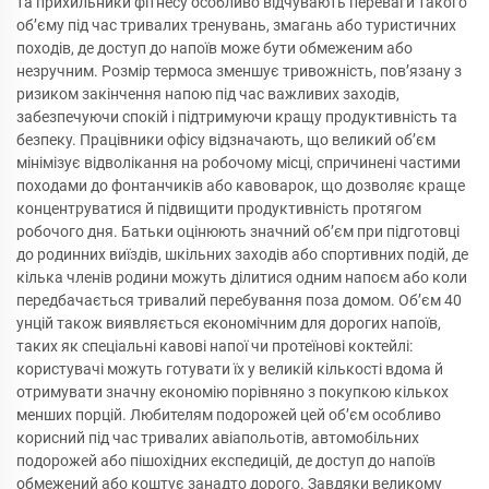
та прихильники фітнесу особливо відчувають переваги такого
об’єму під час тривалих тренувань, змагань або туристичних
походів, де доступ до напоїв може бути обмеженим або
незручним. Розмір термоса зменшує тривожність, пов’язану з
ризиком закінчення напою під час важливих заходів,
забезпечуючи спокій і підтримуючи кращу продуктивність та
безпеку. Працівники офісу відзначають, що великий об’єм
мінімізує відволікання на робочому місці, спричинені частими
походами до фонтанчиків або кавоварок, що дозволяє краще
концентруватися й підвищити продуктивність протягом
робочого дня. Батьки оцінюють значний об’єм при підготовці
до родинних виїздів, шкільних заходів або спортивних подій, де
кілька членів родини можуть ділитися одним напоєм або коли
передбачається тривалий перебування поза домом. Об’єм 40
унцій також виявляється економічним для дорогих напоїв,
таких як спеціальні кавові напої чи протеїнові коктейлі:
користувачі можуть готувати їх у великій кількості вдома й
отримувати значну економію порівняно з покупкою кількох
менших порцій. Любителям подорожей цей об’єм особливо
корисний під час тривалих авіапольотів, автомобільних
подорожей або пішохідних експедицій, де доступ до напоїв
обмежений або коштує занадто дорого. Завдяки великому