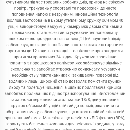
супутником під час тривалих робочих днів, пригод на свіжому
повітрі, тренувань у спортзалі та подорожей, де часте
поповнення напою є незручним. Інноваційна технологія
ізоляції, застосована в цьому утепленому кружку об’ємом 40
унцій, використовує вакуумну камеру між двома стінками з
нержавіючої сталі, ефективно усуваючи теплопередачу
шляхом теплопровідності та конвекції. Цей науковий підхід
забезпечує, що гарячі напої залишаються скажено гарячими
протягом до 12 годин, а холодні — освіжаюче прохолодними
протягом вражаючих 24 годин. Кружок має зовнішнє
покриття з порошкового полімеру, яке забезпечує відмінне
зчеплення та запобігає утворенню конденсату, усуваючи
необхідність у підстаканниках і захищаючи поверхні від
водяних кілець. Широкий отвір дозволяє помістити кубики
льоду та полегшує чищення, а щільно прилягаюча кришка
запобігає проливанню під час транспортування. Виготовлений
із харчової нержавіючої сталі марки 18/8, цей утеплений
кружок об’ємом 40 унцій стійкий до корозії, ржавчини та
зберігання смаку, забезпечуючи, що кожен напій зберігає свій
оригінальний смак. Матеріали, що не містять БІС-фенолу (BPA),
гарантують безпечне вживання для всіх членів родини, у тому