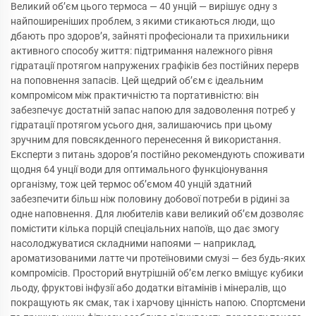
Великий об’єм цього термоса — 40 унцій — вирішує одну з
найпоширеніших проблем, з якими стикаються люди, що
дбають про здоров’я, зайняті професіонали та прихильники
активного способу життя: підтримання належного рівня
гідратації протягом напружених графіків без постійних перерв
на поповнення запасів. Цей щедрий об’єм є ідеальним
компромісом між практичністю та портативністю: він
забезпечує достатній запас напою для задоволення потреб у
гідратації протягом усього дня, залишаючись при цьому
зручним для повсякденного перенесення й використання.
Експерти з питань здоров’я постійно рекомендують споживати
щодня 64 унції води для оптимального функціонування
організму, тож цей термос об’ємом 40 унцій здатний
забезпечити більш ніж половину добової потреби в рідині за
одне наповнення. Для любителів кави великий об’єм дозволяє
помістити кілька порцій спеціальних напоїв, що дає змогу
насолоджуватися складними напоями — наприклад,
ароматизованими латте чи протеїновими смузі — без будь-яких
компромісів. Просторий внутрішній об’єм легко вміщує кубики
льоду, фруктові інфузії або додатки вітамінів і мінералів, що
покращують як смак, так і харчову цінність напою. Спортсмени