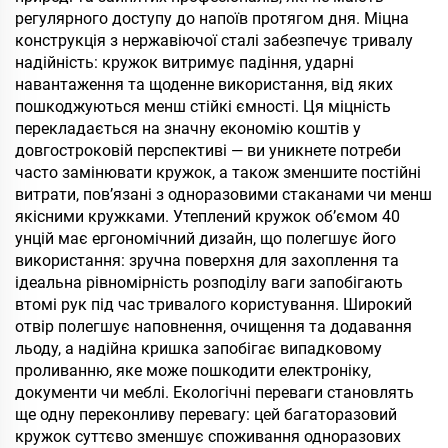
регулярного доступу до напоїв протягом дня. Міцна
конструкція з нержавіючої сталі забезпечує тривалу
надійність: кружок витримує падіння, ударні
навантаження та щоденне використання, від яких
пошкоджуються менш стійкі ємності. Ця міцність
перекладається на значну економію коштів у
довгостроковій перспективі — ви уникнете потреби
часто замінювати кружок, а також зменшите постійні
витрати, пов’язані з одноразовими стаканами чи менш
якісними кружками. Утеплений кружок об’ємом 40
унцій має ергономічний дизайн, що полегшує його
використання: зручна поверхня для захоплення та
ідеальна рівномірність розподілу ваги запобігають
втомі рук під час тривалого користування. Широкий
отвір полегшує наповнення, очищення та додавання
льоду, а надійна кришка запобігає випадковому
проливанню, яке може пошкодити електроніку,
документи чи меблі. Екологічні переваги становлять
ще одну переконливу перевагу: цей багаторазовий
кружок суттєво зменшує споживання одноразових