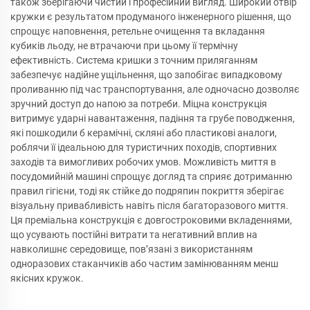
також зберігаючи чистий і професійний вигляд. Широкий отвір
кружки є результатом продуманого інженерного рішення, що
спрощує наповнення, ретельне очищення та вкладання
кубиків льоду, не втрачаючи при цьому її термічну
ефективність. Система кришки з точним приляганням
забезпечує надійне ущільнення, що запобігає випадковому
проливанню під час транспортування, але одночасно дозволяє
зручний доступ до напою за потреби. Міцна конструкція
витримує ударні навантаження, падіння та грубе поводження,
які пошкодили б керамічні, скляні або пластикові аналоги,
роблячи її ідеальною для туристичних походів, спортивних
заходів та вимогливих робочих умов. Можливість миття в
посудомийній машині спрощує догляд та сприяє дотриманню
правил гігієни, тоді як стійке до подряпин покриття зберігає
візуальну привабливість навіть після багаторазового миття.
Ця преміальна конструкція є довгостроковими вкладеннями,
що усувають постійні витрати та негативний вплив на
навколишнє середовище, пов’язані з використанням
одноразових стаканчиків або частим замінюванням менш
якісних кружок.