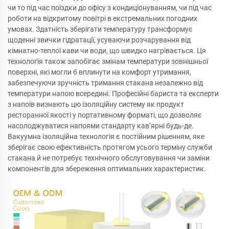
чи то під час поїздки до офісу з кондиціонуванням, чи під час
роботи на відкритому повітрі в екстремальних погодних
умовах. Здатність зберігати температуру трансформує
щоденні звички гідратації, усуваючи розчарування від
кімнатно-теплої кави чи води, що швидко нагрівається. Ця
технологія також запобігає змінам температури зовнішньої
поверхні, які могли б вплинути на комфорт утримання,
забезпечуючи зручність тримання стакана незалежно від
температури напою всередині. Професійні бариста та експерти
з напоїв визнають цю ізоляційну систему як продукт
ресторанної якості у портативному форматі, що дозволяє
насолоджуватися напоями стандарту кав’ярні будь-де.
Вакуумна ізоляційна технологія є постійним рішенням, яке
зберігає свою ефективність протягом усього терміну служби
стакана й не потребує технічного обслуговування чи заміни
компонентів для збереження оптимальних характеристик.