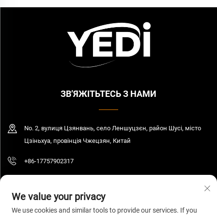
ЗВ’ЯЖІТЬТЕСЬ З НАМИ
No. 2, вулиця Цзянвань, село Леншуцзєн, район Шусі, місто
Цзіньхуа, провінція Чжецзян, Китай
+86-17757902317
[email protected]
We value your privacy
We use cookies and similar tools to provide our services. If you