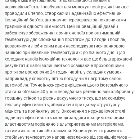
камера між внутрішньою та зовнішньою стінками з
нержавіючої сталі позбувається молекул повітря, які інакше
проводили б тепло, створюючи надзвичайно ефективний
ізоляційний бар’єр, що значно перевершує за показниками
традиційні одностінні ємності. Цей інноваційний дизайн
забезпечує збереження гарячих напоїв при оптимальній
температурі для споживання протягом до 12 годин поспіль,
дозволяючи любителям кави насолоджуватися ранковою
чашкою при ідеальній температурі аж до пізнього дня. Для
холодних напоїв ізоляційна технологія дає ще більш вражаючі
результати: напої залишаються освіжаюче прохолодними
протягом вражаючих 24 годин, навіть у складних умовах —
наприклад, у спекотну літню погоду чи в нагрітому салоні
автомобіля. Точне інженерне вирішення цього ізотермічного
стакана об’ємом 40 унцій передбачає ретельно відкалібровану
товщину стінок та рівень вакуумного тиску, що максимізує
теплову ефективність, зберігаючи при цьому структурну
міцність та прийнятну вагу. Виконання з нержавіючої сталі
підвищує ефективність ізоляції завдяки кращим тепловим
властивостям порівняно з альтернативними матеріалами,
такими як пластик або алюміній. Користувачі отримують
стабільну температуру напоїв незалежно від зовнішніх умов —