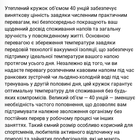
багаторазове
кришкою, 20 унцій, чаші-
використання
тремблери з
Утеплений кружок об’ємом 40 унцій забезпечує
нержавіюча сталь
нержавіючої сталі
виняткову цінність завдяки численним практичним
пляшка для води
перевагам, які безпосередньо покращують ваш
тумблер з ручкою
щоденний досвід споживання напоїв та загальну
соломінкою
зручність у повсякденному житті. Основною
перевагою є збереження температури завдяки
передовій технології вакуумної ізоляції, що забезпечує
підтримку ідеальної температури вашого напою
протягом усього дня. Незалежно від того, чи ви
надаєте перевагу розпеченим кавовим напоям під час
ранкових зустрічей чи льодяно-холодній воді під час
тренувань у другій половині дня, цей кружок гарантує
оптимальну температуру для споживання без будь-
яких компромісів. Великий об’єм — 40 унцій — зменшує
необхідність частого поповнення, що дозволяє вам
підтримувати належне зволоження організму без
постійних перерв у робочому процесі чи інших
заняттях. Такий ємний розмір особливо корисний для
спортсменів, любителів активного відпочинку на
природі та зайнятих професіоналів, які не мають