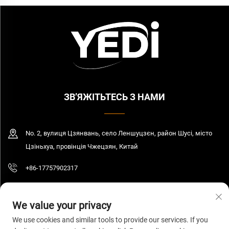
ЗВ’ЯЖІТЬТЕСЬ З НАМИ
No. 2, вулиця Цзянвань, село Леншуцзєн, район Шусі, місто
Цзіньхуа, провінція Чжецзян, Китай
+86-17757902317
[email protected]
We value your privacy
We use cookies and similar tools to provide our services. If you