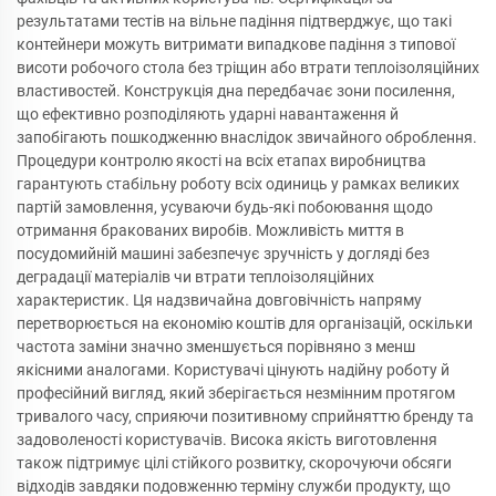
результатами тестів на вільне падіння підтверджує, що такі
контейнери можуть витримати випадкове падіння з типової
висоти робочого стола без тріщин або втрати теплоізоляційних
властивостей. Конструкція дна передбачає зони посилення,
що ефективно розподіляють ударні навантаження й
запобігають пошкодженню внаслідок звичайного оброблення.
Процедури контролю якості на всіх етапах виробництва
гарантують стабільну роботу всіх одиниць у рамках великих
партій замовлення, усуваючи будь-які побоювання щодо
отримання бракованих виробів. Можливість миття в
посудомийній машині забезпечує зручність у догляді без
деградації матеріалів чи втрати теплоізоляційних
характеристик. Ця надзвичайна довговічність напряму
перетворюється на економію коштів для організацій, оскільки
частота заміни значно зменшується порівняно з менш
якісними аналогами. Користувачі цінують надійну роботу й
професійний вигляд, який зберігається незмінним протягом
тривалого часу, сприяючи позитивному сприйняттю бренду та
задоволеності користувачів. Висока якість виготовлення
також підтримує цілі стійкого розвитку, скорочуючи обсяги
відходів завдяки подовженню терміну служби продукту, що