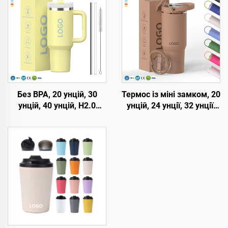
Без BPA, 20 унцій, 30
Термос із міні замком, 20
унцій, 40 унцій, H2.0
унцій, 24 унції, 32 унції,
кружка-термос з ручкою
40 унцій, зі зворотною
та соломинкою, кришка
соломинкою,
з 3 положеннями,
портативний подорожній
подорожній утеплений
келих, вакуумно-
стакан з нержавіючої
ізольований термос з
сталі
ручкою