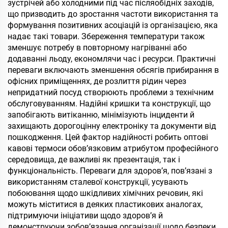
зустрічей або холодними під час післяобідніх заходів,
що призводить до зростання частоти використання та
формування позитивних асоціацій із організацією, яка
надає такі товари. Збереження температури також
зменшує потребу в повторному нагріванні або
додаванні льоду, економлячи час і ресурси. Практичні
переваги включають зменшення обсягів прибирання в
офісних приміщеннях, де розлиття рідин через
непридатний посуд створюють проблеми з технічним
обслуговуванням. Надійні кришки та конструкції, що
запобігають витіканню, мінімізують інциденти й
захищають дорогоцінну електроніку та документи від
пошкодження. Цей фактор надійності робить оптові
кавові термоси обов’язковим атрибутом професійного
середовища, де важливі як презентація, так і
функціональність. Переваги для здоров’я, пов’язані з
використанням сталевої конструкції, усувають
побоювання щодо шкідливих хімічних речовин, які
можуть міститися в деяких пластикових аналогах,
підтримуючи ініціативи щодо здоров’я й
демонструючи зобов’язання організації щодо безпеки