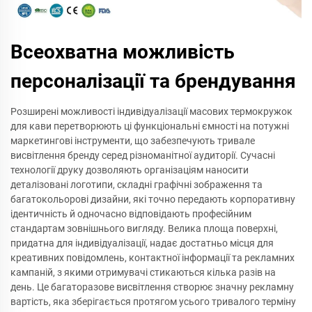
Всеохватна можливість
персоналізації та брендування
Розширені можливості індивідуалізації масових термокружок
для кави перетворюють ці функціональні ємності на потужні
маркетингові інструменти, що забезпечують тривале
висвітлення бренду серед різноманітної аудиторії. Сучасні
технології друку дозволяють організаціям наносити
деталізовані логотипи, складні графічні зображення та
багатокольорові дизайни, які точно передають корпоративну
ідентичність й одночасно відповідають професійним
стандартам зовнішнього вигляду. Велика площа поверхні,
придатна для індивідуалізації, надає достатньо місця для
креативних повідомлень, контактної інформації та рекламних
кампаній, з якими отримувачі стикаються кілька разів на
день. Це багаторазове висвітлення створює значну рекламну
вартість, яка зберігається протягом усього тривалого терміну