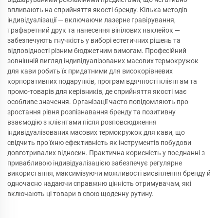
впливають на сприйняття якості бренду. Кілька методів
індивідуалізації — включаючи лазерне гравірування,
трафаретний друк та нанесення вінілових наклейок —
забезпечують гнучкість у виборі естетичних рішень та
відповідності різним бюджетним вимогам. Професійний
зовнішній вигляд індивідуалізованих масових термокружок
для кави робить їх придатними для високорівневих
корпоративних подарунків, програм вдячності клієнтам та
промо-товарів для керівників, де сприйняття якості має
особливе значення. Організації часто повідомляють про
зростання рівня розпізнавання бренду та позитивну
взаємодію з клієнтами після розповсюдження
індивідуалізованих масових термокружок для кави, що
свідчить про їхню ефективність як інструментів побудови
довготривалих відносин. Практична корисність у поєднанні з
привабливою індивідуалізацією забезпечує регулярне
використання, максимізуючи можливості висвітлення бренду й
одночасно надаючи справжню цінність отримувачам, які
включають ці товари в свою щоденну рутину.