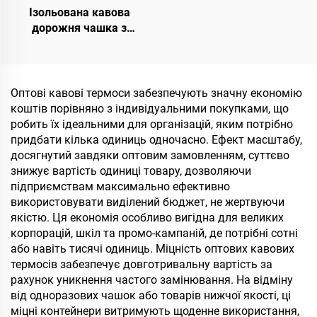
Ізольована кавова
дорожня чашка з
нержавіючої сталі з
індивідуальним
логотипом, 8 унцій, 12
унцій, 16 унцій,
Оптові кавові термоси забезпечують значну економію
портативні вакуумні
коштів порівняно з індивідуальними покупками, що
кружки з подвійними
робить їх ідеальними для організацій, яким потрібно
стінками з герметичним
придбати кілька одиниць одночасно. Ефект масштабу,
кришкою
досягнутий завдяки оптовим замовленням, суттєво
знижує вартість одиниці товару, дозволяючи
підприємствам максимально ефективно
використовувати виділений бюджет, не жертвуючи
якістю. Ця економія особливо вигідна для великих
корпорацій, шкіл та промо-кампаній, де потрібні сотні
або навіть тисячі одиниць. Міцність оптових кавових
термосів забезпечує довготривальну вартість за
рахунок уникнення частого замінювання. На відміну
від одноразових чашок або товарів нижчої якості, ці
міцні контейнери витримують щоденне використання,