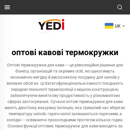
UK
оптові кавові термокружки
Оптові термокружки для кави — це революційне рішення для
бізнесу, організацій та окремих осіб, які шукатимуть
економічно вигідну й високоякісну посудину для напоїв у
великих обсягах. Ці багатофункціональні ємності поєднують
передові технології термоізоляції з міцною конструкцією,
забезпечуючи виняткову продуктивність у різноманітних
сферах застосування. Сучасні оптові термокружки для кави
мають двостінну вакуумну ізоляцію, яка тривалий час зберігає
температуру напоїв: гарячі напої залишаються парячими, а
холодні — освіжаючо прохолодними протягом кількох годин.
Основні функції оптових термокружок для кави виходять за