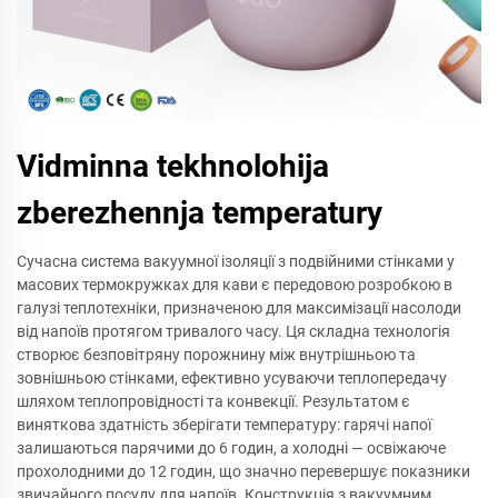
Vidminna tekhnolohija
zberezhennja temperatury
Сучасна система вакуумної ізоляції з подвійними стінками у
масових термокружках для кави є передовою розробкою в
галузі теплотехніки, призначеною для максимізації насолоди
від напоїв протягом тривалого часу. Ця складна технологія
створює безповітряну порожнину між внутрішньою та
зовнішньою стінками, ефективно усуваючи теплопередачу
шляхом теплопровідності та конвекції. Результатом є
виняткова здатність зберігати температуру: гарячі напої
залишаються парячими до 6 годин, а холодні — освіжаюче
прохолодними до 12 годин, що значно перевершує показники
звичайного посуду для напоїв. Конструкція з вакуумним