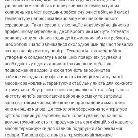
ущільненням запобігає впливу зовнішніх температурних
коливань на вміст посудини, забезпечуючи стабільний смак і
температуру напою незалежно від умов навколишнього
середовища. Така перевага у ізоляції є надзвичайно цінною в
професійному середовищі, де співробітники можуть готувати
ранкову каву за кілька годин до її вживання або потребують,
щоб холодні напої залишалися охолодженими під час тривалих
заходів на відкритому повітрі. Технологія також запобігає
утворенню конденсату на зовнішніх поверхнях, усуваючи
необхідність у підстаканниках і захищаючи меблі від
пошкодження водою. Висока точність виробництва
забезпечує однакову ефективність ізоляції в усьому партії
масових замовлень, гарантуючи стабільну якість для кожного
отримувача. Внутрішні стінки з нержавіючої сталі зберігають
чистоту напоїв, запобігаючи вбиранню смаку та затримці
запахів і, таким чином, зберігаючи оригінальний смак кави,
чаю чи інших напоїв. Ця технологія збереження температури
суттєво підвищує задоволеність користувачів, одночасно
демонструючи якість та продуманість організацій, які надають
масові термокружки для кави як подарунки або рекламні
товари. Тривала ефективність термоізоляції зменшує