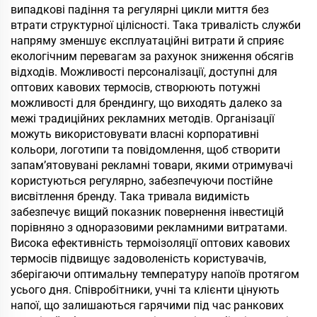
випадкові падіння та регулярні цикли миття без
втрати структурної цілісності. Така тривалість служби
напряму зменшує експлуатаційні витрати й сприяє
екологічним перевагам за рахунок зниження обсягів
відходів. Можливості персоналізації, доступні для
оптових кавових термосів, створюють потужні
можливості для брендингу, що виходять далеко за
межі традиційних рекламних методів. Організації
можуть використовувати власні корпоративні
кольори, логотипи та повідомлення, щоб створити
запам’ятовувані рекламні товари, якими отримувачі
користуються регулярно, забезпечуючи постійне
висвітлення бренду. Така тривала видимість
забезпечує вищий показник повернення інвестицій
порівняно з одноразовими рекламними витратами.
Висока ефективність термоізоляції оптових кавових
термосів підвищує задоволеність користувачів,
зберігаючи оптимальну температуру напоїв протягом
усього дня. Співробітники, учні та клієнти цінують
напої, що залишаються гарячими під час ранкових