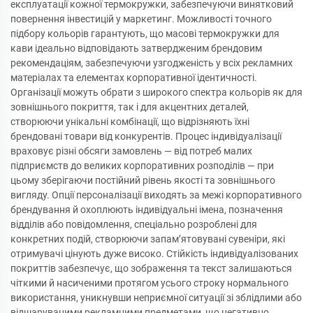
експлуатації кожної термокружки, забезпечуючи винятковий
повернення інвестицій у маркетинг. Можливості точного
підбору кольорів гарантують, що масові термокружки для
кави ідеально відповідають затвердженим брендовим
рекомендаціям, забезпечуючи узгодженість у всіх рекламних
матеріалах та елементах корпоративної ідентичності.
Організації можуть обрати з широкого спектра кольорів як для
зовнішнього покриття, так і для акцентних деталей,
створюючи унікальні комбінації, що відрізняють їхні
брендовані товари від конкурентів. Процес індивідуалізації
враховує різні обсяги замовлень — від потреб малих
підприємств до великих корпоративних розподілів — при
цьому зберігаючи постійний рівень якості та зовнішнього
вигляду. Опції персоналізації виходять за межі корпоративного
брендування й охоплюють індивідуальні імена, позначення
відділів або повідомлення, спеціально розроблені для
конкретних подій, створюючи запам’ятовувані сувеніри, які
отримувачі цінують дуже високо. Стійкість індивідуалізованих
покриттів забезпечує, що зображення та текст залишаються
чіткими й насиченими протягом усього строку нормального
використання, уникнувши неприємної ситуації зі зблідлими або
відшаруваними рекламними предметами, що негативно