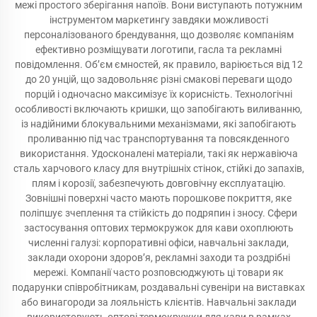
межі простого зберігання напоїв. Вони виступають потужним
інструментом маркетингу завдяки можливості
персоналізованого брендування, що дозволяє компаніям
ефективно розміщувати логотипи, гасла та рекламні
повідомлення. Об’єм ємностей, як правило, варіюється від 12
до 20 унцій, що задовольняє різні смакові переваги щодо
порцій і одночасно максимізує їх корисність. Технологічні
особливості включають кришки, що запобігають виливанню,
із надійними блокувальними механізмами, які запобігають
проливанню під час транспортування та повсякденного
використання. Удосконалені матеріали, такі як нержавіюча
сталь харчового класу для внутрішніх стінок, стійкі до запахів,
плям і корозії, забезпечують довговічну експлуатацію.
Зовнішні поверхні часто мають порошкове покриття, яке
поліпшує зчеплення та стійкість до подряпин і зносу. Сфери
застосування оптових термокружок для кави охоплюють
численні галузі: корпоративні офіси, навчальні заклади,
заклади охорони здоров’я, рекламні заходи та роздрібні
мережі. Компанії часто розповсюджують ці товари як
подарунки співробітникам, роздавальні сувеніри на виставках
або винагороди за лояльність клієнтів. Навчальні заклади