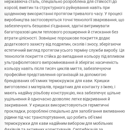
нержавіюча сталь, спеціально розроблена для стійкості до
корозії, вмятин та структурного руйнування навіть при
щоденному використанні протягом тривалого часу. У процесі
виробництва застосовуються точні технології зварювання, що
забезпечують безшовні з’єднання, здатні витримувати
багаторазові цикли теплового розширення й стискання без
втрати цілісності. Зовнішнє порошкове покриття додає
додаткового захисту від подряпин, сколів і зносу, зберігаючи
естетичний вигляд протягом усього терміну служби виробу. Ця
технологія покриття стійка до випадання кольору під впливом
ультрафіолетового випромінювання й зберігає насиченість
кольору навіть після тисяч циклів миття, забезпечуючи
професійне представлення організацій за допомогою
брендованих об’ємних термокружок для кави. Кришки
виготовлені з матеріалів, придатних для контакту з їжею, і
мають надійну різьбову конструкцію, яка забезпечує щільне
ущільнення й одночасно дозволяє легке відкривання й
закривання. У кришках використовуються герметичні
прокладки, розроблені спеціально для запобігання виливанню
рідини під час транспортування, що робить об’ємні
термокружки для кави надійним вибором для мобільних
фахівців та активних користувачів. Сертифікація за