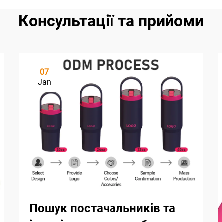
Консультації та прийоми
07
Jan
Пошук постачальників та