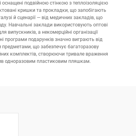
і оснащені подвійною стінкою з теплоізоляцією
ктовані кришки та прокладки, що запобігають
лузі й сценарії — від медичних закладів, що
воду. Навчальні заклади використовують оптові
я випускників, а некомерційні організації
ні програми подарунків значно виграють від
и предметами, що забезпечує багаторазову
йних комплектів, створюючи тривале враження
атив одноразовим пластиковим пляшкам.