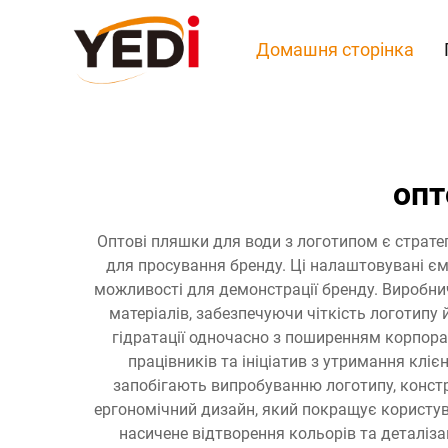
Домашня сторінка
опт
Оптові пляшки для води з логотипом є страте
для просування бренду. Ці налаштовувані єм
можливості для демонстрації бренду. Виробни
матеріалів, забезпечуючи чіткість логотипу 
гідратації одночасно з поширенням корпорат
працівників та ініціатив з утримання клі
запобігають випробуванню логотипу, констру
ергономічний дизайн, який покращує користу
насичене відтворення кольорів та деталіз