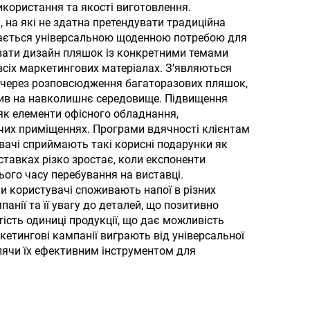
рунок
икористання та якості виготовлення.
, на які не здатна претендувати традиційна
ишається універсальною щоденною потребою для
жувати дизайн пляшок із конкретними темами
всіх маркетингових матеріалах. З’являються
ку через розповсюдження багаторазових пляшок,
лив на навколишнє середовище. Підвищення
як елементи офісного обладнання,
чих приміщеннях. Програми вдячності клієнтам
вачі сприймають такі корисні подарунки як
ставках різко зростає, коли експоненти
ого часу перебування на виставці.
ки користувачі споживають напої в різних
анії та її увагу до деталей, що позитивно
ість одиниці продукції, що дає можливість
етингові кампанії виграють від універсальної
блячи їх ефективним інструментом для