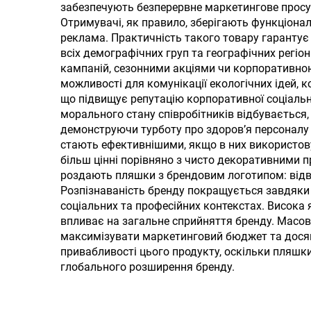
з відкидною
руч
забезпечують безперервне маркетингове просув
Отримувачі, як правило, зберігають функціонал
соломкою, з ручкою
х
реклама. Практичність такого товару гаранту
всіх демографічних груп та географічних регіо
кампаній, сезонними акціями чи корпоративною
можливості для комунікації екологічних ідей,
що підвищує репутацію корпоративної соціаль
морального стану співробітників відбувається
демонструючи турботу про здоров’я персоналу
стають ефективнішими, якщо в них використову
більш цінні порівняно з чисто декоративними п
роздають пляшки з брендовим логотипом: відві
Розпізнаваність бренду покращується завдяки б
соціальних та професійних контекстах. Висока я
впливає на загальне сприйняття бренду. Масов
максимізувати маркетинговий бюджет та досягт
привабливості цього продукту, оскільки пляшк
глобального розширення бренду.