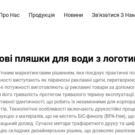
Про Нас
Продукція
Новини
Зв'язатися З На
ові пляшки для води з логот
гічним маркетинговим рішенням, яке поєднує практичні п
ності виступають як переносні рекламні щити, перетворю
чі потужності виготовляють ці рекламні товари за допомог
й його тривалість протягом тривалого терміну експлуатації
ивної ідентичності, що робить їх незамінними для корпор
єнтів. Технологічні особливості включають друкостійкі про
кцію з матеріалів, що не містять БІС-фенолу (BPA-free), що
вацький досвід. Сучасні методи трафаретного друку та ци
ацію складних дизайнерських рішень, що дозволяє реалізов