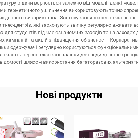
ературу рідини варіюється залежно від моделі: деякі модел
зми герметичного ущільнення використовують точно спрое
кденного використання. Застосування охоплює численні га
 фітнес-центрів, які заохочують звичку регулярно вживати 
 для студентів під час ознайомчих заходів та на заходах дл
х кампаній та акцій з підвищення обізнаності. Корпоратив
ільки одержувачі регулярно користуються функціональним
включають персоналізовані пляшки для води до конференці
 свідомості шляхом використання багаторазових альтерн
Нові продукти