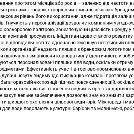
кою для гарячих і
офісу, набір-пода
ання протягом місяців або років — залежно від частоти в
ьні рекламні товари, створюючи тривалі зв’язки з брендом
олодних напоїв
є високий рівень його використання, адже гідратація зал
нів. Гнучкість у персоналізації дозволяє компаніям узгод
 кольоровою палітрою, забезпечуючи цілісність бренду у 
 коли компанії просувають ініціативи щодо сталого розвит
ної відповідальності та одночасно зменшує негативний вп
, коли організації надають пляшки з брендовим логотипом 
 й одночасно зміцнюючи корпоративну ідентичність у робо
ються персоналізовані пляшки для води, оскільки отриму
редметами. Ефективність участі в торгово-промислових ви
дувачі несуть видиму ідентифікацію компанії протягом усь
агаторазовій експозиції під час повсякденних дій, оскіль
кість матеріалів виготовлення свідчить про стандарти комп
е закупівельне забезпечення дозволяє значно знизити варт
и ширшого охоплення цільової аудиторії. Міжнародні марк
и для води подолають культурні бар’єри та мовні межі, ро