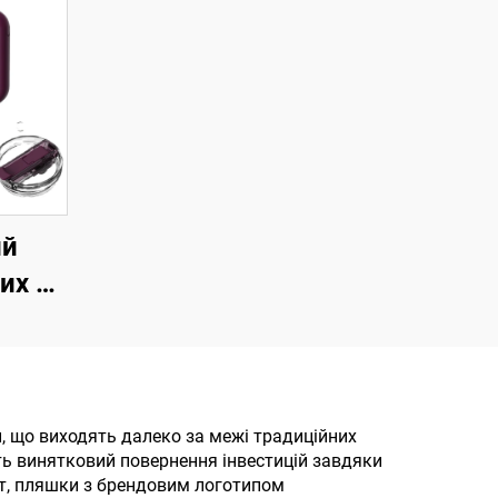
ий
их 40
ною
іючої
, з
жній
и, що виходять далеко за межі традиційних
ть винятковий повернення інвестицій завдяки
для
ат, пляшки з брендовим логотипом