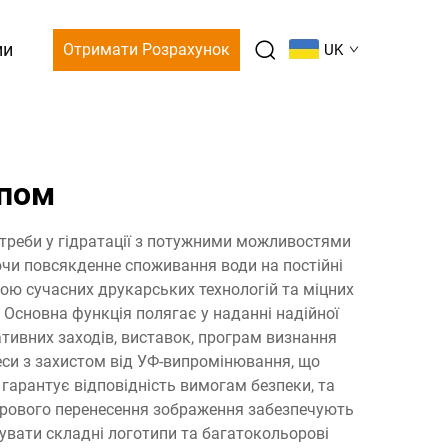
ми
Отримати Розрахунок
UK
ипом
отреби у гідратації з потужними можливостями
ючи повсякденне споживання води на постійні
ою сучасних друкарських технологій та міцних
. Основна функція полягає у наданні надійної
ативних заходів, виставок, програм визнання
цеси з захистом від УФ-випромінювання, що
 гарантує відповідність вимогам безпеки, та
фрового перенесення зображення забезпечують
увати складні логотипи та багатокольорові