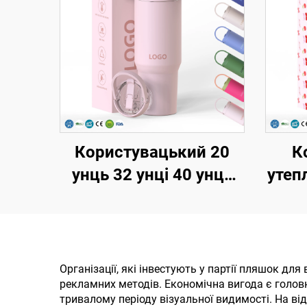
Користувацький 20
К
унць 32 унці 40 унць
утеп
Тумблер з кришкою та
32o
соломкою,
криш
нержавійка, вакуумне
утеплення,
Організації, які інвестують у партії пляшок дл
рекламних методів. Економічна вигода є голов
багаторазові тумблери
под
тривалому періоду візуальної видимості. На ві