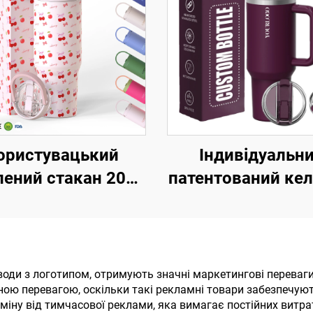
ористувацький
Індивідуальн
лений стакан 20oz
патентований кел
z 40oz із ручкою,
унцій з подвій
кою з відкидною
стінкою з нержав
соломинкою,
сталі з кришкою
нержавіюча
ручкою, подоро
я води з логотипом, отримують значні маркетингові переваг
ною перевагою, оскільки такі рекламні товари забезпечую
орожня кружка з
кавовий келих 
дміну від тимчасової реклами, яка вимагає постійних витр