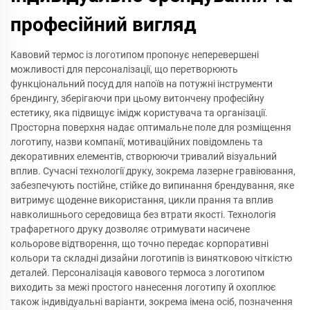
професійний вигляд
Кавовий термос із логотипом пропонує неперевершені
можливості для персоналізації, що перетворюють
функціональний посуд для напоїв на потужні інструменти
брендингу, зберігаючи при цьому витончену професійну
естетику, яка підвищує імідж користувача та організації.
Просторна поверхня надає оптимальне поле для розміщення
логотипу, назви компанії, мотиваційних повідомлень та
декоративних елементів, створюючи тривалий візуальний
вплив. Сучасні технології друку, зокрема лазерне гравіювання,
забезпечують постійне, стійке до випинання брендування, яке
витримує щоденне використання, цикли прання та вплив
навколишнього середовища без втрати якості. Технологія
трафаретного друку дозволяє отримувати насичене
кольорове відтворення, що точно передає корпоративні
кольори та складні дизайни логотипів із винятковою чіткістю
деталей. Персоналізація кавового термоса з логотипом
виходить за межі простого нанесення логотипу й охоплює
також індивідуальні варіанти, зокрема імена осіб, позначення