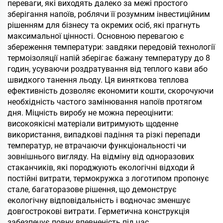
нержавіюча сталь
переваги, які виходять далеко за межі простого
пляшка для води
зберігання напоїв, роблячи її розумним інвестиційним
тумблер з ручкою
рішенням для бізнесу та окремих осіб, які прагнуть
соломінкою
максимальної цінності. Основною перевагою є
збереження температури: завдяки передовій технології
термоізоляції напій зберігає бажану температуру до 8
годин, усуваючи роздратування від теплого кави або
швидкого танення льоду. Ця виняткова теплова
ефективність дозволяє економити кошти, скорочуючи
необхідність частого замінювання напоїв протягом
дня. Міцність виробу не можна переоцінити:
високоякісні матеріали витримують щоденне
використання, випадкові падіння та різкі перепади
температур, не втрачаючи функціональності чи
зовнішнього вигляду. На відміну від одноразових
стаканчиків, які породжують екологічні відходи й
постійні витрати, термокружка з логотипом пропонує
стале, багаторазове рішення, що демонструє
екологічну відповідальність і водночас зменшує
довгострокові витрати. Герметична конструкція
забезпечує повну впевненість під час