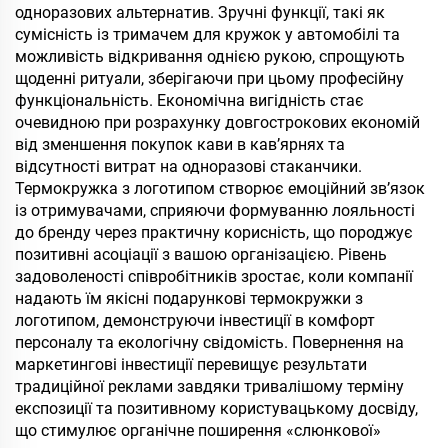
одноразових альтернатив. Зручні функції, такі як
сумісність із тримачем для кружок у автомобілі та
можливість відкривання однією рукою, спрощують
щоденні ритуали, зберігаючи при цьому професійну
функціональність. Економічна вигідність стає
очевидною при розрахунку довгострокових економій
від зменшення покупок кави в кав’ярнях та
відсутності витрат на одноразові стаканчики.
Термокружка з логотипом створює емоційний зв’язок
із отримувачами, сприяючи формуванню лояльності
до бренду через практичну корисність, що породжує
позитивні асоціації з вашою організацією. Рівень
задоволеності співробітників зростає, коли компанії
надають їм якісні подарункові термокружки з
логотипом, демонструючи інвестиції в комфорт
персоналу та екологічну свідомість. Повернення на
маркетингові інвестиції перевищує результати
традиційної реклами завдяки тривалішому терміну
експозиції та позитивному користувацькому досвіду,
що стимулює органічне поширення «слюнкової»