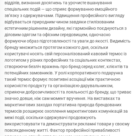
відділів, визнання досягнень та урочисте вшанування
спеціальних подій — що сприяє формуванню емоційного
зв’язку з одержувачами. Підвищення професійного вигляду
відбувається природним чином завдяки стилізованим
естетичним рішенням дизайну, які гармонійно поєднуються з
діловим одягом та офісним середовищем, одночасно
формуючи образ підготовленості та уваги до якості. Видимість
бренду множиться протягом кожного дня, оскільки
користувачі носять свій персоналізований кавовий термос із
логотипом у різних професійних та соціальних контекстах,
створюючи безліч вражень про бренд серед колег, клієнтів та
потенційних замовників. У ролі корпоративного подарунка
такий термос формує позитивні асоціації між практичною
корисністю продукту та організацією-дарувальником,
сприяючи доброзичливості та лояльності до бренду, що триває
значно довше, ніж сам момент вручення. На виставках та
маркетингових заходах портативна природа брендованих
термосів розширює охоплення маркетингових комунікацій за
межі події, оскільки одержувачі продовжують
використовувати та демонструвати рекламні товари у своєму
повсякденному житті. Фактор професійної привабливості