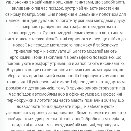
ущільнення з надійними кришками-гвинтами, що запобігають
виливанню під час поїздок, зустрічей чи активностей на
свіжому повітрі. Зовнішня поверхня є ідеальним полотном для
нанесення індивідуального логотипу різними методами друку
— лазерною гравіруванням, трафаретним друком та
теплопередачею. Сучасні моделі термокружок з логотипом
виготовлені з нержавіючої сталі харчового класу, що стійка до
корозії, не передає металевого присмаку й забезпечує
тривалий термін експлуатації. Багато моделей мають
ергономічні зони захоплення з рельєфною поверхнею, що
покращують комфорт утримання й запобігають вислизанню.
Внутрішнє покриття виконане з нереактивних матеріалів, що
зберігають оригінальний смак напоїв і спрощують очищення
та догляд. Ці універсальні ємності відповідають стандартним
розмірам підстаканників, тому їх зручно використовувати під
час поїздок автомобілем або в офісних умовах. Професійні
термокружки з логотипом часто мають позначки об’єму, що
дозволяють точно дозувати порції й забезпечують
узгодженість процесу заварювання. Знімні елементи повністю
розбираються для ретельної санітарної обробки, а матеріали,
придатні для миття в посудомийній машині, спрощують