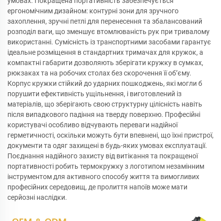
умовах. Покращена портативність забезпечується
ергономічним дизайном: контурні зони для зручного
захоплення, зручні петлі для перенесення та збалансований
розподіл ваги, що зменшує втомлюваність рук при тривалому
використанні. Сумісність із транспортними засобами гарантує
ідеальне розміщення в стандартних тримачах для кружок, а
компактні габарити дозволяють зберігати кружку в сумках,
рюкзаках та на робочих столах без скорочення її об’єму.
Корпус кружки стійкий до ударних пошкоджень, які могли б
порушити ефективність ущільнення, і виготовлений із
матеріалів, що зберігають свою структурну цілісність навіть
після випадкового падіння на тверду поверхню. Професійні
користувачі особливо відчувають переваги надійної
герметичності, оскільки можуть бути впевнені, що їхні пристрої,
документи та одяг захищені в будь-яких умовах експлуатації.
Поєднання надійного захисту від витікання та покращеної
портативності робить термокружку з логотипом незамінним
інструментом для активного способу життя та вимогливих
професійних середовищ, де пролиття напоїв може мати
серйозні наслідки.