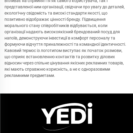
впливає на сприйняття як самого користувача, так і
представленої ним організації, свідчачи про увагу до деталей,
екологічну свідомість та високі стандарти якості, що
позитивно відображає цінності бренду. Підвищення
морального стану співробітників відбувається, коли
організації надають високоякісний брендований посуд для
напоїв, демонструючи інвестиції в комфорт персоналу та
формуючи відчуття приналежності та командної ідентичності.
Кавовий термос із логотипом виступає як початок розмови,
що сприяє встановленню контактів та розвитку ділових
відносин через спільне цінування якісних рекламних товарів,
які мають справжню корисність, а не є одноразовими
рекламними предметами.