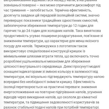
випромінювання відбивається назад у напій, а нагрівання
зовнішньої поверхні — яке може спричинити дискомфорт під
час тримання — запобігається. Термічна ефективність,
досягнута завдяки цій передовій ізоляційній системі, значно
перевершує показники традиційних одностінних ємностей,
забезпечуючи збереження температури до 12 годин для
гарячих та до 24 годин для холодних напоїв. Така виняткова
продуктивність усуває поширене роздратування, пов’язане зі
зниженням температури, що характерне для менш якісного
посуду для напоїв. Термокружка з логотипом також
використовує спеціалізовані конструкції кришок із
мінімальними шляхами втрати тепла, що включають точно
розроблені ущільнювальні механізми для збереження
цілісності внутрішнього середовища. Деякі просунуті моделі
оснащені індикаторами зі зміною кольору в залежності від
температури, які візуально підтверджують температуру напою
всередині без необхідності знімати кришку. Ефективність
ізоляції перетворюється на практичні переваги: зниження
енергоспоживання на повторне підігрівання напоїв, усунення
відходів через викидання напоїв, що охололи до кімнатної
температури, та підвищення задоволеності користувачів за
рахунок стабільної подачі напоїв при потрібній температурі.