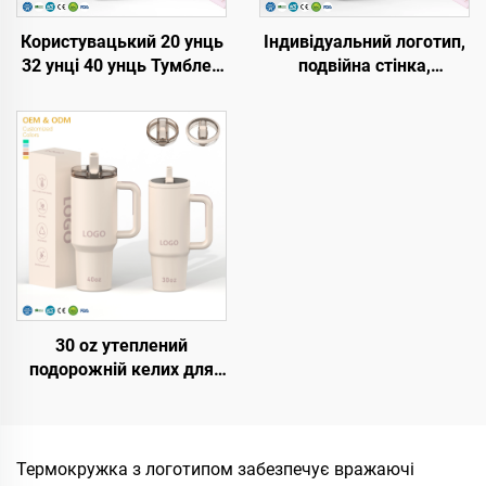
Користувацький 20 унць
Індивідуальний логотип,
32 унці 40 унць Тумблер
подвійна стінка,
з кришкою та соломкою,
вакуумна портативна
нержавійка, вакуумне
кружка з ручкою, з
утеплення, багаторазові
нержавіючої сталі, 20
тумблери з відкидною
унцій, 32 унції, 40 унцій,
соломкою, з ручкою
дорожня кружка з
кришкою для гарячих і
холодних напоїв
30 oz утеплений
подорожній келих для
кави з льодом з
патентованою кришкою
багаторазове
використання
Термокружка з логотипом забезпечує вражаючі