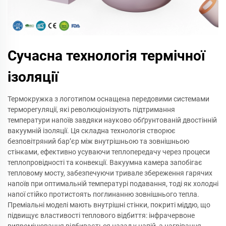
Сучасна технологія термічної
ізоляції
Термокружка з логотипом оснащена передовими системами
терморегуляції, які революціонізують підтримання
температури напоїв завдяки науково обґрунтованій двостінній
вакуумній ізоляції. Ця складна технологія створює
безповітряний бар’єр між внутрішньою та зовнішньою
стінками, ефективно усуваючи теплопередачу через процеси
теплопровідності та конвекції. Вакуумна камера запобігає
тепловому мосту, забезпечуючи тривале збереження гарячих
напоїв при оптимальній температурі подавання, тоді як холодні
напої стійко протистоять поглинанню зовнішнього тепла.
Преміальні моделі мають внутрішні стінки, покриті міддю, що
підвищує властивості теплового відбиття: інфрачервоне