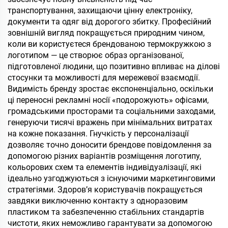
транспортування, захищаючи цінну електроніку,
документи та одяг від дорогого збитку. Професійний
зовнішній вигляд покращується природним чином,
коли ви користуєтеся брендованою термокружкою з
логотипом — це створює образ організованої,
підготовленої людини, що позитивно впливає на ділові
стосунки та можливості для мережевої взаємодії.
Видимість бренду зростає експоненціально, оскільки
ці переносні рекламні носії «подорожують» офісами,
громадськими просторами та соціальними заходами,
генеруючи тисячі вражень при мінімальних витратах
на кожне показання. Гнучкість у персоналізації
дозволяє точно доносити брендове повідомлення за
допомогою різних варіантів розміщення логотипу,
кольорових схем та елементів індивідуалізації, які
ідеально узгоджуються з існуючими маркетинговими
стратегіями. Здоров’я користувачів покращується
завдяки виключенню контакту з одноразовим
пластиком та забезпеченню стабільних стандартів
чистоти, яких неможливо гарантувати за допомогою