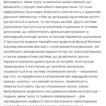
витримують зміни тиску та механічні навантаження, що
виникають у процесі звичайного використання. Ці точно
відформовані прокладки зберігають еластичність у широкому
діапазоні температур і стійкі до деградації під впливом кислот,
що містяться в напоях, та чистящих засобів. Друга система
ущільнення ґрунтується на різьбових з’єднаннях із точними
допусками, що забезпечують ідеальне центрування та
рівномірний розподіл зусиль по всьому периметру ущільнення.
У просунутих моделях передбачено додаткові функції безпеки,
зокрема механізми фіксації з «позитивним блокуванням», які
запобігають випадковому відкриттю під час транспортування,
а також швидкоз’ємні системи, що дозволяють зручно
керувати кружкою однією рукою за потреби. Конструкція
термокружки з логотипом, що запобігає витіканню,
поширюється й на систему споживання напою — незалежно
від того, чи передбачено в неї висувний або відкидний носик,
кришку-«кнопку» чи ковзний затискач, герметичність
зберігається навіть під час споживання напою. Суворі
випробування моделюють екстремальні умови експлуатації —
падіння, зміни тиску та тривале перевернення — для
підтвердження надійності проти витікання в найскладніших