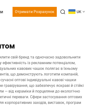
ми
Отримати Розрахунок
UK
птом
силити свій бренд та одночасно задовольнити
у ефективність із рекламним потенціалом,
ідуальних кавових чашок полягає в їхньому
ентів, що демонструють логотипи компаній,
сучасні оптові індивідуальні кавові чашки
 гравірування, що забезпечує яскраві й стійкі
ли — від кераміки й порцеляни до екологічно
тетичні переваги. Сфери застосування оптових
ля корпоративних заходів, виставок, програм