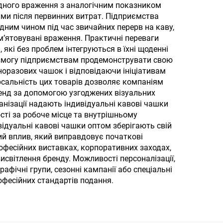
алі
одного враження з аналогічним показником
ми після первинних витрат. Підприємства
дним чином під час звичайних перерв на каву,
м’ятовувані враження. Практичні переваги
які без проблем інтегруються в їхні щоденні
ь змогу підприємствам продемонструвати свою
оразових чашок і відповідаючи ініціативам
рсальність цих товарів дозволяє компаніям
ренд за допомогою узгоджених візуальних
анізації надають індивідуальні кавові чашки
сті за робоче місце та внутрішньому
відуальні кавові чашки оптом зберігають свій
ий вплив, який виправдовує початкові
рофесійних виставках, корпоративних заходах,
світлення бренду. Можливості персоналізації,
фічні групи, сезонні кампанії або спеціальні
офесійних стандартів подання.