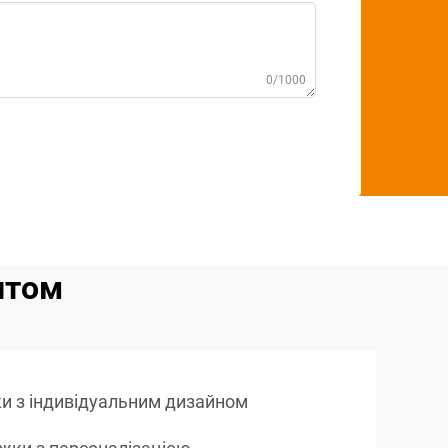
0/1000
птом
ки з індивідуальним дизайном