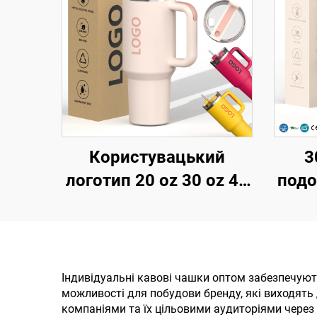
Користувацький
3
логотип 20 oz 30 oz 40
подо
oz Нержавіюча сталь
к
подвійні стіни
вакуумний металевий
криш
подорожній кавовий
Індивідуальні кавові чашки оптом забезпечуют
можливості для побудови бренду, які виходять
келих 20 oz 30 oz 40 oz
не
компаніями та їх цільовими аудиторіями через 