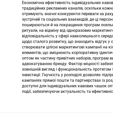
Тумблер з ручкою
п
Економічна ефективність індивідуальних каво
традиційних рекламних каналів, оскільки кож
ту
отримують значні конкурентні переваги за раху
зустрічей та соціальних взаємодій, де ці пер
поширюються й на покращення програм лояльност
ритуали, на відміну від одноразових маркетин
відповідальність у сфері навколишнього серед
щодо сталого розвитку, що знаходить відгук у
створювати цілісні маркетингові кампанії на 
елементів, що зміцнюють корпоративну ідентичн
оптом як частину привітних наборів, програм в
адвокатуванню бренду. Фактор міцності забезпе
зовнішній вигляд і функціональність протягом
інвестиції. Гнучкість у розподілі дозволяє пі
кампаніях прямої пошти та партнерствах із ро
доступні для індивідуальних кавових чашок опт
події, забезпечуючи актуальність та ефективні