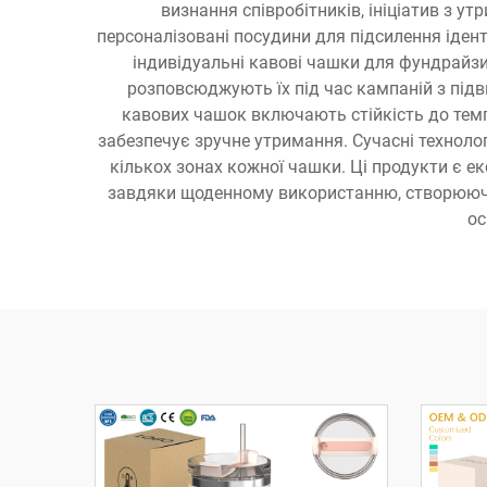
визнання співробітників, ініціатив з у
персоналізовані посудини для підсилення іден
індивідуальні кавові чашки для фундрайзи
розповсюджують їх під час кампаній з підв
кавових чашок включають стійкість до темп
забезпечує зручне утримання. Сучасні техноло
кількох зонах кожної чашки. Ці продукти є 
завдяки щоденному використанню, створюючи 
ос