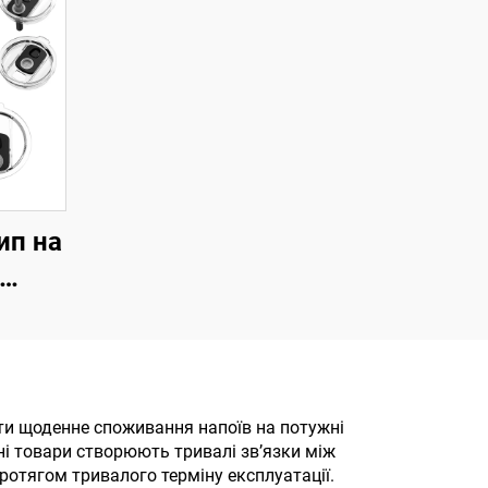
ип на
ова
йним
з
ій,
ити щоденне споживання напоїв на потужні
ні товари створюють тривалі зв’язки між
и з
ротягом тривалого терміну експлуатації.