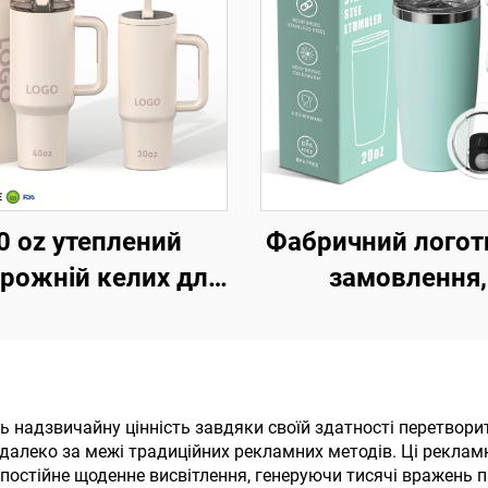
0 oz утеплений
Фабричний логот
рожній келих для
замовлення,
ави з льодом з
подорожня кав
патентованою
кружка з подві
кою багаторазове
утепленням і
використання
кришкою, 20 унц
ь надзвичайну цінність завдяки своїй здатності перетвор
 далеко за межі традиційних рекламних методів. Ці реклам
ржавіюча сталь
чаші-тремблер
постійне щоденне висвітлення, генеруючи тисячі вражень п