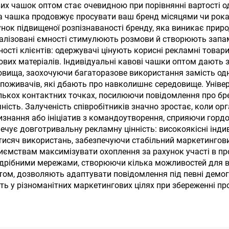
ляшка для води
нержавіючої ст
вих чашок оптом стає очевидною при порівнянні вартості 
на чашка продовжує просувати ваш бренд місяцями чи рока
мблер з ручкою
нок підвищеної розпізнаваності бренду, яка виникає приро
соломінкою
соналізовані ємності стимулюють розмови й створюють запа
і клієнтів: одержувачі цінують корисні рекламні товари, 
гових матеріалів. Індивідуальні кавові чашки оптом дают
овища, заохочуючи багаторазове використання замість одн
 споживачів, які дбають про навколишнє середовище. Уніве
кількох контактних точках, посилюючи повідомлення про б
ість. Залученість співробітників значно зростає, коли орг
изнання або ініціатив з командоутворення, сприяючи гордо
чує довготривальну рекламну цінність: високоякісні інди
 тисяч використань, забезпечуючи стабільний маркетингов
дприємствам максимізувати охоплення за рахунок участі в п
здрібними мережами, створюючи кілька можливостей для ви
ом, дозволяють адаптувати повідомлення під певні демогра
сть у різноманітних маркетингових цілях при збереженні пр