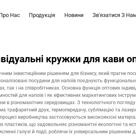
Про Нас
Продукція
Новини
Зв'язатися З На
ивідуальні кружки для кави о
гічним інвестиційним рішенням для бізнесу, який прагне по
ерсоналізовані посудини для напоїв поєднують функціональн
, так і на співробітниках. Основна функція оптових індив
мностей для напоїв і як ефективних маркетингових інструм
ни в різноманітних середовищах. З технологічного погляду 
а трафаретний друк, термопередачу, сублімацію та лазерне
У процесі виробництва застосовуються високоякісні матеріа
 пластиків, що задовольняє різноманітні екологічні та ес
ленні галузі й події, роблячи їх універсальним рішенням д