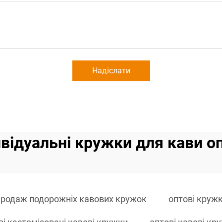
Надіслати
ивідуальні кружки для кави о
продаж подорожніх кавових кружок
оптові круж