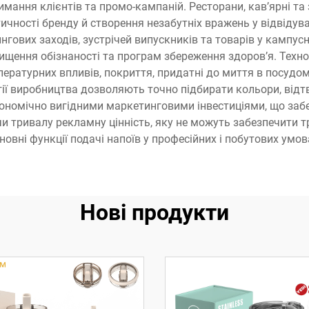
тримання клієнтів та промо-кампаній. Ресторани, кав’ярні т
тичності бренду й створення незабутніх вражень у відвідув
нгових заходів, зустрічей випускників та товарів у кампу
ищення обізнаності та програм збереження здоров’я. Техно
ературних впливів, покриття, придатні до миття в посудо
гії виробництва дозволяють точно підбирати кольори, відт
економічно вигідними маркетинговими інвестиціями, що за
тривалу рекламну цінність, яку не можуть забезпечити т
новні функції подачі напоїв у професійних і побутових умов
Нові продукти