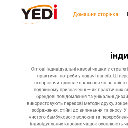
Домашня сторінка
інд
Оптові індивідуальні кавові чашки є страте
практичні потреби у подачі напоїв. Ці п
створюючи тривале враження як на клієнтах
подвійному призначенні — як практичних є
брендові повідомлення та унікальні дизай
використовують передові методи друку, зокрем
зображення, стійкі до випинання та зносу. 
чистого бамбукового волокна та перероблених
індивідуальних кавових чашок охоплюють чис