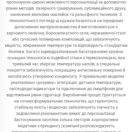
пропонуючи широкі можливості персоналізації за допомогою
різних методів: лазерного гравірування, сублімаційного друку,
нанесення вінілових наклейок та рельєфного тиснення. З
технологічного погляду ці кружки базуються на передових
досягненнях матеріалознавства й виготовлюються з
харчового силікону, боросилікатного скла, нержавіючої сталі
або сучасних полімерних композицій, що забезпечують
міцність, збереження температури та відповідність стандартам
безпеки. Багато індивідуалізованих багаторазових кружок
оснащені технологією подвійної стінки з термоізоляцією, яка
тривалий час зберігає температуру напоїв, а спеціальні
покриття забезпечують покращену антислизьку поверхню й
запобігають утворенню конденсату. У преміальних моделях
реалізовано «розумну» інтеграцію: датчики температури,
світлодіодні індикатори та підключення до смартфонів для
відстеження рівня гідратації. Виробничий процес ґрунтується
на точних формувальних технологіях, що гарантують
стабільну якість і водночас забезпечують гнучкість у
задоволенні різноманітних вимог до персоналізації.
Застосування охоплює кілька секторів: корпоративні
ініціативи з брендингу (компанії розповсюджують