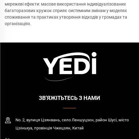
мережеві ефекти: масове використання індивідуалізованих
багаторазових кружок сприяє системним змінам у моделях
споживання та практиках утворення відходів у громадах та
організаціях.
ЗВ’ЯЖІТЬТЕСЬ З НАМИ
No. 2, вулиця Цзянвань, село Леншуцзєн, район Шусі, місто
Цзіньхуа, провінція Чжецзян, Китай