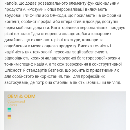
напоїв, що додає розважального елементу функціональним
продуктам. «Розумні» опції персоналізації включають
вбудовані NFC-чіпи або QR-коди, що посилають на цифровий
контент, особисті профілі або інтерактивні досвіди, доступні
через мобільні додатки. Багаторівнева персоналізація поєднує
різні технології для створення складних, багатошарових
дизайнов, що включають різні текстури, кольори та
оздоблення в межах одного продукту. Висока точність і
надійність цих технологій персоналізації забезпечують
відповідність кожної налаштовуваної багаторазової кружки
точним специфікаціям, а також збереження її конструктивної
цілісності й стандартів безпеки, що робить їх придатними як
для особистого використання, так і для професійних
застосувань, де потрібна стабільна якість і зовнішній вигляд.