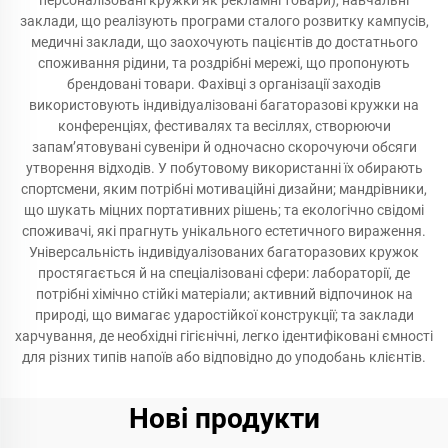
персоналізовані кружки як рекламні товари), навчальні
заклади, що реалізують програми сталого розвитку кампусів,
медичні заклади, що заохочують пацієнтів до достатнього
споживання рідини, та роздрібні мережі, що пропонують
брендовані товари. Фахівці з організації заходів
використовують індивідуалізовані багаторазові кружки на
конференціях, фестивалях та весіллях, створюючи
запам’ятовувані сувеніри й одночасно скорочуючи обсяги
утворення відходів. У побутовому використанні їх обирають
спортсмени, яким потрібні мотиваційні дизайни; мандрівники,
що шукать міцних портативних рішень; та екологічно свідомі
споживачі, які прагнуть унікального естетичного вираження.
Універсальність індивідуалізованих багаторазових кружок
простягається й на спеціалізовані сфери: лабораторії, де
потрібні хімічно стійкі матеріали; активний відпочинок на
природі, що вимагає ударостійкої конструкції; та заклади
харчування, де необхідні гігієнічні, легко ідентифіковані ємності
для різних типів напоїв або відповідно до уподобань клієнтів.
Нові продукти