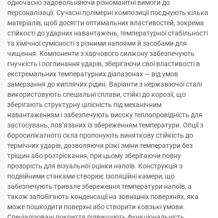
одночасно задовольняючи різноманітні вимоги до
персоналізації. Сучасні полімерні композиції поєднують кілька
матеріалів, щоб досягти оптимальних властивостей, зокрема
стійкості до ударних навантажень, температурної стабільності
та хімічної сумісності з різними напоями й засобами для
чищення. Компоненти з харчового силікону забезпечують
гнучкість і поглинання ударів, зберігаючи свої властивості в
екстремальних температурних діапазонах — від умов
замерзання до киплячих рідин. Варіанти з нержавіючої сталі
використовують спеціальні сплави, стійкі до корозії, що
зберігають структурну цілісність під механічним
навантаженням і забезпечують високу теплопровідність для
застосувань, пов’язаних із збереженням температури. Опції з
боросилікатного скла пропонують виняткову стійкість до
термічних ударів, дозволяючи різкі зміни температури без
тріщин або розтріскання, при цьому зберігаючи повну
прозорість для візуальної оцінки напоїв. Конструкція з
подвійними стінками створює ізоляційні камери, що
забезпечують тривале збереження температури напоїв, а
також запобігають конденсації на зовнішніх поверхнях, яка
може пошкодити поверхні або створити ковзькі умови.
Спеціалізовані покриття підвищують функціональність