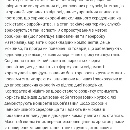
пріоритетне використання відновлюваних ресурсів, інтеграцію
вторинної сировини та відповідальне управління ланцюгом
поставок, що сприяє охороні навколишнього середовища на
всіх етапах виробництва. На етапі закінчення терміну служби
враховуються такі аспекти, як проектування з метою
розбирання (що полегшує відновлення та переробку
матеріалів), варіанти біорозкладних компонентів, де це
можливо, та програми повернення товарів, що забезпечують
відповідну утилізацію після завершення строку експлуатації.
Соціально-екологічний вплив поширюється через
просвітницьку діяльність та формування свідомості:
користувачі індивідуалізованих багаторазових кружок стають
послами сталих практик, впливаючи на інших і заохочуючи їх
до впровадження екологічно відповідної поведінки.
Корпоративні ініціативи щодо сталого розвитку отримують
користь від індивідуалізованих багаторазових кружок, які
демонструють конкретні зобов’язання щодо охорони
навколишнього середовища та надають вимірювані
показники впливу для відповідних вимог у звітах про сталість.
Масштаб екологічних переваг експоненціально зростає разом
із поширенням використання таких кружок, створюючи