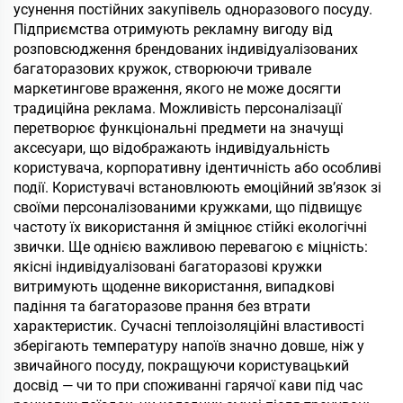
усунення постійних закупівель одноразового посуду.
Підприємства отримують рекламну вигоду від
розповсюдження брендованих індивідуалізованих
багаторазових кружок, створюючи тривале
маркетингове враження, якого не може досягти
традиційна реклама. Можливість персоналізації
перетворює функціональні предмети на значущі
аксесуари, що відображають індивідуальність
користувача, корпоративну ідентичність або особливі
події. Користувачі встановлюють емоційний зв’язок зі
своїми персоналізованими кружками, що підвищує
частоту їх використання й зміцнює стійкі екологічні
звички. Ще однією важливою перевагою є міцність:
якісні індивідуалізовані багаторазові кружки
витримують щоденне використання, випадкові
падіння та багаторазове прання без втрати
характеристик. Сучасні теплоізоляційні властивості
зберігають температуру напоїв значно довше, ніж у
звичайного посуду, покращуючи користувацький
досвід — чи то при споживанні гарячої кави під час