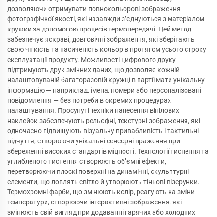
дозволяючи отримувати повнокольорові зображення
фотографічної якості, які назавжди з’єднуються з матеріалом
кружки за допомогою процесів термопередачі. Цей метод
забезпечує яскраві, довговічні зображення, які зберігають
свою чіткість та насиченість кольорів протягом усього строку
експлуатації продукту. Можливості цифрового друку
підтримують друк змінних даних, що дозволяє кожній
налаштовуваній багаторазовій кружці в партії мати унікальну
інформацію — наприклад, імена, номери або персоналізовані
повідомлення — без потреби в окремих процедурах
налаштування. Просунуті техніки нанесення вінілових
наклейок забезпечують рельєфні, текстурні зображення, які
одночасно підвищують візуальну привабливість і тактильні
відчуття, створюючи унікальні сенсорні враження при
збереженні високих стандартів міцності. Технології тиснення та
углибленого тиснення створюють об’ємні ефекти,
перетворюючи плоскі поверхні на динамічні, скульптурні
елементи, що ловлять світло й утворюють тіньові візерунки.
Термохромні фарби, що змінюють колір, реагують на зміни
температури, створюючи інтерактивні зображення, які
змінюють свій вигляд при додаванні гарячих або холодних