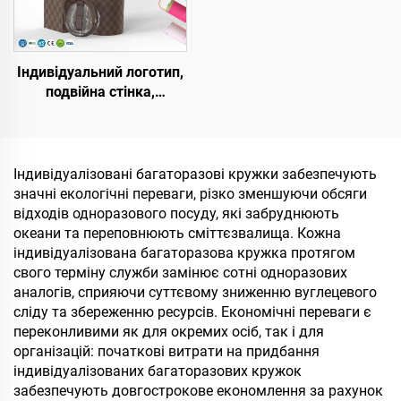
Індивідуальний логотип,
подвійна стінка,
вакуумна портативна
кружка з ручкою, з
нержавіючої сталі, 20
унцій, 32 унції, 40 унцій,
Індивідуалізовані багаторазові кружки забезпечують
дорожня кружка з
значні екологічні переваги, різко зменшуючи обсяги
кришкою для гарячих і
відходів одноразового посуду, які забруднюють
холодних напоїв
океани та переповнюють сміттєзвалища. Кожна
індивідуалізована багаторазова кружка протягом
свого терміну служби замінює сотні одноразових
аналогів, сприяючи суттєвому зниженню вуглецевого
сліду та збереженню ресурсів. Економічні переваги є
переконливими як для окремих осіб, так і для
організацій: початкові витрати на придбання
індивідуалізованих багаторазових кружок
забезпечують довгострокове економлення за рахунок