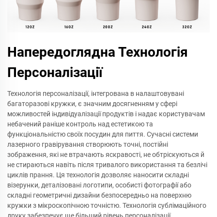
Напередоглядна Технологія
Персоналізації
Технологія персоналізації, інтегрована в налаштовувані
багаторазові кружки, є значним досягненням у сфері
можливостей індивідуалізації продуктів і надає користувачам
небачений раніше контроль над естетикою та
функціональністю своїх посудин для пиття. Сучасні системи
лазерного гравірування створюють точні, постійні
зображення, які не втрачають яскравості, не обтріскуються й
не стираються навіть після тривалого використання та безлічі
циклів прання. Ця технологія дозволяє наносити складні
візерунки, деталізовані логотипи, особисті фотографії або
складні геометричні дизайни безпосередньо на поверхню
кружки з мікроскопічною точністю. Технологія сублімаційного
друку забезпечує ще більший рівень персоналізації,