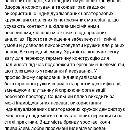
ранкових поїздок, чи холодних смузі після тренувань.
Здоров’я користувачів також виграє завдяки
використанню індивідуалізованих багаторазових
кружок, виготовлених із нетоксичних матеріалів, що
усувають контакт з шкідливими хімічними
речовинами, які іноді містяться в одноразових
аналогах. Простота очищення забезпечує гігієнічні
умови й дозволяє використовувати кружки для різних
напоїв без передачі смаку. Зручність включає легку
вагу для переносу, герметичну конструкцію для
надійності під час подорожей та ергономічні елементи,
що полегшують утримання й керування. У
професійному середовищі індивідуалізовані
багаторазові кружки сприяють простій ідентифікації,
зменшуючи плутанину й сприяючи організації
робочого простору. Соціальний вплив виходить за
межі індивідуальних переваг: використання
індивідуалізованих багаторазових кружок демонструє
екологічну свідомість і спонукає інших переходити на
сталі практики. Видимість бренду зростає, коли
привабливі, добре продумані індивідуалізовані