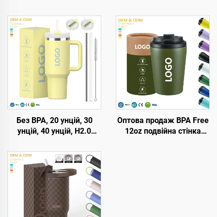
Без BPA, 20 унцій, 30
Оптова продаж BPA Free
унцій, 40 унцій, H2.0
12oz подвійна стінка
кружка-термос з ручкою
ізольовані дорожні
та соломинкою, кришка
кавові кружки з
з 3 положеннями,
нержавіючої сталі,
подорожній утеплений
вакуумний термос з
стакан з нержавіючої
індивідуальним
сталі
логотипом