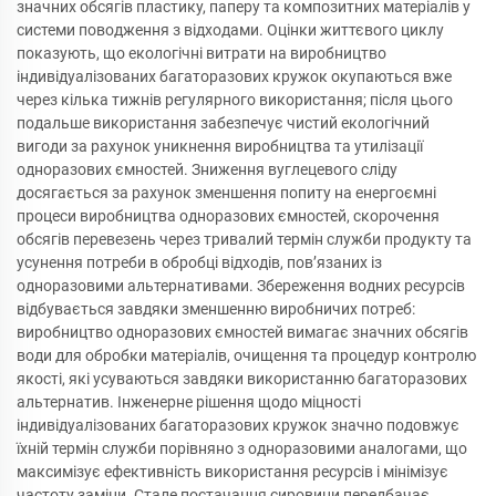
значних обсягів пластику, паперу та композитних матеріалів у
системи поводження з відходами. Оцінки життєвого циклу
показують, що екологічні витрати на виробництво
індивідуалізованих багаторазових кружок окупаються вже
через кілька тижнів регулярного використання; після цього
подальше використання забезпечує чистий екологічний
вигоди за рахунок уникнення виробництва та утилізації
одноразових ємностей. Зниження вуглецевого сліду
досягається за рахунок зменшення попиту на енергоємні
процеси виробництва одноразових ємностей, скорочення
обсягів перевезень через тривалий термін служби продукту та
усунення потреби в обробці відходів, пов’язаних із
одноразовими альтернативами. Збереження водних ресурсів
відбувається завдяки зменшенню виробничих потреб:
виробництво одноразових ємностей вимагає значних обсягів
води для обробки матеріалів, очищення та процедур контролю
якості, які усуваються завдяки використанню багаторазових
альтернатив. Інженерне рішення щодо міцності
індивідуалізованих багаторазових кружок значно подовжує
їхній термін служби порівняно з одноразовими аналогами, що
максимізує ефективність використання ресурсів і мінімізує
частоту заміни. Стале постачання сировини передбачає