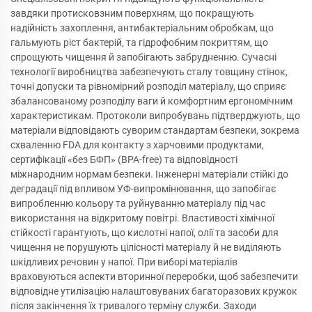
завдяки протисковзним поверхням, що покращують
надійність захоплення, антибактеріальним обробкам, що
гальмують ріст бактерій, та гідрофобним покриттям, що
спрощують чищення й запобігають забрудненню. Сучасні
технології виробництва забезпечують сталу товщину стінок,
точні допуски та рівномірний розподіл матеріалу, що сприяє
збалансованому розподілу ваги й комфортним ергономічним
характеристикам. Протоколи випробувань підтверджують, що
матеріали відповідають суворим стандартам безпеки, зокрема
схваленню FDA для контакту з харчовими продуктами,
сертифікації «без БФП» (BPA-free) та відповідності
міжнародним нормам безпеки. Інженерні матеріали стійкі до
деградації під впливом УФ-випромінювання, що запобігає
випробленню кольору та руйнуванню матеріалу під час
використання на відкритому повітрі. Властивості хімічної
стійкості гарантують, що кислотні напої, олії та засоби для
чищення не порушують цілісності матеріалу й не виділяють
шкідливих речовин у напої. При виборі матеріалів
враховуються аспекти вторинної переробки, щоб забезпечити
відповідне утилізацію налаштовуваних багаторазових кружок
після закінчення їх тривалого терміну служби. Заходи