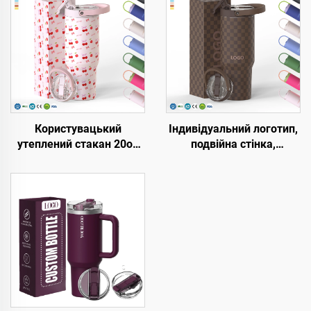
Користувацький
Індивідуальний логотип,
утеплений стакан 20oz
подвійна стінка,
32oz 40oz із ручкою,
вакуумна портативна
кришкою з відкидною
кружка з ручкою, з
соломинкою,
нержавіючої сталі, 20
нержавіюча подорожня
унцій, 32 унції, 40 унцій,
кружка з ручкою для
дорожня кружка з
гарячих і холодних
кришкою для гарячих і
напоїв
холодних напоїв