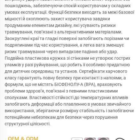
пошкоджень, забезпечуючи спокій користувачам у складних
умовах експлуатації. Функції безпеки виходять за межі базової
міцності й охоплюють захист користувача завдяки
продуманим елементам дизайну, які усувають ризики
травмування, пов’язані з альтернативними матеріалами.
Заокруглені краї та гладкі поверхні запобігають порізами чи
подряпинами під час користування, а легка вага зменшує
ризик травмування через випадкове падіння або удар.
Подвійна пластикова кружка зі стінками не утворює гострих
уламків у разі руйнування, що робить її особливо придатною
для дитячих середовищ та установ. Сертифікати харчового
класу гарантують повну безпеку при контакті з напоями, а
формули, що не містять БІСФЕНОЛУ-А (BPA), враховують
проблеми здоров’я, пов’язані з певними пластиковими
сполуками. Властивості стійкості до температурних впливів
запобігають деформації або плавленню в умовах звичайного
використання, зберігаючи розмірну стабільність і запобігаючи
потенційним небезпекам для безпеки через порушення
структурної цілісності.