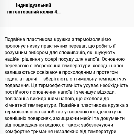
Індивідуальний
патентований келих 40
унцій з подвійною
стінкою з нержавіючої
сталі з кришкою, з
ручкою, подорожній
Подвійна пластикова кружка з термоізоляцією
кавовий келих для офісу,
пропонує низку практичних переваг, що робить її
набір-подарунок
розумним вибором для споживачів, які шукують
надійні рішення у сфері посуду для напоїв. Основною
перевагою є збереження температури: холодні напої
залишаються освіжаюче прохолодними протягом
годин, а гарячі — зберігають оптимальну температуру
подавання. Ця термоефективність усуває необхідність
постійного поповнення напоїв і зменшує відходи,
пов’язані з викиданням напоїв, що охололи до
кімнатної температури. Подвійна пластикова кружка з
термоізоляцією запобігає утворенню конденсату на
зовнішніх поверхнях, захищаючи меблі та документи
від пошкодження водою, а також забезпечуючи
комфортне тримання незалежно від температури