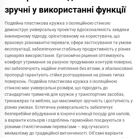
зручні у використанні функції
Подвійна пластикова кружка з ізоляційною стінкою
демонструє універсальну проектну вдосконаленість завдяки
інженерному підходу, орієнтованому на користувача, що
враховує різноманітні переваги, сфери застосування та умови
експлуатації, забезпечуючи стабільну продуктивність у різних
сценаріях використання. Ергономічні рішення оптимізують
комфорт утримання за рахунок продуманих контурів поверхні,
які забезпечують надійне зчеплення без втоми, а збалансовані
пропорції гарантують стійке розташування на різних типах
поверхонь. Подвійна пластикова кружка з ізоляційною
стінкою має універсальні розміри, що підходять до
стандартних тримачів для кружок у транспортних засобах,
тренажерах та меблях, що максимізує зручність і доступність у
різних умовах. Естетична універсальність забезпечує
безперебійне вбудування в існуючі колекції посуду для напоїв,
а варіанти кольорів і оздоблень гармонійно поєднуються з
різними стилістичними перевагами — від сучасного
мінімалізму до традиційної витонченості. Об’ємні варіанти