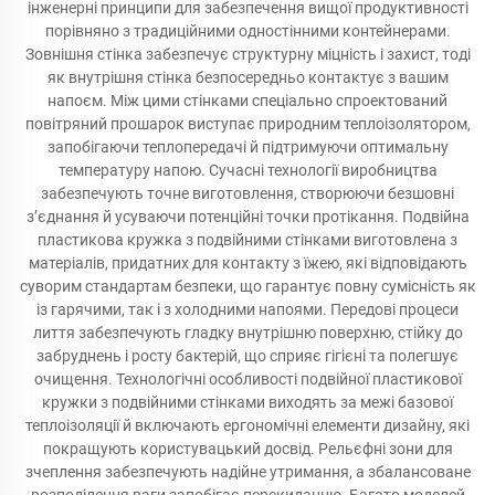
інженерні принципи для забезпечення вищої продуктивності
порівняно з традиційними одностінними контейнерами.
Зовнішня стінка забезпечує структурну міцність і захист, тоді
як внутрішня стінка безпосередньо контактує з вашим
напоєм. Між цими стінками спеціально спроектований
повітряний прошарок виступає природним теплоізолятором,
запобігаючи теплопередачі й підтримуючи оптимальну
температуру напою. Сучасні технології виробництва
забезпечують точне виготовлення, створюючи безшовні
з’єднання й усуваючи потенційні точки протікання. Подвійна
пластикова кружка з подвійними стінками виготовлена з
матеріалів, придатних для контакту з їжею, які відповідають
суворим стандартам безпеки, що гарантує повну сумісність як
із гарячими, так і з холодними напоями. Передові процеси
лиття забезпечують гладку внутрішню поверхню, стійку до
забруднень і росту бактерій, що сприяє гігієні та полегшує
очищення. Технологічні особливості подвійної пластикової
кружки з подвійними стінками виходять за межі базової
теплоізоляції й включають ергономічні елементи дизайну, які
покращують користувацький досвід. Рельєфні зони для
зчеплення забезпечують надійне утримання, а збалансоване