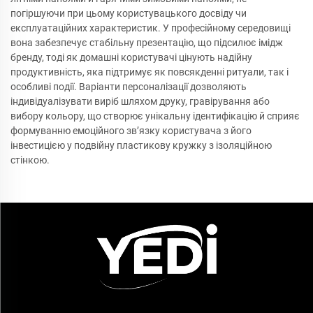
погіршуючи при цьому користувацького досвіду чи
експлуатаційних характеристик. У професійному середовищі
вона забезпечує стабільну презентацію, що підсилює імідж
бренду, тоді як домашні користувачі цінують надійну
продуктивність, яка підтримує як повсякденні ритуали, так і
особливі події. Варіанти персоналізації дозволяють
індивідуалізувати виріб шляхом друку, гравірування або
вибору кольору, що створює унікальну ідентифікацію й сприяє
формуванню емоційного зв’язку користувача з його
інвестицією у подвійну пластикову кружку з ізоляційною
стінкою.