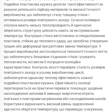
Подвійна пластикова кружка досягає такої ефективності за
рахунок ретельного підбору матеріалів та високої точності
виробництва, що забезпечує сталу товщину стінок і
оптимальні розміри повітряного зазору. Сучасні полімерні
сполуки мають низьку теплопровідність й одночасно
зберігають структурну цілісність навіть за екстремальних
температур. Внутрішня стінка виготовлена зі спеціалізованих
пластиків, стійких до теплового удару, що запобігає утворенню
тріщин або деформації при раптових змінах температури. У
процесі виробництва застосовуються технології точного лиття,
що забезпечують безшовне з’єднання стінок і усувають
теплові мости, які могли б погіршити ізоляційні
характеристики. Контроль якості перевіряє сталість розмірів
повітряного зазору в усьому виробничому циклі,
забезпечуючи однакову теплову ефективність кожної
подвійної пластикової кружки. Ефективність ізоляції
перетворюється на практичні переваги: покращує щоденне
насолодження напоями й зменшує енергетичні втрати,
пов’язані з повторним нагріванням або охолодженням напоїв.
Користувачі відзначають високий рівень задоволення
здатністю зберігати температуру, що перевищує очікування,