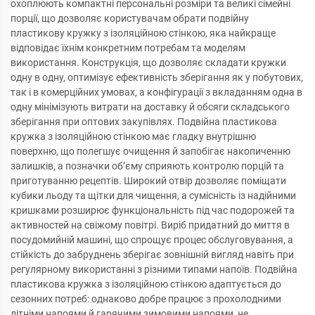
охоплюють компактні персональні розміри та великі сімейні
порції, що дозволяє користувачам обрати подвійну
пластикову кружку з ізоляційною стінкою, яка найкраще
відповідає їхнім конкретним потребам та моделям
використання. Конструкція, що дозволяє складати кружки
одну в одну, оптимізує ефективність зберігання як у побутових,
так і в комерційних умовах, а конфігурації з вкладанням одна в
одну мінімізують витрати на доставку й обсяги складського
зберігання при оптових закупівлях. Подвійна пластикова
кружка з ізоляційною стінкою має гладку внутрішню
поверхню, що полегшує очищення й запобігає накопиченню
залишків, а позначки об’єму сприяють контролю порцій та
приготуванню рецептів. Широкий отвір дозволяє поміщати
кубики льоду та щітки для чищення, а сумісність із надійними
кришками розширює функціональність під час подорожей та
активностей на свіжому повітрі. Виріб придатний до миття в
посудомийній машині, що спрощує процес обслуговування, а
стійкість до забруднень зберігає зовнішній вигляд навіть при
регулярному використанні з різними типами напоїв. Подвійна
пластикова кружка з ізоляційною стінкою адаптується до
сезонних потреб: однаково добре працює з прохолодними
літніми напоями й гарячими зимовими напоями, не