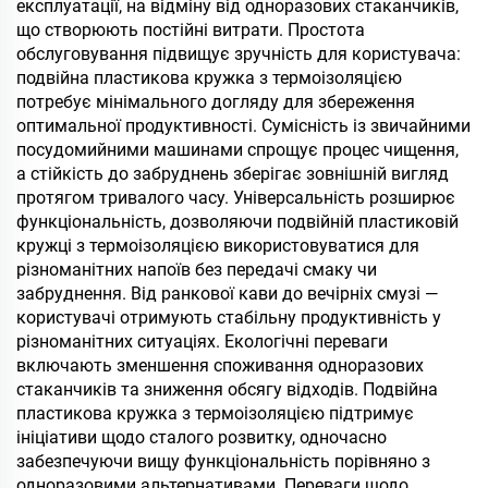
експлуатації, на відміну від одноразових стаканчиків,
що створюють постійні витрати. Простота
обслуговування підвищує зручність для користувача:
подвійна пластикова кружка з термоізоляцією
потребує мінімального догляду для збереження
оптимальної продуктивності. Сумісність із звичайними
посудомийними машинами спрощує процес чищення,
а стійкість до забруднень зберігає зовнішній вигляд
протягом тривалого часу. Універсальність розширює
функціональність, дозволяючи подвійній пластиковій
кружці з термоізоляцією використовуватися для
різноманітних напоїв без передачі смаку чи
забруднення. Від ранкової кави до вечірніх смузі —
користувачі отримують стабільну продуктивність у
різноманітних ситуаціях. Екологічні переваги
включають зменшення споживання одноразових
стаканчиків та зниження обсягу відходів. Подвійна
пластикова кружка з термоізоляцією підтримує
ініціативи щодо сталого розвитку, одночасно
забезпечуючи вищу функціональність порівняно з
одноразовими альтернативами. Переваги щодо