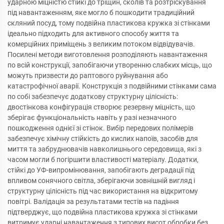
ударною міцністю стійкі до тріщин, сколів та розтріскування
під навантаженням, яке могло б пошкодити традиційний
скляний посуд, тому подвійна пластикова кружка зі стінками
ідеально підходить для активного способу життя та
комерційних приміщень з великим потоком відвідувачів.
Посилені методи виготовлення розподіляють навантаження
по всій конструкції, запобігаючи утворенню слабких місць, що
можуть призвести до раптового руйнування або
катастрофічної аварії. Конструкція з подвійними стінками сама
по собі забезпечує додаткову структурну цілісність:
двостінкова конфігурація створює резервну міцність, що
зберігає функціональність навіть у разі незначного
пошкодження однієї зі стінок. Вибір передових полімерів
забезпечує хімічну стійкість до кислих напоїв, засобів для
миття та забруднювачів навколишнього середовища, які з
часом могли б погіршити властивості матеріалу. Додатки,
стійкі до УФ-випромінювання, запобігають деградації під
впливом сонячного світла, зберігаючи зовнішній вигляд і
структурну цілісність під час використання на відкритому
повітрі. Валідація за результатами тестів на падіння
підтверджує, що подвійна пластикова кружка зі стінками
витримує ударні навантаження з типових висот обробки без