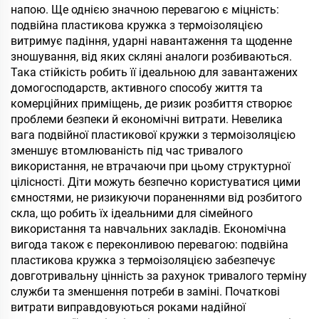
напою. Ще однією значною перевагою є міцність:
подвійна пластикова кружка з термоізоляцією
витримує падіння, ударні навантаження та щоденне
зношування, від яких скляні аналоги розбиваються.
Така стійкість робить її ідеальною для завантажених
домогосподарств, активного способу життя та
комерційних приміщень, де ризик розбиття створює
проблеми безпеки й економічні витрати. Невелика
вага подвійної пластикової кружки з термоізоляцією
зменшує втомлюваність під час тривалого
використання, не втрачаючи при цьому структурної
цілісності. Діти можуть безпечно користуватися цими
ємностями, не ризикуючи пораненнями від розбитого
скла, що робить їх ідеальними для сімейного
використання та навчальних закладів. Економічна
вигода також є переконливою перевагою: подвійна
пластикова кружка з термоізоляцією забезпечує
довготривальну цінність за рахунок тривалого терміну
служби та зменшення потреби в заміні. Початкові
витрати виправдовуються роками надійної