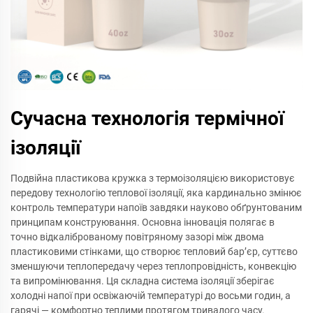
Сучасна технологія термічної
ізоляції
Подвійна пластикова кружка з термоізоляцією використовує
передову технологію теплової ізоляції, яка кардинально змінює
контроль температури напоїв завдяки науково обґрунтованим
принципам конструювання. Основна інновація полягає в
точно відкаліброваному повітряному зазорі між двома
пластиковими стінками, що створює тепловий бар’єр, суттєво
зменшуючи теплопередачу через теплопровідність, конвекцію
та випромінювання. Ця складна система ізоляції зберігає
холодні напої при освіжаючій температурі до восьми годин, а
гарячі — комфортно теплими протягом тривалого часу.