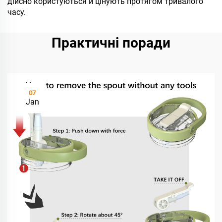
дійсно користуються й цінують протягом тривалого
часу.
Практичні поради
07
Jan