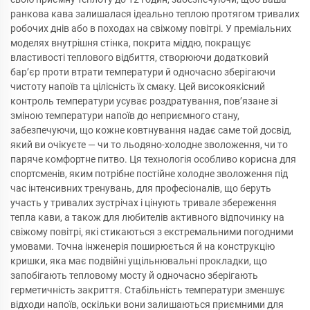
ранкова кава залишалася ідеально теплою протягом тривалих
робочих днів або в походах на свіжому повітрі. У преміальних
моделях внутрішня стінка, покрита міддю, покращує
властивості теплового відбиття, створюючи додатковий
бар’єр проти втрати температури й одночасно зберігаючи
чистоту напоїв та цілісність їх смаку. Цей високоякісний
контроль температури усуває роздратування, пов’язане зі
зміною температури напоїв до неприємного стану,
забезпечуючи, що кожне ковтнування надає саме той досвід,
який ви очікуєте — чи то льодяно-холодне зволоження, чи то
паряче комфортне питво. Ця технологія особливо корисна для
спортсменів, яким потрібне постійне холодне зволоження під
час інтенсивних тренувань, для професіоналів, що беруть
участь у тривалих зустрічах і цінують тривале збереження
тепла кави, а також для любителів активного відпочинку на
свіжому повітрі, які стикаються з екстремальними погодними
умовами. Точна інженерія поширюється й на конструкцію
кришки, яка має подвійні ущільнювальні прокладки, що
запобігають тепловому мосту й одночасно зберігають
герметичність закриття. Стабільність температури зменшує
відходи напоїв, оскільки вони залишаються приємними для