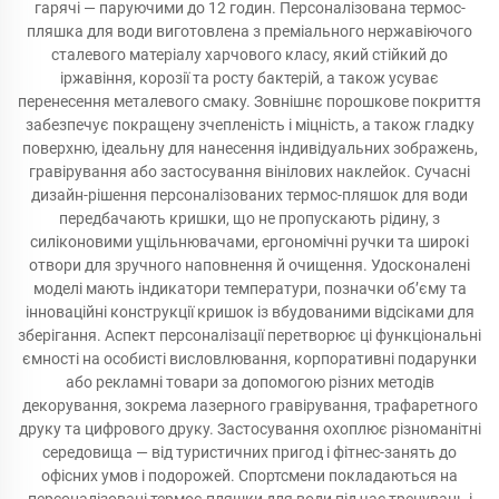
гарячі — паруючими до 12 годин. Персоналізована термос-
пляшка для води виготовлена з преміального нержавіючого
сталевого матеріалу харчового класу, який стійкий до
іржавіння, корозії та росту бактерій, а також усуває
перенесення металевого смаку. Зовнішнє порошкове покриття
забезпечує покращену зчепленість і міцність, а також гладку
поверхню, ідеальну для нанесення індивідуальних зображень,
гравірування або застосування вінілових наклейок. Сучасні
дизайн-рішення персоналізованих термос-пляшок для води
передбачають кришки, що не пропускають рідину, з
силіконовими ущільнювачами, ергономічні ручки та широкі
отвори для зручного наповнення й очищення. Удосконалені
моделі мають індикатори температури, позначки об’єму та
інноваційні конструкції кришок із вбудованими відсіками для
зберігання. Аспект персоналізації перетворює ці функціональні
ємності на особисті висловлювання, корпоративні подарунки
або рекламні товари за допомогою різних методів
декорування, зокрема лазерного гравірування, трафаретного
друку та цифрового друку. Застосування охоплює різноманітні
середовища — від туристичних пригод і фітнес-занять до
офісних умов і подорожей. Спортсмени покладаються на