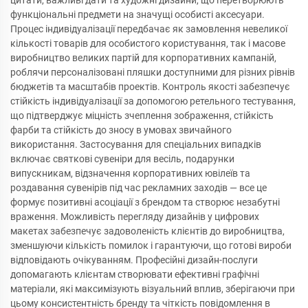
цитати, важливі дати та художні дизайни, що перетворюють
функціональні предмети на значущі особисті аксесуари.
Процес індивідуалізації передбачає як замовлення невеликої
кількості товарів для особистого користування, так і масове
виробництво великих партій для корпоративних кампаній,
роблячи персоналізовані пляшки доступними для різних рівнів
бюджетів та масштабів проектів. Контроль якості забезпечує
стійкість індивідуалізації за допомогою ретельного тестування,
що підтверджує міцність зчеплення зображення, стійкість
фарби та стійкість до зносу в умовах звичайного
використання. Застосування для спеціальних випадків
включає святкові сувеніри для весіль, подарунки
випускникам, відзначення корпоративних ювілеїв та
роздавання сувенірів під час рекламних заходів — все це
формує позитивні асоціації з брендом та створює незабутні
враження. Можливість перегляду дизайнів у цифрових
макетах забезпечує задоволеність клієнтів до виробництва,
зменшуючи кількість помилок і гарантуючи, що готові вироби
відповідають очікуванням. Професійні дизайн-послуги
допомагають клієнтам створювати ефективні графічні
матеріали, які максимізують візуальний вплив, зберігаючи при
цьому консистентність бренду та чіткість повідомлення в