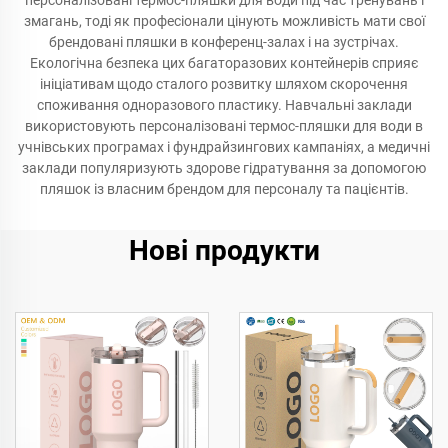
персоналізовані термос-пляшки для води під час тренувань і
змагань, тоді як професіонали цінують можливість мати свої
брендовані пляшки в конференц-залах і на зустрічах.
Екологічна безпека цих багаторазових контейнерів сприяє
ініціативам щодо сталого розвитку шляхом скорочення
споживання одноразового пластику. Навчальні заклади
використовують персоналізовані термос-пляшки для води в
учнівських програмах і фундрайзингових кампаніях, а медичні
заклади популяризують здорове гідратування за допомогою
пляшок із власним брендом для персоналу та пацієнтів.
Нові продукти