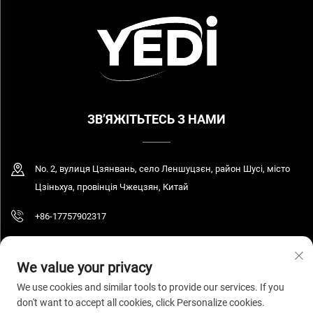
ЗВ’ЯЖІТЬТЕСЬ З НАМИ
No. 2, вулиця Цзянвань, село Леншуцзєн, район Шусі, місто
Цзіньхуа, провінція Чжецзян, Китай
+86-17757902317
[email protected]
We value your privacy
We use cookies and similar tools to provide our services. If you
don't want to accept all cookies, click Personalize cookies.
© 2026 Цзянсу Єді Індастрі енд Трейд Компані Лтд. Всі права захищені.