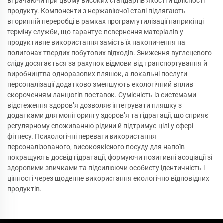
втрачаючи при цьому високих стандартів якості й цілісності
продукту. Компоненти з нержавіючої сталі підлягають
вторинній переробці в рамках програм утилізації наприкінці
терміну служби, що гарантує повернення матеріалів у
продуктивне використання замість їх накопичення на
полигонах твердих побутових відходів. Зниження вуглецевого
сліду досягається за рахунок відмови від транспортування й
виробництва одноразових пляшок, а локальні послуги
персоналізації додатково зменшують екологічний вплив
скороченням ланцюгів поставок. Сумісність із системами
відстеження здоров’я дозволяє інтегрувати пляшку з
додатками для моніторингу здоров’я та гідратації, що сприяє
регулярному споживанню рідини й підтримує цілі у сфері
фітнесу. Психологічні переваги використання
персоналізованого, високоякісного посуду для напоїв
покращують досвід гідратації, формуючи позитивні асоціації зі
здоровими звичками та підсилюючи особисту ідентичність і
цінності через щоденне використання екологічно відповідних
продуктів.