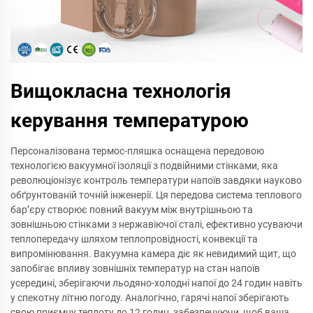
Вищокласна технологія
керування температурою
Персоналізована термос-пляшка оснащена передовою
технологією вакуумної ізоляції з подвійними стінками, яка
революціонізує контроль температури напоїв завдяки науково
обґрунтованій точній інженерії. Ця передова система теплового
бар’єру створює повний вакуум між внутрішньою та
зовнішньою стінками з нержавіючої сталі, ефективно усуваючи
теплопередачу шляхом теплопровідності, конвекції та
випромінювання. Вакуумна камера діє як невидимий щит, що
запобігає впливу зовнішніх температур на стан напоїв
усередині, зберігаючи льодяно-холодні напої до 24 годин навіть
у спекотну літню погоду. Аналогічно, гарячі напої зберігають
свою приємну теплоту до 12 годин, забезпечуючи, щоб ваша