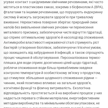
усуває контакт з шкідливими хімічними речовинами, які часто
містяться в пластикових ємках, зокрема з бісфенолом А (BPA),
фталатами та іншими речовинами, що порушують ендокринну
систему й можуть загрожувати здоров’ю при тривалому
вживанні. Нереактивна поверхня зберігає природний смак
напоїв без вивільнення хімічних речовин чи перенесення
металевого присмаку, забезпечуючи чисте відчуття гідратації,
що сприяє оптимальному здоров’ю й насолоді від споживання.
Антимікробні властивості нержавіючої сталі стримують ріст
бактерій і утворення біоплівок, забезпечуючи гігієнічні умови,
що захищають від забруднення й інфекцій, а також спрощують
процес чищення й обслуговування. Персоналізована термос-
пляшка для води сприяє досягненню цілей щодо гідратації,
роблячи споживання води більш привабливим завдяки
контролю температури й особистісному зв’язку з продуктом,
що стимулює збільшення щоденного споживання рідини —
чинник, який позитивно впливає на загальне здоров’я,
когнітивні функції та фізичну витривалість. Екологічна
відповідальність простягається й на виробничі процеси: у них
надається перевага стійким матеріалам, енергоефективним
методам виробництва та мінімальним обсягам упаковки, не