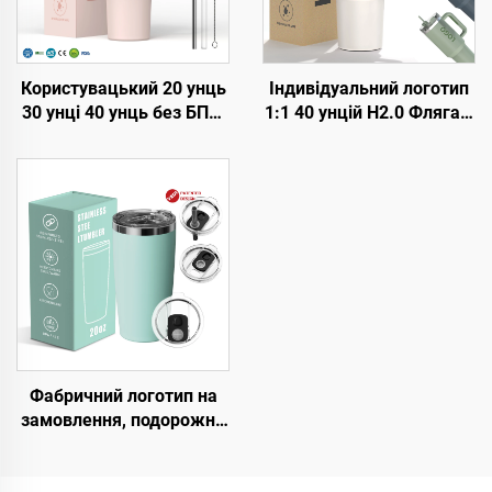
Користувацький 20 унць
Індивідуальний логотип
30 унці 40 унць без БПА,
1:1 40 унцій H2.0 Фляга з
з відкидною соломкою,
утепленою нержавіючою
утеплена кружка з
сталлю, вакуумна
нержавійки, тумблер з
подорожня кружка для
герметичною кришкою,
кави з соломинкою на
соломкою та ручкою для
День Святого Валентина
подорожі
та для кемпінгу
Фабричний логотип на
замовлення, подорожня
кавова кружка з
подвійним утепленням із