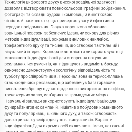
Технологія цифрового друку високої роздільної здатності
дозволяє відтворювати повнокольорові графічні зображення,
фотографії та складні художні композиції з винятковою
чіткістю й насиченістю, що привертає увагу й ефективно
передає повідомлення. Гладка порошкова оболонка
зовнішньої поверхні забезпечує ідеальну основу для різних
методів індивідуалізації, зокрема винілових наклейок,
трафаретного друку та тиснення, що створює тактильний і
візуальний інтерес. Корпоративні клієнти використовують ці
можливості індивідуалізації для створення потужних
рекламних інструментів, які підвищують видимість бренду,
одночасно демонструючи екологічну відповідальність та
турботу про співробітників. Персоналізована термос-пляшка
стає «ходячою» рекламою, що забезпечує багаторазове
висвітлення бренду під час щоденного використання в офісах,
тренажерних залах, кав’ярнях та громадських місцях.
Навчальні заклади використовують індивідуалізацію для
фундрайзингових кампаній, ініціатив з побудови командного
духу та популяризації шкільного духу, а також створюють
довготривалі сувеніри для учнів і випускників. Варіанти
індивідуалізації для окремих осіб включають імена, натхненні