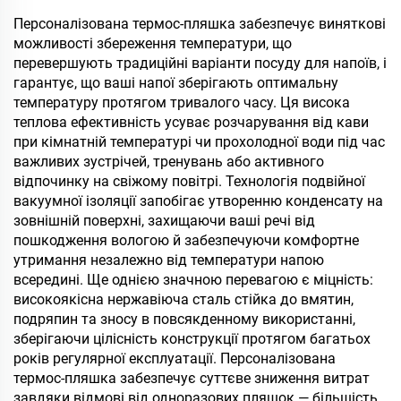
кришкою, 20 унцій, чаші-
тремблери з
Персоналізована термос-пляшка забезпечує виняткові
нержавіючої сталі
можливості збереження температури, що
перевершують традиційні варіанти посуду для напоїв, і
гарантує, що ваші напої зберігають оптимальну
температуру протягом тривалого часу. Ця висока
теплова ефективність усуває розчарування від кави
при кімнатній температурі чи прохолодної води під час
важливих зустрічей, тренувань або активного
відпочинку на свіжому повітрі. Технологія подвійної
вакуумної ізоляції запобігає утворенню конденсату на
зовнішній поверхні, захищаючи ваші речі від
пошкодження вологою й забезпечуючи комфортне
утримання незалежно від температури напою
всередині. Ще однією значною перевагою є міцність:
високоякісна нержавіюча сталь стійка до вмятин,
подряпин та зносу в повсякденному використанні,
зберігаючи цілісність конструкції протягом багатьох
років регулярної експлуатації. Персоналізована
термос-пляшка забезпечує суттєве зниження витрат
завдяки відмові від одноразових пляшок — більшість