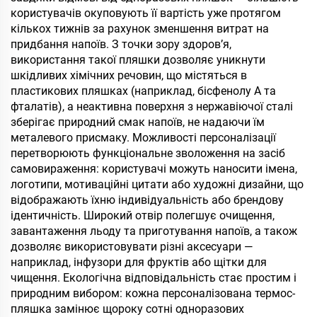
користувачів окуповують її вартість уже протягом
кількох тижнів за рахунок зменшення витрат на
придбання напоїв. З точки зору здоров’я,
використання такої пляшки дозволяє уникнути
шкідливих хімічних речовин, що містяться в
пластикових пляшках (наприклад, бісфенолу А та
фталатів), а неактивна поверхня з нержавіючої сталі
зберігає природний смак напоїв, не надаючи їм
металевого присмаку. Можливості персоналізації
перетворюють функціональне зволоження на засіб
самовираження: користувачі можуть наносити імена,
логотипи, мотиваційні цитати або художні дизайни, що
відображають їхню індивідуальність або брендову
ідентичність. Широкий отвір полегшує очищення,
завантаження льоду та приготування напоїв, а також
дозволяє використовувати різні аксесуари —
наприклад, інфузори для фруктів або щітки для
чищення. Екологічна відповідальність стає простим і
природним вибором: кожна персоналізована термос-
пляшка замінює щороку сотні одноразових