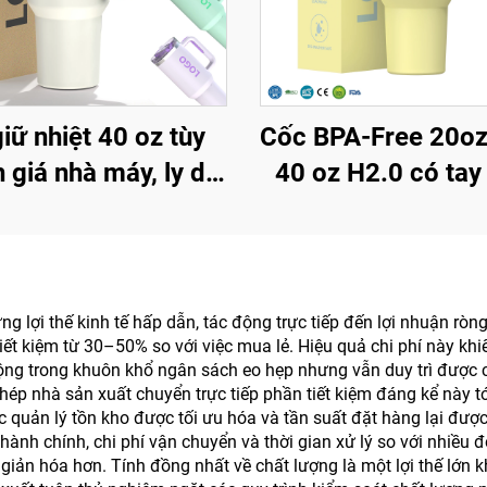
giữ nhiệt 40 oz tùy
Cốc BPA-Free 20oz
 giá nhà máy, ly du
40 oz H2.0 có ta
h inox hai lớp cách
và ống hút, nắp 3 vị
, tái sử dụng, có tay
dùng để du lịch,
và nắp đậy kèm ống
cách nhiệt bằng 
hút
không gỉ
ng lợi thế kinh tế hấp dẫn, tác động trực tiếp đến lợi nhuận r
iết kiệm từ 30–50% so với việc mua lẻ. Hiệu quả chi phí này khi
ng trong khuôn khổ ngân sách eo hẹp nhưng vẫn duy trì được cá
hép nhà sản xuất chuyển trực tiếp phần tiết kiệm đáng kể này t
c quản lý tồn kho được tối ưu hóa và tần suất đặt hàng lại được
hành chính, chi phí vận chuyển và thời gian xử lý so với nhiều
ản hóa hơn. Tính đồng nhất về chất lượng là một lợi thế lớn kh