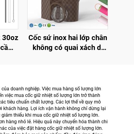
 30oz
Cốc sứ inox hai lớp chân
y cầm
không có quai xách di
 trí,
động 20oz 32oz 40oz
 cốc
dùng để đi xa có nắp
thép
đậy, dùng được cho đồ
uống nóng và lạnh với
òng của doanh nghiệp. Việc mua hàng số lượng lớn
ến việc mua cốc giữ nhiệt số lượng lớn trở thành
logo tùy chỉnh
c tiêu chuẩn chất lượng. Các lợi thế về quy mô
ới khách hàng. Lợi ích vận hành không chỉ dừng lại
 giảm thiểu khi mua cốc giữ nhiệt số lượng lớn.
 đơn hàng nhỏ lẻ. Hiệu quả này chuyển hóa thành chi
ác của việc đặt hàng cốc giữ nhiệt số lượng lớn.