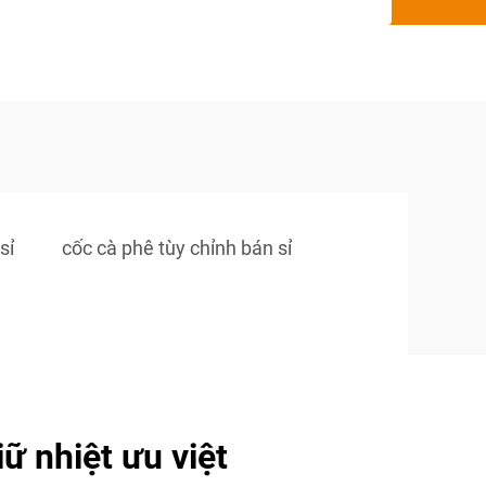
sỉ
cốc cà phê tùy chỉnh bán sỉ
ữ nhiệt ưu việt