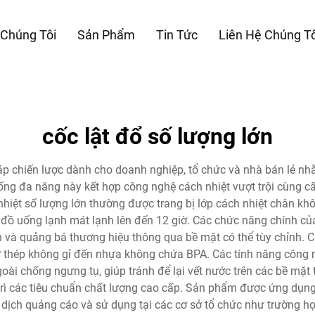
 Chúng Tôi
Sản Phẩm
Tin Tức
Liên Hệ Chúng Tô
cốc lật đổ số lượng lớn
pháp chiến lược dành cho doanh nghiệp, tổ chức và nhà bán lẻ 
ống đa năng này kết hợp công nghệ cách nhiệt vượt trội cùng c
iệt số lượng lớn thường được trang bị lớp cách nhiệt chân không
đồ uống lạnh mát lạnh lên đến 12 giờ. Các chức năng chính của 
 và quảng bá thương hiệu thông qua bề mặt có thể tùy chỉnh. Cá
từ thép không gỉ đến nhựa không chứa BPA. Các tính năng công 
oài chống ngưng tụ, giúp tránh để lại vết nước trên các bề mặt 
trì các tiêu chuẩn chất lượng cao cấp. Sản phẩm được ứng dụng
 dịch quảng cáo và sử dụng tại các cơ sở tổ chức như trường họ