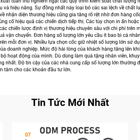
ản xuất tuân thủ nghiêm ngặt các quy trình kiểm soát chất lư
ấu và hiệu năng. Sự đồng nhất này loại bỏ các sai lệch về chất 
ề nhận diện thương hiệu cũng gia tăng rõ rệt nhờ đơn hàng cốc 
ng cố hiệu quả các chiến dịch tiếp thị. Các tùy chọn in ấn hoặc 
 các chiến lược định vị thương hiệu chuyên sâu với chi phí trên 
uả vận chuyển. Đơn hàng số lượng lớn yêu cầu ít bao bì cá nhân
rên mỗi đơn vị. Nhiều lựa chọn cốc giữ nhiệt số lượng lớn sử dụn
của doanh nghiệp. Mức độ hài lòng của khách hàng tăng lên kh
 bộ hoạt động của mình. Dù dùng làm quà tặng nhân viên, khuyế
g nhất. Độ tin cậy của các nhà cung cấp số lượng lớn thường 
an tâm cho các khoản đầu tư lớn.
Tin Tức Mới Nhất
07