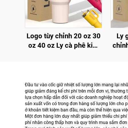
Logo tùy chỉnh 20 oz 30
Ly 
oz 40 oz Ly cà phê kim
chỉnh
loại chân không inox hai
lịc
lớp 20oz 30oz 40oz Ly
nhiệt
có tay cầm
cầm 
Đầu tư vào cốc giữ nhiệt số lượng lớn mang lại nhữ
giúp giảm đáng kể chi phí trên mỗi đơn vị, thường t
lựa chọn hấp dẫn đối với các doanh nghiệp hoạt độ
sản xuất vốn có trong đơn hàng số lượng lớn cho p
ở khoản tiết kiệm ban đầu, mà còn thể hiện qua việ
Một đơn hàng lớn duy nhất giúp giảm thiểu chi phí 
phí nhân công thấp hơn và quy trình mua sắm đơn gi