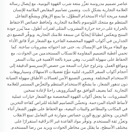
عناصر تصميم مدروسة تعزِّز متعة شرب القهوة اليومية، مع إيصال رسالة
العلامة التجارية بشكلٍ ثابت. وتضمن تصاميم المقابض الملائمة للإنسان
قبضة مريحة أثناء الاستخدام المطوَّل، ما يمنع الإرهاق ويشجِّع التفاعل
المنتظم مع منتجك المُوسوم بالعلامة التجارية. وتُحافظ خصائص الاحتفاظ
بالحرارة على درجة حرارة المشروب المثلى لفترات أطول، مما يُبرز جودة
المنتج ويعكس انطباعًا إيجابيًّا عن سمعة علامتك التجارية. ويوفِّر التصنيع ذي
الجدارين في أكواب القهوة المخصصة الفاخرة مع الشعار عزلًا فائق الأداء
مع البقاء مريحًا في الإمساك به، حتى عند احتوائه مشروبات ساخنة. كما
تحمي أغطية التصميم المقاومة للانسكاب المستخدمين من الحوادث، مع
الحفاظ على سهولة الشرب، وهي ميزة بالغة الأهمية في بيئات السفر
ومواقع العمل. وتتراوح خيارات السعة من حصص الإسبريسو الدقيقة إلى
أحجام أكواب السفر الكبيرة، لتلبية تنوُّع تفضيلات الاستهلاك وسيناريوهات
الاستخدام المختلفة. ويضمن التصنيع الآمن لغسالات الأطباق سهولة الصيانة
دون تدهور الشعار، ما يشجِّع الاستخدام المنتظم والتعرُّض المستمر للعلامة
التجارية. كما يضيف التوافق مع الميكروويف راحةً لإعادة تسخين
المشروبات، ما يجعل أكواب القهوة المخصصة مع الشعار خيارات عملية
لأنماط الحياة المزدحمة. وتحسِّن التصاميم القابلة للتراص كفاءة التخزين
في المكاتب والمطاعم والبيئات البيعية، مع الحفاظ على ظهور الشعار أثناء
التخزين. وتخلق توزيع الوزن خصائص متوازنة في التعامل تمنع الانقلاب
وتعزِّز ثقة المستخدم. وتوفِّر مواد القاعدة غير الانزلاقية استقرارًا على
مختلف الأسطح، ما يقلل من مخاطر الحوادث ويزيد من رضا المستخدم.