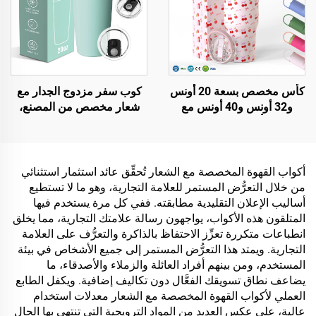
كأس مخصص بسعة 20 أونس
كوب سفر مزدوج الجدار مع
و32 أونس و40 أونس مع
شعار مخصص من المصنع،
مقبض، كأس معزول مع غطاء
كوب قهوة عازل مع غطاء
به قش قابل للطي، كوب سفر
سعة 20 أونصة، أكواب
من الفولاذ المقاوم للصدأ مع
ستانلس ستيل
مقبض للسوائل الساخنة
أكواب القهوة المخصصة مع الشعار تُحقِّق عائد استثمار استثنائي
والباردة
من خلال التعرُّض المستمر للعلامة التجارية، وهو ما لا تستطيع
أساليب الإعلان التقليدية مطابقته. ففي كل مرة يستخدم فيها
المتلقون هذه الأكواب، يواجهون رسالة علامتك التجارية، مما يخلق
انطباعات متكررة تعزِّز الاحتفاظ بالذاكرة والتعرُّف على العلامة
التجارية. ويمتد هذا التعرُّض المستمر إلى جميع الأشخاص في بيئة
المستخدم، ومن بينهم أفراد العائلة والزملاء والأصدقاء، ما
يضاعف نطاق تسويقك الفعَّال دون تكاليف إضافية. ويكفل الطابع
العملي لأكواب القهوة المخصصة مع الشعار معدلات استخدام
عالية، على عكس العديد من المواد الترويجية التي تنتهي بها الحال