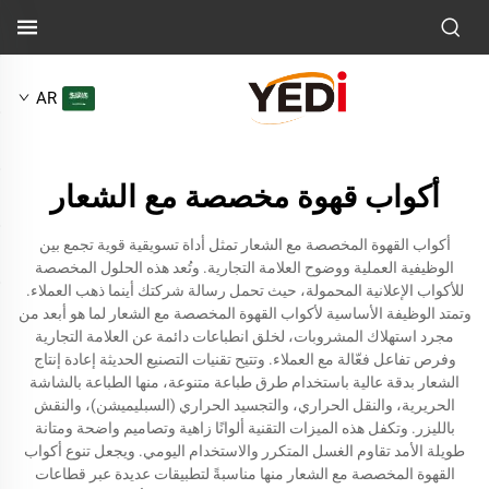
AR
أكواب قهوة مخصصة مع الشعار
أكواب القهوة المخصصة مع الشعار تمثل أداة تسويقية قوية تجمع بين
الوظيفية العملية ووضوح العلامة التجارية. وتُعد هذه الحلول المخصصة
للأكواب الإعلانية المحمولة، حيث تحمل رسالة شركتك أينما ذهب العملاء.
وتمتد الوظيفة الأساسية لأكواب القهوة المخصصة مع الشعار لما هو أبعد من
مجرد استهلاك المشروبات، لخلق انطباعات دائمة عن العلامة التجارية
وفرص تفاعل فعّالة مع العملاء. وتتيح تقنيات التصنيع الحديثة إعادة إنتاج
الشعار بدقة عالية باستخدام طرق طباعة متنوعة، منها الطباعة بالشاشة
الحريرية، والنقل الحراري، والتجسيد الحراري (السبليميشن)، والنقش
بالليزر. وتكفل هذه الميزات التقنية ألوانًا زاهية وتصاميم واضحة ومتانة
طويلة الأمد تقاوم الغسل المتكرر والاستخدام اليومي. ويجعل تنوع أكواب
القهوة المخصصة مع الشعار منها مناسبةً لتطبيقات عديدة عبر قطاعات