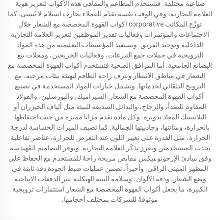
صناعية مختلفة. فتستخدم المطاعم والمقاهي هذه الأكواب لتعزيز هوية
العلامة التجارية، وفي الوقت نفسه تقدّم للعملاء تجارب استلام لا تُنسى. كما
توزّع المكاتب corporative أكواب القهوة المخصصة مع الشعار خلال
الاجتماعات والمؤتمرات وفعاليات تقدير الموظفين لتعزيز العلامة التجارية
الداخلية وتوحيد الفريق. وتستفيد المؤسسات التعليمية من هذه المواد
الترويجية في حملات جمع التبرعات، وفعاليات الخريجين، ومحلات بيع
البضائع الجامعية. أما المرافق الصحية فتستخدم أكواب القهوة المخصصة مع
الشعار في مناطق الانتظار وغرف راحة الطاقم لتهيئة بيئات مرحبة، مع
الترويج التلقائي لخدماتها. وتشمل خيارات المواد المستخدمة في تصنيع
أكواب القهوة المخصصة مع الشعار: السيراميك، والبورسلين، والفولاذ
المقاوم للصدأ، والزجاج، والبدائل الصديقة للبيئة مثل ألياف الخيزران أو
البلاستيك المعاد تدويره. وكل مادة تقدم مزايا مميزة من حيث احتفاظها
بالحرارة، ومتانتها، وجاذبيتها الجمالية. كما تضيف الميزات الحساسة لدرجة
الحرارة، مثل القدرة على تغيير اللون عند التعرض للحرارة، عناصر تفاعلية
تجذب المستخدمين وتعزز تذكّر العلامة التجارية. وتوفر التصاميم المُهندسة
وفق مبادئ الإرجونوميكس مقابض مريحة راحةً للمستخدم مع الحفاظ على
المظهر المهني الراقي. وأخيراً، تضمن عمليات ضبط الجودة دقة ثابتة في
وضع الشعار، ودقة الألوان، وسلامة البنية الهيكلية عبر الدفعات الإنتاجية
الكبيرة، ما يجعل أكواب القهوة المخصصة مع الشعار استثمارات ترويجية
موثوقةً للشركات بمختلف أحجامها.