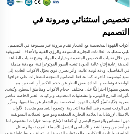
تخصيص استثنائي ومرونة في
التصميم
أكواب القهوة المخصصة مع الشعار تقدم مرونة غير مسبوقة في التصميم،
تلبي متطلبات العلامات التجارية المتنوعة والرؤى الفنية والأهداف التسويقية
من خلال تقنيات التخصيص المتقدمة وخيارات المواد. وتتيح تقنيات الطباعة
الحديثة إعادة إنتاج عالية الجودة تشبه الصور الفوتوغرافية، مع دقة مذهلة
في التفاصيل، ودقة لونية عالية، وأثر بصري قوي يحوّل الأكواب العادية إلى
سلع مُوسومة فاخرة. كما تحافظ التصاميم المتجهة للشعارات على حوافها
الواضحة وتفاصيلها الحادة بغض النظر عن حجم التكبير أو التصغير، مما
يضمن مظهرًا احترافيًّا على مختلف أحجام الأكواب ومناطق السطح. وتُنشئ
تأثيرات التدرج اللوني، والتشطيبات المعدنية، وتركيبات الحبر الخاصة عناصر
بصرية جذّابة تُميِّز أكواب القهوة المخصصة مع الشعار عن منافسيها، وتعزِّز
في الوقت نفسه رقي العلامة التجارية. وتسمح التصاميم متعددة الألوان
بالامتثال لإرشادات العلامة التجارية المعقدة ومواضيع الحملات التسويقية
دون المساس بالوضوح البصري أو كفاءة الإنتاج. وتمتد خيارات التخصيص لما
هو أبعد من وضع الشعار الأساسي لتشمل الأسماء الفردية، والرسائل
الخاصة، والتاريخ التذكاري، والمعرّفات الفريدة التي تخلق روابط عاطفية مع