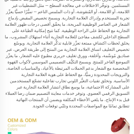
المستلمين. وتوفّر الاختلافات في معالجة السطح — مثل التشطيبات غير
اللامعة، أو اللامعة، أو المُنقوشة، أو ذات الملمس الناعم — تميُّزًا حسيًّا يعزِّز
تجربة المستخدم وإدراك العلامة التجارية. ويسمح تخصيص المقبض بإدماج
الشعار في العناصر الوظيفية المريحة، ما يحقّق أقصى درجات ظهور العلامة
التجارية مع الحفاظ على الراحة الوظيفية. كما تتيح إمكانية الطباعة على
السطح الداخلي لكشف مفاجئ للعلامة التجارية أثناء استهلاك المشروب، ما
يخلق لحظات اكتشافٍ ممتعة تعزِّز قابلية تذكُّر العلامة التجارية. ويوسّع
تخصيص التغليف اتساق العلامة التجارية من المنتج إلى طريقة العرض، عبر
صناديق مُوسَّمة، وأغلفة، وورق تغليف حريري مطبوع عليه الشعار، ما يعزِّز
التموضع الفاخر للمنتج. ويسمح التكيُّف التصميمي الموسمي لأكواب القهوة
المخصصة مع الشعار بدعم الحملات المرتبطة بالأعياد، والمناسبات الخاصة،
والترويجات المحدودة زمنيًّا، مع الحفاظ على هوية العلامة التجارية
الأساسية. وتخلق تقنيات التغيُّر اللوني تجارب تفاعلية تشجّع المستخدمين
على المشاركة الاجتماعية، ما يوسع نطاق انتشار العلامة التجارية عبر
التسويق الرقمي العضوي. وتوفر خدمات معاينة التصميم ضمان رضا العملاء
قبل بدء الإنتاج، ما يلغي الأخطاء المكلفة ويضمن أن المنتجات النهائية
تتطابق تمامًا مع المواصفات المحددة وتلبّي توقعات الجودة.