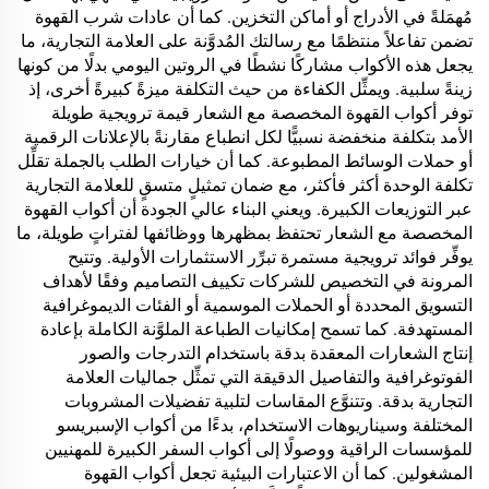
مُهمَلةً في الأدراج أو أماكن التخزين. كما أن عادات شرب القهوة
تضمن تفاعلاً منتظمًا مع رسالتك المُدوَّنة على العلامة التجارية، ما
يجعل هذه الأكواب مشاركًا نشطًا في الروتين اليومي بدلًا من كونها
زينةً سلبية. ويمثِّل الكفاءة من حيث التكلفة ميزةً كبيرةً أخرى، إذ
توفر أكواب القهوة المخصصة مع الشعار قيمة ترويجية طويلة
الأمد بتكلفة منخفضة نسبيًّا لكل انطباع مقارنةً بالإعلانات الرقمية
أو حملات الوسائط المطبوعة. كما أن خيارات الطلب بالجملة تقلِّل
تكلفة الوحدة أكثر فأكثر، مع ضمان تمثيلٍ متسقٍ للعلامة التجارية
عبر التوزيعات الكبيرة. ويعني البناء عالي الجودة أن أكواب القهوة
المخصصة مع الشعار تحتفظ بمظهرها ووظائفها لفتراتٍ طويلة، ما
يوفِّر فوائد ترويجية مستمرة تبرِّر الاستثمارات الأولية. وتتيح
المرونة في التخصيص للشركات تكييف التصاميم وفقًا لأهداف
التسويق المحددة أو الحملات الموسمية أو الفئات الديموغرافية
المستهدفة. كما تسمح إمكانيات الطباعة الملوَّنة الكاملة بإعادة
إنتاج الشعارات المعقدة بدقة باستخدام التدرجات والصور
الفوتوغرافية والتفاصيل الدقيقة التي تمثِّل جماليات العلامة
التجارية بدقة. وتتنوَّع المقاسات لتلبية تفضيلات المشروبات
المختلفة وسيناريوهات الاستخدام، بدءًا من أكواب الإسبريسو
للمؤسسات الراقية ووصولًا إلى أكواب السفر الكبيرة للمهنيين
المشغولين. كما أن الاعتبارات البيئية تجعل أكواب القهوة