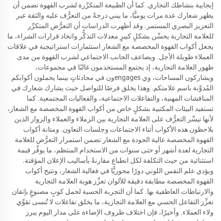
إيجابية بنشاطك التجاري. كما أن الطبيعة المتكرِّرة لشرب القهوة تضمن أن
يظهر شعارك عدة مرات يوميًّا، ما يبني درجةً من التعرُّف عليه والثقة عبر
التعزيز البصري المستمر. وقد أظهرت الدراسات أن التعرُّض المتكرِّر
للعلامة التجارية يحسِّن بشكلٍ كبيرٍ معدلات التذكُّر واتخاذ قرارات الشراء، ما
يجعل أكواب القهوة المخصصة مع الشعار استثمارات استراتيجية في علاقات
العملاء طويلة الأجل. ويضاعف الجانب الاجتماعي لشرب القهوة من مدى
ظهور العلامة التجارية، إذ يجتمع المستخدمون غالبًا في مجموعات،
ويشاركون المساحات، وي engagesون في محادثاتٍ بينما يحملون أكوابكم
المُدوَّنة باسم علامتكم. وهذا يخلق فرصًا للتواصل حيث يشارك شعارك في
المناقشات المهنية، والتفاعلات الاجتماعية، والفعاليات المجتمعية. كما
تستفيد البيئات المكتبية بشكلٍ خاص من أكواب القهوة المخصصة مع الشعار،
لأنها تيسِّر التعرُّف على العلامة التجارية بين الزملاء والعملاء والزوار الذين
يلاحظون هذه الأكواب أثناء الاجتماعات وجلسات التعاون. ومتانة أكواب
القهوة المخصصة عالية الجودة مع الشعار تضمن استمرار التعرُّض للعلامة
التجارية لعدة أشهر أو حتى سنوات من الاستخدام المنتظم، ما يوفِّر قيمة
استثنائية من حيث التكلفة لكل انطباع مقارنةً بأساليب الإعلان المؤقتة.
ويؤدي علم النفس اللوني دورًا محوريًّا في فعالية الشعار، وتتيح أكواب
القهوة المخصصة مطابقة دقيقة للألوان تعزِّز هوية العلامة التجارية
والارتباطات العاطفية بها. كما أن التجربة الحسية لحمل كوبٍ مصنوعٍ بإتقان
تعزِّز التفاعل الحسي مع العلامة التجارية، ما يخلق تفاعلات لا تُنسى تقوِّي
ولاء العملاء. وأخيرًا، فإن اختلاف ظروف الإضاءة على مدار اليوم يبرز