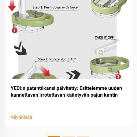
YEDI:n patenttikansi päivitetty: Esittelemme uuden
kannettavan irrotettavan kääntyvän pajun kantin
Näytä lisää