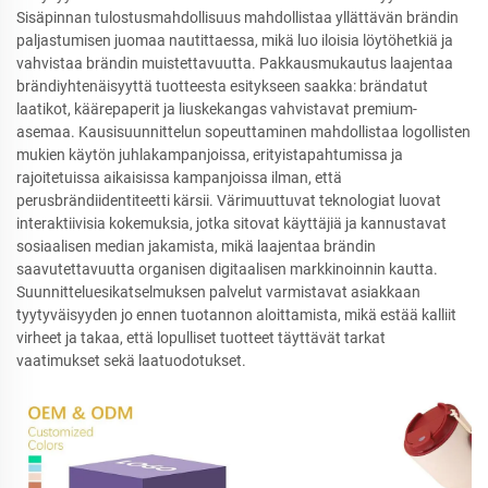
Sisäpinnan tulostusmahdollisuus mahdollistaa yllättävän brändin
paljastumisen juomaa nautittaessa, mikä luo iloisia löytöhetkiä ja
vahvistaa brändin muistettavuutta. Pakkausmukautus laajentaa
brändiyhtenäisyyttä tuotteesta esitykseen saakka: brändatut
laatikot, käärepaperit ja liuskekangas vahvistavat premium-
asemaa. Kausisuunnittelun sopeuttaminen mahdollistaa logollisten
mukien käytön juhlakampanjoissa, erityistapahtumissa ja
rajoitetuissa aikaisissa kampanjoissa ilman, että
perusbrändiidentiteetti kärsii. Värimuuttuvat teknologiat luovat
interaktiivisia kokemuksia, jotka sitovat käyttäjiä ja kannustavat
sosiaalisen median jakamista, mikä laajentaa brändin
saavutettavuutta organisen digitaalisen markkinoinnin kautta.
Suunnitteluesikatselmuksen palvelut varmistavat asiakkaan
tyytyväisyyden jo ennen tuotannon aloittamista, mikä estää kalliit
virheet ja takaa, että lopulliset tuotteet täyttävät tarkat
vaatimukset sekä laatuodotukset.