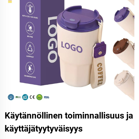
Käytännöllinen toiminnallisuus ja
käyttäjätyytyväisyys