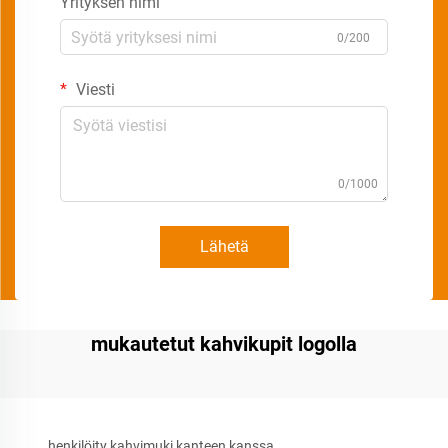
Yrityksen nimi
0/200
Viesti
0/1000
Lähetä
mukautetut kahvikupit logolla
henkilöity kahvimuki kanteen kanssa