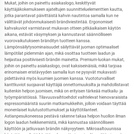
Mukat, joihin on painettu asiakaslogo, keskittyvät
käyttäjäkokemukseen ajateltujen suunnitteluelementtien kautta,
jotka parantavat päivittäistä kahvin nautintoa samalla kun ne
välittävät johdonmukaisesti brändiviestintää. Ergonomiset
kahvakuviot varmistavat mukavan otteen pitkäaikaisen käytön
aikana, estävät väsymyksen ja kannustavat säännölliseen
vuorovaikutukseen brändityn tuotteen kanssa.
Lämpönsäilytysominaisuudet säilyttävät juoman optimaaliset
lämpötilat pidemmän ajan, mikä osoittaa tuotteen laadun ja
heijastaa positiivisesti brändin mainetta. Premium-luokan mukat,
joihin on painettu asiakaslogo, ovat kaksiseinäisiä, mikä tarjoaa
erinomaisen eristävyyden samalla kun ne pysyvät mukavasti
pidettävinä myös kuumien juomien kanssa. Vuototurvalliset
kanttkuviot suojaavat käyttäjiä onnettomuuksilta ja mahdollistavat
kuitenkin helpon juomisen, mikä on erityisen tärkeää matkailu- ja
työympäristöissä. Tilavuusvaihtoehdot vaihtelevat hienovaraisista
espressomääristä suuriin matkamukkeihin, jolloin voidaan täyttää
monenlaiset kulutustottumukset ja käyttötilanteet.
Astianpesukoneessa pestävä rakenne takaa helpon huollon ilman
logon laadun heikkenemistä, mikä kannustaa säännölliseen
käyttöön ja jatkuvaan brändin näkyvyyteen. Mikroaaltouunissa