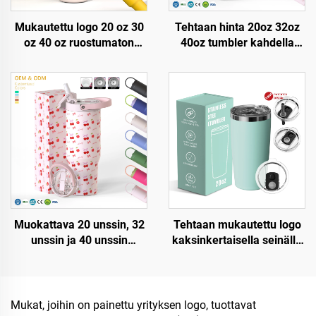
Mukautettu logo 20 oz 30
Tehtaan hinta 20oz 32oz
oz 40 oz ruostumaton
40oz tumbler kahdella
teräksinen
kahdella ja pajulidulla
kaksinkertainen seinämä
eristetty kuppi
tyhjiömetallimatkakuppi
uudelleenkäytettävä
20oz 30oz 40oz tölppä
ruostumaton
kahvalla
terässublimaatiomatkatumbl
Muokattava 20 unssin, 32
Tehtaan mukautettu logo
unssin ja 40 unssin
kaksinkertaisella seinällä
kahvipullo kahdella
eristetty matkakuiska
seinämällä varustettu
kahvikuppi kantti 20 oz
eristetty kuppi kädellä ja
ruostumaton teräskannu
kääntyvällä
Mukat, joihin on painettu yrityksen logo, tuottavat