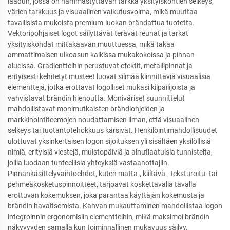
laadun, jossa on hämmästyttävän tarkka yksityiskohtien selkeys,
värien tarkkuus ja visuaalinen vaikutusvoima, mikä muuttaa
tavallisista mukoista premium-luokan brändattua tuotetta.
Vektoripohjaiset logot säilyttävät terävät reunat ja tarkat
yksityiskohdat mittakaavan muuttuessa, mikä takaa
ammattimaisen ulkoasun kaikissa mukakokoissa ja pinnan
alueissa. Gradientteihin perustuvat efektit, metallipinnat ja
erityisesti kehitetyt musteet luovat silmää kiinnittäviä visuaalisia
elementtejä, jotka erottavat logolliset mukasi kilpailijoista ja
vahvistavat brändin hienoutta. Moniväriset suunnittelut
mahdollistavat monimutkaisten brändiohjeiden ja
markkinointiteemojen noudattamisen ilman, että visuaalinen
selkeys tai tuotantotehokkuus kärsivät. Henkilöintimahdollisuudet
ulottuvat yksinkertaisen logon sijoituksen yli sisältäen yksilöllisiä
nimiä, erityisiä viestejä, muistopäiviä ja ainutlaatuisia tunnisteita,
joilla luodaan tunteellisia yhteyksiä vastaanottajiin.
Pinnankäsittelyvaihtoehdot, kuten matta-, kiiltävä-, teksturoitu- tai
pehmeäkosketuspinnoitteet, tarjoavat koskettavalla tavalla
erottuvan kokemuksen, joka parantaa käyttäjän kokemusta ja
brändin havaitsemista. Kahvan mukauttaminen mahdollistaa logon
integroinnin ergonomisiin elementteihin, mikä maksimoi brändin
näkyvyyden samalla kun toiminnallinen mukavuus säilyy.