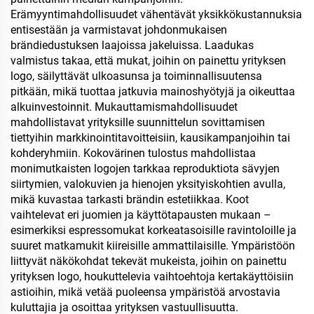
Erämyyntimahdollisuudet vähentävät yksikkökustannuksia
entisestään ja varmistavat johdonmukaisen
brändiedustuksen laajoissa jakeluissa. Laadukas
valmistus takaa, että mukat, joihin on painettu yrityksen
logo, säilyttävät ulkoasunsa ja toiminnallisuutensa
pitkään, mikä tuottaa jatkuvia mainoshyötyjä ja oikeuttaa
alkuinvestoinnit. Mukauttamismahdollisuudet
mahdollistavat yrityksille suunnittelun sovittamisen
tiettyihin markkinointitavoitteisiin, kausikampanjoihin tai
kohderyhmiin. Kokovärinen tulostus mahdollistaa
monimutkaisten logojen tarkkaa reproduktiota sävyjen
siirtymien, valokuvien ja hienojen yksityiskohtien avulla,
mikä kuvastaa tarkasti brändin estetiikkaa. Koot
vaihtelevat eri juomien ja käyttötapausten mukaan –
esimerkiksi espressomukat korkeatasoisille ravintoloille ja
suuret matkamukit kiireisille ammattilaisille. Ympäristöön
liittyvät näkökohdat tekevät mukeista, joihin on painettu
yrityksen logo, houkuttelevia vaihtoehtoja kertakäyttöisiin
astioihin, mikä vetää puoleensa ympäristöä arvostavia
kuluttajia ja osoittaa yrityksen vastuullisuutta.