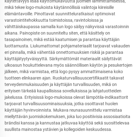
käytettävyys lisää käyttömukavuutta juomien lämmittämisessä,
mikä tekee logo-mukoista käytännöllisiä valintoja kiireisille
elämäntavoille. Pinottavat suunnitteluratkaisut optimoivat
varastointitehokkuutta toimistoissa, ravintoloissa ja
vähittäiskaupassa samalla kun logo säilyy näkyvissä varastoinnin
aikana. Painopiste on suunniteltu siten, että käsittely on
tasapainoinen, mikä estää kaatumisen ja parantaa käyttäjän
luottamusta. Liukumattomat pohjamateriaalit tarjoavat vakauden
eri pinnalla, mikä vähentää onnettomuuksien riskiä ja parantaa
käyttäjätyytyväisyyttä. Särkymättömät materiaalit säilyttävät
ulkoasun houkuttelevana myös säännöllisen käytön ja pesukertojen
jälkeen, mikä varmistaa, että logo pysyy ammattimaisena koko
tuotteen elinkaaren ajan. Ruokaturvallisuuscertifikaatit takavat
terveydenmukaisuuden ja käyttäjän turvallisuuden, mikä on
erityisen tärkeää kaupallisissa sovelluksissa ja lahjatuotteiden
jakelussa. Erityisissä logo-mukoissa olevat lämpötila-indikaattorit
tarjoavat turvallisuusominaisuuksia, jotka osoittavat huolen
käyttäjän hyvinvoinnista. Mukava reunasuunnittelu varmistaa
miellyttävän juomiskokemuksen, joka luo positiivisia assosiaatioita
brändisi kanssa ja kannustaa jatkuvaa käyttöä sekä suosittelevaa
suullista mainostaa ystävien ja kollegoiden keskuudessa.