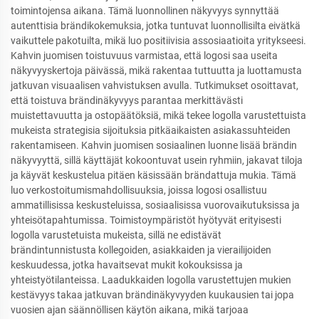
toimintojensa aikana. Tämä luonnollinen näkyvyys synnyttää
autenttisia brändikokemuksia, jotka tuntuvat luonnollisilta eivätkä
vaikuttele pakotuilta, mikä luo positiivisia assosiaatioita yritykseesi.
Kahvin juomisen toistuvuus varmistaa, että logosi saa useita
näkyvyyskertoja päivässä, mikä rakentaa tuttuutta ja luottamusta
jatkuvan visuaalisen vahvistuksen avulla. Tutkimukset osoittavat,
että toistuva brändinäkyvyys parantaa merkittävästi
muistettavuutta ja ostopäätöksiä, mikä tekee logolla varustettuista
mukeista strategisia sijoituksia pitkäaikaisten asiakassuhteiden
rakentamiseen. Kahvin juomisen sosiaalinen luonne lisää brändin
näkyvyyttä, sillä käyttäjät kokoontuvat usein ryhmiin, jakavat tiloja
ja käyvät keskustelua pitäen käsissään brändattuja mukia. Tämä
luo verkostoitumismahdollisuuksia, joissa logosi osallistuu
ammatillisissa keskusteluissa, sosiaalisissa vuorovaikutuksissa ja
yhteisötapahtumissa. Toimistoympäristöt hyötyvät erityisesti
logolla varustetuista mukeista, sillä ne edistävät
brändintunnistusta kollegoiden, asiakkaiden ja vierailijoiden
keskuudessa, jotka havaitsevat mukit kokouksissa ja
yhteistyötilanteissa. Laadukkaiden logolla varustettujen mukien
kestävyys takaa jatkuvan brändinäkyvyyden kuukausien tai jopa
vuosien ajan säännöllisen käytön aikana, mikä tarjoaa