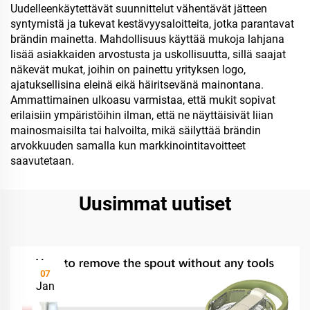
Uudelleenkäytettävät suunnittelut vähentävät jätteen
syntymistä ja tukevat kestävyysaloitteita, jotka parantavat
brändin mainetta. Mahdollisuus käyttää mukoja lahjana
lisää asiakkaiden arvostusta ja uskollisuutta, sillä saajat
näkevät mukat, joihin on painettu yrityksen logo,
ajatuksellisina eleinä eikä häiritsevänä mainontana.
Ammattimainen ulkoasu varmistaa, että mukit sopivat
erilaisiin ympäristöihin ilman, että ne näyttäisivät liian
mainosmaisilta tai halvoilta, mikä säilyttää brändin
arvokkuuden samalla kun markkinointitavoitteet
saavutetaan.
Uusimmat uutiset
07
Jan