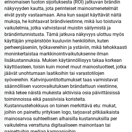
pajonillakannella,
erinomaisen tuoton sijoituksesta (ROI) jatkuvan brändin
ruostumaton teräksinen
näkyvyyden kautta, jota perinteiset mainosmenetelmät
matkamuki kädellä,
eivät pysty vastaamaan. Aina kun saajat käyttävät näitä
kuumalle ja kylmälle
mukoja, he kohtaavat brändiviestinne, mikä luo toistuvia
vaikutelmia, jotka vahvistavat muistin säilymistä ja
brändintunnistusta. Tämä jatkuva näkyvyys ulottuu myös
käyttäjän ympäristöön kuuluviin henkilöihin, kuten
perheenjäseniin, työkavereihin ja ystäviin, mikä tehokkaasti
moninkertaistaa markkinointivaikutuksenne ilman
lisäkustannuksia. Mukien käytännöllisyys takaa korkean
käyttöasteen, toisin kuin monet muut mainostuotteet, jotka
jäävät unohtumaan laatikoihin tai varastotilojen
syövereihin. Kahvinjuontitottumukset taas varmistavat
säännöllisen vuorovaikutuksen brändattuun viestiinne,
mikä tekee näistä mukeista aktiivisia osia päivittäisissä
toiminnoissa eikä passiivisia koristeita.
Kustannustehokkuus on toinen merkittävä etu: mukat,
joihin on painettu yrityksen logo, tarjoavat pitkäaikaista
mainosarvoa suhteellisen alhaisilla kustannuksilla per
vaikutelma verrattuna digitaaliseen mainontaan tai
painettuihin median kampanjoihin.