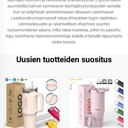
käyttäjän huomion ja vahvistavat brändimuistoa. Ergonomisesti
suunnitellut kahvat varmistavat käyttäjätyytyväisyyden samalla
kun ne säilyttävät ammattimaisen ulkoasun vaatimukset.
Laadunvalvontaprosessit takaa yhtenäisen logon sijoittelun,
värintarkkuuden ja rakenteellisen eheytteen suurten
tuotantomäärien aikana, mikä tekee mukeista, joihin on painettu
logo, luotettavia mainosinvestointeja kaikille yrityksille riippumatta
niiden koosta.
Uusien tuotteiden suositus