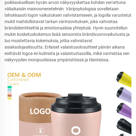
poikkeuksellisen hyvän arvon näkyvyyskertaa kohden verrattuna
väliaikaisiin mainosmenetelmiin. Väripsykologiaa sovelletaan
tehokkaasti logon vaikutuksen vahvistamiseen, ja logolla varustetut
mukit mahdollistavat tarkan värinsovituksen, joka vahvistaa
brändiidentiteettiä ja emotionaalisia yhteyksiä. Hyvin suunnitellun
mukin kosketuskokemus lisää sensorista brändivuorovaikutusta ja
luo muistettavia kokemuksia, jotka vahvistavat
asiakaslojaalisuutta. Erilaiset valaistusolosuhteet päivän aikana
esittävät logoa eri kulmista ja valaistustasoilla, mikä varmistaa sen
näkyvyyden monipuolisissa ympäristöissä ja tilanteissa.