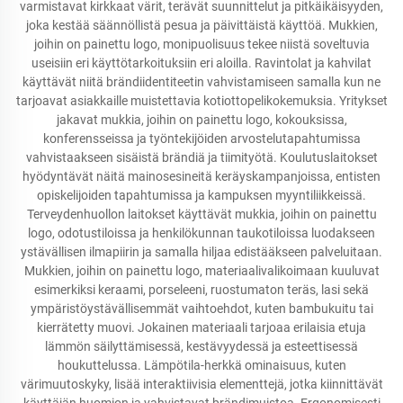
varmistavat kirkkaat värit, terävät suunnittelut ja pitkäikäisyyden,
joka kestää säännöllistä pesua ja päivittäistä käyttöä. Mukkien,
joihin on painettu logo, monipuolisuus tekee niistä soveltuvia
useisiin eri käyttötarkoituksiin eri aloilla. Ravintolat ja kahvilat
käyttävät niitä brändiidentiteetin vahvistamiseen samalla kun ne
tarjoavat asiakkaille muistettavia kotiottopelikokemuksia. Yritykset
jakavat mukkia, joihin on painettu logo, kokouksissa,
konferensseissa ja työntekijöiden arvostelutapahtumissa
vahvistaakseen sisäistä brändiä ja tiimityötä. Koulutuslaitokset
hyödyntävät näitä mainosesineitä keräyskampanjoissa, entisten
opiskelijoiden tapahtumissa ja kampuksen myyntiliikkeissä.
Terveydenhuollon laitokset käyttävät mukkia, joihin on painettu
logo, odotustiloissa ja henkilökunnan taukotiloissa luodakseen
ystävällisen ilmapiirin ja samalla hiljaa edistääkseen palveluitaan.
Mukkien, joihin on painettu logo, materiaalivalikoimaan kuuluvat
esimerkiksi keraami, porseleeni, ruostumaton teräs, lasi sekä
ympäristöystävällisemmät vaihtoehdot, kuten bambukuitu tai
kierrätetty muovi. Jokainen materiaali tarjoaa erilaisia etuja
lämmön säilyttämisessä, kestävyydessä ja esteettisessä
houkuttelussa. Lämpötila-herkkä ominaisuus, kuten
värimuutoskyky, lisää interaktiivisia elementtejä, jotka kiinnittävät