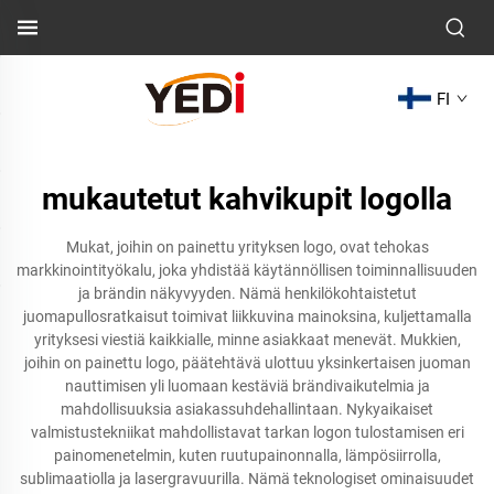
FI
mukautetut kahvikupit logolla
Mukat, joihin on painettu yrityksen logo, ovat tehokas
markkinointityökalu, joka yhdistää käytännöllisen toiminnallisuuden
ja brändin näkyvyyden. Nämä henkilökohtaistetut
juomapullosratkaisut toimivat liikkuvina mainoksina, kuljettamalla
yrityksesi viestiä kaikkialle, minne asiakkaat menevät. Mukkien,
joihin on painettu logo, päätehtävä ulottuu yksinkertaisen juoman
nauttimisen yli luomaan kestäviä brändivaikutelmia ja
mahdollisuuksia asiakassuhdehallintaan. Nykyaikaiset
valmistustekniikat mahdollistavat tarkan logon tulostamisen eri
painomenetelmin, kuten ruutupainonnalla, lämpösiirrolla,
sublimaatiolla ja lasergravuurilla. Nämä teknologiset ominaisuudet