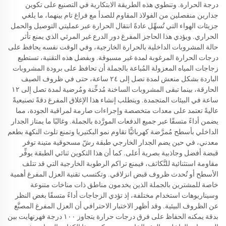
درجة الحرارة. وتنطوي هذه الطريقة الابتكارية في التصنيع على تكوين
جدارين منفصلين من الفولاذ المقاوم للصدأ مع فراغ تام بينهما، ما يلغي
جزيئات الهواء التي تُسهِّل عادةً انتقال الحرارة عبر عمليتي التوصيل والحمل
الحراري. ويؤدي هذا الحاجز المفرغ دور الدرع غير المرئي الذي يمنع تأثر
حالة المشروبات الداخلية بالحرارة الخارجية، وفي الوقت نفسه يحافظ على
درجات الحرارة المرغوبة لمدة غير مسبوقة. وبفضل هذه التقنية، تستطيع
زجاجات المياه المعزولة المُباعة بالجملة أن تحافظ على برودة المشروبات
الباردة بشكل منعش لمدة تصل إلى ٢٤ ساعة، حتى في ظروف الصيف
الحارقة، بينما تبقى المشروبات الساخنة مُدخِّنة ومُرضية لمدة تصل إلى ١٢
ساعة في البيئات المتجمدة. ويتطلب إنشاء هذا الإغلاق المفرغ دقةً تصنيعيةً
عاليةً تعتمد على معدات متخصصة وإجراءات صارمة لمراقبة الجودة، مما
يضمن أداءً متسقًا عبر جميع الدفعات المورَّدة بالجملة. وغالبًا ما يمتاز الجدار
الداخلي بأسطح مُمرَّضة كهربائيًّا تقاوم نمو البكتيريا وتمنع تلوث النكهة بطعم
معدني، في حين يضم الجدار الخارجي طبقة رشّ مسحوقية متينة توفر
قبضة أفضل وجاذبية بصرية أعلى. كما أن هذا التكوين ثنائي الطبقة يوفِّر
مقاومة استثنائية للتَّكاثف، فيمنع تراكم الرطوبة الخارجية التي قد تتلف
الأسطح أو تُحدث ظروف قبض انزلاقي. وتكتسب تقنية العزل المفرغ أهمية
خاصة للمشترين بالجملة الذين يخدمون مناطق ذات مناخات متنوعة
وسيناريوهات استخدام مختلفة، إذ تؤدي الزجاجات أداءً متسقًا بغض النظر
عن الظروف البيئية. وقد أظهر الاختبار الاحترافي أن العزل المفرغ المصنَّع
بدقة يمكنه الحفاظ على فرق درجات حرارة يتجاوز ١٠٠ درجة فهرنهايت بين