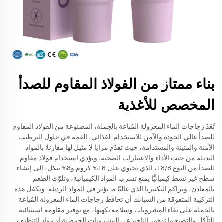
بناء ممتاز من الفولاذ المقاوم للصدأ
المخصص للأغذية
تُعَدّ زجاجات الماء المعزولة المُباعة بالجملة، المصنوعة من الفولاذ المقاوم
للصدأ عالي الجودة والآمن للاستخدام الغذائي، القمة في حلول الترطيب
الآمنة والمتينة والمستدامة، حيث تقدّم مزايا لا مثيل لها مقارنةً بالمواد
البديلة من حيث الأداء والاعتبارات الصحية. ويؤدي استخدام فولاذ مقاوم
للصدأ من النوع 18/8، الذي يحتوي على 18% كروم و8% نيكل، إلى إنشاء
سطح غير نشط كيميائيًّا يمنع تسرب المواد الكيميائية، وتلوّث الطعم
بالمعادن، وتراكم البكتيريا الذي غالبًا ما يؤثر في المواد الرديئة. وتكفل هذه
التركيبة المتفوقة من السبائك أن تحافظ زجاجات الماء المعزولة المُباعة
بالجملة على نقاء المشروبات وسلامة نكهتها، مع توفير مقاومة استثنائية
للتآكل والتصبغ والتدهور الناجم عن المشروبات الحمضية أو مواد التنظيف.