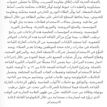
بالجملة الحديثة آليات إغلاق مقاومة للتسريب، وغالبًا ما تتضمّن حشوات
سيليكونية وأغطية ذات خيوط لولبية تُوفِّر إغلاقات محكمة تناسب أنماط
الحياة النشطة. كما يوفِّر الطلاء البودري الخارجي قبضة محسَّنة ومقاومة
للخدوش، بينما يحافظ السطح الداخلي على معايير النظافة من خلال أسطح
غير تفاعلية. وتشمل مجالات الاستخدام قطاعات متعددة مثل الهدايا
المؤسسية، والسلع الترويجية، والتوزيع بالتجزئة، وسلاسل التوريد
المؤسسية. وتستخدم المؤسسات التعليمية هذه الزجاجات في برامج
ترطيب الطلاب، بينما توزِّع مراكز اللياقة البدنية هذه الزجاجات كحوافز
للعضوية. كما تستفيد الكيانات المؤسسية من الزجاجات العازلة المُباعة
بالجملة في مبادرات رعاية صحة الموظفين وهدايا تقدير العملاء. ويمتد
التنوُّع في الاستخدام ليشمل شركات الأنشطة الخارجية، والمرافق الصحية،
وقطاع الضيافة. وتركِّز عمليات التصنيع على ضبط الجودة من خلال إجراءات
اختبار متعددة المراحل، مما يضمن أداءً متسقًّا عبر الكميات الكبيرة المُباعة
بالجملة. وتتراوح الخيارات المتاحة للسعة عادةً بين ١٢ و٤٠ أونصة، لتلبية
أنماط الاستخدام المختلفة وتفضيلات الفئات السكانية المختلفة. وتشمل
التكاملات التكنولوجية وجود علامات قياس، وتصاميم مريحة من الناحية
التشريحية، والتوافق مع حاملات الأكواب القياسية. وتُظهر الزجاجات العازلة
المُباعة بالجملة قيمةً استثنائيةً للشركات التي تبحث عن حلول ترطيب
موثوقة وفعّالة من حيث التكلفة، تعزِّز من ظهور العلامة التجارية في الوقت
الذي تروِّج فيه لممارسات مستدامة من خلال التكنولوجيا القابلة لإعادة
الاستخدام.