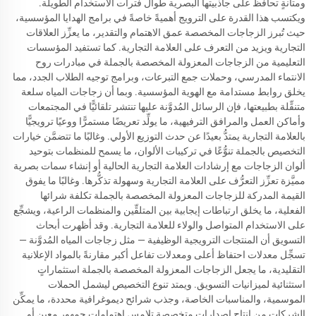
ومتانةٍ تحافظ على جاذبيتها البصرية طوال فترات الاستخدام الطويلة.
ويكتسب هذا القدرة على الترويج أهميةً خاصةً في برامج الهدايا المؤسسية،
حيث تُبرز الزجاجات المخصصة عمق الاهتمام والتقدير، ما يعزِّز العلاقات
التجارية ويزيد من التعرف على العلامة التجارية. كما تستفيد المؤسسات
التعليمية من الزجاجات المعزولة المخصصة بالجملة في مبادرات روح
الانتماء المدرسي، وحملات جمع التبرعات، وبرامج توجيه الطلاب الجدد، مما
يخلق روابط مستدامة مع الهوية المؤسسية. وبما أن زجاجات المياه سلعة
متنقِّلة بطبيعتها، فإن الرسائل المُدوَّنة عليها تنتشر تلقائيًّا في المجتمعات
وأماكن العمل والمرافق الترفيهية، ما يولِّد تعريضًا مستمرًّا ووعيًا ترويجيًّا
بالعلامة التجارية يمتدُّ بعيدًا عن حدث التوزيع الأولي. وغالبًا ما تتضمَّن خيارات
التخصيص بالجملة تنوُّعًا في تركيبات الألوان، ما يسمح للمنظمات بتوحيد
ألوان الزجاجات مع إرشادات العلامة التجارية الحالية أو إنشاء سمات بصرية
مميَّزة تعزِّز التعرُّف على العلامة التجارية وسهولة تذكُّرها. وغالبًا ما يفوق
القيمة المدركة للزجاجات المعزولة المخصصة بالجملة تكلفة شرائها
الفعلية، ما يخلق ارتباطات إيجابية بين المتلقِّين والمنظمات الراعية، ويشجِّع
على الاستخدام المتواصل والولاء للعلامة التجارية. وقد أظهرت أبحاث
التسويق أن المنتجات الترويجية الوظيفية — مثل زجاجات المياه المُدوَّنة —
تسجِّل معدلات احتفاظ أعلى ومعدلات تفاعل أكبر مقارنةً بالمواد الإعلانية
التقليدية، ما يجعل الزجاجات المعزولة المخصصة بالجملة استثماراتٍ
استثنائية لميزانيات التسويق. ويمتد تنوع التخصيص ليشمل الحملات
الموسمية، والمناسبات الخاصة، وجذب شرائح ديموغرافية محددة، ما يمكِّن
الشركات من إنتاج إصدارات متخصصة تلامس اهتمامات جمهور معين أو