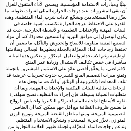
بيئيًّا ومبادرات الاستدامة المؤسسية. ويضمن الأداء المتفوق للعزل
أن تبقى المشروبات عند درجات الحرارة المثلى لفترات طويلة، ما
يعزِّز رضا المستخدمين ويشجِّع عادات شرب الماء المنتظمة. وهذه
القدرة على الاحتفاظ بدرجة الحرارة تكتسب أهمية خاصة في
البيئات المهنية والإعدادات التعليمية والأنشطة الخارجية، حيث قد
يكون الوصول إلى مرافق التبريد أو التسخين محدودًا. كما أن مواد
التصنيع المتينة مقاومة للانبعاج والخدوش والتآكل، ما يضمن أن
تحتفظ زجاجات الماء المعزَّلة بالجملة بمظهرها الجمالي وسلامتها
الوظيفية رغم الاستخدام والتعامل المتكرِّر. وتنعكس هذه المتانة
مباشرةً في خفض تكاليف الاستبدال وزيادة عمر المنتج
الافتراضي، ما يحقِّق أقصى عائدٍ على الاستثمار للمشترين بالجملة.
وتمنع ميزات التصميم المانع للتسرب حدوث تسريبات عرضية قد
تتلف المعدات الإلكترونية أو الوثائق أو الأثاث، ما يجعل هذه
الزجاجات مثالية للبيئات المكتبية والإعدادات المهنية. وبما أن
متطلبات الصيانة بسيطة، فإن إجراءات التنظيف تصبح سهلة، إذ
تقاوم الأسطح الداخلية الملساء تراكم البكتيريا واحتباس الروائح،
ما يضمن ظروف النظافة مع أقل جهدٍ ممكن. كما أن العناصر
التصميمية المريحة، ومنها مناطق القبضة المريحة وتوزيع الوزن
المتوازن، تعزِّز تجربة المستخدم وتشجِّع الاستخدام المنتظم.
وتدعم زجاجات الماء المعزَّلة بالجملة ظهور العلامة التجارية من