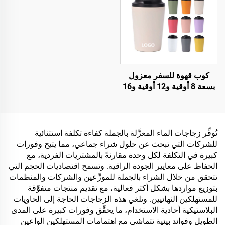
ومقبض مناسب للسفر
كوب قهوة للسفر معزول
بسعة 8 أوقية و12 أوقية و16
أوقية مع شعار مخصص، من
الصلب المقاوم للصدأ، مزدوج
الجدار، بكأس فراغي محمول
مع غطاء ضد التسرب
تُوفِّر زجاجات الماء المعزَّلة بالجملة كفاءة تكلفة استثنائية
للشركات التي تبحث عن حلول شراء جماعي، مما يتيح وفورات
كبيرة في التكلفة لكل وحدة مقارنةً بالمشتريات الفردية، مع
الحفاظ على معايير الجودة الراقية. وتسمح اقتصاديات الحجم التي
تتحقق من خلال الشراء بالجملة للموزِّعين والشركات والمنظمات
بتوزيع مواردها بشكل أكثر فعالية، مع تقديم منتجات متفوِّقة
للمستهلكين النهائيين. وتلغي هذه الزجاجات الحاجة إلى الحاويات
البلاستيكية أحادية الاستخدام، ما يحقِّق وفورات كبيرة على المدى
الطويل وفوائد بيئية تتماشى مع اهتمامات المستهلكين الواعين