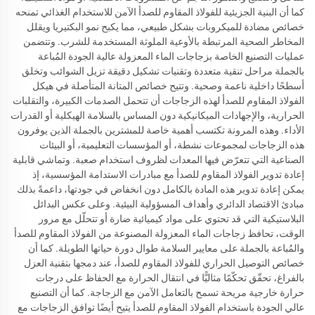
كما أن البنية الجزيئية للفولاذ المقاوم للصدأ الآمن للاستخدام الغذائي تمنحه
خصائص مضادة للميكروبات بشكل طبيعي، مما يكبح نمو البكتيريا ويقلل
المخاطر الصحية المرتبطة بالأوعية الملوثة المستخدمة للشرب. وتتضمن
عمليات التصنيع الخاصة بزجاجات الماء المعزولة عالية الجودة المُباعة
بالجملة مراحل تنقية متعددة وتقنيات تشكيل دقيقة تزيل الشوائب وتخلق
أسطحًا داخلية ناعمة وصحية. وتتيح خصائص المتانة المتأصلة في هيكل
الفولاذ المقاوم للصدأ لهذه الزجاجات أن تتحمل الصدمات الكبيرة، والتقلبات
الحرارية، والإجهادات الميكانيكية دون المساس بالسلامة الهيكلية أو القدرات
الأداء. وهذه المرونة تكتسب أهمية خاصة للمشترين بالجملة الذين يوفرون
هذه الزجاجات لمجموعات نشطة، أو المؤسسات التعليمية، أو البيئات
الصناعية التي تتعرّض فيها المعدات لظروف استخدام صعبة. وتماشي قابلية
إعادة تدوير الفولاذ المقاوم للصدأ مع مبادرات الاستدامة المؤسسية، إذ
يمكن إعادة تدوير هذه المادة بالكامل دون انخفاض في جودتها، داعمةً بذلك
مبادئ الاقتصاد الدائري وأهداف المسؤولية البيئية. وعلى عكس البدائل
البلاستيكية التي قد تحتوي على مواد كيميائية ضارة أو تتحلّل مع مرور
الوقت، تحافظ زجاجات الماء المعزولة المصنوعة من الفولاذ المقاوم للصدأ
والمُباعة بالجملة على معايير السلامة طوال دورة حياتها الطويلة. كما أن
خصائص التوصيل الحراري للفولاذ المقاوم للصدأ، عند دمجها بتقنية العزل
بالفراغ، تحقّق تحكّمًا مثاليًّا في انتقال الحرارة مع الحفاظ على درجات
حرارة خارجية مريحة تسمح بالتعامل الآمن مع الزجاجة. كما أن التصنيع
عالي الجودة باستخدام الفولاذ المقاوم للصدأ يتيح أيضًا توافق الزجاجات مع