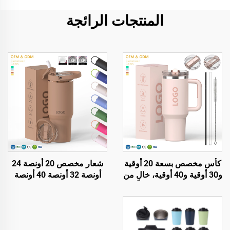
المنتجات الرائجة
كأس مخصص بسعة 20 أوقية
شعار مخصص 20 أونصة 24
و30 أوقية و40 أوقية، خالٍ من
أونصة 32 أونصة 40 أونصة
مادة BPA، مع قشة قابلة
قارورة بشفة قابلة للتقليب،
للطي وكأس معزول من
كوب سفر محمول من الفولاذ
الفولاذ المقاوم للصدأ، مزود
المقاوم للصدأ معزول بالفراغ
بغطاء مقاوم للتسرب وقشة
مع مقبض