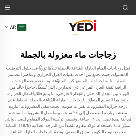
AR
زجاجات ماء معزولة بالجملة
تمثل زجاجات المياه العازلة المُباعة بالجملة تقدّمًا ثوريًّا في حلول الترطيب
المحمولة، حيث تجمع بين أحدث تقنيات العزل الحراري وعناصر التصميم
العملية لتلبية احتياجات المستهلكين المتنوِّعة. وتستخدم هذه الزجاجات
الراقية تقنية العزل الفراغي ذي الجدارين، التي تُشكِّل حاجزًا خالياً من
الهواء بين الجدار الداخلي والجدار الخارجي، ما يمنع فعّالياً انتقال الحرارة.
ويتيح هذا التصنيع المتطوِّر للزجاجات العازلة المُباعة بالجملة الحفاظ على
درجة حرارة المشروبات لفترات طويلة، بحيث تبقى المشروبات الباردة
منعشة وباردة لمدة تصل إلى ٢٤ ساعة، بينما تظل المشروبات الساخنة
مُدخِّنة لمدة تصل إلى ١٢ ساعة. وتضمن تركيبة الفولاذ المقاوم للصدأ، والتي
تتميَّز عادةً باستخدام فولاذ مقاوم للصدأ من الدرجة الغذائية (18/8)، المتانةَ
مع منع تلوث النكهة بالمذاق المعدني. وتضمّ الزجاجات العازلة المُباعة