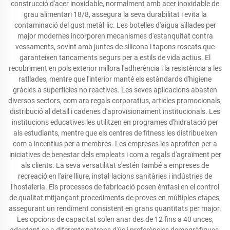
construcció d'acer inoxidable, normalment amb acer inoxidable de
grau alimentari 18/8, assegura la seva durabilitat i evita la
contaminació del gust metàl·lic. Les botelles d'aigua aïllades per
major modernes incorporen mecanismes d'estanquitat contra
vessaments, sovint amb juntes de silicona i tapons roscats que
garanteixen tancaments segurs per a estils de vida actius. El
recobriment en pols exterior millora l'adherència i la resistència a les
ratllades, mentre que l'interior manté els estàndards d'higiene
gràcies a superfícies no reactives. Les seves aplicacions abasten
diversos sectors, com ara regals corporatius, articles promocionals,
distribució al detall i cadenes d'aprovisionament institucionals. Les
institucions educatives les utilitzen en programes d'hidratació per
als estudiants, mentre que els centres de fitness les distribueixen
com a incentius per a membres. Les empreses les aprofiten per a
iniciatives de benestar dels empleats i com a regals d'agraïment per
als clients. La seva versatilitat s'estén també a empreses de
recreació en l'aire lliure, instal·lacions sanitàries i indústries de
l'hostaleria. Els processos de fabricació posen èmfasi en el control
de qualitat mitjançant procediments de proves en múltiples etapes,
assegurant un rendiment consistent en grans quantitats per major.
Les opcions de capacitat solen anar des de 12 fins a 40 unces,