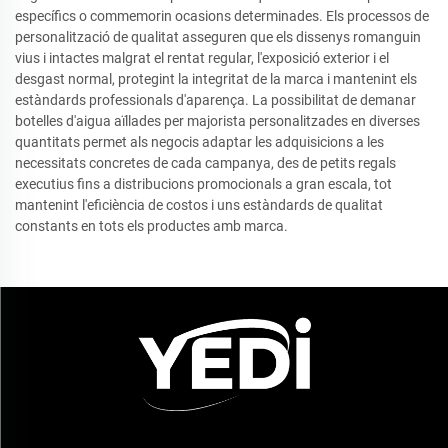
específics o commemorin ocasions determinades. Els processos de
personalització de qualitat asseguren que els dissenys romanguin
vius i intactes malgrat el rentat regular, l'exposició exterior i el
desgast normal, protegint la integritat de la marca i mantenint els
estàndards professionals d'aparença. La possibilitat de demanar
botelles d'aigua aïllades per majorista personalitzades en diverses
quantitats permet als negocis adaptar les adquisicions a les
necessitats concretes de cada campanya, des de petits regals
executius fins a distribucions promocionals a gran escala, tot
mantenint l'eficiència de costos i uns estàndards de qualitat
constants en tots els productes amb marca.