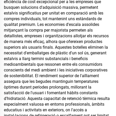
eficiència de cost excepcional per a les empreses que
busquen solucions d'adquisició massiva, permetent
estalvis significatius per unitat en comparació amb les
compres individuals, tot mantenint uns estàndards de
qualitat premium. Les economies d'escala assolides
mitjançant la compra per majorista permeten als
detallistes, empreses i organitzacions allotjar els recursos
de manera més eficaç, alhora que ofereixen productes
superiors als usuaris finals. Aquestes botelles eliminen la
necessitat d'emballatges de plàstic d'un sol ús, generant
estalvis a llarg termini substancials i beneficis
medioambientals que ressonen entre els consumidors
conscients del medi ambient i les iniciatives corporatives
de sostenibilitat. El rendiment superior de l'aïllament
assegura que les begudes mantinguin temperatures
òptimes durant períodes prolongats, millorant la
satisfacció de l'usuari i fomentant hàbits constants
d'hidratació. Aquesta capacitat de retenció tèrmica resulta
especialment valuosa en entorns professionals, àmbits
educatius i activitats en exteriors, on l'accés a
instal·lacions de refrigeració o escalfament pot ser limitat.