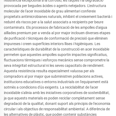
resistència excepcional a la corrosió, les taques i la degradació
provocada per begudes àcides o agents netejadors. L'estructura
molecular de l'acer inoxidable de grau alimentari confereix
propietats antimicrobianes naturals, inhibint el creixement bacterià i
reduint els riscos per a la salut associats a recipients per beure
contaminats. Els processos de fabricació de les ampolles d'aigua
aïllades premium per a venda al por major inclouen diverses etapes
de purificació i tècniques de conformació de precisió que eliminen
impureses i creen superfícies interiors llises i higièniques. Les
característiques de durabilitat de la construcció en acer inoxidable
permeten que aquestes ampolles suportin impactes significatius,
fluctuacions tèrmiques i esforços mecànics sense comprometre la
seva integritat estructural ni les seves capacitats de rendiment.
Aquesta resistència resulta especialment valuosa per als
compradors al por major que subministren poblacions actives,
institucions educatives o entorns industrials on l'equipament està
sotmès a condicions d'ús exigents. La reciclabilitat de l'acer
inoxidable s'alinia amb les iniciatives corporatives de sostenibilitat,
ja que aquests materials es poden reciclar completament sense
degradació de la qualitat, donant suport als principis de l'economia
circular i als objectius de responsabilitat ambiental. A diferència de
les alternatives de plàstic, que poden contenir substàncies