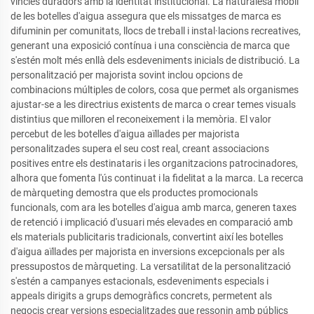
vincles duradors amb la identitat institucional. La naturalesa mòbil
de les botelles d'aigua assegura que els missatges de marca es
difuminin per comunitats, llocs de treball i instal·lacions recreatives,
generant una exposició contínua i una consciència de marca que
s'estén molt més enllà dels esdeveniments inicials de distribució. La
personalització per majorista sovint inclou opcions de
combinacions múltiples de colors, cosa que permet als organismes
ajustar-se a les directrius existents de marca o crear temes visuals
distintius que milloren el reconeixement i la memòria. El valor
percebut de les botelles d'aigua aïllades per majorista
personalitzades supera el seu cost real, creant associacions
positives entre els destinataris i les organitzacions patrocinadores,
alhora que fomenta l'ús continuat i la fidelitat a la marca. La recerca
de màrqueting demostra que els productes promocionals
funcionals, com ara les botelles d'aigua amb marca, generen taxes
de retenció i implicació d'usuari més elevades en comparació amb
els materials publicitaris tradicionals, convertint així les botelles
d'aigua aïllades per majorista en inversions excepcionals per als
pressupostos de màrqueting. La versatilitat de la personalització
s'estén a campanyes estacionals, esdeveniments especials i
appeals dirigits a grups demogràfics concrets, permetent als
negocis crear versions especialitzades que ressonin amb públics