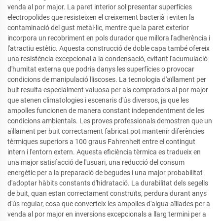
venda al por major. La paret interior sol presentar superfícies
electropolides que resisteixen el creixement bacterià i eviten la
contaminació del gust metàl·lic, mentre que la paret exterior
incorpora un recobriment en pols durador que millora l'adherència i
l'atractiu estètic. Aquesta construcció de doble capa també ofereix
una resistència excepcional a la condensació, evitant l'acumulació
d'humitat externa que podria danys les superfícies o provocar
condicions de manipulació lliscoses. La tecnologia d'aïllament per
buit resulta especialment valuosa per als compradors al por major
que atenen climatologies i escenaris d'ús diversos, ja que les
ampolles funcionen de manera constant independentment de les
condicions ambientals. Les proves professionals demostren que un
aïllament per buit correctament fabricat pot mantenir diferències
tèrmiques superiors a 100 graus Fahrenheit entre el contingut
intern i l'entorn extern. Aquesta eficiència tèrmica es tradueix en
una major satisfacció de l'usuari, una reducció del consum
energètic per a la preparació de begudes i una major probabilitat
d'adoptar hàbits constants d'hidratació. La durabilitat dels segells
de buit, quan estan correctament construïts, perdura durant anys
d'ús regular, cosa que converteix les ampolles d'aigua aïllades per a
venda al por major en inversions excepcionals a llarg termini per a