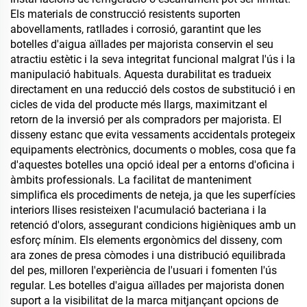
Els materials de construcció resistents suporten
abovellaments, ratllades i corrosió, garantint que les
botelles d'aigua aïllades per majorista conservin el seu
atractiu estètic i la seva integritat funcional malgrat l'ús i la
manipulació habituals. Aquesta durabilitat es tradueix
directament en una reducció dels costos de substitució i en
cicles de vida del producte més llargs, maximitzant el
retorn de la inversió per als compradors per majorista. El
disseny estanc que evita vessaments accidentals protegeix
equipaments electrònics, documents o mobles, cosa que fa
d'aquestes botelles una opció ideal per a entorns d'oficina i
àmbits professionals. La facilitat de manteniment
simplifica els procediments de neteja, ja que les superfícies
interiors llises resisteixen l'acumulació bacteriana i la
retenció d'olors, assegurant condicions higièniques amb un
esforç mínim. Els elements ergonòmics del disseny, com
ara zones de presa còmodes i una distribució equilibrada
del pes, milloren l'experiència de l'usuari i fomenten l'ús
regular. Les botelles d'aigua aïllades per majorista donen
suport a la visibilitat de la marca mitjançant opcions de