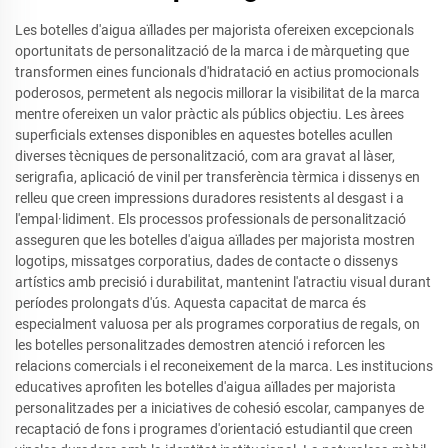
Les botelles d'aigua aïllades per majorista ofereixen excepcionals
oportunitats de personalització de la marca i de màrqueting que
transformen eines funcionals d'hidratació en actius promocionals
poderosos, permetent als negocis millorar la visibilitat de la marca
mentre ofereixen un valor pràctic als públics objectiu. Les àrees
superficials extenses disponibles en aquestes botelles acullen
diverses tècniques de personalització, com ara gravat al làser,
serigrafia, aplicació de vinil per transferència tèrmica i dissenys en
relleu que creen impressions duradores resistents al desgast i a
l'empal·lidiment. Els processos professionals de personalització
asseguren que les botelles d'aigua aïllades per majorista mostren
logotips, missatges corporatius, dades de contacte o dissenys
artístics amb precisió i durabilitat, mantenint l'atractiu visual durant
períodes prolongats d'ús. Aquesta capacitat de marca és
especialment valuosa per als programes corporatius de regals, on
les botelles personalitzades demostren atenció i reforcen les
relacions comercials i el reconeixement de la marca. Les institucions
educatives aprofiten les botelles d'aigua aïllades per majorista
personalitzades per a iniciatives de cohesió escolar, campanyes de
recaptació de fons i programes d'orientació estudiantil que creen