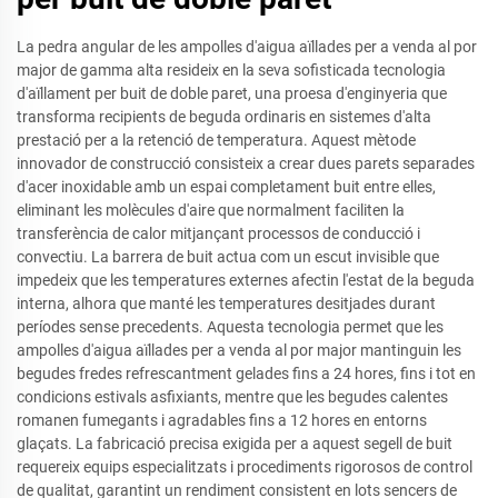
La pedra angular de les ampolles d'aigua aïllades per a venda al por
major de gamma alta resideix en la seva sofisticada tecnologia
d'aïllament per buit de doble paret, una proesa d'enginyeria que
transforma recipients de beguda ordinaris en sistemes d'alta
prestació per a la retenció de temperatura. Aquest mètode
innovador de construcció consisteix a crear dues parets separades
d'acer inoxidable amb un espai completament buit entre elles,
eliminant les molècules d'aire que normalment faciliten la
transferència de calor mitjançant processos de conducció i
convectiu. La barrera de buit actua com un escut invisible que
impedeix que les temperatures externes afectin l'estat de la beguda
interna, alhora que manté les temperatures desitjades durant
períodes sense precedents. Aquesta tecnologia permet que les
ampolles d'aigua aïllades per a venda al por major mantinguin les
begudes fredes refrescantment gelades fins a 24 hores, fins i tot en
condicions estivals asfixiants, mentre que les begudes calentes
romanen fumegants i agradables fins a 12 hores en entorns
glaçats. La fabricació precisa exigida per a aquest segell de buit
requereix equips especialitzats i procediments rigorosos de control
de qualitat, garantint un rendiment consistent en lots sencers de