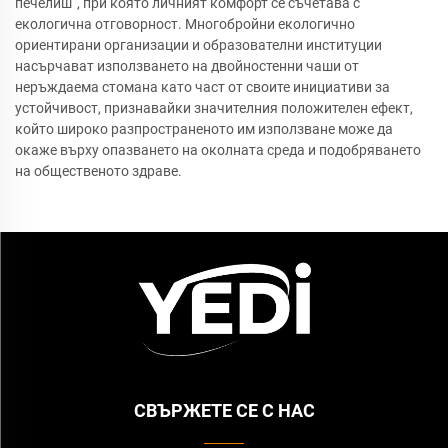
печелиш“, при която личният комфорт се съчетава с
екологична отговорност. Многобройни екологично
ориентирани организации и образователни институции
насърчават използването на двойностенни чаши от
неръждаема стомана като част от своите инициативи за
устойчивост, признавайки значителния положителен ефект,
който широко разпространеното им използване може да
окаже върху опазването на околната среда и подобряването
на общественото здраве.
СВЪРЖЕТЕ СЕ С НАС