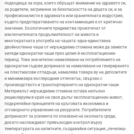
подходяща за хора, които обръщат внимание на здравето си,
за родители, загрижени за безопасността на децата си, и за
професионалисти в здравната или хранителната индустрия,
където предотвратяването на контаминация е от критично
значение. Екологичните предимства произтичат от
изключителната продължителност на живота и
многократната употреба на чашата: една-единствена
двойностенна чаша от неръждаема стомана може да замести
хиляди еднократни чаши през целия ѝ експлоатационен
период. Това значително намаляване на потреблението на
еднократни съдове допринася за намаляване на генерирането
на пластмасови отпадъци, намалява товара ву на депозитите
и минимизира въглеродния отпечатък, свързан с
производството и транспортирането на еднократни чаши.
Материалът неръждаема стомана остава напълно
рециклируем в края на своя дълъг експлоатационен живот,
подкрепяйки принципите на кръговата икономика и
отговорното управление на ресурсите. Потребителите
допринасят за усилията по опазване на околната среда,
докато наслаждават превъзходен контрол върху
температурата на напитките, създавайки ситуация „печелиш-