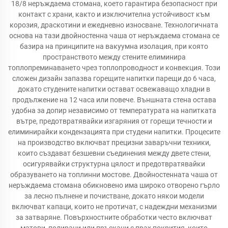
18/8 неръждаема стомана, което гарантира безопасност при
контакт с храни, както и изключителна устойчивост към
корозия, драскотини и ежедневно износване. Технологичната
основа на тази двойностенна чаша от неръждаема стомана се
базира на принципите на вакуумна изолация, при която
пространството между стените елиминира
топлопреминаването чрез топлопроводност и конвекция. Този
сложен дизайн запазва горещите напитки парещи до 6 часа,
докато студените напитки остават освежаващо хладни в
продължение на 12 часа или повече. Външната стена остава
удобна за допир независимо от температурата на напитката
вътре, предотвратявайки изгаряния от горещи течности и
елиминирайки кондензацията при студени напитки. Процесите
на производство включват прецизни заваръчни техники,
които създават безшевни съединения между двете стени,
осигурявайки структурна цялост и предотвратявайки
образуването на топлинни мостове. Двойностенната чаша от
неръждаема стомана обикновено има широко отворено гърло
за лесно пълнене и почистване, докато някои модели
включват капаци, които не протичат, с надеждни механизми
за затваряне. Повърхностните обработки често включват