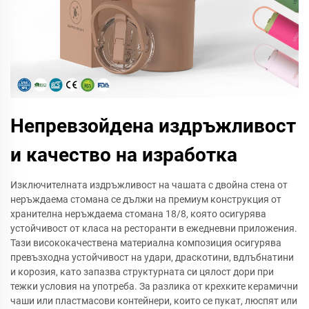
Непревзойдена издръжливост
и качество на изработка
Изключителната издръжливост на чашата с двойна стена от
неръждаема стомана се дължи на премиум конструкция от
хранителна неръждаема стомана 18/8, която осигурява
устойчивост от класа на ресторанти в ежедневни приложения.
Тази висококачествена материална композиция осигурява
превъзходна устойчивост на удари, драскотини, вдлъбнатини
и корозия, като запазва структурната си цялост дори при
тежки условия на употреба. За разлика от крехките керамични
чаши или пластмасови контейнери, които се пукат, люспят или