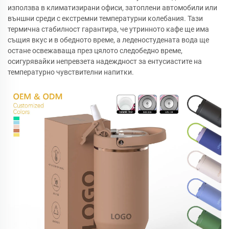
използва в климатизирани офиси, затоплени автомобили или
външни среди с екстремни температурни колебания. Тази
термична стабилност гарантира, че утринното кафе ще има
същия вкус и в обедното време, а леденостудената вода ще
остане освежаваща през цялото следобедно време,
осигурявайки непревзета надеждност за ентусиастите на
температурно чувствителни напитки.