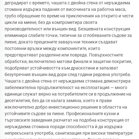
деградират с времето, чашата с двойна стена от неръждаема
стомана издържа падания от височината на работна маса,
грубо обращение по време на приключения на открито и чести
цикли на миене, без да компрометира своята
производителност или външен вид. Безшевната конструкция
елиминира слабите точки, типични за сглобяваните съдове за
пиене, докато прецизните заваръчни техники създават
постоянни връзки между компонентите, които
предотвратяват разделяне или повреда. Повърхностните
обработки, включително матови финали и защитни покрития,
подобряват устойчивостта към драскотини и запазват
безупречния външен вид дори след години редовна употреба.
Чашата с двойна стена от неръждаема стомана демонстрира
забележителна продължителност на експлоатация — много
единици служат вярно на потребителите си в продължение на
десетилетия, без да се налага замяна, което я прави
изключително добро инвестиционно решение в областта на
устойчивите съдове за пиене. Професионалните кухни и
търговските заведения разчитат на подобна конструкция от
неръждаема стомана поради способността ѝ да издържа
непрекъсната употреба, санитизация при високи температури