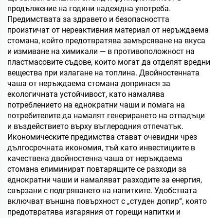
продължение на години надеждна употреба.
Предимствата за здравето и безопасността
произтичат от нереактивния материал от неръждаема
стомана, който предотвратява замърсяване на вкуса
и измиване на химикали — в противоположност на
пластмасовите съдове, които могат да отделят вредни
вещества при излагане на топлина. Двойностенната
чаша от неръждаема стомана допринася за
екологичната устойчивост, като намалява
потреблението на еднократни чаши и помага на
потребителите да намалят генерирането на отпадъци
и въздействието върху въглеродния отпечатък.
Икономическите предимства стават очевидни чрез
дългосрочната икономия, тъй като инвестициите в
качествена двойностенна чаша от неръждаема
стомана елиминират повтарящите се разходи за
еднократни чаши и намаляват разходите за енергия,
свързани с подгряването на напитките. Удобствата
включват външна повърхност с „студен допир“, която
предотвратява изгаряния от горещи напитки и