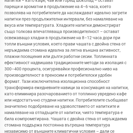
напитки – като кафе, чай или горещ шоколад – остават
парещи и ароматни в продължение на 4–6 часа, което
позволява на потребителите да наслаждават идеално загрети
напитки през продължителни интервали, без намаляване на
вкуса или температурата. Хладките напитки демонстрират
също толкова впечатляваща производителност – остават
освежаващо хладни в продължение на 8–12 часа дори при
топли външни условия, което прави чашата с двойна стена от
неръждаема стомана идеална за лятна външна активност,
плажни посещения или дълги работни сесии. Топлинната
ефективност надвишава традиционните методи за изолация с
300–400 процента, осигурявайки професионално ниво на
производителност в преносим и потребителски удобен
формат. Тази изключителна изолационна способност
трансформира ежедневните навици за консумация на напитки,
като елиминира разочарованието от топлинно увредено кафе
или недостатъчно студени напитки. Потребителите съобщават
значително подобряване на удоволствието от напитките и
намаляване на отпадъците от напитки, чиято температура е
била компрометирана. Чашата с двойна стена от неръждаема
стомана поддържа постоянна вътрешна температура
независимо от външните климатични условия – дали се