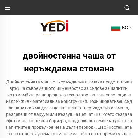
BG
двойностенна чаша от
неръждаема стомана
Двойностенната чаша от неръждаема стомана представлява
връх на съвременното инженерство за съдове за напитки,
като комбинира напреднала технология за топлоизолация с
издръжливи материали за конструкция. Този иновативен съд
за напитки има две отделни стени от неръждаема стомана,
разделени от вакуум или въздушна цепнатина, което създава
ефективна топлинна бариера, поддържаща температурата на
напитките в продължение на дълги периоди. Двойностенната
чаша от неръждаема стомана е изработена от премиум клас