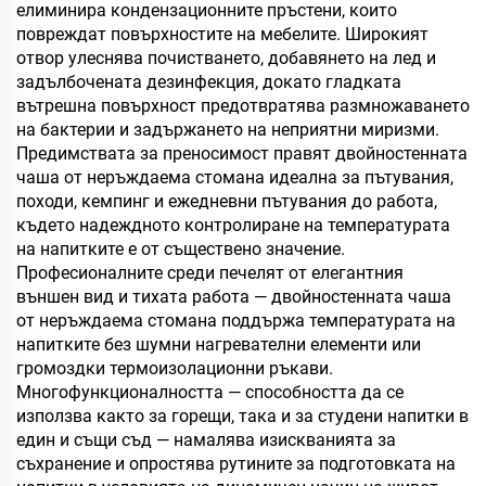
елиминира кондензационните пръстени, които
повреждат повърхностите на мебелите. Широкият
отвор улеснява почистването, добавянето на лед и
задълбочената дезинфекция, докато гладката
вътрешна повърхност предотвратява размножаването
на бактерии и задържането на неприятни миризми.
Предимствата за преносимост правят двойностенната
чаша от неръждаема стомана идеална за пътувания,
походи, кемпинг и ежедневни пътувания до работа,
където надеждното контролиране на температурата
на напитките е от съществено значение.
Професионалните среди печелят от елегантния
външен вид и тихата работа — двойностенната чаша
от неръждаема стомана поддържа температурата на
напитките без шумни нагревателни елементи или
громоздки термоизолационни ръкави.
Многофункционалността — способността да се
използва както за горещи, така и за студени напитки в
един и същи съд — намалява изискванията за
съхранение и опростява рутините за подготовката на