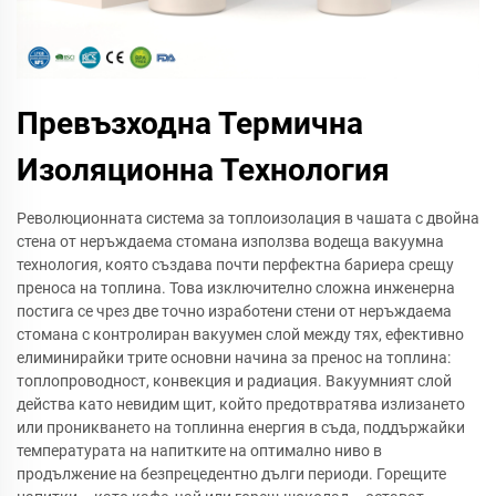
Превъзходна Термична
Изоляционна Технология
Революционната система за топлоизолация в чашата с двойна
стена от неръждаема стомана използва водеща вакуумна
технология, която създава почти перфектна бариера срещу
преноса на топлина. Това изключително сложна инженерна
постига се чрез две точно изработени стени от неръждаема
стомана с контролиран вакуумен слой между тях, ефективно
елиминирайки трите основни начина за пренос на топлина:
топлопроводност, конвекция и радиация. Вакуумният слой
действа като невидим щит, който предотвратява излизането
или проникването на топлинна енергия в съда, поддържайки
температурата на напитките на оптимално ниво в
продължение на безпрецедентно дълги периоди. Горещите