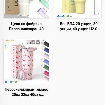
Цена на фабрика
Без БПА 20 унции, 30
Персонализиран 40
унции, 40 унции H2.0
унции Тъмблър с
чаша-термос с дръжка и
термоизолация,
сламка, капак с 3
многократно използван,
позиции за пътуване,
неръждаема стомана,
термоизолирана чаша от
двойна стена, пътуващ
неръждаема стомана
тъмблър бутилка с
дръжка и капак със
слама
Персонализиран термос
20oz 32oz 40oz с
дръжка, изолирана чаша
с капак и слама,