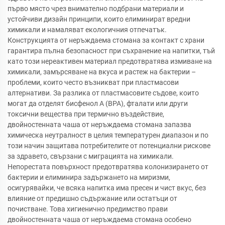
първо място чрез внимателно подбрани материали и
устойчиви дизайн принципи, които елиминират вредни
химикали и намаляват екологичния отпечатък.
Конструкцията от неръждаема стомана за контакт с храни
гарантира пълна безопасност при съхранение на напитки, тъй
като този нереактивен материал предотвратява измиване на
химикали, замърсяване на вкуса и растеж на бактерии –
проблеми, които често възникват при пластмасови
алтернативи. За разлика от пластмасовите съдове, които
могат да отделят бисфенол А (BPA), фталати или други
токсични вещества при термично въздействие,
двойностенната чаша от неръждаема стомана запазва
химическа неутралност в целия температурен диапазон и по
този начин защитава потребителите от потенциални рискове
за здравето, свързани с миграцията на химикали.
Непорестата повърхност предотвратява колонизирането от
бактерии и елиминира задържането на миризми,
осигурявайки, че всяка напитка има пресен и чист вкус, без
влияние от предишно съдържание или остатъци от
почистване. Това хигиенично предимство прави
двойностенната чаша от неръждаема стомана особено