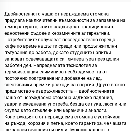
неръждаема стомана,
пътуваща чаша с
Двойностенната чаша от неръждаема стомана
дръжка, за горещи и
предлага изключителни възможности за запазване на
студени напитки
температурата, които надхвърлят традиционните
едностенни съдове и керамичните алтернативи.
Потребителите получават последователно горещо
кафе по време на дълги срещи или продължителни
пътувания до работа, докато студените напитки
запазват освежаващата си температура през целия
работен ден. Напредналата технология за
термоизолация елиминира необходимостта от
постоянно подгряване или добавяне на лед,
спестявайки време и разходи за енергия. Друго важно
предимство е издръжливостта — двойностенната
чаша от неръждаема стомана издържа падания,
удари и ежедневна употреба, без да се пука, люспи или
счупва като стъклени или керамични аналоги.
Конструкцията от неръждаема стомана е устойчива
на ръжда, корозия и петна, което гарантира, че чашата
ще запази външния си вид и функционалност в