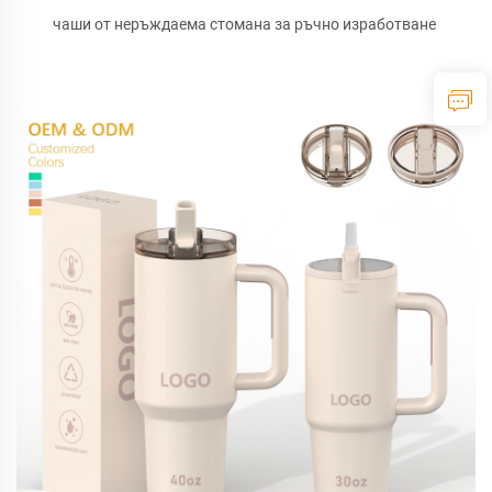
чаши от неръждаема стомана за ръчно изработване