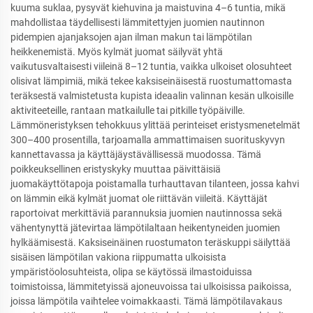
kuuma suklaa, pysyvät kiehuvina ja maistuvina 4–6 tuntia, mikä
mahdollistaa täydellisesti lämmitettyjen juomien nautinnon
pidempien ajanjaksojen ajan ilman makun tai lämpötilan
heikkenemistä. Myös kylmät juomat säilyvät yhtä
vaikutusvaltaisesti viileinä 8–12 tuntia, vaikka ulkoiset olosuhteet
olisivat lämpimiä, mikä tekee kaksiseinäisestä ruostumattomasta
teräksestä valmistetusta kupista ideaalin valinnan kesän ulkoisille
aktiviteeteille, rantaan matkailulle tai pitkille työpäiville.
Lämmöneristyksen tehokkuus ylittää perinteiset eristysmenetelmät
300–400 prosentilla, tarjoamalla ammattimaisen suorituskyvyn
kannettavassa ja käyttäjäystävällisessä muodossa. Tämä
poikkeuksellinen eristyskyky muuttaa päivittäisiä
juomakäyttötapoja poistamalla turhauttavan tilanteen, jossa kahvi
on lämmin eikä kylmät juomat ole riittävän viileitä. Käyttäjät
raportoivat merkittäviä parannuksia juomien nautinnossa sekä
vähentynyttä jätevirtaa lämpötilaltaan heikentyneiden juomien
hylkäämisestä. Kaksiseinäinen ruostumaton teräskuppi säilyttää
sisäisen lämpötilan vakiona riippumatta ulkoisista
ympäristöolosuhteista, olipa se käytössä ilmastoiduissa
toimistoissa, lämmitetyissä ajoneuvoissa tai ulkoisissa paikoissa,
joissa lämpötila vaihtelee voimakkaasti. Tämä lämpötilavakaus