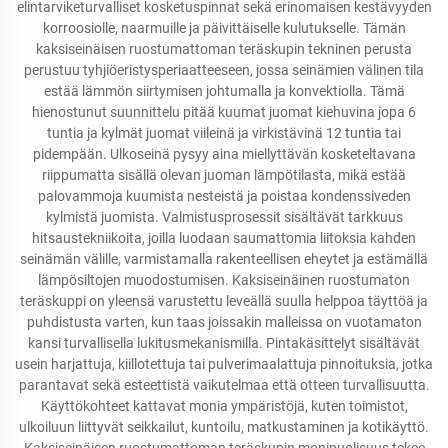
elintarviketurvalliset kosketuspinnat sekä erinomaisen kestävyyden
korroosiolle, naarmuille ja päivittäiselle kulutukselle. Tämän
kaksiseinäisen ruostumattoman teräskupin tekninen perusta
perustuu tyhjiöeristysperiaatteeseen, jossa seinämien välinen tila
estää lämmön siirtymisen johtumalla ja konvektiolla. Tämä
hienostunut suunnittelu pitää kuumat juomat kiehuvina jopa 6
tuntia ja kylmät juomat viileinä ja virkistävinä 12 tuntia tai
pidempään. Ulkoseinä pysyy aina miellyttävän kosketeltavana
riippumatta sisällä olevan juoman lämpötilasta, mikä estää
palovammoja kuumista nesteistä ja poistaa kondenssiveden
kylmistä juomista. Valmistusprosessit sisältävät tarkkuus
hitsaustekniikoita, joilla luodaan saumattomia liitoksia kahden
seinämän välille, varmistamalla rakenteellisen eheytet ja estämällä
lämpösiltojen muodostumisen. Kaksiseinäinen ruostumaton
teräskuppi on yleensä varustettu leveällä suulla helppoa täyttöä ja
puhdistusta varten, kun taas joissakin malleissa on vuotamaton
kansi turvallisella lukitusmekanismilla. Pintakäsittelyt sisältävät
usein harjattuja, kiillotettuja tai pulverimaalattuja pinnoituksia, jotka
parantavat sekä esteettistä vaikutelmaa että otteen turvallisuutta.
Käyttökohteet kattavat monia ympäristöjä, kuten toimistot,
ulkoiluun liittyvät seikkailut, kuntoilu, matkustaminen ja kotikäyttö.