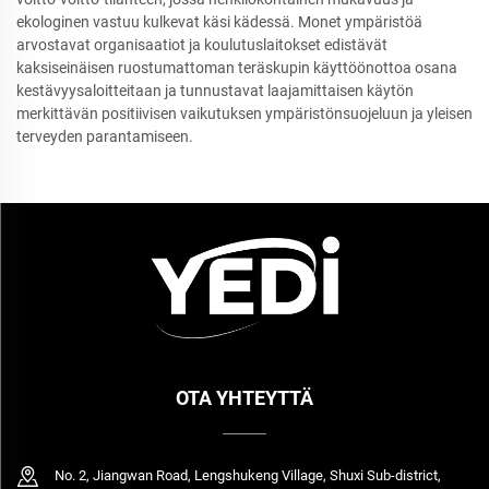
ekologinen vastuu kulkevat käsi kädessä. Monet ympäristöä
arvostavat organisaatiot ja koulutuslaitokset edistävät
kaksiseinäisen ruostumattoman teräskupin käyttöönottoa osana
kestävyysaloitteitaan ja tunnustavat laajamittaisen käytön
merkittävän positiivisen vaikutuksen ympäristönsuojeluun ja yleisen
terveyden parantamiseen.
OTA YHTEYTTÄ
No. 2, Jiangwan Road, Lengshukeng Village, Shuxi Sub-district,