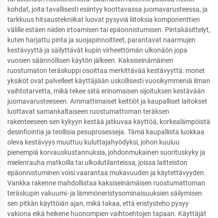
kohdat, joita tavallisesti esiintyy koottavassa juomavarusteessa, ja
tarkkuus hitsaustekniikat luovat pysyviä liitoksia komponenttien
välille estäen niiden irtoamisen tai epäonnistumisen. Pintakäsittelyt,
kuten harjattu pinta ja suojapinnoitteet, parantavat naarmujen
kestävyyttä ja säilyttävät kupin virheettömän ulkonäön jopa
vuosien säännöllisen käytön jälkeen. Kaksiseinämäinen
ruostumaton teräskuppi osoittaa merkittävää kestävyyttä: monet
yksiköt ovat palvelleet käyttäjiään uskollisesti vuosikymmeniä ilman
vaihtotarvetta, mikä tekee siitä erinomaisen sijoituksen kestävään
juomavarusteeseen. Ammattimaiset keittiöt ja kaupalliset laitokset
luottavat samankaltaiseen ruostumattoman teräksen
rakenteeseen sen kykyyn kestää jatkuvaa käyttöä, korkealämpöistä
desinfiointia ja teollisia pesuprosesseja. Tämä kaupallista luokkaa
oleva kestävyys muuttuu kuluttajahyödyksi, johon kuuluu
pienempiä korvauskustannuksia, johdonmukainen suorituskyky ja
mielenrauha matkoilla tai ulkoilutilanteissa, joissa laitteiston
epäonnistuminen voisi vaarantaa mukavuuden ja käytettävyyden.
Vankka rakenne mahdollistaa kaksiseinämäisen ruostumattoman
teräskupin vakuumi- ja lämmöneristysominaisuuksien säilymisen
sen pitkän käyttöiän ajan, mikä takaa, että eristysteho pysyy
vakiona eikä heikene huonompien vaihtoehtojen tapaan. Käyttäjät