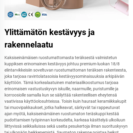
Ylittämätön kestävyys ja
rakennelaatu
Kaksiseinämäisen ruostumattomasta teräksestä valmistetun
kuppiksen erinomainen kestävyys johtuu premium-luokan 18/8
elintarvikkeisiin soveltuvan ruostumattoman teräksen rakenteesta,
joka tarjoaa ravintolatasoisia kestävyysominaisuuksia arkipäivän
käyttöön. Tämä korkealaatuinen materiaalikoostumus tarjoaa
erinomaisen vastustuskyvyn iskuille, naarmuille, puristumille ja
korroosiolle samalla kun se säilyttää rakenteellisen eheytensä
vaativissa käyttöolosuhteissa. Toisin kuin hauraat keramiikkakupit
tai muovipakkaukset, jotka halkeavat, särkyvät tai rappeutuvat
ajan myötä, kaksiseinämäinen ruostumaton teräskuppi kestää
pudottamisen työpinnan korkeudelta, karkeaa käsittelyä ulkoiluun
liittyvissä seikkailuissa sekä useita pesukertoja ilman suorituskyvyn
tai ulkonäön heikkenemistä. Saumaton rakenne poistaa heikot