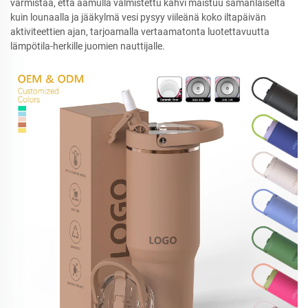
varmistaa, että aamulla valmistettu kahvi maistuu samanlaiselta
kuin lounaalla ja jääkylmä vesi pysyy viileänä koko iltapäivän
aktiviteettien ajan, tarjoamalla vertaamatonta luotettavuutta
lämpötila-herkille juomien nauttijalle.