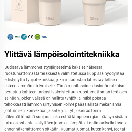
Ylittävä lämpöisolointitekniikka
Uudistava lämmöneristysjärjestelmä kaksiseinäisessä
ruostumattomasta teräksestä valmistetussa kuppissa hyödyntää
edistynyttä tyhjiötekniikkaa, joka muodostaa lähes täydellisen
esteen lämmön siirtymiselle. Tämä monitasoinen insinööriratkaisu
perustuu kahteen tarkasti valmistettuun ruostumattoman teräksen
seinään, joiden välissä on hallittu tyhjiötila, mikä poistaa
tehokkaasti lämmön siirtymisen kolme pääasiallista mekanismia:
johtumisen, konvektion ja säteilyn. Tyhjiökerros toimii
näkymättömänä suojana, joka estää lämpöenergian pääsyn sisään
tai ulos astiasta, säilyttäen juomien lämpötilat optimaalisella tasolla
ennennäkemättömän pitkään. Kuumat juomat, kuten kahvi, tee tai