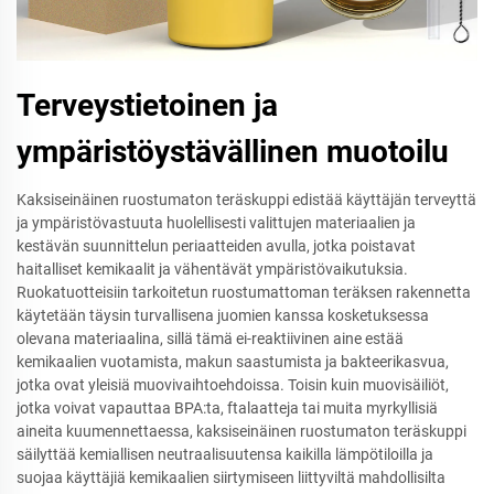
Terveystietoinen ja
ympäristöystävällinen muotoilu
Kaksiseinäinen ruostumaton teräskuppi edistää käyttäjän terveyttä
ja ympäristövastuuta huolellisesti valittujen materiaalien ja
kestävän suunnittelun periaatteiden avulla, jotka poistavat
haitalliset kemikaalit ja vähentävät ympäristövaikutuksia.
Ruokatuotteisiin tarkoitetun ruostumattoman teräksen rakennetta
käytetään täysin turvallisena juomien kanssa kosketuksessa
olevana materiaalina, sillä tämä ei-reaktiivinen aine estää
kemikaalien vuotamista, makun saastumista ja bakteerikasvua,
jotka ovat yleisiä muovivaihtoehdoissa. Toisin kuin muovisäiliöt,
jotka voivat vapauttaa BPA:ta, ftalaatteja tai muita myrkyllisiä
aineita kuumennettaessa, kaksiseinäinen ruostumaton teräskuppi
säilyttää kemiallisen neutraalisuutensa kaikilla lämpötiloilla ja
suojaa käyttäjiä kemikaalien siirtymiseen liittyviltä mahdollisilta