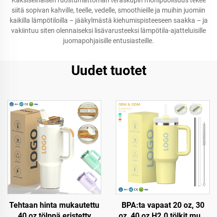
Kaksiseinäisen ruostumattoman teräskupin monipuolisuus tekee
siitä sopivan kahville, teelle, vedelle, smoothieille ja muihin juomiin
kaikilla lämpötiloilla – jääkylmästä kiehumispisteeseen saakka – ja
vakiintuu siten olennaiseksi lisävarusteeksi lämpötila-ajatteluisille
juomapohjaisille entusiasteille.
Uudet tuotet
Tehtaan hinta mukautettu
BPA:ta vapaat 20 oz, 30
40 oz tölppä eristetty
oz, 40 oz H2.0 tölkit muki