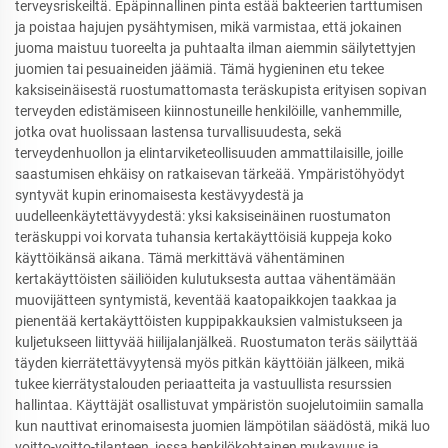
terveysriskeiltä. Epäpinnallinen pinta estää bakteerien tarttumisen
ja poistaa hajujen pysähtymisen, mikä varmistaa, että jokainen
juoma maistuu tuoreelta ja puhtaalta ilman aiemmin säilytettyjen
juomien tai pesuaineiden jäämiä. Tämä hygieninen etu tekee
kaksiseinäisestä ruostumattomasta teräskupista erityisen sopivan
terveyden edistämiseen kiinnostuneille henkilöille, vanhemmille,
jotka ovat huolissaan lastensa turvallisuudesta, sekä
terveydenhuollon ja elintarviketeollisuuden ammattilaisille, joille
saastumisen ehkäisy on ratkaisevan tärkeää. Ympäristöhyödyt
syntyvät kupin erinomaisesta kestävyydestä ja
uudelleenkäytettävyydestä: yksi kaksiseinäinen ruostumaton
teräskuppi voi korvata tuhansia kertakäyttöisiä kuppeja koko
käyttöikänsä aikana. Tämä merkittävä vähentäminen
kertakäyttöisten säiliöiden kulutuksesta auttaa vähentämään
muovijätteen syntymistä, keventää kaatopaikkojen taakkaa ja
pienentää kertakäyttöisten kuppipakkauksien valmistukseen ja
kuljetukseen liittyvää hiilijalanjälkeä. Ruostumaton teräs säilyttää
täyden kierrätettävyytensä myös pitkän käyttöiän jälkeen, mikä
tukee kierrätystalouden periaatteita ja vastuullista resurssien
hallintaa. Käyttäjät osallistuvat ympäristön suojelutoimiin samalla
kun nauttivat erinomaisesta juomien lämpötilan säädöstä, mikä luo
voitto-voitto-tilanteen, jossa henkilökohtainen mukavuus ja