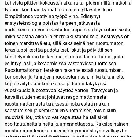
kuumalle ja kylmälle
kahvista pitkien kokousten aikana tai pidemmillä matkoilla
työhön, kun taas kylmät juomat säilyttävät viileän
lämpötilansa vaativina työpäivinä. Edistynyt
eristysteknologia poistaa tarpeen jatkuvasta
uudelleenkuumennuksesta tai jääpalojen täydentämisestä,
mikä säästää aikaa ja energiakustannuksia. Kestävyys on
toinen merkittävä etu, sillä kaksiseinäinen ruostumaton
teräskuppi kestää pudotukset, iskut ja päivittäisen
käsittelyn ilman halkeamia, sirontaa tai murtumia, joita
esiintyy lasi- ja keraamisissa vastaavissa tuotteissa.
Ruostumattoman teräksen rakenne estää ruostumisen,
korroosion ja tahrojen muodostumisen, mikä takaa, että
kuppi säilyttää ulkonäkönsä ja toimintakykynsä
vuosikausia luotettavaa käyttöä varten. Terveyden ja
turvallisuuden edut johtuvat reagoimattomasta
ruostumattomasta teräksestä, joka estää makun
saastumisen ja kemikaalien vuotamisen, toisin kuin
muovisäiliöt, jotka voivat vapauttaa haitallisiksi
osoittautuneita aineita kuumennettaessa. Kaksiseinäinen
ruostumaton teräskuppi edistää ympäristöystävällisyyttä