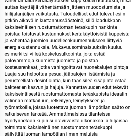
vähentämällä kertakäyttöisten kuppikoiden kulutusta, mikä
auttaa käyttäjiä vähentämään jätteen muodostumista ja
hiilijalanjäljen vaikutusta. Taloudelliset edut tulevat esiin
pitkän aikavälin kustannussäästöinä, sillä laadukkaan
kaksiseinäisen ruostumattoman teräskupin hankinta
poistaa toistuvat kustannukset kertakäyttöisistä kuppeista
ja vähentää juomien uudelleenkuumennukseen liittyviä
energiakustannuksia. Mukavuusominaisuuksiin kuuluu
esimerkiksi viileä kosketusulkopinta, joka estää
palovammoja kuumista juomista ja poistaa
kosteusrenkaat, jotka vahingoittavat huonekalujen pintoja.
Laaja suu helpottaa pesua, jääpalojen lisäämistä ja
perusteellista desinfiointia, kun taas sileä sisäpinta estää
bakteerien kasvun ja hajuja. Kannettavuuden edut tekevät
kaksiseinäisestä ruostumattomasta teräskupista ideaalin
valinnan matkailuun, retkeilyyn, leiriytykseen ja
työmatkoille, joissa luotettava juoman lämpötilan säätö on
ratkaisevan tärkeää. Ammattimaisissa tilanteissa
hyödynnetään kupin suoraviivaista ulkonäköä ja hiljaisaa
toimintaa: kaksiseinäinen ruostumaton teräskuppi
säilyttää juoman lämpötilan ilman meluisia