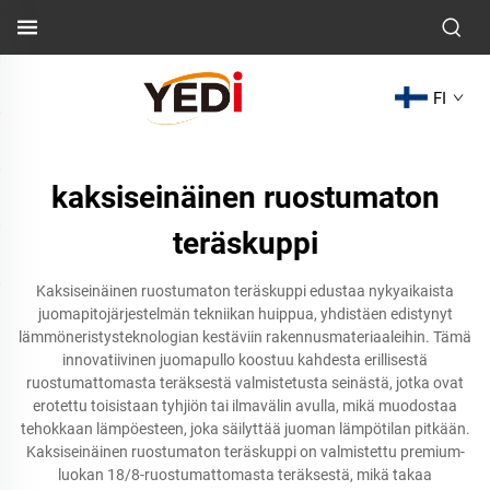
FI
kaksiseinäinen ruostumaton
teräskuppi
Kaksiseinäinen ruostumaton teräskuppi edustaa nykyaikaista
juomapitojärjestelmän tekniikan huippua, yhdistäen edistynyt
lämmöneristysteknologian kestäviin rakennusmateriaaleihin. Tämä
innovatiivinen juomapullo koostuu kahdesta erillisestä
ruostumattomasta teräksestä valmistetusta seinästä, jotka ovat
erotettu toisistaan tyhjiön tai ilmavälin avulla, mikä muodostaa
tehokkaan lämpöesteen, joka säilyttää juoman lämpötilan pitkään.
Kaksiseinäinen ruostumaton teräskuppi on valmistettu premium-
luokan 18/8-ruostumattomasta teräksestä, mikä takaa