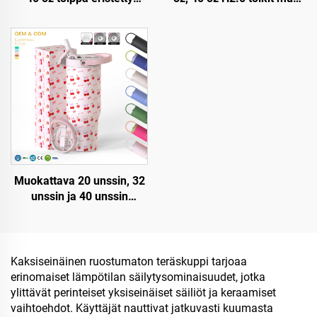
uudelleenkäytettävä
kahvalla ja pajonilla, 3-
ruostumaton teräksinen
asentoinen kansi
kaksinkertainen seinämä
matkustukseen eristetty
matkakuppi pullo kahvalla
kuppi ruostumattomasta
ja pilleri kantelella
teräksestä
Muokattava 20 unssin, 32
unssin ja 40 unssin
kahvipullo kahdella
seinämällä varustettu
eristetty kuppi kädellä ja
kääntyvällä
Kaksiseinäinen ruostumaton teräskuppi tarjoaa
pajonillakannella,
erinomaiset lämpötilan säilytysominaisuudet, jotka
ruostumaton teräksinen
ylittävät perinteiset yksiseinäiset säiliöt ja keraamiset
matkamuki kädellä,
vaihtoehdot. Käyttäjät nauttivat jatkuvasti kuumasta